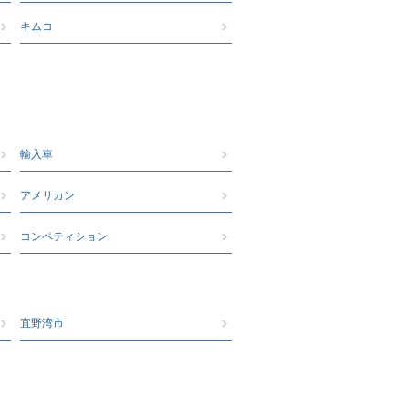
キムコ
輸入車
アメリカン
コンペティション
宜野湾市