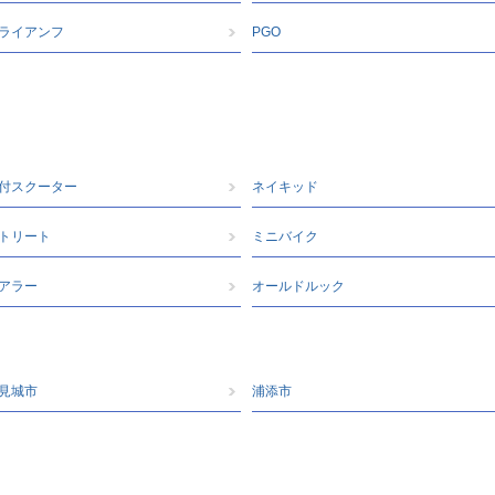
ライアンフ
PGO
付スクーター
ネイキッド
トリート
ミニバイク
アラー
オールドルック
見城市
浦添市