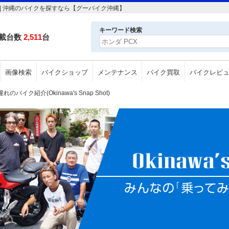
| 沖縄のバイクを探すなら【グーバイク沖縄】
キーワード検索
載台数
2,511
台
画像検索
バイクショップ
メンテナンス
バイク買取
バイクレビ
イク紹介(Okinawa's Snap Shot)