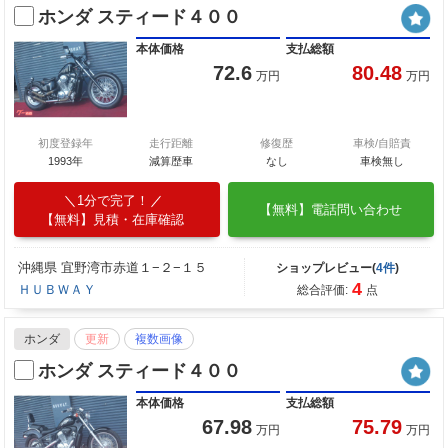
ホンダ スティード４００
本体価格
支払総額
72.6
80.48
万円
万円
初度登録年
走行距離
修復歴
車検/自賠責
1993年
減算歴車
なし
車検無し
1分で完了！
【無料】電話問い合わせ
【無料】見積・在庫確認
沖縄県 宜野湾市赤道１−２−１５
ショップレビュー(
4件
)
4
ＨＵＢＷＡＹ
総合評価:
点
ホンダ
更新
複数画像
ホンダ スティード４００
本体価格
支払総額
67.98
75.79
万円
万円