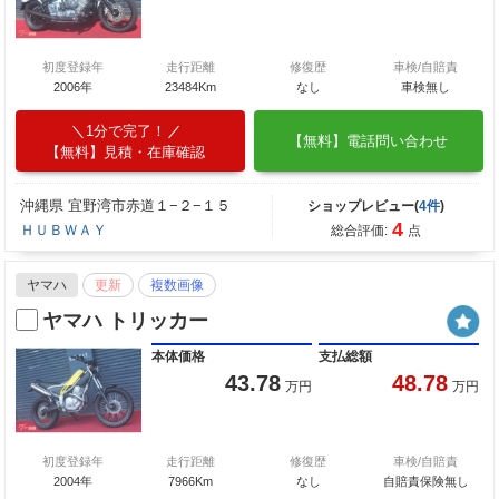
初度登録年
走行距離
修復歴
車検/自賠責
2006年
23484Km
なし
車検無し
1分で完了！
【無料】電話問い合わせ
【無料】見積・在庫確認
沖縄県 宜野湾市赤道１−２−１５
ショップレビュー(
4件
)
4
ＨＵＢＷＡＹ
総合評価:
点
ヤマハ
更新
複数画像
ヤマハ トリッカー
本体価格
支払総額
43.78
48.78
万円
万円
初度登録年
走行距離
修復歴
車検/自賠責
2004年
7966Km
なし
自賠責保険無し