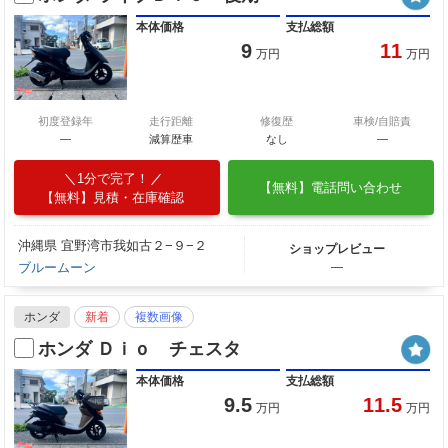
本体価格
支払総額
9
11
万円
万円
初度登録年
走行距離
修復歴
車検/自賠責
―
減算歴車
なし
―
1分で完了！
【無料】電話問い合わせ
【無料】見積・在庫確認
沖縄県 宜野湾市我如古２−９−２
ショップレビュー
ブルームーン
―
ホンダ
新着
複数画像
ホンダ Ｄｉｏ チェスタ
本体価格
支払総額
9.5
11.5
万円
万円