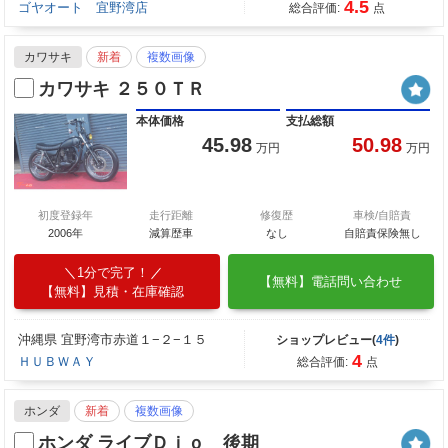
4.5
ゴヤオート 宜野湾店
総合評価:
点
カワサキ
新着
複数画像
カワサキ ２５０ＴＲ
本体価格
支払総額
45.98
50.98
万円
万円
初度登録年
走行距離
修復歴
車検/自賠責
2006年
減算歴車
なし
自賠責保険無し
1分で完了！
【無料】電話問い合わせ
【無料】見積・在庫確認
沖縄県 宜野湾市赤道１−２−１５
ショップレビュー(
4件
)
4
ＨＵＢＷＡＹ
総合評価:
点
ホンダ
新着
複数画像
ホンダ ライブＤｉｏ 後期