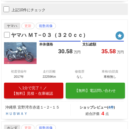
上記10件にチェック
ヤマハ
更新
複数画像
ヤマハ ＭＴ−０３（３２０ｃｃ）
本体価格
支払総額
30.58
35.58
万円
万円
初度登録年
走行距離
修復歴
車検/自賠責
2017年
22259Km
なし
車検無し
1分で完了！
【無料】電話問い合わせ
【無料】見積・在庫確認
沖縄県 宜野湾市赤道１−２−１５
ショップレビュー(
4件
)
4
ＨＵＢＷＡＹ
総合評価:
点
ホンダ
更新
複数画像