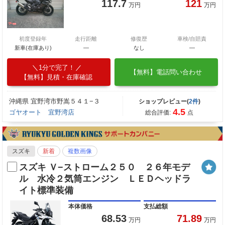
117.7
121
万円
万円
初度登録年
走行距離
修復歴
車検/自賠責
新車(在庫あり)
―
なし
―
1分で完了！
【無料】電話問い合わせ
【無料】見積・在庫確認
沖縄県 宜野湾市野嵩５４１−３
ショップレビュー(
2件
)
4.5
ゴヤオート 宜野湾店
総合評価:
点
スズキ
新着
複数画像
スズキ Ｖ−ストローム２５０ ２６年モデ
ル 水冷２気筒エンジン ＬＥＤヘッドラ
イト標準装備
本体価格
支払総額
68.53
71.89
万円
万円