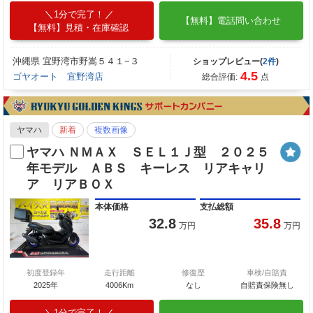
1分で完了！
【無料】電話問い合わせ
【無料】見積・在庫確認
沖縄県 宜野湾市野嵩５４１−３
ショップレビュー(
2件
)
4.5
ゴヤオート 宜野湾店
総合評価:
点
ヤマハ
新着
複数画像
ヤマハ ＮＭＡＸ ＳＥＬ１Ｊ型 ２０２５
年モデル ＡＢＳ キーレス リアキャリ
ア リアＢＯＸ
本体価格
支払総額
32.8
35.8
万円
万円
初度登録年
走行距離
修復歴
車検/自賠責
2025年
4006Km
なし
自賠責保険無し
1分で完了！