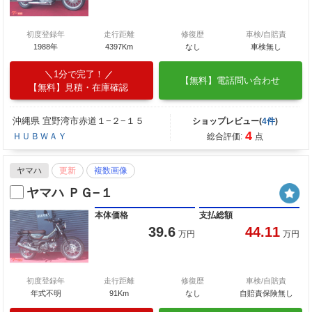
初度登録年
走行距離
修復歴
車検/自賠責
1988年
4397Km
なし
車検無し
1分で完了！
【無料】電話問い合わせ
【無料】見積・在庫確認
沖縄県 宜野湾市赤道１−２−１５
ショップレビュー(
4件
)
4
ＨＵＢＷＡＹ
総合評価:
点
ヤマハ
更新
複数画像
ヤマハ ＰＧ−１
本体価格
支払総額
39.6
44.11
万円
万円
初度登録年
走行距離
修復歴
車検/自賠責
年式不明
91Km
なし
自賠責保険無し