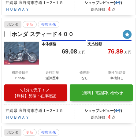
沖縄県 宜野湾市赤道１−２−１５
ショップレビュー(
4件
)
4
ＨＵＢＷＡＹ
総合評価:
点
ホンダ
更新
複数画像
ホンダ スティード４００
本体価格
支払総額
69.08
76.89
万円
万円
初度登録年
走行距離
修復歴
車検/自賠責
1995年
減算歴車
なし
車検無し
1分で完了！
【無料】電話問い合わせ
【無料】見積・在庫確認
沖縄県 宜野湾市赤道１−２−１５
ショップレビュー(
4件
)
4
ＨＵＢＷＡＹ
総合評価:
点
ホンダ
更新
複数画像