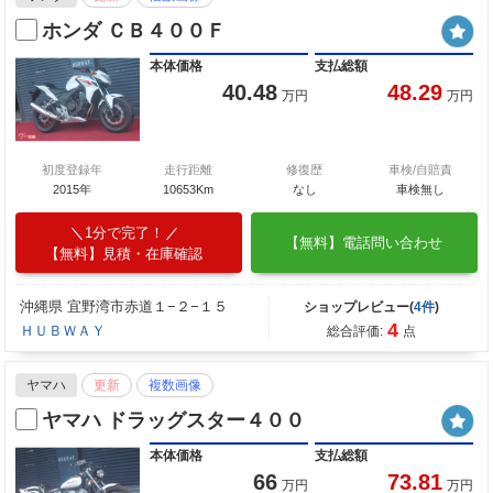
ホンダ ＣＢ４００Ｆ
本体価格
支払総額
40.48
48.29
万円
万円
初度登録年
走行距離
修復歴
車検/自賠責
2015年
10653Km
なし
車検無し
1分で完了！
【無料】電話問い合わせ
【無料】見積・在庫確認
沖縄県 宜野湾市赤道１−２−１５
ショップレビュー(
4件
)
4
ＨＵＢＷＡＹ
総合評価:
点
ヤマハ
更新
複数画像
ヤマハ ドラッグスター４００
本体価格
支払総額
66
73.81
万円
万円