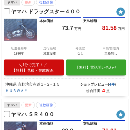
ヤマハ
更新
複数画像
ヤマハ ドラッグスター４００
本体価格
支払総額
73.7
81.58
万円
万円
初度登録年
走行距離
修復歴
車検/自賠責
1996年
減算歴車
なし
車検無し
1分で完了！
【無料】電話問い合わせ
【無料】見積・在庫確認
沖縄県 宜野湾市赤道１−２−１５
ショップレビュー(
4件
)
4
ＨＵＢＷＡＹ
総合評価:
点
ヤマハ
更新
複数画像
ヤマハ ＳＲ４００
本体価格
支払総額