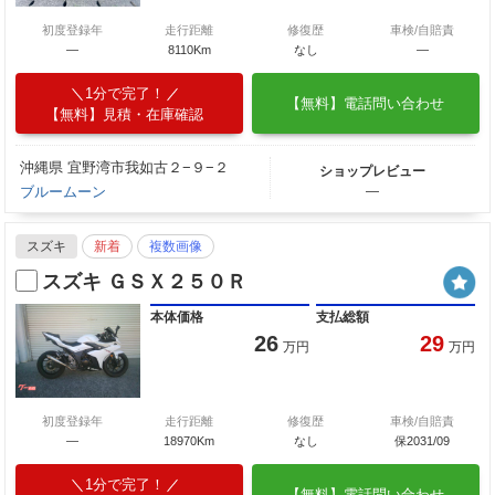
初度登録年
走行距離
修復歴
車検/自賠責
―
8110Km
なし
―
1分で完了！
【無料】電話問い合わせ
【無料】見積・在庫確認
沖縄県 宜野湾市我如古２−９−２
ショップレビュー
ブルームーン
―
スズキ
新着
複数画像
スズキ ＧＳＸ２５０Ｒ
本体価格
支払総額
26
29
万円
万円
初度登録年
走行距離
修復歴
車検/自賠責
―
18970Km
なし
保2031/09
1分で完了！
【無料】電話問い合わせ