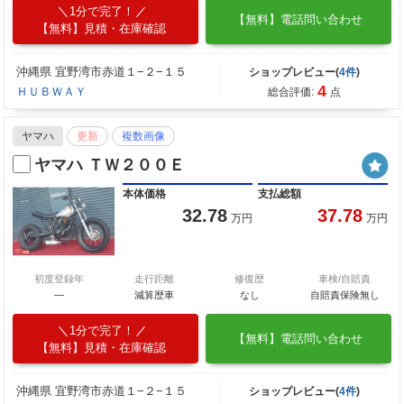
1分で完了！
【無料】電話問い合わせ
【無料】見積・在庫確認
沖縄県 宜野湾市赤道１−２−１５
ショップレビュー(
4件
)
4
ＨＵＢＷＡＹ
総合評価:
点
ヤマハ
更新
複数画像
ヤマハ ＴＷ２００Ｅ
本体価格
支払総額
32.78
37.78
万円
万円
初度登録年
走行距離
修復歴
車検/自賠責
―
減算歴車
なし
自賠責保険無し
1分で完了！
【無料】電話問い合わせ
【無料】見積・在庫確認
沖縄県 宜野湾市赤道１−２−１５
ショップレビュー(
4件
)