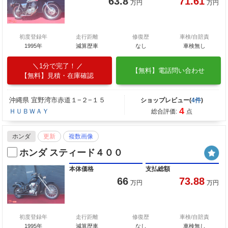
63.8
71.61
万円
万円
初度登録年
走行距離
修復歴
車検/自賠責
1995年
減算歴車
なし
車検無し
1分で完了！
【無料】電話問い合わせ
【無料】見積・在庫確認
沖縄県 宜野湾市赤道１−２−１５
ショップレビュー(
4件
)
4
ＨＵＢＷＡＹ
総合評価:
点
ホンダ
更新
複数画像
ホンダ スティード４００
本体価格
支払総額
66
73.88
万円
万円
初度登録年
走行距離
修復歴
車検/自賠責
1995年
減算歴車
なし
車検無し