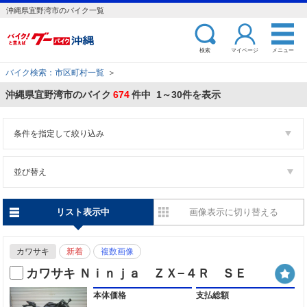
沖縄県宜野湾市のバイク一覧
検索
マイページ
メニュー
バイク検索：市区町村一覧
＞
沖縄県宜野湾市のバイク
674
件中 1～30件を表示
条件を指定して絞り込み
並び替え
リスト表示中
画像表示に切り替える
カワサキ
新着
複数画像
カワサキ Ｎｉｎｊａ ＺＸ−４Ｒ ＳＥ
本体価格
支払総額