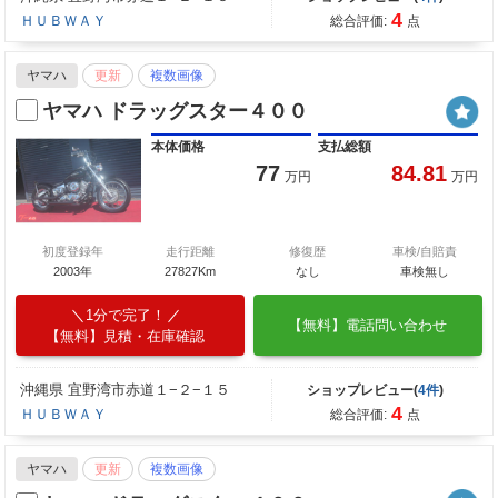
4
ＨＵＢＷＡＹ
総合評価:
点
ヤマハ
更新
複数画像
ヤマハ ドラッグスター４００
本体価格
支払総額
77
84.81
万円
万円
初度登録年
走行距離
修復歴
車検/自賠責
2003年
27827Km
なし
車検無し
1分で完了！
【無料】電話問い合わせ
【無料】見積・在庫確認
沖縄県 宜野湾市赤道１−２−１５
ショップレビュー(
4件
)
4
ＨＵＢＷＡＹ
総合評価:
点
ヤマハ
更新
複数画像