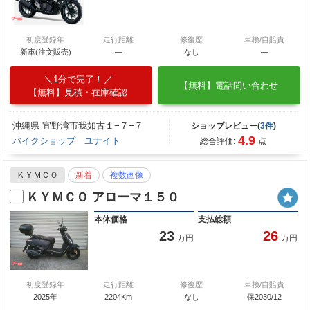
初度登録年
走行距離
修復歴
車検/自賠責
新車(注文販売)
―
なし
―
1分で完了！
【無料】電話問い合わせ
【無料】見積・在庫確認
沖縄県 宜野湾市我如古１−７−７
ショップレビュー(
3件
)
4.9
バイクショップ ユナイト
総合評価:
点
ＫＹＭＣＯ
新着
複数画像
ＫＹＭＣＯ アローマ１５０
本体価格
支払総額
23
26
万円
万円
初度登録年
走行距離
修復歴
車検/自賠責
2025年
2204Km
なし
保2030/12