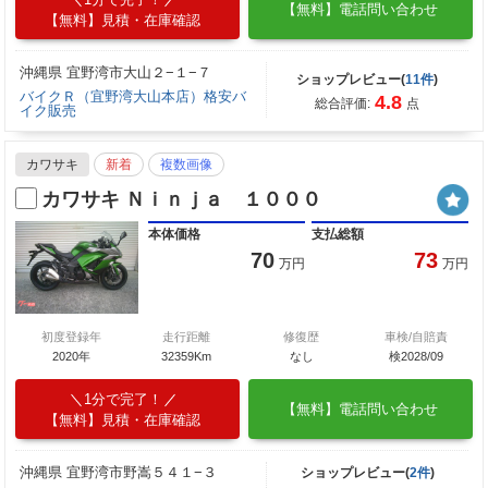
【無料】電話問い合わせ
【無料】見積・在庫確認
沖縄県 宜野湾市大山２−１−７
ショップレビュー(
11件
)
バイクＲ（宜野湾大山本店）格安バ
4.8
総合評価:
点
イク販売
カワサキ
新着
複数画像
カワサキ Ｎｉｎｊａ １０００
本体価格
支払総額
70
73
万円
万円
初度登録年
走行距離
修復歴
車検/自賠責
2020年
32359Km
なし
検2028/09
1分で完了！
【無料】電話問い合わせ
【無料】見積・在庫確認
沖縄県 宜野湾市野嵩５４１−３
ショップレビュー(
2件
)