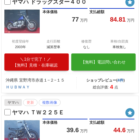
ヤマハ ドラッグスター４００
本体価格
支払総額
77
84.81
万円
万円
初度登録年
走行距離
修復歴
車検/自賠責
2003年
減算歴車
なし
車検無し
1分で完了！
【無料】電話問い合わせ
【無料】見積・在庫確認
沖縄県 宜野湾市赤道１−２−１５
ショップレビュー(
4件
)
4
ＨＵＢＷＡＹ
総合評価:
点
ヤマハ
更新
複数画像
ヤマハ ＴＷ２２５Ｅ
本体価格
支払総額
39.6
44.6
万円
万円