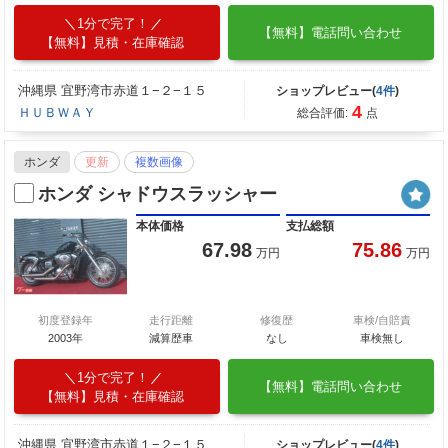
1分で完了！
【無料】電話問い合わせ
【無料】見積・在庫確認
沖縄県 宜野湾市赤道１−２−１５
ショップレビュー(
4件
)
4
ＨＵＢＷＡＹ
総合評価:
点
ホンダ
更新
複数画像
ホンダ シャドウスラッシャー
本体価格
支払総額
67.98
75.86
万円
万円
初度登録年
走行距離
修復歴
車検/自賠責
2003年
減算歴車
なし
車検無し
1分で完了！
【無料】電話問い合わせ
【無料】見積・在庫確認
沖縄県 宜野湾市赤道１−２−１５
ショップレビュー(
4件
)