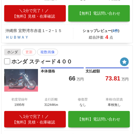
1分で完了！
【無料】電話問い合わせ
【無料】見積・在庫確認
沖縄県 宜野湾市赤道１−２−１５
ショップレビュー(
4件
)
4
ＨＵＢＷＡＹ
総合評価:
点
ホンダ
更新
複数画像
ホンダ スティード４００
本体価格
支払総額
66
73.81
万円
万円
初度登録年
走行距離
修復歴
車検/自賠責
1995年
31244Km
なし
車検無し
1分で完了！
【無料】電話問い合わせ
【無料】見積・在庫確認