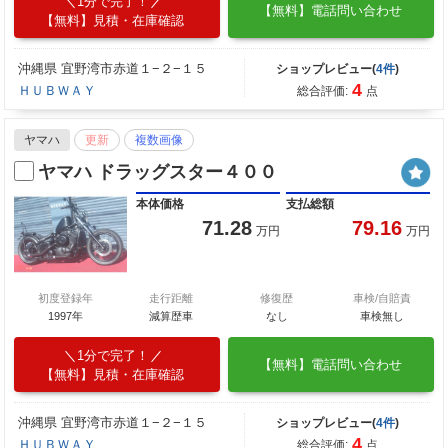
1分で完了！
【無料】電話問い合わせ
【無料】見積・在庫確認
沖縄県 宜野湾市赤道１−２−１５
ショップレビュー(
4件
)
4
ＨＵＢＷＡＹ
総合評価:
点
ヤマハ
更新
複数画像
ヤマハ ドラッグスター４００
本体価格
支払総額
71.28
79.16
万円
万円
初度登録年
走行距離
修復歴
車検/自賠責
1997年
減算歴車
なし
車検無し
1分で完了！
【無料】電話問い合わせ
【無料】見積・在庫確認
沖縄県 宜野湾市赤道１−２−１５
ショップレビュー(
4件
)
4
ＨＵＢＷＡＹ
総合評価:
点