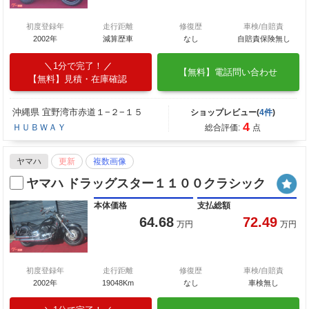
初度登録年
走行距離
修復歴
車検/自賠責
2002年
減算歴車
なし
自賠責保険無し
1分で完了！
【無料】電話問い合わせ
【無料】見積・在庫確認
沖縄県 宜野湾市赤道１−２−１５
ショップレビュー(
4件
)
4
ＨＵＢＷＡＹ
総合評価:
点
ヤマハ
更新
複数画像
ヤマハ ドラッグスター１１００クラシック
本体価格
支払総額
64.68
72.49
万円
万円
初度登録年
走行距離
修復歴
車検/自賠責
2002年
19048Km
なし
車検無し