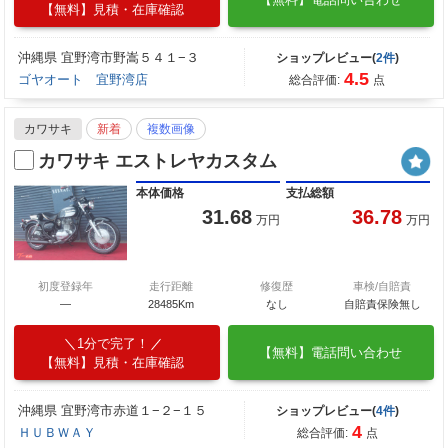
【無料】見積・在庫確認
沖縄県 宜野湾市野嵩５４１−３
ショップレビュー(
2件
)
4.5
ゴヤオート 宜野湾店
総合評価:
点
カワサキ
新着
複数画像
カワサキ エストレヤカスタム
本体価格
支払総額
31.68
36.78
万円
万円
初度登録年
走行距離
修復歴
車検/自賠責
―
28485Km
なし
自賠責保険無し
1分で完了！
【無料】電話問い合わせ
【無料】見積・在庫確認
沖縄県 宜野湾市赤道１−２−１５
ショップレビュー(
4件
)
4
ＨＵＢＷＡＹ
総合評価:
点