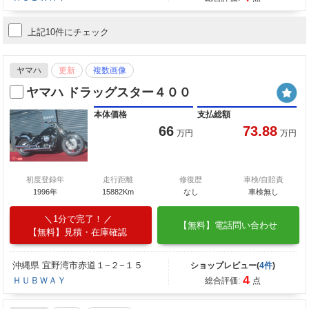
上記10件にチェック
ヤマハ
更新
複数画像
ヤマハ ドラッグスター４００
本体価格
支払総額
66
73.88
万円
万円
初度登録年
走行距離
修復歴
車検/自賠責
1996年
15882Km
なし
車検無し
1分で完了！
【無料】電話問い合わせ
【無料】見積・在庫確認
沖縄県 宜野湾市赤道１−２−１５
ショップレビュー(
4件
)
4
ＨＵＢＷＡＹ
総合評価:
点