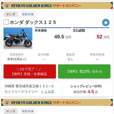
ホンダ
複数画像
ホンダ ダックス１２５
本体価格
支払総額
49.5
52
万円
万円
初度登録年
走行距離
修復歴
車検/自賠責
新車(在庫あり)
―
なし
―
1分で完了！
【無料】電話問い合わせ
【無料】見積・在庫確認
沖縄県 豊見城市真玉橋１３１−３
ショップレビュー(
8件
)
4.5
モトフリークウイリー とよみ店
総合評価:
点
ホンダ
複数画像