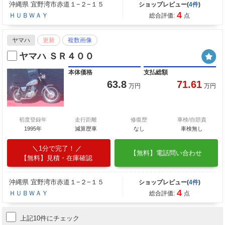
沖縄県 宜野湾市赤道１−２−１５
ショップレビュー(
4件
)
4
ＨＵＢＷＡＹ
総合評価:
点
ヤマハ
更新
複数画像
ヤマハ ＳＲ４００
本体価格
支払総額
63.8
71.61
万円
万円
初度登録年
走行距離
修復歴
車検/自賠責
1995年
減算歴車
なし
車検無し
1分で完了！
【無料】電話問い合わせ
【無料】見積・在庫確認
沖縄県 宜野湾市赤道１−２−１５
ショップレビュー(
4件
)
4
ＨＵＢＷＡＹ
総合評価:
点
上記10件にチェック