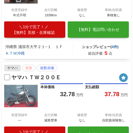
初度登録年
走行距離
修復歴
車検/自賠責
年式不明
1938Km
なし
車検無し
1分で完了！
【無料】電話問い合わせ
【無料】見積・在庫確認
沖縄県 浦添市大平２１−１ １Ｆ
ショップレビュー(
4件
)
5
ＫＴＭ沖縄
総合評価:
点
ヤマハ
更新
複数画像
ヤマハ ＴＷ２００Ｅ
本体価格
支払総額
32.78
37.78
万円
万円
初度登録年
走行距離
修復歴
車検/自賠責
―
減算歴車
なし
自賠責保険無し
1分で完了！