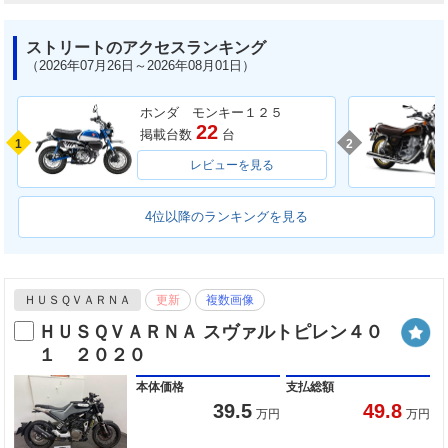
ストリートのアクセスランキング
（2026年07月26日～2026年08月01日）
ホンダ モンキー１２５
22
掲載台数
台
1
2
レビューを見る
4位以降のランキングを見る
ＨＵＳＱＶＡＲＮＡ
更新
複数画像
ＨＵＳＱＶＡＲＮＡ スヴァルトピレン４０
１ ２０２０
本体価格
支払総額
39.5
49.8
万円
万円