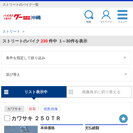
ストリートのバイク一覧
検索
マイページ
メニュー
ストリート
＞
ストリートのバイク
230
件中 1～30件を表示
条件を指定して絞り込み
並び替え
リスト表示中
画像表示に切り替える
カワサキ
新着
複数画像
カワサキ ２５０ＴＲ
本体価格
支払総額