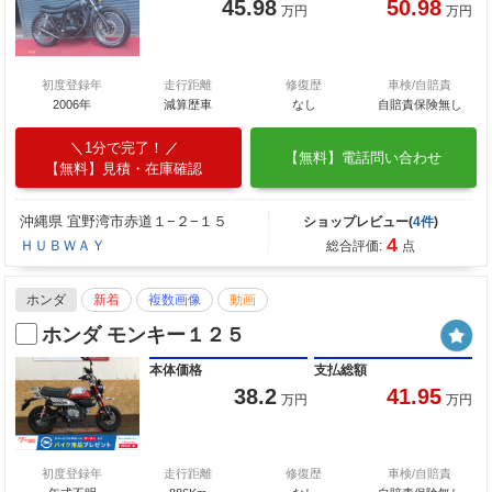
45.98
50.98
万円
万円
初度登録年
走行距離
修復歴
車検/自賠責
2006年
減算歴車
なし
自賠責保険無し
1分で完了！
【無料】電話問い合わせ
【無料】見積・在庫確認
沖縄県 宜野湾市赤道１−２−１５
ショップレビュー(
4件
)
4
ＨＵＢＷＡＹ
総合評価:
点
ホンダ
新着
複数画像
動画
ホンダ モンキー１２５
本体価格
支払総額
38.2
41.95
万円
万円
初度登録年
走行距離
修復歴
車検/自賠責