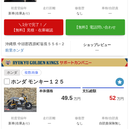
初度登録年
走行距離
修復歴
車検/自賠責
新車(在庫あり)
―
なし
―
1分で完了！
【無料】電話問い合わせ
【無料】見積・在庫確認
沖縄県 中頭郡西原町翁長５５６−２
ショップレビュー
前里ホンダ
―
ホンダ
複数画像
ホンダ モンキー１２５
本体価格
支払総額
49.5
52
万円
万円
初度登録年
走行距離
修復歴
車検/自賠責
新車(在庫あり)
―
なし
自賠責保険無し