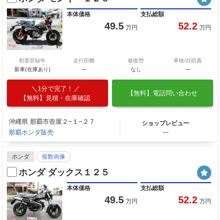
本体価格
支払総額
49.5
52.2
万円
万円
初度登録年
走行距離
修復歴
車検/自賠責
新車(在庫あり)
―
なし
―
1分で完了！
【無料】電話問い合わせ
【無料】見積・在庫確認
沖縄県 那覇市壺屋２−１−２７
ショップレビュー
那覇ホンダ販売
―
ホンダ
複数画像
ホンダ ダックス１２５
本体価格
支払総額
49.5
52.2
万円
万円