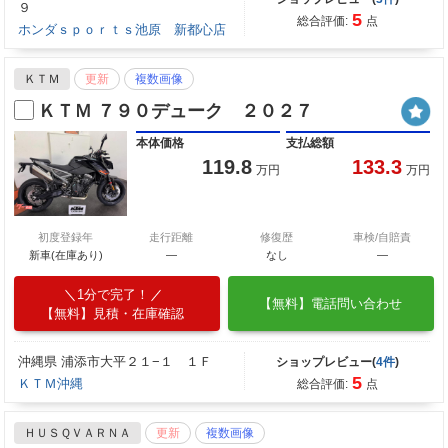
９
5
総合評価:
点
ホンダｓｐｏｒｔｓ池原 新都心店
ＫＴＭ
更新
複数画像
ＫＴＭ ７９０デューク ２０２７
本体価格
支払総額
119.8
133.3
万円
万円
初度登録年
走行距離
修復歴
車検/自賠責
新車(在庫あり)
―
なし
―
1分で完了！
【無料】電話問い合わせ
【無料】見積・在庫確認
沖縄県 浦添市大平２１−１ １Ｆ
ショップレビュー(
4件
)
5
ＫＴＭ沖縄
総合評価:
点
ＨＵＳＱＶＡＲＮＡ
更新
複数画像