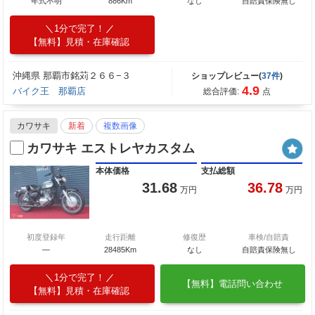
年式不明
886Km
なし
自賠責保険無し
1分で完了！
【無料】見積・在庫確認
沖縄県 那覇市銘苅２６６−３
ショップレビュー(
37件
)
4.9
バイク王 那覇店
総合評価:
点
カワサキ
新着
複数画像
カワサキ エストレヤカスタム
本体価格
支払総額
31.68
36.78
万円
万円
初度登録年
走行距離
修復歴
車検/自賠責
―
28485Km
なし
自賠責保険無し
1分で完了！
【無料】電話問い合わせ
【無料】見積・在庫確認