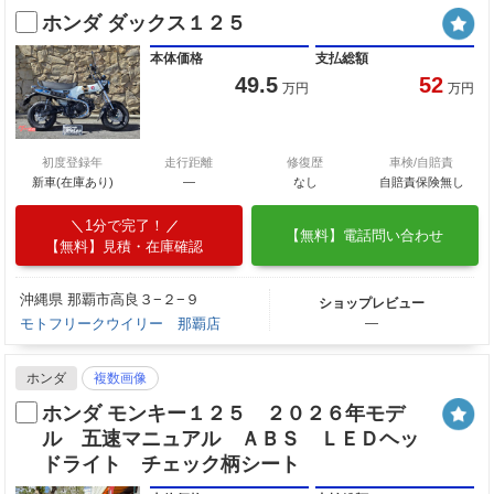
ホンダ ダックス１２５
本体価格
支払総額
49.5
52
万円
万円
初度登録年
走行距離
修復歴
車検/自賠責
新車(在庫あり)
―
なし
自賠責保険無し
1分で完了！
【無料】電話問い合わせ
【無料】見積・在庫確認
沖縄県 那覇市高良３−２−９
ショップレビュー
モトフリークウイリー 那覇店
―
ホンダ
複数画像
ホンダ モンキー１２５ ２０２６年モデ
ル 五速マニュアル ＡＢＳ ＬＥＤヘッ
ドライト チェック柄シート