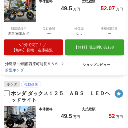
本体価格
支払総額
49.5
52.07
万円
万円
初度登録年
走行距離
修復歴
車検/自賠責
新車(在庫あり)
―
なし
―
1分で完了！
【無料】電話問い合わせ
【無料】見積・在庫確認
沖縄県 中頭郡西原町翁長５５６−２
ショップレビュー
前里ホンダ
―
ホンダ
複数画像
ホンダ ダックス１２５ ＡＢＳ ＬＥＤヘ
ッドライト
本体価格
支払総額
49.5
52
万円
万円