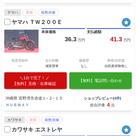
ヤマハ
更新
複数画像
ヤマハ ＴＷ２００Ｅ
本体価格
支払総額
36.3
41.3
万円
万円
初度登録年
走行距離
修復歴
車検/自賠責
―
減算歴車
なし
自賠責保険無し
1分で完了！
【無料】電話問い合わせ
【無料】見積・在庫確認
沖縄県 宜野湾市赤道１−２−１５
ショップレビュー(
4件
)
4
ＨＵＢＷＡＹ
総合評価:
点
カワサキ
更新
複数画像
カワサキ エストレヤ