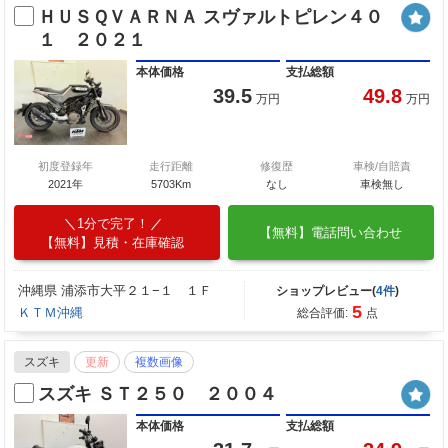
ＨＵＳＱＶＡＲＮＡ スヴァルトピレン４０
１ ２０２１
本体価格
支払総額
39.5
49.8
万円
万円
初度登録年
走行距離
修復歴
車検/自賠責
2021年
5703Km
なし
車検無し
1分で完了！
【無料】電話問い合わせ
【無料】見積・在庫確認
沖縄県 浦添市大平２１−１ １Ｆ
ショップレビュー(
4件
)
5
ＫＴＭ沖縄
総合評価:
点
スズキ
更新
複数画像
スズキ ＳＴ２５０ ２００４
本体価格
支払総額