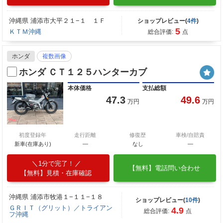
沖縄県 浦添市大平２１−１ １Ｆ
ショップレビュー(
4件
)
5
ＫＴＭ沖縄
総合評価:
点
ホンダ
複数画像
ホンダ ＣＴ１２５ハンターカブ
本体価格
支払総額
47.3
49.6
万円
万円
初度登録年
走行距離
修復歴
車検/自賠責
新車(在庫あり)
―
なし
―
1分で完了！
【無料】電話問い合わせ
【無料】見積・在庫確認
沖縄県 浦添市牧港１−１１−１８
ショップレビュー(
10件
)
ＧＲＩＴ（グリット）／トライアン
4.9
総合評価:
点
フ沖縄