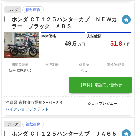
ホンダ
複数画像
ホンダ ＣＴ１２５ハンターカブ ＮＥＷカ
ラー ブラック ＡＢＳ
本体価格
支払総額
49.5
51.8
万円
万円
初度登録年
走行距離
修復歴
車検/自賠責
新車(在庫あり)
―
なし
―
【無料】電話問い合わせ
沖縄県 宜野湾市愛知３−６−２３
ショップレビュー
バイクショップクラフト
―
ホンダ
複数画像
ホンダ ＣＴ１２５ハンターカブ ＪＡ６５