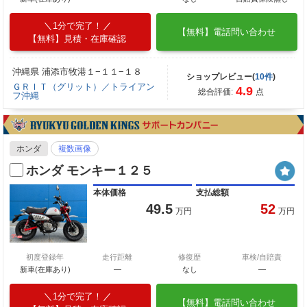
1分で完了！
【無料】電話問い合わせ
【無料】見積・在庫確認
沖縄県 浦添市牧港１−１１−１８
ショップレビュー(
10件
)
ＧＲＩＴ（グリット）／トライアン
4.9
総合評価:
点
フ沖縄
ホンダ
複数画像
ホンダ モンキー１２５
本体価格
支払総額
49.5
52
万円
万円
初度登録年
走行距離
修復歴
車検/自賠責
新車(在庫あり)
―
なし
―
1分で完了！
【無料】電話問い合わせ