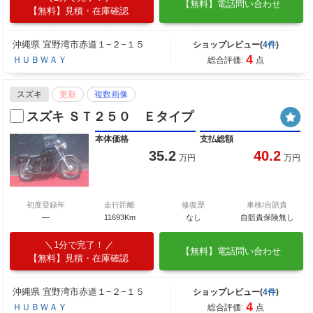
【無料】電話問い合わせ
【無料】見積・在庫確認
沖縄県 宜野湾市赤道１−２−１５
ショップレビュー(
4件
)
4
ＨＵＢＷＡＹ
総合評価:
点
スズキ
更新
複数画像
スズキ ＳＴ２５０ Ｅタイプ
本体価格
支払総額
35.2
40.2
万円
万円
初度登録年
走行距離
修復歴
車検/自賠責
―
11693Km
なし
自賠責保険無し
1分で完了！
【無料】電話問い合わせ
【無料】見積・在庫確認
沖縄県 宜野湾市赤道１−２−１５
ショップレビュー(
4件
)
4
ＨＵＢＷＡＹ
総合評価:
点