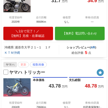
31.7
34.9
万円
万円
初度登録年
走行距離
修復歴
車検/自賠責
2020年
8668Km
なし
―
1分で完了！
【無料】電話問い合わせ
【無料】見積・在庫確認
沖縄県 浦添市大平２１−１ １Ｆ
ショップレビュー(
4件
)
5
ＫＴＭ沖縄
総合評価:
点
ヤマハ
更新
複数画像
ヤマハ トリッカー
本体価格
支払総額
43.78
48.78
万円
万円
初度登録年
走行距離
修復歴
車検/自賠責
2004年
7966Km
なし
自賠責保険無し