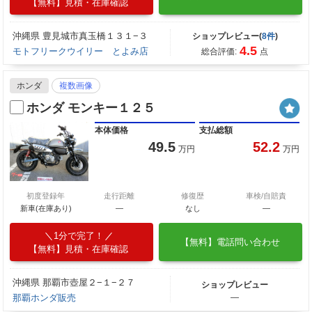
【無料】見積・在庫確認
沖縄県 豊見城市真玉橋１３１−３
ショップレビュー(
8件
)
4.5
モトフリークウイリー とよみ店
総合評価:
点
ホンダ
複数画像
ホンダ モンキー１２５
本体価格
支払総額
49.5
52.2
万円
万円
初度登録年
走行距離
修復歴
車検/自賠責
新車(在庫あり)
―
なし
―
1分で完了！
【無料】電話問い合わせ
【無料】見積・在庫確認
沖縄県 那覇市壺屋２−１−２７
ショップレビュー
那覇ホンダ販売
―