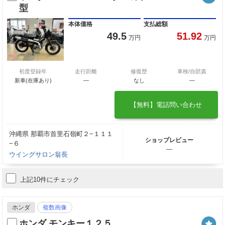
型
本体価格
支払総額
49.5
51.92
万円
万円
初度登録年
走行距離
修復歴
車検/自賠責
新車(在庫あり)
―
なし
―
【無料】電話問い合わせ
沖縄県 那覇市首里石嶺町２−１１１
ショップレビュー
−６
―
ウイングサロン翁長
上記10件にチェック
ホンダ
複数画像
ホンダ モンキー１２５