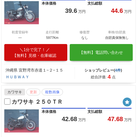
本体価格
支払総額
39.6
44.6
万円
万円
初度登録年
走行距離
修復歴
車検/自賠責
―
5977Km
なし
自賠責保険無し
1分で完了！
【無料】電話問い合わせ
【無料】見積・在庫確認
沖縄県 宜野湾市赤道１−２−１５
ショップレビュー(
4件
)
4
ＨＵＢＷＡＹ
総合評価:
点
カワサキ
更新
複数画像
カワサキ ２５０ＴＲ
本体価格
支払総額
42.68
47.68
万円
万円