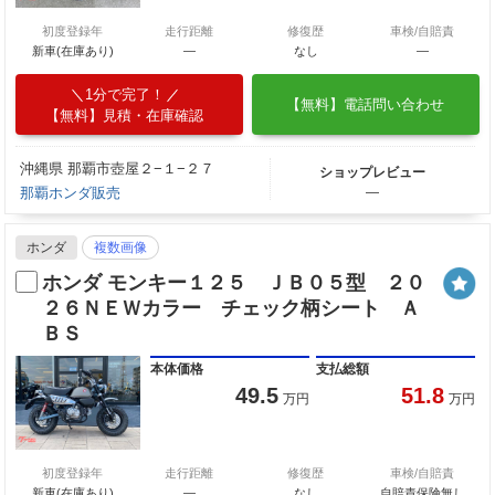
初度登録年
走行距離
修復歴
車検/自賠責
新車(在庫あり)
―
なし
―
1分で完了！
【無料】電話問い合わせ
【無料】見積・在庫確認
沖縄県 那覇市壺屋２−１−２７
ショップレビュー
那覇ホンダ販売
―
ホンダ
複数画像
ホンダ モンキー１２５ ＪＢ０５型 ２０
２６ＮＥＷカラー チェック柄シート Ａ
ＢＳ
本体価格
支払総額
49.5
51.8
万円
万円
初度登録年
走行距離
修復歴
車検/自賠責
新車(在庫あり)
―
なし
自賠責保険無し