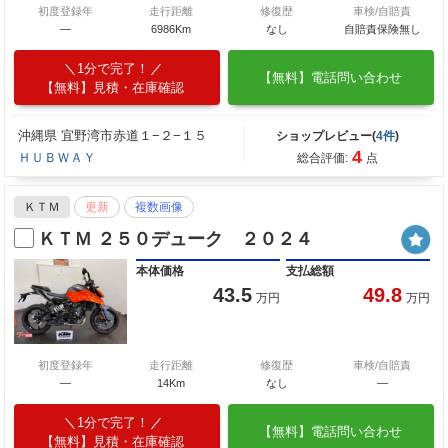
初度登録年
走行距離
修復歴
車検/自賠責
―
6986Km
なし
自賠責保険無し
1分で完了！
【無料】電話問い合わせ
【無料】見積・在庫確認
沖縄県 宜野湾市赤道１−２−１５
ショップレビュー(
4件
)
4
ＨＵＢＷＡＹ
総合評価:
点
ＫＴＭ
更新
複数画像
ＫＴＭ ２５０デューク ２０２４
本体価格
支払総額
43.5
49.8
万円
万円
初度登録年
走行距離
修復歴
車検/自賠責
―
14Km
なし
―
1分で完了！
【無料】電話問い合わせ
【無料】見積・在庫確認