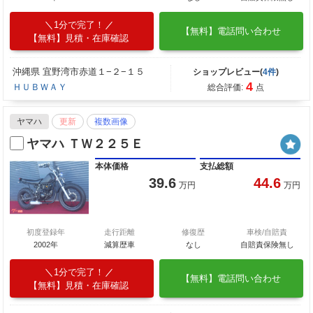
1分で完了！
【無料】電話問い合わせ
【無料】見積・在庫確認
沖縄県 宜野湾市赤道１−２−１５
ショップレビュー(
4件
)
4
ＨＵＢＷＡＹ
総合評価:
点
ヤマハ
更新
複数画像
ヤマハ ＴＷ２２５Ｅ
本体価格
支払総額
39.6
44.6
万円
万円
初度登録年
走行距離
修復歴
車検/自賠責
2002年
減算歴車
なし
自賠責保険無し
1分で完了！
【無料】電話問い合わせ
【無料】見積・在庫確認