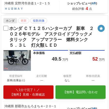
沖縄県 宜野湾市赤道１−２−１５
ショップレビュー(
4件
)
4
ＨＵＢＷＡＹ
総合評価:
点
ホンダ
更新
複数画像
ホンダ ＣＴ１２５ハンターカブ 新車 ２
０２６年モデル アステロイドブラックメ
タリック アップマフラー 燃料タンク
５．３Ｌ 灯火類ＬＥＤ
本体価格
支払総額
49.5
52
万円
万円
初度登録年
走行距離
修復歴
車検/自賠責
新車(在庫あり)
―
なし
―
1分で完了！
【無料】電話問い合わせ
【無料】見積・在庫確認
沖縄県 那覇市おもろまち４−２０−１
ショップレビュー(
3件
)