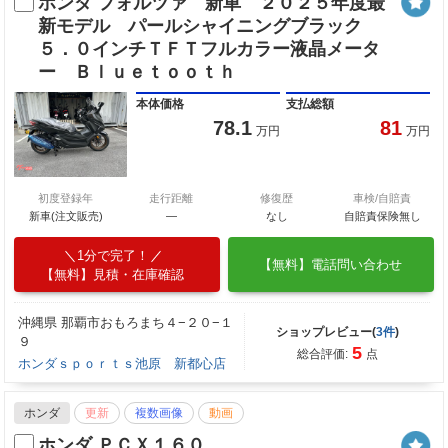
ホンダ フォルツァ 新車 ２０２５年度最
新モデル パールシャイニングブラック
５．０インチＴＦＴフルカラー液晶メータ
ー Ｂｌｕｅｔｏｏｔｈ
本体価格
支払総額
78.1
81
万円
万円
初度登録年
走行距離
修復歴
車検/自賠責
新車(注文販売)
―
なし
自賠責保険無し
1分で完了！
【無料】電話問い合わせ
【無料】見積・在庫確認
沖縄県 那覇市おもろまち４−２０−１
ショップレビュー(
3件
)
９
5
総合評価:
点
ホンダｓｐｏｒｔｓ池原 新都心店
ホンダ
更新
複数画像
動画
ホンダ ＰＣＸ１６０