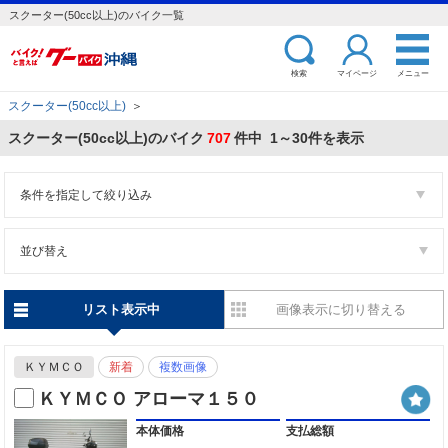
スクーター(50cc以上)のバイク一覧
検索
マイページ
メニュー
スクーター(50cc以上)
＞
スクーター(50cc以上)のバイク
707
件中 1～30件を表示
条件を指定して絞り込み
並び替え
リスト表示中
画像表示に切り替える
ＫＹＭＣＯ
新着
複数画像
ＫＹＭＣＯ アローマ１５０
本体価格
支払総額