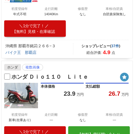
初度登録年
走行距離
修復歴
車検/自賠責
年式不明
14040Km
なし
自賠責保険無し
1分で完了！
【無料】見積・在庫確認
沖縄県 那覇市銘苅２６６−３
ショップレビュー(
37件
)
4.9
バイク王 那覇店
総合評価:
点
ホンダ
複数画像
ホンダ Ｄｉｏ１１０ Ｌｉｔｅ
本体価格
支払総額
23.9
26.7
万円
万円
初度登録年
走行距離
修復歴
車検/自賠責
新車(在庫あり)
―
なし
―
1分で完了！