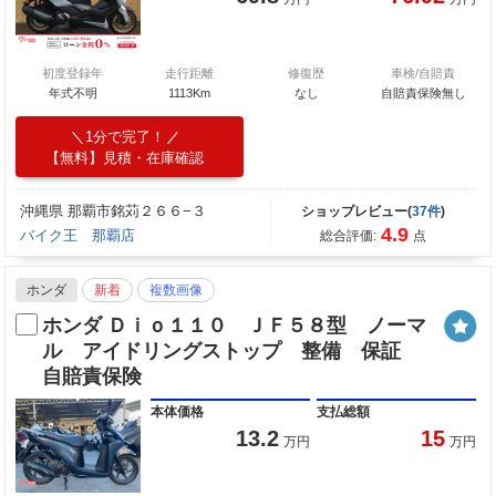
初度登録年
走行距離
修復歴
車検/自賠責
年式不明
1113Km
なし
自賠責保険無し
1分で完了！
【無料】見積・在庫確認
沖縄県 那覇市銘苅２６６−３
ショップレビュー(
37件
)
4.9
バイク王 那覇店
総合評価:
点
ホンダ
新着
複数画像
ホンダ Ｄｉｏ１１０ ＪＦ５８型 ノーマ
ル アイドリングストップ 整備 保証
自賠責保険
本体価格
支払総額
13.2
15
万円
万円