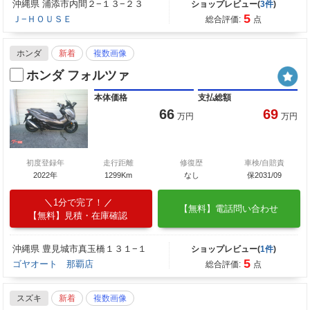
沖縄県 浦添市内間２−１３−２３
ショップレビュー(
3件
)
5
Ｊ−ＨＯＵＳＥ
総合評価:
点
ホンダ
新着
複数画像
ホンダ フォルツァ
本体価格
支払総額
66
69
万円
万円
初度登録年
走行距離
修復歴
車検/自賠責
2022年
1299Km
なし
保2031/09
1分で完了！
【無料】電話問い合わせ
【無料】見積・在庫確認
沖縄県 豊見城市真玉橋１３１−１
ショップレビュー(
1件
)
5
ゴヤオート 那覇店
総合評価:
点
スズキ
新着
複数画像