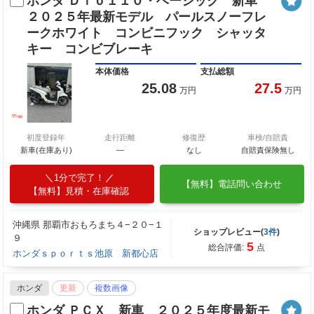
ホンダ Ｄｉｏ１１０・ベーシック 新車
２０２５年最新モデル パールスノーフレ
ークホワイト コンビニフック シャッタ
キー コンビブレーキ
本体価格
支払総額
25.08
27.5
万円
万円
初度登録年
走行距離
修復歴
車検/自賠責
新車(在庫あり)
―
なし
自賠責保険無し
1分で完了！
【無料】電話問い合わせ
【無料】見積・在庫確認
沖縄県 那覇市おもろまち４−２０−１
ショップレビュー(
3件
)
９
5
総合評価:
点
ホンダｓｐｏｒｔｓ池原 新都心店
ホンダ
更新
複数画像
ホンダ ＰＣＸ 新車 ２０２５年度最新モ