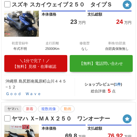
スズキ スカイウェイブ２５０ タイプＳ
本体価格
支払総額
23
24
万円
万円
初度登録年
走行距離
修復歴
車検/自賠責
年式不明
25000Km
なし
自賠責保険無し
1分で完了！
【無料】電話問い合わせ
【無料】見積・在庫確認
沖縄県 島尻郡南風原町山川４４５
ショップレビュー(
1件
)
−１２
5
総合評価:
点
Ｇｏｏｄ Ｗａｖｅ
ヤマハ
新着
複数画像
動画
ヤマハ Ｘ−ＭＡＸ２５０ ワンオーナー
本体価格
支払総額
69.8
76.92
万円
万円