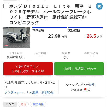
ホンダ Ｄｉｏ１１０ Ｌｉｔｅ 新車 ２
０２６年モデル パールスノーフレークホ
ワイト 新基準原付 原付免許運転可能
コンビニフック
本体価格
支払総額
23.98
26.5
万円
万円
初度登録年
走行距離
修復歴
車検/自賠責
新車(在庫あり)
―
なし
―
1分で完了！
【無料】電話問い合わせ
【無料】見積・在庫確認
沖縄県 那覇市おもろまち４−２０−１
ショップレビュー(
3件
)
９
5
総合評価:
点
ホンダｓｐｏｒｔｓ池原 新都心店
ホンダ
更新
複数画像