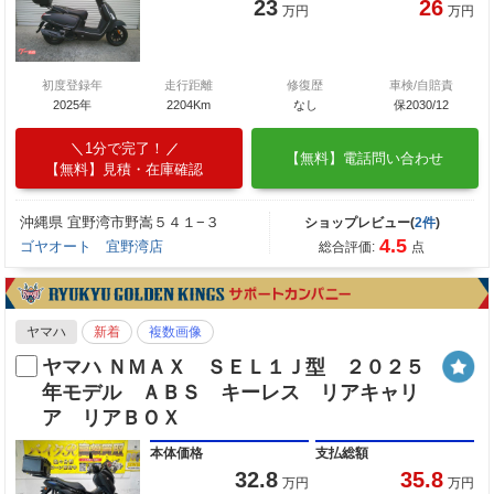
23
26
万円
万円
初度登録年
走行距離
修復歴
車検/自賠責
2025年
2204Km
なし
保2030/12
1分で完了！
【無料】電話問い合わせ
【無料】見積・在庫確認
沖縄県 宜野湾市野嵩５４１−３
ショップレビュー(
2件
)
4.5
ゴヤオート 宜野湾店
総合評価:
点
ヤマハ
新着
複数画像
ヤマハ ＮＭＡＸ ＳＥＬ１Ｊ型 ２０２５
年モデル ＡＢＳ キーレス リアキャリ
ア リアＢＯＸ
本体価格
支払総額
32.8
35.8
万円
万円