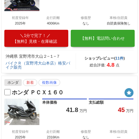
初度登録年
走行距離
修復歴
車検/自賠責
2025年
4006Km
なし
自賠責保険無し
1分で完了！
【無料】電話問い合わせ
【無料】見積・在庫確認
沖縄県 宜野湾市大山２−１−７
ショップレビュー(
11件
)
バイクＲ（宜野湾大山本店）格安バ
4.8
総合評価:
点
イク販売
ホンダ
新着
複数画像
ホンダ ＰＣＸ１６０
本体価格
支払総額
41.8
45
万円
万円
初度登録年
走行距離
修復歴
車検/自賠責
2025年
2316Km
なし
―