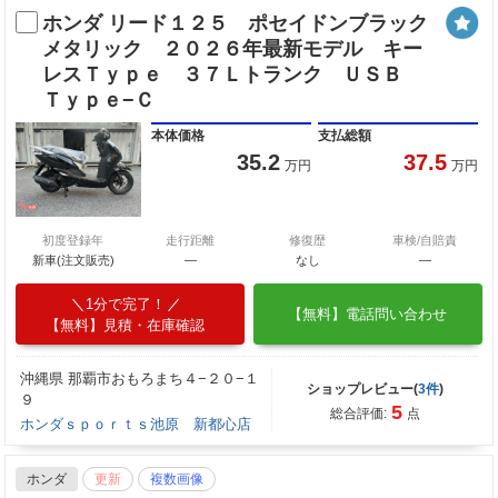
ホンダ リード１２５ ポセイドンブラック
メタリック ２０２６年最新モデル キー
レスＴｙｐｅ ３７Ｌトランク ＵＳＢ
Ｔｙｐｅ−Ｃ
本体価格
支払総額
35.2
37.5
万円
万円
初度登録年
走行距離
修復歴
車検/自賠責
新車(注文販売)
―
なし
―
1分で完了！
【無料】電話問い合わせ
【無料】見積・在庫確認
沖縄県 那覇市おもろまち４−２０−１
ショップレビュー(
3件
)
９
5
総合評価:
点
ホンダｓｐｏｒｔｓ池原 新都心店
ホンダ
更新
複数画像