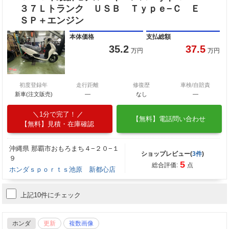
３７Ｌトランク ＵＳＢ Ｔｙｐｅ−Ｃ Ｅ
ＳＰ＋エンジン
本体価格
支払総額
35.2
37.5
万円
万円
初度登録年
走行距離
修復歴
車検/自賠責
新車(注文販売)
―
なし
―
1分で完了！
【無料】電話問い合わせ
【無料】見積・在庫確認
沖縄県 那覇市おもろまち４−２０−１
ショップレビュー(
3件
)
９
5
総合評価:
点
ホンダｓｐｏｒｔｓ池原 新都心店
上記10件にチェック
ホンダ
更新
複数画像