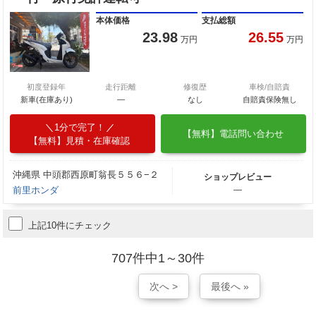
本体価格
支払総額
23.98
26.55
万円
万円
初度登録年
走行距離
修復歴
車検/自賠責
新車(在庫あり)
―
なし
自賠責保険無し
1分で完了！
【無料】電話問い合わせ
【無料】見積・在庫確認
沖縄県 中頭郡西原町翁長５５６−２
ショップレビュー
前里ホンダ
―
上記10件にチェック
707件中1～30件
次へ >
最後へ »