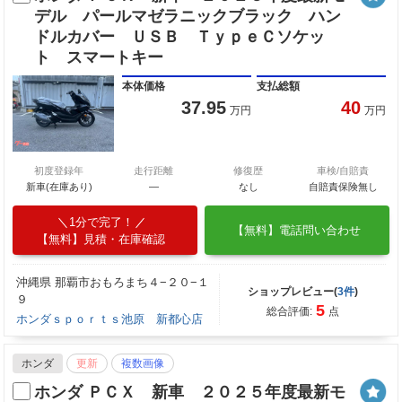
デル パールマゼラニックブラック ハン
ドルカバー ＵＳＢ ＴｙｐｅＣソケッ
ト スマートキー
本体価格
支払総額
37.95
40
万円
万円
初度登録年
走行距離
修復歴
車検/自賠責
新車(在庫あり)
―
なし
自賠責保険無し
1分で完了！
【無料】電話問い合わせ
【無料】見積・在庫確認
沖縄県 那覇市おもろまち４−２０−１
ショップレビュー(
3件
)
９
5
総合評価:
点
ホンダｓｐｏｒｔｓ池原 新都心店
ホンダ
更新
複数画像
ホンダ ＰＣＸ 新車 ２０２５年度最新モ