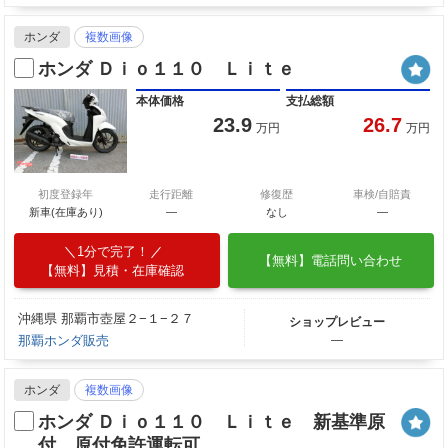
ホンダ
複数画像
ホンダ Ｄｉｏ１１０ Ｌｉｔｅ
本体価格
支払総額
23.9
26.7
万円
万円
初度登録年
走行距離
修復歴
車検/自賠責
新車(在庫あり)
―
なし
―
1分で完了！
【無料】電話問い合わせ
【無料】見積・在庫確認
沖縄県 那覇市壺屋２−１−２７
ショップレビュー
那覇ホンダ販売
―
ホンダ
複数画像
ホンダ Ｄｉｏ１１０ Ｌｉｔｅ 新基準原
付 原付免許運転可