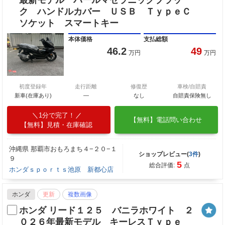
最新モデル パールマゼラニックブラッ
ク ハンドルカバー ＵＳＢ ＴｙｐｅＣ
ソケット スマートキー
本体価格
支払総額
46.2
49
万円
万円
初度登録年
走行距離
修復歴
車検/自賠責
新車(在庫あり)
―
なし
自賠責保険無し
1分で完了！
【無料】電話問い合わせ
【無料】見積・在庫確認
沖縄県 那覇市おもろまち４−２０−１
ショップレビュー(
3件
)
９
5
総合評価:
点
ホンダｓｐｏｒｔｓ池原 新都心店
ホンダ
更新
複数画像
ホンダ リード１２５ バニラホワイト ２
０２６年最新モデル キーレスＴｙｐｅ