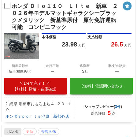
ホンダ Ｄｉｏ１１０ Ｌｉｔｅ 新車 ２
０２６年モデルマットギャラクシーブラッ
クメタリック 新基準原付 原付免許運転
可能 コンビニフック
本体価格
支払総額
23.98
26.5
万円
万円
初度登録年
走行距離
修復歴
車検/自賠責
新車(在庫あり)
―
なし
―
1分で完了！
【無料】電話問い合わせ
【無料】見積・在庫確認
沖縄県 那覇市おもろまち４−２０−１
ショップレビュー(
3件
)
９
5
総合評価:
点
ホンダｓｐｏｒｔｓ池原 新都心店
ホンダ
更新
複数画像