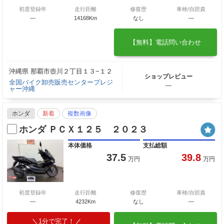
初度登録年
走行距離
修復歴
車検/自賠責
―
14168Km
なし
―
【無料】電話問い合わせ
沖縄県 那覇市壺川２丁目１３−１２
ショップレビュー
全国バイク卸売販売センタープレジ
―
ャー沖縄
ホンダ
新着
複数画像
ホンダ ＰＣＸ１２５ ２０２３
本体価格
支払総額
37.5
39.8
万円
万円
初度登録年
走行距離
修復歴
車検/自賠責
―
4232Km
なし
―
1分で完了！