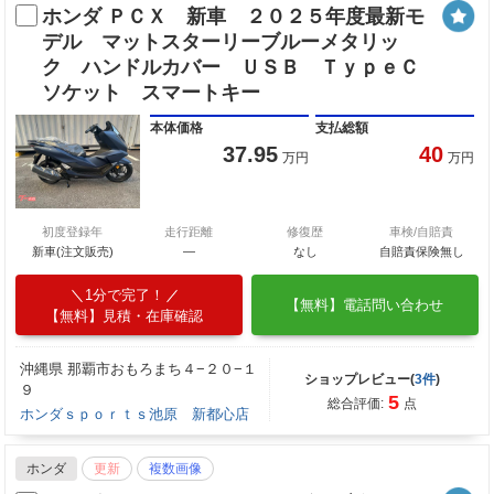
ホンダ ＰＣＸ 新車 ２０２５年度最新モ
デル マットスターリーブルーメタリッ
ク ハンドルカバー ＵＳＢ ＴｙｐｅＣ
ソケット スマートキー
本体価格
支払総額
37.95
40
万円
万円
初度登録年
走行距離
修復歴
車検/自賠責
新車(注文販売)
―
なし
自賠責保険無し
1分で完了！
【無料】電話問い合わせ
【無料】見積・在庫確認
沖縄県 那覇市おもろまち４−２０−１
ショップレビュー(
3件
)
９
5
総合評価:
点
ホンダｓｐｏｒｔｓ池原 新都心店
ホンダ
更新
複数画像