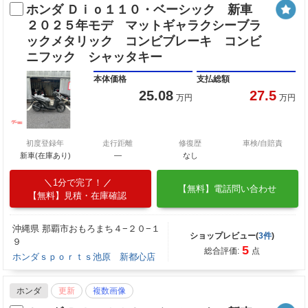
ホンダ Ｄｉｏ１１０・ベーシック 新車
２０２５年モデ マットギャラクシーブラ
ックメタリック コンビブレーキ コンビ
ニフック シャッタキー
本体価格
支払総額
25.08
27.5
万円
万円
初度登録年
走行距離
修復歴
車検/自賠責
新車(在庫あり)
―
なし
1分で完了！
【無料】電話問い合わせ
【無料】見積・在庫確認
沖縄県 那覇市おもろまち４−２０−１
ショップレビュー(
3件
)
９
5
総合評価:
点
ホンダｓｐｏｒｔｓ池原 新都心店
ホンダ
更新
複数画像