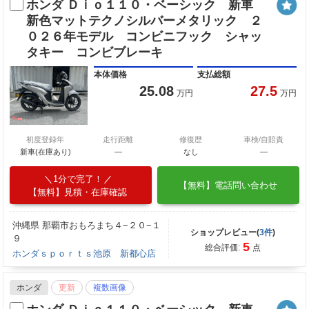
ホンダ Ｄｉｏ１１０・ベーシック 新車
新色マットテクノシルバーメタリック ２
０２６年モデル コンビニフック シャッ
タキー コンビブレーキ
本体価格
支払総額
25.08
27.5
万円
万円
初度登録年
走行距離
修復歴
車検/自賠責
新車(在庫あり)
―
なし
―
1分で完了！
【無料】電話問い合わせ
【無料】見積・在庫確認
沖縄県 那覇市おもろまち４−２０−１
ショップレビュー(
3件
)
９
5
総合評価:
点
ホンダｓｐｏｒｔｓ池原 新都心店
ホンダ
更新
複数画像