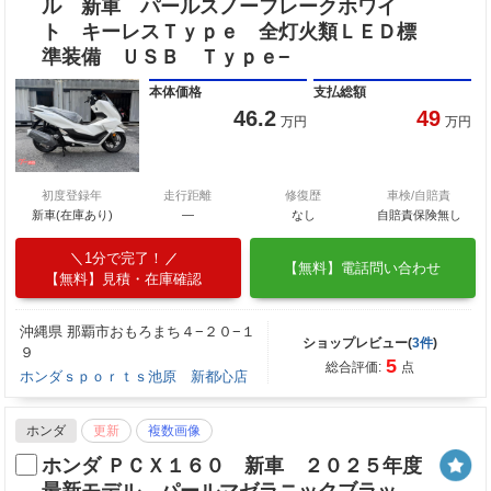
ル 新車 パールスノーフレークホワイ
ト キーレスＴｙｐｅ 全灯火類ＬＥＤ標
準装備 ＵＳＢ Ｔｙｐｅ−
本体価格
支払総額
46.2
49
万円
万円
初度登録年
走行距離
修復歴
車検/自賠責
新車(在庫あり)
―
なし
自賠責保険無し
1分で完了！
【無料】電話問い合わせ
【無料】見積・在庫確認
沖縄県 那覇市おもろまち４−２０−１
ショップレビュー(
3件
)
９
5
総合評価:
点
ホンダｓｐｏｒｔｓ池原 新都心店
ホンダ
更新
複数画像
ホンダ ＰＣＸ１６０ 新車 ２０２５年度