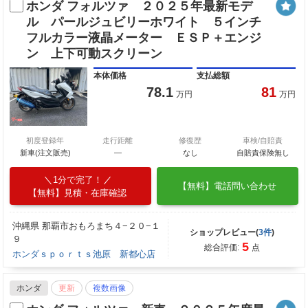
ホンダ フォルツァ ２０２５年最新モデ
ル パールジュビリーホワイト ５インチ
フルカラー液晶メーター ＥＳＰ＋エンジ
ン 上下可動スクリーン
本体価格
支払総額
78.1
81
万円
万円
初度登録年
走行距離
修復歴
車検/自賠責
新車(注文販売)
―
なし
自賠責保険無し
1分で完了！
【無料】電話問い合わせ
【無料】見積・在庫確認
沖縄県 那覇市おもろまち４−２０−１
ショップレビュー(
3件
)
９
5
総合評価:
点
ホンダｓｐｏｒｔｓ池原 新都心店
ホンダ
更新
複数画像