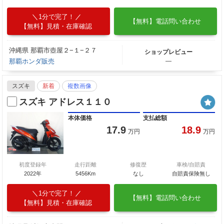
1分で完了！
【無料】電話問い合わせ
【無料】見積・在庫確認
沖縄県 那覇市壺屋２−１−２７
ショップレビュー
那覇ホンダ販売
―
スズキ
新着
複数画像
スズキ アドレス１１０
本体価格
支払総額
17.9
18.9
万円
万円
初度登録年
走行距離
修復歴
車検/自賠責
2022年
5456Km
なし
自賠責保険無し
1分で完了！
【無料】電話問い合わせ
【無料】見積・在庫確認