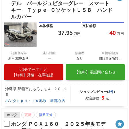
デル パールジュピターグレー スマート
キー Ｔｙｐｅ−ＣソケットＵＳＢ ハンド
ルカバー
本体価格
支払総額
37.95
40
万円
万円
初度登録年
走行距離
修復歴
車検/自賠責
新車(在庫あり)
―
なし
自賠責保険無し
1分で完了！
【無料】電話問い合わせ
【無料】見積・在庫確認
沖縄県 那覇市おもろまち４−２０−１
ショップレビュー(
3件
)
９
5
総合評価:
点
ホンダｓｐｏｒｔｓ池原 新都心店
ホンダ
更新
複数画像
ホンダ ＰＣＸ１６０ ２０２５年度モデ