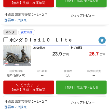
【無料】電話問い合わせ
【無料】見積・在庫確認
沖縄県 那覇市壺屋２−１−２７
ショップレビュー
那覇ホンダ販売
―
ホンダ
複数画像
ホンダ Ｄｉｏ１１０ Ｌｉｔｅ
本体価格
支払総額
23.9
26.7
万円
万円
初度登録年
走行距離
修復歴
車検/自賠責
新車(在庫あり)
―
なし
―
1分で完了！
【無料】電話問い合わせ
【無料】見積・在庫確認
沖縄県 那覇市壺屋２−１−２７
ショップレビュー
那覇ホンダ販売
―