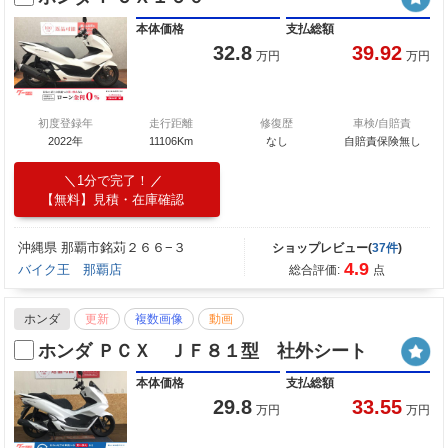
本体価格
支払総額
32.8
39.92
万円
万円
初度登録年
走行距離
修復歴
車検/自賠責
2022年
11106Km
なし
自賠責保険無し
1分で完了！
【無料】見積・在庫確認
沖縄県 那覇市銘苅２６６−３
ショップレビュー(
37件
)
4.9
バイク王 那覇店
総合評価:
点
ホンダ
更新
複数画像
動画
ホンダ ＰＣＸ ＪＦ８１型 社外シート
本体価格
支払総額
29.8
33.55
万円
万円