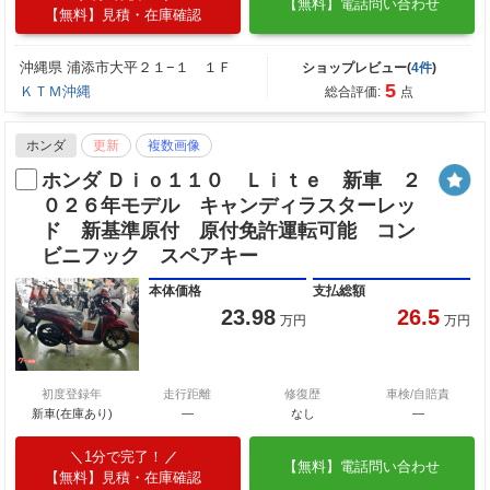
【無料】電話問い合わせ
【無料】見積・在庫確認
沖縄県 浦添市大平２１−１ １Ｆ
ショップレビュー(
4件
)
5
ＫＴＭ沖縄
総合評価:
点
ホンダ
更新
複数画像
ホンダ Ｄｉｏ１１０ Ｌｉｔｅ 新車 ２
０２６年モデル キャンディラスターレッ
ド 新基準原付 原付免許運転可能 コン
ビニフック スペアキー
本体価格
支払総額
23.98
26.5
万円
万円
初度登録年
走行距離
修復歴
車検/自賠責
新車(在庫あり)
―
なし
―
1分で完了！
【無料】電話問い合わせ
【無料】見積・在庫確認