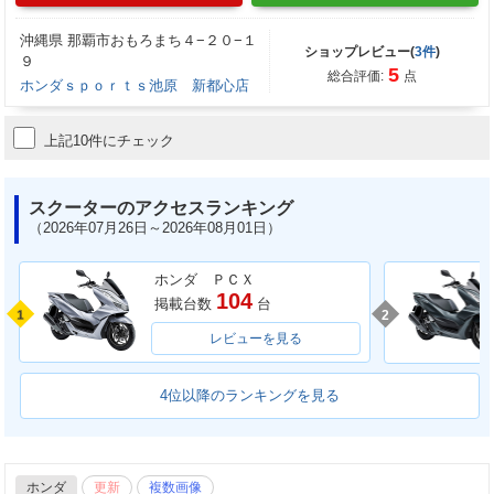
沖縄県 那覇市おもろまち４−２０−１
ショップレビュー(
3件
)
９
5
総合評価:
点
ホンダｓｐｏｒｔｓ池原 新都心店
上記10件にチェック
スクーターのアクセスランキング
（2026年07月26日～2026年08月01日）
ホンダ ＰＣＸ
104
掲載台数
台
1
2
レビューを見る
4位以降のランキングを見る
ホンダ
更新
複数画像