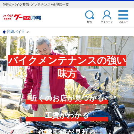
沖縄のバイク整備･メンテナンス･修理店一覧
検索
マイページ
メニュー
沖縄バイク
＞
バイクメンテナンスの強い
味方
近くのお店が見つかる
工賃がわかる
作業実績が見れる