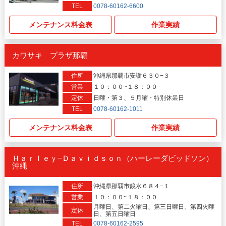
TEL
0078-60162-6600
メンテナンス料金表
作業実績
カワサキ プラザ那覇
住所
沖縄県那覇市安謝６３０−３
営業
１０：００~１８：００
定休
日曜・第３、５月曜・特別休業日
TEL
0078-60162-1011
メンテナンス料金表
作業実績
Ｈａｒｌｅｙ−Ｄａｖｉｄｓｏｎ（ハーレーダビッドソン）
沖縄
住所
沖縄県那覇市鏡水６８４−１
営業
１０：００~１８：００
月曜日、第二火曜日、第三日曜日、第四火曜
定休
日、第五日曜日
TEL
0078-60162-2595