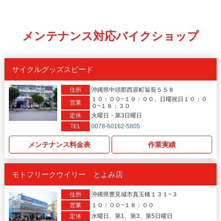
メンテナンス対応バイクショップ
サイクルグッズスピード
住所
沖縄県中頭郡西原町翁長５５８
１０：００~１９：００、日曜祝日１０：０
営業
０~１８：３０
定休
火曜日・第3日曜日
TEL
0078-60162-5805
メンテナンス料金表
作業実績
モトフリークウイリー とよみ店
住所
沖縄県豊見城市真玉橋１３１−３
営業
１０：００~１８：００
定休
水曜日、第1、第3、第5日曜日