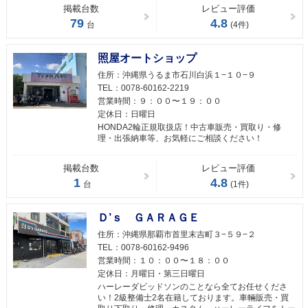
掲載台数
レビュー評価
79
4.8
台
(4件)
照屋オートショップ
住所：
沖縄県うるま市石川白浜１−１０−９
TEL：
0078-60162-2219
営業時間：
９：００〜１９：００
定休日：
日曜日
HONDA2輪正規取扱店！中古車販売・買取り・修
理・出張納車等、お気軽にご相談ください！
掲載台数
レビュー評価
1
4.8
台
(1件)
Ｄ’ｓ ＧＡＲＡＧＥ
住所：
沖縄県那覇市首里末吉町３−５９−２
TEL：
0078-60162-9496
営業時間：
１０：００〜１８：００
定休日：
月曜日・第三日曜日
ハーレーダビッドソンのことなら全てお任せくださ
い！2級整備士2名在籍しております。車輛販売・買