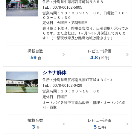
住所：
沖縄県中頭郡西原町翁長５５８
TEL：
0078-60162-5805
営業時間：
１０：００〜１９：００、日曜祝日１０：
００〜１８：３０
定休日：
火曜日・第3日曜日
乗り換え下取り、即現金買取り、出張買取り承ってお
ります。また当社は、1ヶ月〜3ヶ月保証しておりま
す！（一部現状車及び離島地域は除きます）
掲載台数
レビュー評価
59
4.8
台
(19件)
シキナ解体
住所：
沖縄県島尻郡南風原町宮城４３２−３
TEL：
0078-60162-0429
営業時間：
１０：００〜１８：００
定休日：
日曜日
オートバイ各種中古部品販売・修理・オートバイ取
引・買取
掲載台数
レビュー評価
3
5
台
(1件)