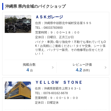
沖縄県 県内全域のバイクショップ
ＡＳＫガレージ
住所：
沖縄県中頭郡北中城村安谷屋５９５
TEL：
08033783900
営業時間：
９：００〜１８：００
定休日：
日曜日、正月三が日
バイク・車買い取り強化中！不動でも壊れていてもO
K！お気軽にご連絡ください！タイヤ交換、シート張
り替え、バッテリー販売、その他修理お任せくださ
い！！
掲載台数
レビュー評価
4
4.2
台
(6件)
ＹＥＬＬＯＷ ＳＴＯＮＥ
住所：
沖縄県那覇市上間３６３−１
TEL：
0078-60162-6678
営業時間：
９：００−１９：００
定休日：
日曜定休