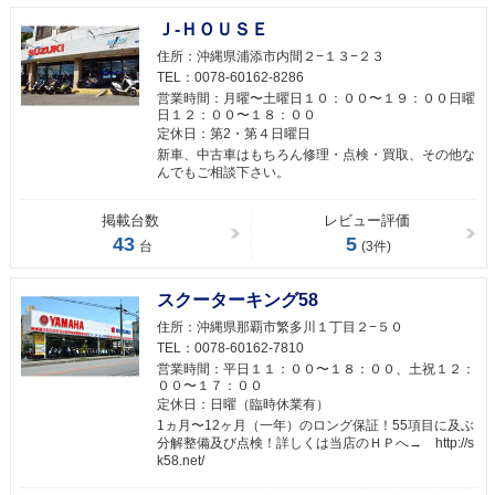
Ｊ-ＨＯＵＳＥ
住所：
沖縄県浦添市内間２−１３−２３
TEL：
0078-60162-8286
営業時間：
月曜〜土曜日１０：００〜１９：００日曜
日１２：００〜１８：００
定休日：
第2・第４日曜日
新車、中古車はもちろん修理・点検・買取、その他な
んでもご相談下さい。
掲載台数
レビュー評価
43
5
台
(3件)
スクーターキング58
住所：
沖縄県那覇市繁多川１丁目２−５０
TEL：
0078-60162-7810
営業時間：
平日１１：００〜１８：００、土祝１２：
００〜１７：００
定休日：
日曜（臨時休業有）
1ヵ月〜12ヶ月（一年）のロング保証！55項目に及ぶ
分解整備及び点検！詳しくは当店のＨＰへ→ http://s
k58.net/