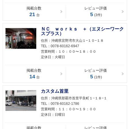
掲載台数
レビュー評価
21
5
台
(3件)
ＮＣ ｗｏｒｋｓ ＋（エヌシーワーク
スプラス）
住所：
沖縄県宜野湾市大山１−１０−１８
TEL：
0078-60162-6947
営業時間：
１０：００〜１８：００
定休日：
火曜日
掲載台数
レビュー評価
14
5
台
(1件)
カスタム首里
住所：
沖縄県那覇市首里平良町１−１８−１
TEL：
0078-60162-1786
営業時間：
１１：００〜１９：００
定休日：
日曜日
掲載台数
レビュー評価