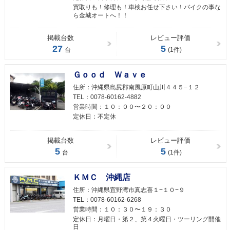
買取りも！修理も！車検お任せ下さい！バイクの事な
ら金城オートへ！！
掲載台数
レビュー評価
27
5
台
(1件)
Ｇｏｏｄ Ｗａｖｅ
住所：
沖縄県島尻郡南風原町山川４４５−１２
TEL：
0078-60162-4882
営業時間：
１０：００〜２０：００
定休日：
不定休
掲載台数
レビュー評価
5
5
台
(1件)
ＫＭＣ 沖縄店
住所：
沖縄県宜野湾市真志喜１−１０−９
TEL：
0078-60162-6268
営業時間：
１０：３０〜１９：３０
定休日：
月曜日・第２、第４火曜日・ツーリング開催
日