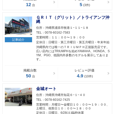
12
5
台
(3件)
ＧＲＩＴ（グリット）／トライアンフ沖
縄
住所：
沖縄県浦添市牧港１−１１−１８
TEL：
0078-60162-7583
営業時間：
１１：００〜１９：００
記事紹介
定休日：
日曜日・第三月曜日・第五月曜日・年末年始
沖縄県内では唯一のＴＲＩＵＭＰＨ正規販売店です。
広い店内にはTRIUMPHを始めYAMAHA、HONDA、S
YM、PGO、他国内外多数のモデルを展示してありま
す。
掲載台数
レビュー評価
50
4.9
台
(10件)
金城オート
住所：
沖縄県沖縄市知花６−１−４０
TEL：
0078-60162-7425
営業時間：
月曜日〜金曜日１０：００〜１９：００、
土曜日、祝祭日１０：００〜１８：００
定休日：
日曜日、6/28(土)臨時休業