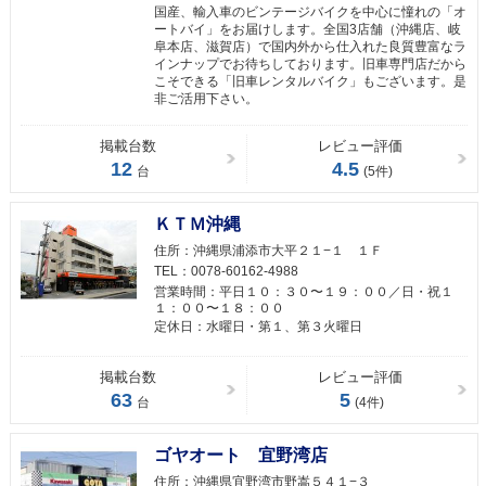
国産、輸入車のビンテージバイクを中心に憧れの「オ
ートバイ」をお届けします。全国3店舗（沖縄店、岐
阜本店、滋賀店）で国内外から仕入れた良質豊富なラ
インナップでお待ちしております。旧車専門店だから
こそできる「旧車レンタルバイク」もございます。是
非ご活用下さい。
掲載台数
レビュー評価
12
4.5
台
(5件)
ＫＴＭ沖縄
住所：
沖縄県浦添市大平２１−１ １Ｆ
TEL：
0078-60162-4988
営業時間：
平日１０：３０〜１９：００／日・祝１
１：００〜１８：００
定休日：
水曜日・第１、第３火曜日
掲載台数
レビュー評価
63
5
台
(4件)
ゴヤオート 宜野湾店
住所：
沖縄県宜野湾市野嵩５４１−３