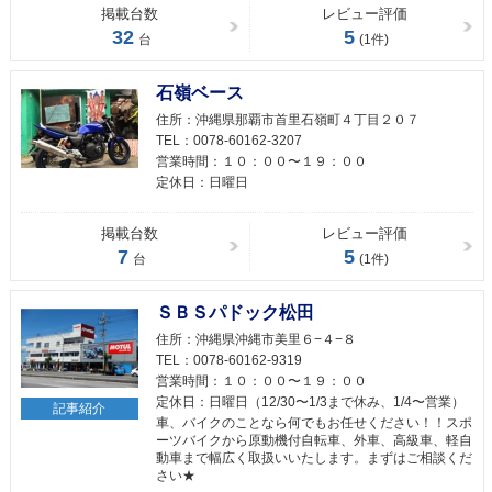
掲載台数
レビュー評価
32
5
台
(1件)
石嶺ベース
住所：
沖縄県那覇市首里石嶺町４丁目２０７
TEL：
0078-60162-3207
営業時間：
１０：００〜１９：００
定休日：
日曜日
掲載台数
レビュー評価
7
5
台
(1件)
ＳＢＳパドック松田
住所：
沖縄県沖縄市美里６−４−８
TEL：
0078-60162-9319
営業時間：
１０：００〜１９：００
定休日：
日曜日（12/30〜1/3まで休み、1/4〜営業）
記事紹介
車、バイクのことなら何でもお任せください！！スポ
ーツバイクから原動機付自転車、外車、高級車、軽自
動車まで幅広く取扱いいたします。まずはご相談くだ
さい★