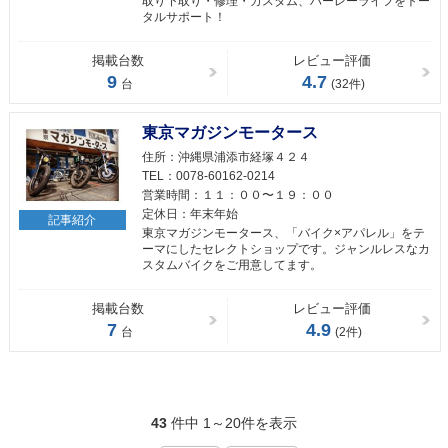
取り下取り・修理・カスタム、ハーレーライフをトー
タルサポート！
掲載台数
レビュー評価
9
4.7
台
(32件)
東京マガジンモータース
住所：
沖縄県浦添市経塚４２４
TEL：
0078-60162-0214
営業時間：
１１：００〜１９：００
定休日：
年末年始
記事紹介
東京マガジンモータース、「バイク×アパレル」をテ
ーマにしたセレクトショップです。ジャンルレスなカ
スタムバイクをご用意してます。
掲載台数
レビュー評価
7
4.9
台
(2件)
43
件中 1～20件を表示