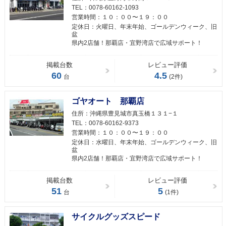
TEL：
0078-60162-1093
営業時間：
１０：００〜１９：００
定休日：
火曜日、年末年始、ゴールデンウィーク、旧
盆
県内2店舗！那覇店・宜野湾店で広域サポート！
掲載台数
レビュー評価
60
4.5
台
(2件)
ゴヤオート 那覇店
住所：
沖縄県豊見城市真玉橋１３１−１
TEL：
0078-60162-9373
営業時間：
１０：００〜１９：００
定休日：
水曜日、年末年始、ゴールデンウィーク、旧
盆
県内2店舗！那覇店・宜野湾店で広域サポート！
掲載台数
レビュー評価
51
5
台
(1件)
サイクルグッズスピード