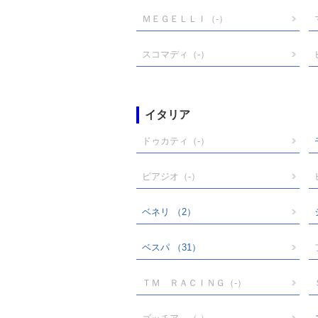
ＭＥＧＥＬＬＩ
（-）
スコマディ
（-）
イタリア
ドゥカティ
（-）
ピアジオ
（-）
ベネリ
（2）
ベスパ
（31）
ＴＭ ＲＡＣＩＮＧ
（-）