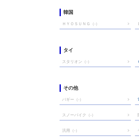
韓国
ＨＹＯＳＵＮＧ
（-）
タイ
スタリオン
（-）
その他
バギー
（-）
スノーバイク
（-）
汎用
（-）