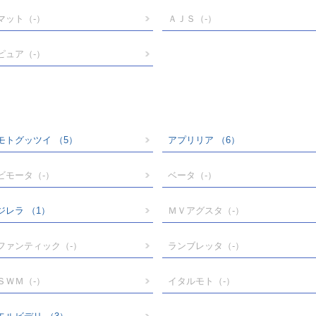
マット
（-）
ＡＪＳ
（-）
ピュア
（-）
モトグッツイ
（5）
アプリリア
（6）
ビモータ
（-）
ベータ
（-）
ジレラ
（1）
ＭＶアグスタ
（-）
ファンティック
（-）
ランブレッタ
（-）
ＳＷＭ
（-）
イタルモト
（-）