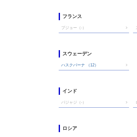
フランス
プジョー
（-）
スウェーデン
ハスクバーナ
（12）
インド
パジャジ
（-）
ロシア