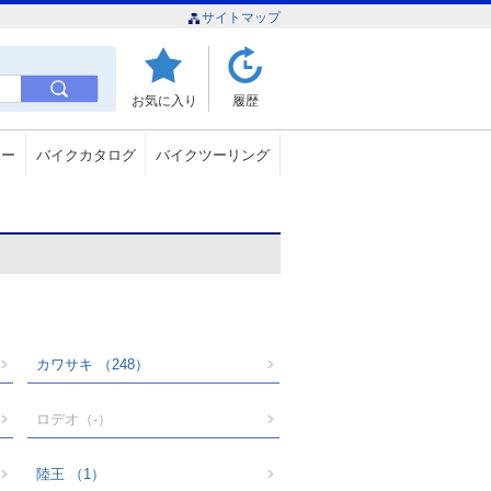
サイトマップ
お気に入り
履歴
ュー
バイクカタログ
バイクツーリング
カワサキ
（248）
ロデオ
（-）
陸王
（1）