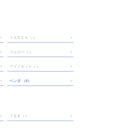
ＹＡＤＥＡ
（-）
フェロー
（-）
アイノホット
（-）
ベンダ
（4）
ＴＧＢ
（-）