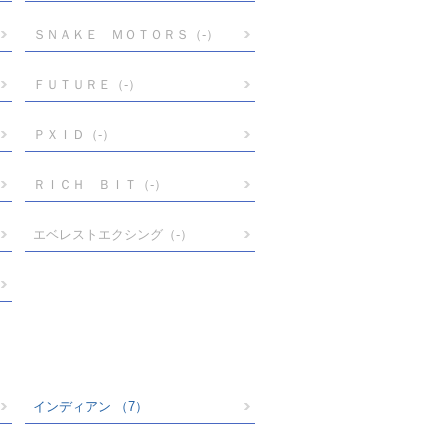
ＳＮＡＫＥ ＭＯＴＯＲＳ
（-）
ＦＵＴＵＲＥ
（-）
ＰＸＩＤ
（-）
ＲＩＣＨ ＢＩＴ
（-）
エベレストエクシング
（-）
インディアン
（7）