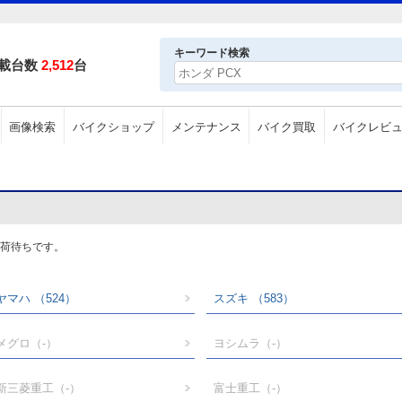
キーワード検索
載台数
2,512
台
画像検索
バイクショップ
メンテナンス
バイク買取
バイクレビ
入荷待ちです。
ヤマハ
（524）
スズキ
（583）
メグロ
（-）
ヨシムラ
（-）
新三菱重工
（-）
富士重工
（-）