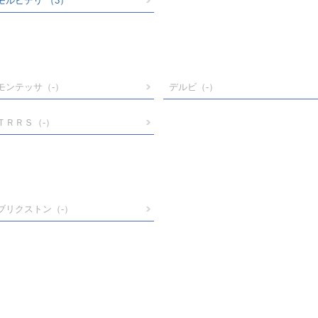
モルビデリ
（3）
モンテッサ
（-）
デルビ
（-）
ＴＲＲＳ
（-）
ブリクストン
（-）