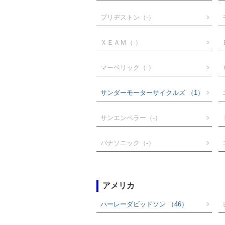
ブリヂストン
（-）
ＸＥＡＭ
（-）
マーベリック
（-）
サンダーモーターサイクルズ
（1）
サンエンペラー
（-）
パナソニック
（-）
アメリカ
ハーレーダビッドソン
（46）