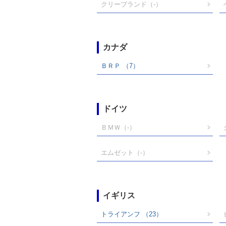
クリーブランド
（-）
カナダ
ＢＲＰ
（7）
ドイツ
ＢＭＷ
（-）
エムゼット
（-）
イギリス
トライアンフ
（23）