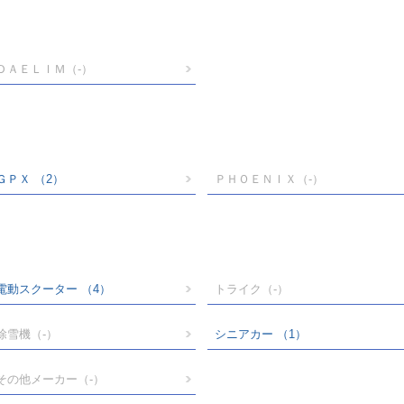
ＤＡＥＬＩＭ
（-）
ＧＰＸ
（2）
ＰＨＯＥＮＩＸ
（-）
電動スクーター
（4）
トライク
（-）
除雪機
（-）
シニアカー
（1）
その他メーカー
（-）