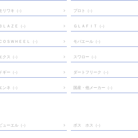
モリワキ
（-）
プロト
（-）
ＢＬＡＺＥ
（-）
ＧＬＡＦＩＴ
（-）
ＣＯＳＷＨＥＥＬ
（-）
モバエール
（-）
エクス
（-）
スワロー
（-）
ドギー
（-）
ダートフリーク
（-）
エンネ
（-）
国産・他メーカー
（-）
ビューエル
（-）
ボス ホス
（-）