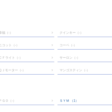
幸福
（-）
クインキー
（-）
ニコット
（-）
コーベ
（-）
ＣＦライト
（-）
サーロン
（-）
ＱＪモーター
（-）
マンゴスティン
（-）
ＰＧＯ
（-）
ＳＹＭ
（1）