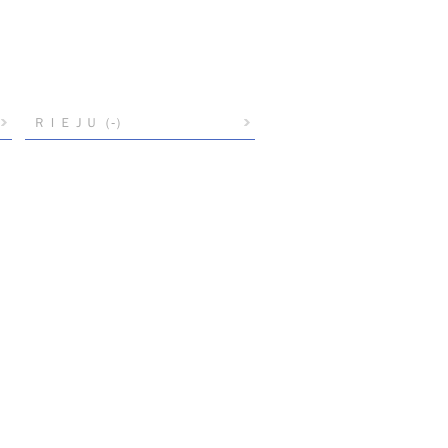
ＲＩＥＪＵ
（-）