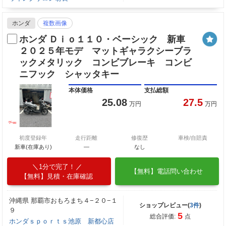
ホンダ
複数画像
ホンダ Ｄｉｏ１１０・ベーシック 新車
２０２５年モデ マットギャラクシーブラ
ックメタリック コンビブレーキ コンビ
ニフック シャッタキー
本体価格
支払総額
25.08
27.5
万円
万円
初度登録年
走行距離
修復歴
車検/自賠責
新車(在庫あり)
―
なし
1分で完了！
【無料】電話問い合わせ
【無料】見積・在庫確認
沖縄県 那覇市おもろまち４−２０−１
ショップレビュー(
3件
)
９
5
総合評価:
点
ホンダｓｐｏｒｔｓ池原 新都心店