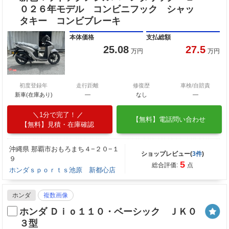
０２６年モデル コンビニフック シャッ
タキー コンビブレーキ
本体価格
支払総額
25.08
27.5
万円
万円
初度登録年
走行距離
修復歴
車検/自賠責
新車(在庫あり)
―
なし
―
1分で完了！
【無料】電話問い合わせ
【無料】見積・在庫確認
沖縄県 那覇市おもろまち４−２０−１
ショップレビュー(
3件
)
９
5
総合評価:
点
ホンダｓｐｏｒｔｓ池原 新都心店
ホンダ
複数画像
ホンダ Ｄｉｏ１１０・ベーシック ＪＫ０
３型