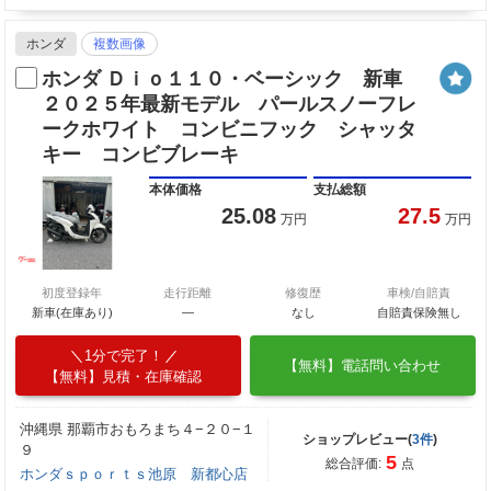
ホンダ
複数画像
ホンダ Ｄｉｏ１１０・ベーシック 新車
２０２５年最新モデル パールスノーフレ
ークホワイト コンビニフック シャッタ
キー コンビブレーキ
本体価格
支払総額
25.08
27.5
万円
万円
初度登録年
走行距離
修復歴
車検/自賠責
新車(在庫あり)
―
なし
自賠責保険無し
1分で完了！
【無料】電話問い合わせ
【無料】見積・在庫確認
沖縄県 那覇市おもろまち４−２０−１
ショップレビュー(
3件
)
９
5
総合評価:
点
ホンダｓｐｏｒｔｓ池原 新都心店