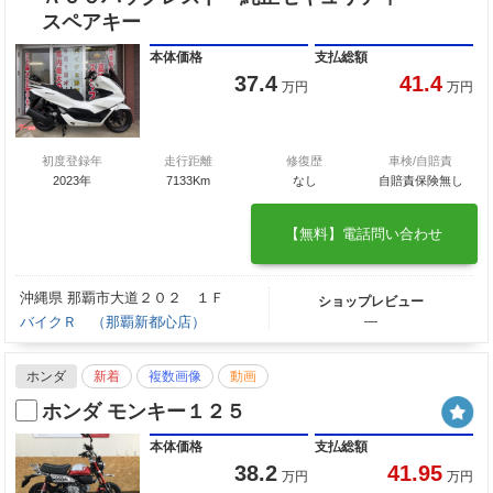
スペアキー
本体価格
支払総額
37.4
41.4
万円
万円
初度登録年
走行距離
修復歴
車検/自賠責
2023年
7133Km
なし
自賠責保険無し
【無料】電話問い合わせ
沖縄県 那覇市大道２０２ １Ｆ
ショップレビュー
バイクＲ （那覇新都心店）
―
ホンダ
新着
複数画像
動画
ホンダ モンキー１２５
本体価格
支払総額
38.2
41.95
万円
万円