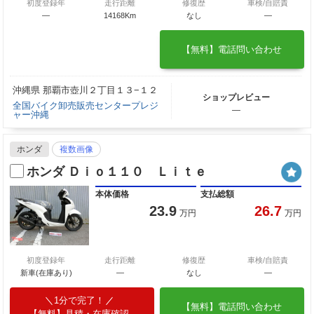
初度登録年
走行距離
修復歴
車検/自賠責
―
14168Km
なし
―
【無料】電話問い合わせ
沖縄県 那覇市壺川２丁目１３−１２
ショップレビュー
全国バイク卸売販売センタープレジ
―
ャー沖縄
ホンダ
複数画像
ホンダ Ｄｉｏ１１０ Ｌｉｔｅ
本体価格
支払総額
23.9
26.7
万円
万円
初度登録年
走行距離
修復歴
車検/自賠責
新車(在庫あり)
―
なし
―
1分で完了！
【無料】電話問い合わせ
【無料】見積・在庫確認