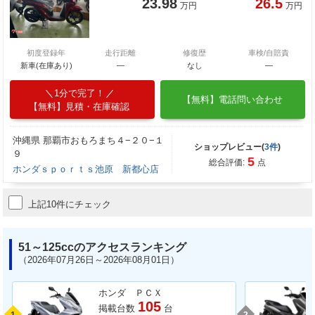
23.98
26.5
万円
万円
初度登録年
走行距離
修復歴
車検/自賠責
新車(在庫あり)
―
なし
―
1分で完了！
【無料】電話問い合わせ
【無料】見積・在庫確認
沖縄県 那覇市おもろまち４−２０−１
ショップレビュー(
3件
)
９
5
総合評価:
点
ホンダｓｐｏｒｔｓ池原 新都心店
上記10件にチェック
51～125ccのアクセスランキング
（2026年07月26日～2026年08月01日）
ホンダ ＰＣＸ
105
掲載台数
台
1
2