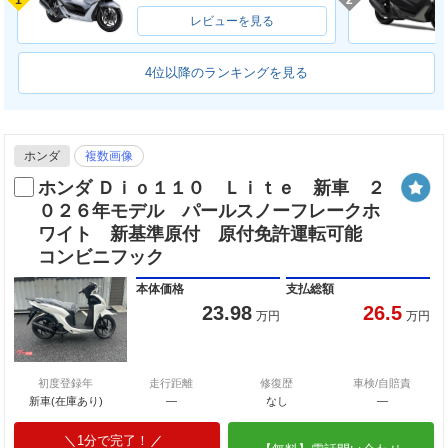
レビューを見る
4位以降のランキングを見る
ホンダ
複数画像
ホンダ Ｄｉｏ１１０ Ｌｉｔｅ 新車 ２
０２６年モデル パールスノーフレークホ
ワイト 新基準原付 原付免許運転可能
コンビニフック
本体価格
支払総額
23.98
26.5
万円
万円
初度登録年
走行距離
修復歴
車検/自賠責
新車(在庫あり)
―
なし
―
1分で完了！