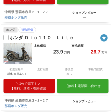
沖縄県 那覇市壺屋２−１−２７
ショップレビュー
那覇ホンダ販売
―
ホンダ
複数画像
ホンダ Ｄｉｏ１１０ Ｌｉｔｅ
本体価格
支払総額
23.9
26.7
万円
万円
初度登録年
走行距離
修復歴
車検/自賠責
新車(在庫あり)
―
なし
―
1分で完了！
【無料】電話問い合わせ
【無料】見積・在庫確認
沖縄県 那覇市壺屋２−１−２７
ショップレビュー
那覇ホンダ販売
―