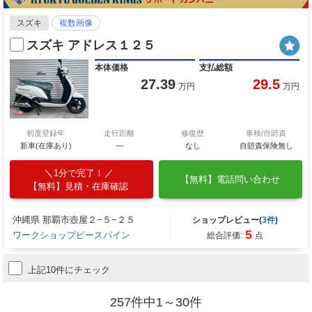
スズキ
複数画像
スズキ アドレス１２５
本体価格
支払総額
27.39
29.5
万円
万円
初度登録年
走行距離
修復歴
車検/自賠責
新車(在庫あり)
―
なし
自賠責保険無し
1分で完了！
【無料】電話問い合わせ
【無料】見積・在庫確認
沖縄県 那覇市壺屋２−５−２５
ショップレビュー(
3件
)
5
ワークショップピースパイン
総合評価:
点
上記10件にチェック
257件中1～30件