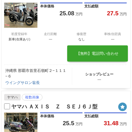
本体価格
支払総額
25.08
27.5
万円
万円
初度登録年
走行距離
修復歴
車検/自賠責
新車(在庫あり)
―
なし
―
【無料】電話問い合わせ
沖縄県 那覇市首里石嶺町２−１１１
ショップレビュー
−６
―
ウイングサロン翁長
ヤマハ
複数画像
ヤマハ ＡＸＩＳ Ｚ ＳＥＪ６Ｊ型
本体価格
支払総額
25.5
31.48
万円
万円