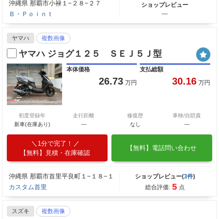
沖縄県 那覇市小禄１−２８−２７
ショップレビュー
Ｂ・Ｐｏｉｎｔ
―
ヤマハ
複数画像
ヤマハ ジョグ１２５ ＳＥＪ５Ｊ型
本体価格
支払総額
26.73
30.16
万円
万円
初度登録年
走行距離
修復歴
車検/自賠責
新車(在庫あり)
―
なし
―
1分で完了！
【無料】電話問い合わせ
【無料】見積・在庫確認
沖縄県 那覇市首里平良町１−１８−１
ショップレビュー(
3件
)
5
カスタム首里
総合評価:
点
スズキ
複数画像