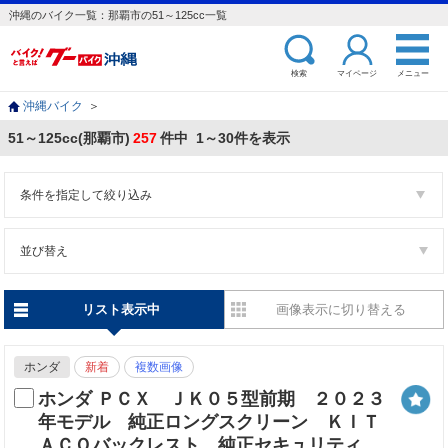
沖縄のバイク一覧：那覇市の51～125cc一覧
検索
マイページ
メニュー
沖縄バイク
＞
51～125cc(那覇市)
257
件中 1～30件を表示
条件を指定して絞り込み
並び替え
リスト表示中
画像表示に切り替える
ホンダ
新着
複数画像
ホンダ ＰＣＸ ＪＫ０５型前期 ２０２３
年モデル 純正ロングスクリーン ＫＩＴ
ＡＣＯバックレスト 純正セキュリティ