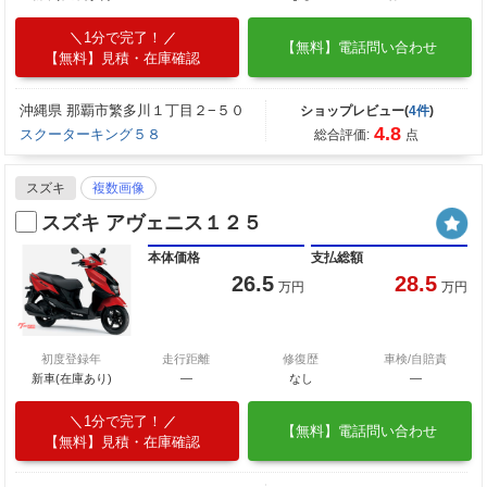
1分で完了！
【無料】電話問い合わせ
【無料】見積・在庫確認
沖縄県 那覇市繁多川１丁目２−５０
ショップレビュー(
4件
)
4.8
スクーターキング５８
総合評価:
点
スズキ
複数画像
スズキ アヴェニス１２５
本体価格
支払総額
26.5
28.5
万円
万円
初度登録年
走行距離
修復歴
車検/自賠責
新車(在庫あり)
―
なし
―
1分で完了！
【無料】電話問い合わせ
【無料】見積・在庫確認