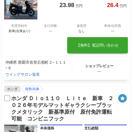
23.98
26.4
万円
万円
初度登録年
走行距離
修復歴
車検/自賠責
新車(在庫あり)
―
なし
―
【無料】電話問い合わせ
沖縄県 那覇市首里石嶺町２−１１１
ショップレビュー
−６
―
ウイングサロン翁長
ホンダ
複数画像
ホンダ Ｄｉｏ１１０ Ｌｉｔｅ 新車 ２
０２６年モデルマットギャラクシーブラッ
クメタリック 新基準原付 原付免許運転
可能 コンビニフック
本体価格
支払総額