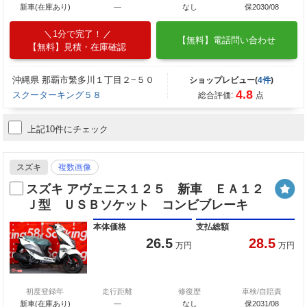
新車(在庫あり)
―
なし
保2030/08
1分で完了！
【無料】電話問い合わせ
【無料】見積・在庫確認
沖縄県 那覇市繁多川１丁目２−５０
ショップレビュー(
4件
)
4.8
スクーターキング５８
総合評価:
点
上記10件にチェック
スズキ
複数画像
スズキ アヴェニス１２５ 新車 ＥＡ１２
Ｊ型 ＵＳＢソケット コンビブレーキ
本体価格
支払総額
26.5
28.5
万円
万円
初度登録年
走行距離
修復歴
車検/自賠責
新車(在庫あり)
―
なし
保2031/08