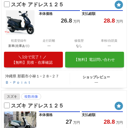
スズキ アドレス１２５
本体価格
支払総額
26.8
28.8
万円
万円
初度登録年
走行距離
修復歴
車検/自賠責
新車(在庫あり)
―
なし
―
1分で完了！
【無料】電話問い合わせ
【無料】見積・在庫確認
沖縄県 那覇市小禄１−２８−２７
ショップレビュー
Ｂ・Ｐｏｉｎｔ
―
スズキ
複数画像
スズキ アドレス１２５
本体価格
支払総額
27
28.8
万円
万円