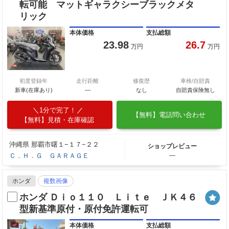
転可能 マットギャラクシーブラックメタ
リック
本体価格
支払総額
23.98
26.7
万円
万円
初度登録年
走行距離
修復歴
車検/自賠責
新車(在庫あり)
―
なし
自賠責保険無し
1分で完了！
【無料】電話問い合わせ
【無料】見積・在庫確認
沖縄県 那覇市曙１−１７−２２
ショップレビュー
Ｃ．Ｈ．Ｇ ＧＡＲＡＧＥ
―
ホンダ
複数画像
ホンダ Ｄｉｏ１１０ Ｌｉｔｅ ＪＫ４６
型新基準原付・原付免許運転可
本体価格
支払総額