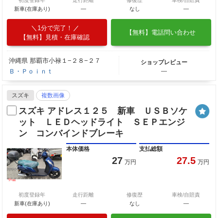
初度登録年
走行距離
修復歴
車検/自賠責
新車(在庫あり)
―
なし
―
1分で完了！
【無料】電話問い合わせ
【無料】見積・在庫確認
沖縄県 那覇市小禄１−２８−２７
ショップレビュー
Ｂ・Ｐｏｉｎｔ
―
スズキ
複数画像
スズキ アドレス１２５ 新車 ＵＳＢソケ
ット ＬＥＤヘッドライト ＳＥＰエンジ
ン コンバインドブレーキ
本体価格
支払総額
27
27.5
万円
万円
初度登録年
走行距離
修復歴
車検/自賠責
新車(在庫あり)
―
なし
―