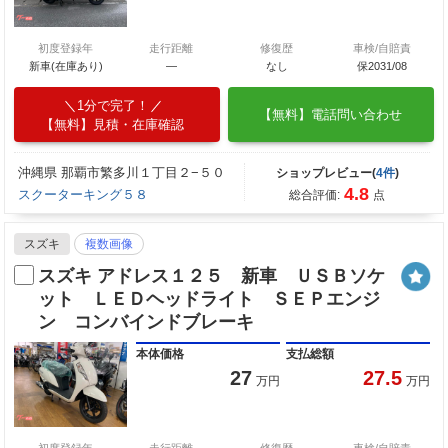
初度登録年
走行距離
修復歴
車検/自賠責
新車(在庫あり)
―
なし
保2031/08
1分で完了！
【無料】電話問い合わせ
【無料】見積・在庫確認
沖縄県 那覇市繁多川１丁目２−５０
ショップレビュー(
4件
)
4.8
スクーターキング５８
総合評価:
点
スズキ
複数画像
スズキ アドレス１２５ 新車 ＵＳＢソケ
ット ＬＥＤヘッドライト ＳＥＰエンジ
ン コンバインドブレーキ
本体価格
支払総額
27
27.5
万円
万円