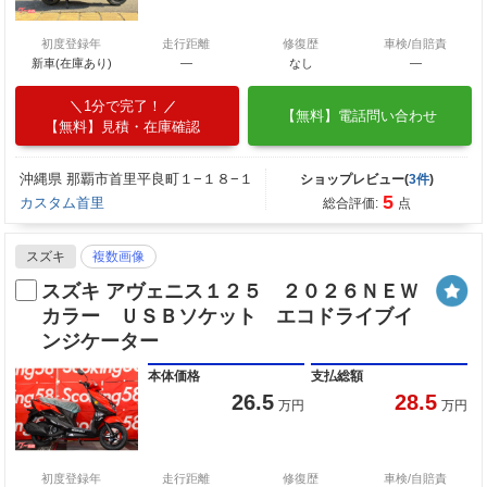
初度登録年
走行距離
修復歴
車検/自賠責
新車(在庫あり)
―
なし
―
1分で完了！
【無料】電話問い合わせ
【無料】見積・在庫確認
沖縄県 那覇市首里平良町１−１８−１
ショップレビュー(
3件
)
5
カスタム首里
総合評価:
点
スズキ
複数画像
スズキ アヴェニス１２５ ２０２６ＮＥＷ
カラー ＵＳＢソケット エコドライブイ
ンジケーター
本体価格
支払総額
26.5
28.5
万円
万円
初度登録年
走行距離
修復歴
車検/自賠責