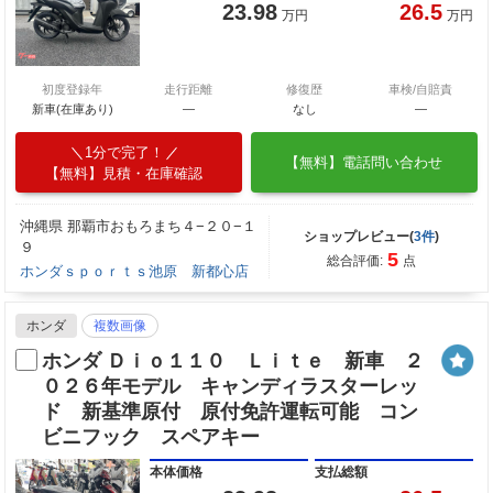
23.98
26.5
万円
万円
初度登録年
走行距離
修復歴
車検/自賠責
新車(在庫あり)
―
なし
―
1分で完了！
【無料】電話問い合わせ
【無料】見積・在庫確認
沖縄県 那覇市おもろまち４−２０−１
ショップレビュー(
3件
)
９
5
総合評価:
点
ホンダｓｐｏｒｔｓ池原 新都心店
ホンダ
複数画像
ホンダ Ｄｉｏ１１０ Ｌｉｔｅ 新車 ２
０２６年モデル キャンディラスターレッ
ド 新基準原付 原付免許運転可能 コン
ビニフック スペアキー
本体価格
支払総額