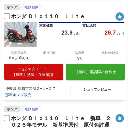
ホンダ
複数画像
ホンダ Ｄｉｏ１１０ Ｌｉｔｅ
本体価格
支払総額
23.9
26.7
万円
万円
初度登録年
走行距離
修復歴
車検/自賠責
新車(在庫あり)
―
なし
―
1分で完了！
【無料】電話問い合わせ
【無料】見積・在庫確認
沖縄県 那覇市壺屋２−１−２７
ショップレビュー
那覇ホンダ販売
―
ホンダ
複数画像
ホンダ Ｄｉｏ１１０ Ｌｉｔｅ 新車 ２
０２６年モデル 新基準原付 原付免許運