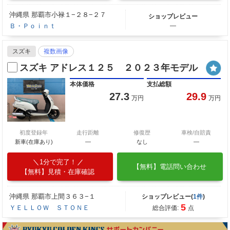
沖縄県 那覇市小禄１−２８−２７
ショップレビュー
Ｂ・Ｐｏｉｎｔ
―
スズキ
複数画像
スズキ アドレス１２５ ２０２３年モデル
本体価格
支払総額
27.3
29.9
万円
万円
初度登録年
走行距離
修復歴
車検/自賠責
新車(在庫あり)
―
なし
―
1分で完了！
【無料】電話問い合わせ
【無料】見積・在庫確認
沖縄県 那覇市上間３６３−１
ショップレビュー(
1件
)
5
ＹＥＬＬＯＷ ＳＴＯＮＥ
総合評価:
点