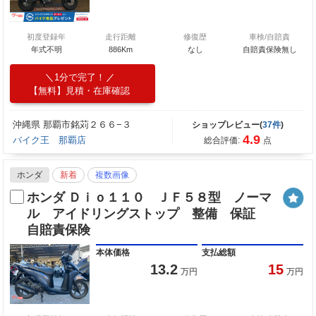
初度登録年
走行距離
修復歴
車検/自賠責
年式不明
886Km
なし
自賠責保険無し
1分で完了！
【無料】見積・在庫確認
沖縄県 那覇市銘苅２６６−３
ショップレビュー(
37件
)
4.9
バイク王 那覇店
総合評価:
点
ホンダ
新着
複数画像
ホンダ Ｄｉｏ１１０ ＪＦ５８型 ノーマ
ル アイドリングストップ 整備 保証
自賠責保険
本体価格
支払総額
13.2
15
万円
万円