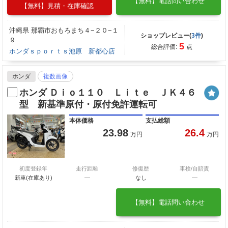
【無料】電話問い合わせ
【無料】見積・在庫確認
沖縄県 那覇市おもろまち４−２０−１
ショップレビュー(
3件
)
９
5
総合評価:
点
ホンダｓｐｏｒｔｓ池原 新都心店
ホンダ
複数画像
ホンダ Ｄｉｏ１１０ Ｌｉｔｅ ＪＫ４６
型 新基準原付・原付免許運転可
本体価格
支払総額
23.98
26.4
万円
万円
初度登録年
走行距離
修復歴
車検/自賠責
新車(在庫あり)
―
なし
―
【無料】電話問い合わせ