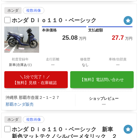
ホンダ
複数画像
ホンダ Ｄｉｏ１１０・ベーシック
本体価格
支払総額
25.08
27.7
万円
万円
初度登録年
走行距離
修復歴
車検/自賠責
新車(在庫あり)
―
なし
―
1分で完了！
【無料】電話問い合わせ
【無料】見積・在庫確認
沖縄県 那覇市壺屋２−１−２７
ショップレビュー
那覇ホンダ販売
―
ホンダ
複数画像
ホンダ Ｄｉｏ１１０・ベーシック 新車
新色マットテクノシルバーメタリック ２