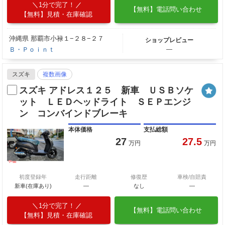
1分で完了！
【無料】電話問い合わせ
【無料】見積・在庫確認
沖縄県 那覇市小禄１−２８−２７
ショップレビュー
Ｂ・Ｐｏｉｎｔ
―
スズキ
複数画像
スズキ アドレス１２５ 新車 ＵＳＢソケ
ット ＬＥＤヘッドライト ＳＥＰエンジ
ン コンバインドブレーキ
本体価格
支払総額
27
27.5
万円
万円
初度登録年
走行距離
修復歴
車検/自賠責
新車(在庫あり)
―
なし
―
1分で完了！
【無料】電話問い合わせ
【無料】見積・在庫確認