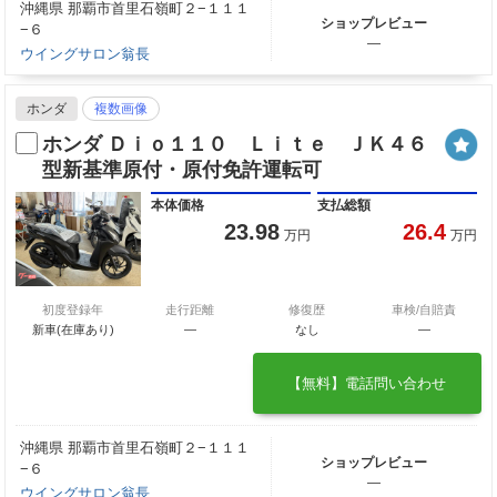
沖縄県 那覇市首里石嶺町２−１１１
ショップレビュー
−６
―
ウイングサロン翁長
ホンダ
複数画像
ホンダ Ｄｉｏ１１０ Ｌｉｔｅ ＪＫ４６
型新基準原付・原付免許運転可
本体価格
支払総額
23.98
26.4
万円
万円
初度登録年
走行距離
修復歴
車検/自賠責
新車(在庫あり)
―
なし
―
【無料】電話問い合わせ
沖縄県 那覇市首里石嶺町２−１１１
ショップレビュー
−６
―
ウイングサロン翁長