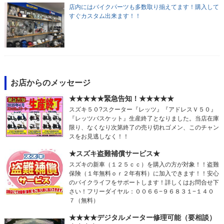
店内にはバイクパーツも多数取り揃えてます！購入して
すぐカスタム出来ます！！
お店からのメッセージ
★★★★★緊急告知！★★★★★
スズキ５０?スクーター『レッツ』『アドレスＶ５０』
『レッツバスケット』生産終了となりました。当店在庫
限り、なくなり次第終了の売り切れゴメン、このチャン
スをお見逃しなく！！
★スズキ盗難補償サービス★
スズキの新車（１２５ｃｃ）を購入の方が対象！！盗難
保険（１年無料ｏｒ２年有料）に加入できます！！安心
のバイクライフをサポートします！詳しくはお問合せ下
さい！フリーダイヤル：００６６−９６８３１−１４０
７（無料）
★★★★デジタルメーター修理可能（要相談）