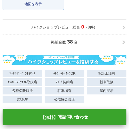
地図を表示
0
バイクショップレビュー総合
（0件）
38
掲載台数
台
ﾂｰﾘﾝｸﾞｲﾍﾞﾝﾄ有り
ｸﾚｼﾞｯﾄ･ﾛｰﾝOK
認証工場有
ﾔﾏﾊﾓｰﾀｰｻｲｸﾙ取扱店
ｽｽﾞｷ契約店
新車取扱
各種保険取扱
駐車場有
屋内展示
買取OK
公取協会員店
電話問い合わせ
【無料】