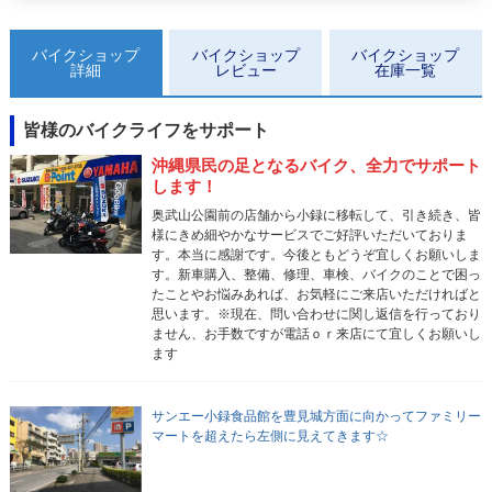
バイクショップ
バイクショップ
バイクショップ
詳細
レビュー
在庫一覧
皆様のバイクライフをサポート
沖縄県民の足となるバイク、全力でサポート
します！
奥武山公園前の店舗から小録に移転して、引き続き、皆
様にきめ細やかなサービスでご好評いただいておりま
す。本当に感謝です。今後ともどうぞ宜しくお願いしま
す。新車購入、整備、修理、車検、バイクのことで困っ
たことやお悩みあれば、お気軽にご来店いただければと
思います。※現在、問い合わせに関し返信を行っており
ません、お手数ですが電話ｏｒ来店にて宜しくお願いし
ます
サンエー小録食品館を豊見城方面に向かってファミリー
マートを超えたら左側に見えてきます☆