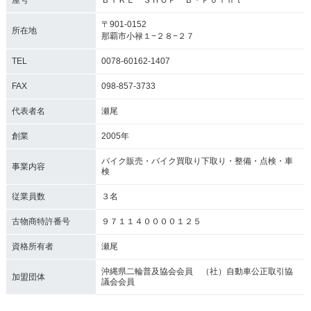
屋号
ＢＩＫＥ ＳＨＯＰ Ｂ・Ｐｏｉｎｔ
〒901-0152
所在地
那覇市小禄１−２８−２７
TEL
0078-60162-1407
FAX
098-857-3733
代表者名
瀬尾
創業
2005年
バイク販売・バイク買取り下取り・整備・点検・車
事業内容
検
従業員数
３名
古物商特許番号
９７１１４００００１２５
資格所有者
瀬尾
沖縄県二輪普及協会会員 （社）自動車公正取引協
加盟団体
議会会員