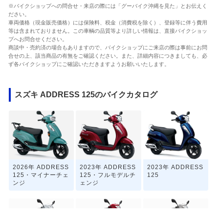
※バイクショップへの問合せ・来店の際には「グーバイク沖縄を見た」とお伝えく
ださい。
車両価格（現金販売価格）には保険料、税金（消費税を除く）、登録等に伴う費用
等は含まれておりません。この車輌の品質等より詳しい情報は、直接バイクショッ
プへお問合せください。
商談中・売約済の場合もありますので、バイクショップにご来店の際は事前にお問
合せの上、該当商品の有無をご確認ください。また、詳細内容につきましても、必
ず各バイクショップにご確認いただきますようお願いいたします。
スズキ ADDRESS 125のバイクカタログ
2026年 ADDRESS
2023年 ADDRESS
2023年 ADDRESS
125・マイナーチェ
125・フルモデルチ
125
ンジ
ェンジ