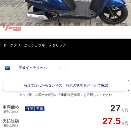
ダークグリーニッシュブルーメタリック
画像ギャラリーへ
写真ではわからないキズ・汚れの状態をメールで確認
タップ後、お問合せ種別の「車両状態確認」を選択してください
27
車両価格
保証
整備
万円
(税込10%)
27.5
支払総額
万円
(税込10%)