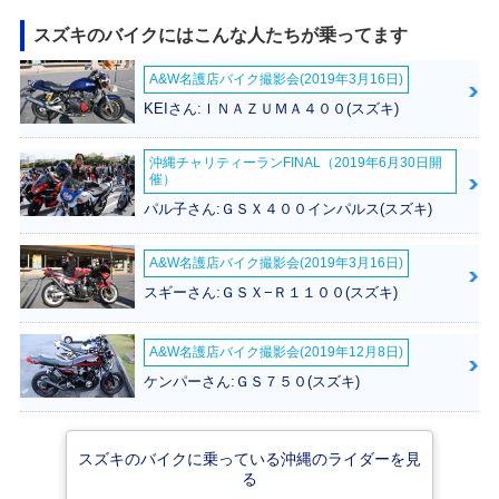
スズキのバイクにはこんな人たちが乗ってます
A&W名護店バイク撮影会(2019年3月16日)
2020年 ADDRESS
2020年 ADDRESS
2019年 ADDRESS
125フラットシート
125・カラーチェン
125フラットシート
KEIさん:ＩＮＡＺＵＭＡ４００(スズキ)
仕様・カラーチェン
ジ
仕様・カラーチェン
ジ
ジ
沖縄チャリティーランFINAL（2019年6月30日開
催）
パル子さん:ＧＳＸ４００インパルス(スズキ)
A&W名護店バイク撮影会(2019年3月16日)
スギーさん:ＧＳＸ−Ｒ１１００(スズキ)
2019年 ADDRESS
2018年 ADDRESS
2018年 ADDRESS
125・カラーチェン
125フラットシート
125・新登場
ジ
仕様・追加
A&W名護店バイク撮影会(2019年12月8日)
ケンパーさん:ＧＳ７５０(スズキ)
スズキのバイクに乗っている沖縄のライダーを見
る