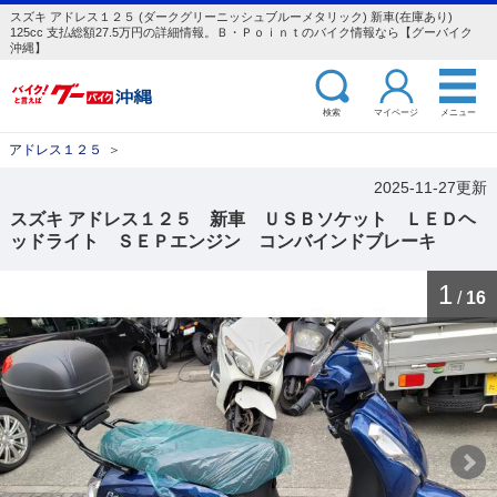
スズキ アドレス１２５ (ダークグリーニッシュブルーメタリック) 新車(在庫あり)
125cc 支払総額27.5万円の詳細情報。Ｂ・Ｐｏｉｎｔのバイク情報なら【グーバイク
沖縄】
検索
マイページ
メニュー
アドレス１２５
＞
2025-11-27更新
スズキ アドレス１２５ 新車 ＵＳＢソケット ＬＥＤヘ
ッドライト ＳＥＰエンジン コンバインドブレーキ
1
/
16