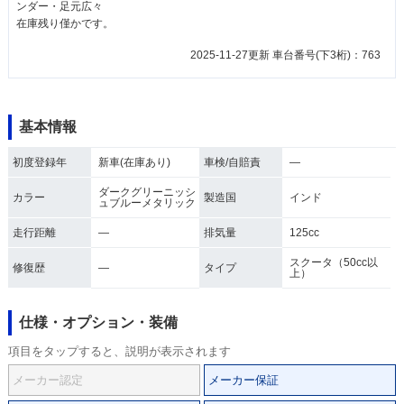
ンダー・足元広々
在庫残り僅かです。
2025-11-27更新 車台番号(下3桁)：763
基本情報
初度登録年
新車(在庫あり)
車検/自賠責
―
ダークグリーニッシ
カラー
製造国
インド
ュブルーメタリック
走行距離
―
排気量
125cc
スクータ（50cc以
修復歴
―
タイプ
上）
仕様・オプション・装備
項目をタップすると、説明が表示されます
メーカー認定
メーカー保証