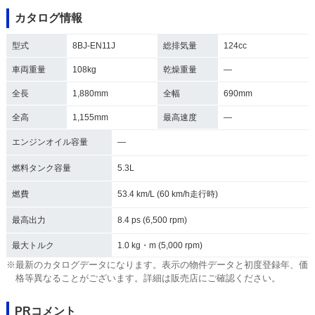
カタログ情報
型式
8BJ-EN11J
総排気量
124cc
車両重量
108kg
乾燥重量
―
全長
1,880mm
全幅
690mm
全高
1,155mm
最高速度
―
エンジンオイル容量
―
燃料タンク容量
5.3L
燃費
53.4 km/L (60 km/h走行時)
最高出力
8.4 ps (6,500 rpm)
最大トルク
1.0 kg・m (5,000 rpm)
※最新のカタログデータになります。表示の物件データと初度登録年、価
格等異なることがございます。詳細は販売店にご確認ください。
PRコメント