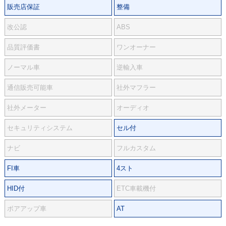
販売店保証
整備
改公認
ABS
品質評価書
ワンオーナー
ノーマル車
逆輸入車
通信販売可能車
社外マフラー
社外メーター
オーディオ
セキュリティシステム
セル付
ナビ
フルカスタム
FI車
4スト
HID付
ETC車載機付
ボアアップ車
AT