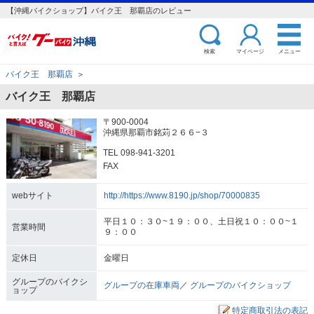
【沖縄バイクショップ】バイク王 那覇店のレビュー
検索
マイページ
メニュー
バイク王 那覇店
＞
バイク王 那覇店
〒900-0004
沖縄県那覇市銘苅２６６−３
TEL 098-941-3201
FAX
webサイト
http://https://www.8190.jp/shop/70000835
平日１０：３０~１９：００、土日祝１０：００~１
営業時間
９：００
定休日
金曜日
グループのバイクシ
グループの在庫車両
／
グループのバイクショップ
ョップ
特定商取引法の表記