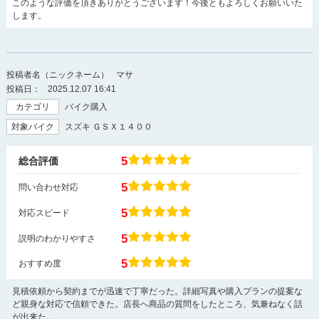
このような評価を頂きありがとうございます！今後ともよろしくお願いいた
します。
投稿者名（ニックネーム）
マサ
投稿日：
2025.12.07 16:41
カテゴリ
バイク購入
対象バイク
スズキ ＧＳＸ１４００
5
総合評価
5
問い合わせ対応
5
対応スピード
5
説明のわかりやすさ
5
おすすめ度
見積依頼から契約までが迅速で丁寧だった。詳細写真や購入プランの提案な
ど親身な対応で信頼できた。店長へ商品の質問をしたところ、気兼ねなく話
が出来た。