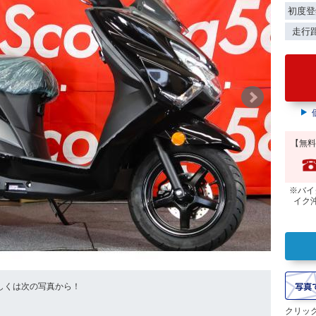
初度登
走行
【無料
※バイ
イク
しくは次の写真から！
沖縄限定
クリッ