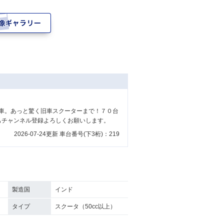
車。あっと驚く旧車スクーターまで！７０台
もチャンネル登録よろしくお願いします。
2026-07-24更新 車台番号(下3桁)：219
製造国
インド
タイプ
スクータ（50cc以上）