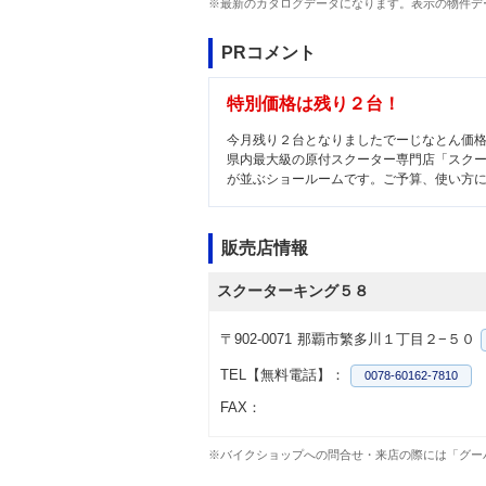
※最新のカタログデータになります。表示の物件デ
PRコメント
特別価格は残り２台！
今月残り２台となりましたでーじなとん価
県内最大級の原付スクーター専門店「スク
が並ぶショールームです。ご予算、使い方に
販売店情報
スクーターキング５８
〒902-0071
那覇市繁多川１丁目２−５０
TEL【無料電話】：
0078-60162-7810
FAX：
※バイクショップへの問合せ・来店の際には「グー