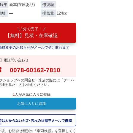
新車(在庫あり)
―
録年
修復歴
―
124cc
距離
排気量
1分で完了！
【無料】見積・在庫確認
価格変更のお知らせがメールで受け取れます
】電話問い合わせ
0078-60162-7810
クショップへの問合せ・来店の際には「グーバ
沖縄を見た」とお伝えください。
1
人がお気に入りに登録
お気に入りに追加
ＡＢＣコース＋スクキンなら盗難補償２年コースもサービス！
ク後、お問合せ種別の「車両状態」を選択してく