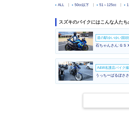
ALL
50cc以下
51～125cc
1
スズキのバイクにはこんな人たち
道の駅ゆいゆい国頭撮
石ちゃんさん:ＧＳＸ
A&W名護店バイク撮影
うっちーばるぼささ