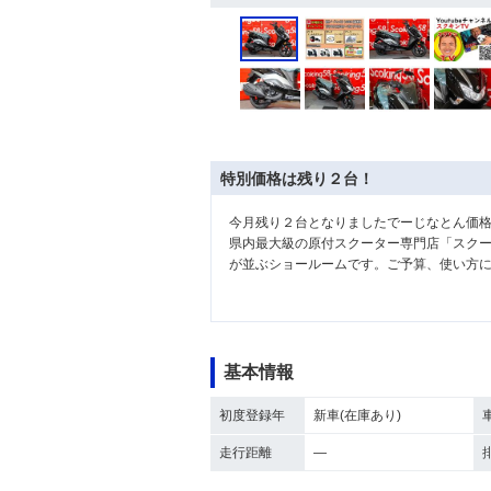
特別価格は残り２台！
今月残り２台となりましたでーじなとん価
県内最大級の原付スクーター専門店「スク
が並ぶショールームです。ご予算、使い方に
基本情報
初度登録年
新車(在庫あり)
走行距離
―