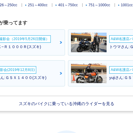
26～250cc
251～400cc
401～750cc
751～1000cc
1001c
が乗ってます
影会（2019年5月26日開催）
A&W名護店バ
−Ｒ１０００Ｒ(スズキ)
トウマさん:
会(2019年12月8日)
A&W名護店バ
ん:ＧＳＸ１４００(スズキ)
yujiさん:Ｇ
スズキのバイクに乗っている沖縄のライダーを見る