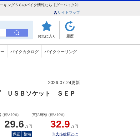
クーターキング５８のバイク情報なら【グーバイク沖
サイトマップ
お気に入り
履歴
ュー
バイクカタログ
バイクツーリング
2026-07-24更新
プ ＵＳＢソケット ＳＥＰ
格
支払総額
(税込10%)
(税込10%)
29.6
32.9
万円
万円
保証
整備
※支払総額とは