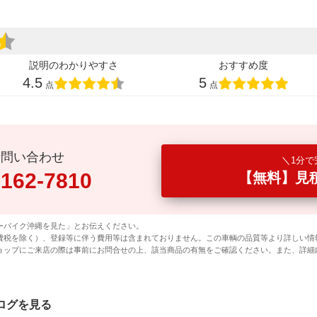
説明のわかりやすさ
おすすめ度
4.5
5
点
点
話問い合わせ
1分で
0162-7810
【無料】見
ーバイク沖縄を見た」とお伝えください。
費税を除く）、登録等に伴う費用等は含まれておりません。この車輌の品質等より詳しい情
ョップにご来店の際は事前にお問合せの上、該当商品の有無をご確認ください。また、詳細
タログを見る