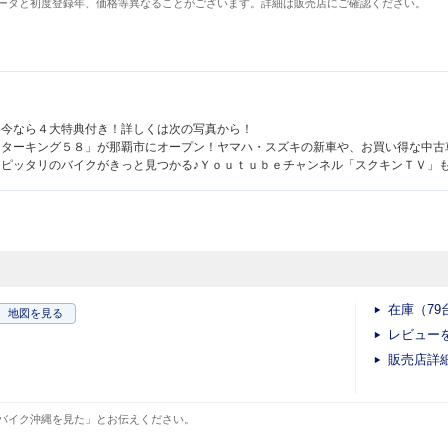
ータと初度登録年、価格等異なることがございます。詳細は販売店にご確認ください。
格今なら４大特典付き！詳しくは次の写真から！
ーターキング５８」が那覇市にオープン！ヤマハ・スズキの新車や、お買い得な中古
ピッタリのバイクがきっと見つかる♪Ｙｏｕｔｕｂｅチャンネル「スクキンＴＶ」
在庫（79
地図
を見る
レビュー
販売店詳
バイク沖縄を見た」とお伝えください。