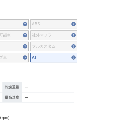
ABS
可能車
社外マフラー
フルカスタム
プ車
AT
乾燥重量
―
最高速度
―
0 rpm)