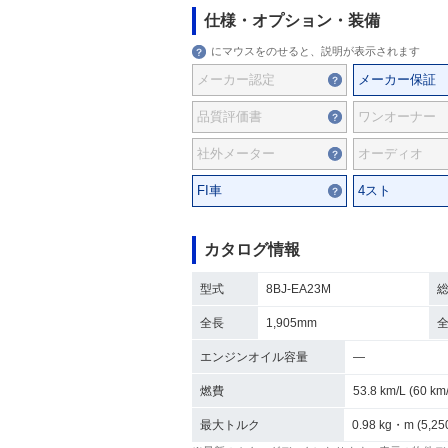
仕様・オプション・装備
にマウスをのせると、説明が表示されます
メーカー認定
メーカー保証
品質評価書
ワンオーナー
社外メーター
オーディオ
FI車
4スト
カタログ情報
型式
8BJ-EA23M
全長
1,905mm
エンジンオイル容量
―
燃費
53.8 km/L (60 
最大トルク
0.98 kg・m (5,25