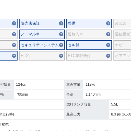
販売店保証
整備
改公認
ノーマル車
逆輸入車
通信販売
セキュリティシステム
セル付
ナビ
HID付
ETC車載機付
ボアアッ
総排気量
124cc
車両重量
112kg
全幅
700mm
全高
1,140mm
燃料タンク容量
5.5L
km/h走行時)
最高出力
8.3 ps (6,50
0 rpm)