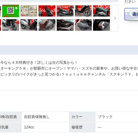
ださい
格今なら４大特典付き！詳しくは次の写真から！
ーターキング５８」が那覇市にオープン！ヤマハ・スズキの新車や、お買い得な中古
ピッタリのバイクがきっと見つかる♪Ｙｏｕｔｕｂｅチャンネル「スクキンＴＶ」
車検/自賠責
自賠責保険無し
カラー
ブラック
排気量
124cc
修復歴
―