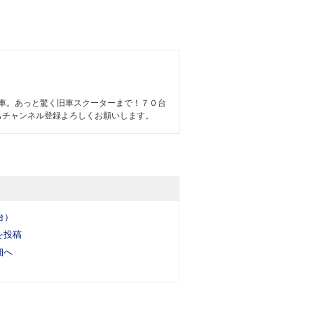
車。あっと驚く旧車スクーターまで！７０台
もチャンネル登録よろしくお願いします。
台）
を投稿
細へ