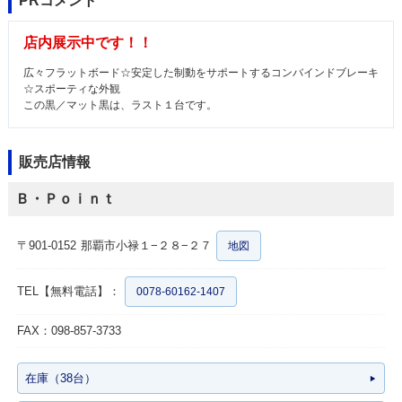
PRコメント
店内展示中です！！
広々フラットボード☆安定した制動をサポートするコンバインドブレーキ
☆スポーティな外観
この黒／マット黒は、ラスト１台です。
販売店情報
Ｂ・Ｐｏｉｎｔ
〒901-0152
那覇市小禄１−２８−２７
地図
TEL【無料電話】：
0078-60162-1407
FAX：098-857-3733
在庫（38台）