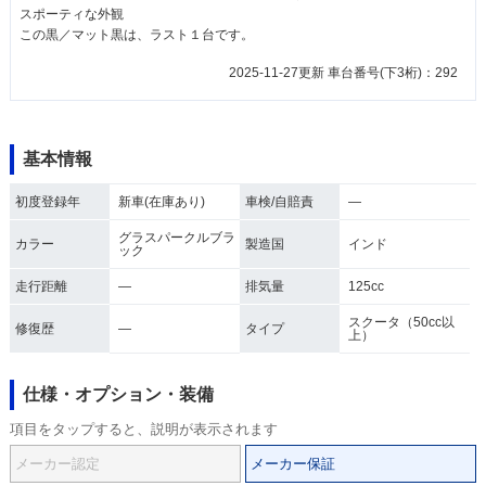
スポーティな外観
この黒／マット黒は、ラスト１台です。
2025-11-27更新 車台番号(下3桁)：292
基本情報
初度登録年
新車(在庫あり)
車検/自賠責
―
グラスパークルブラ
カラー
製造国
インド
ック
走行距離
―
排気量
125cc
スクータ（50cc以
修復歴
―
タイプ
上）
仕様・オプション・装備
項目をタップすると、説明が表示されます
メーカー認定
メーカー保証