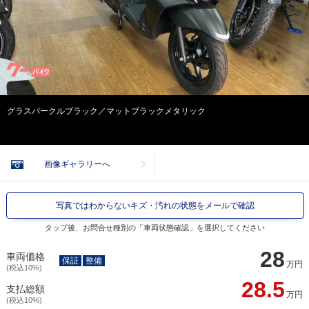
グラスパークルブラック／マットブラックメタリック
画像ギャラリーへ
写真ではわからないキズ・汚れの状態をメールで確認
タップ後、お問合せ種別の「車両状態確認」を選択してください
28
車両価格
保証
整備
万円
(税込10%)
28.5
支払総額
万円
(税込10%)