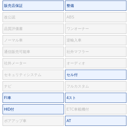
販売店保証
整備
改公認
ABS
品質評価書
ワンオーナー
ノーマル車
逆輸入車
通信販売可能車
社外マフラー
社外メーター
オーディオ
セキュリティシステム
セル付
ナビ
フルカスタム
FI車
4スト
HID付
ETC車載機付
ボアアップ車
AT