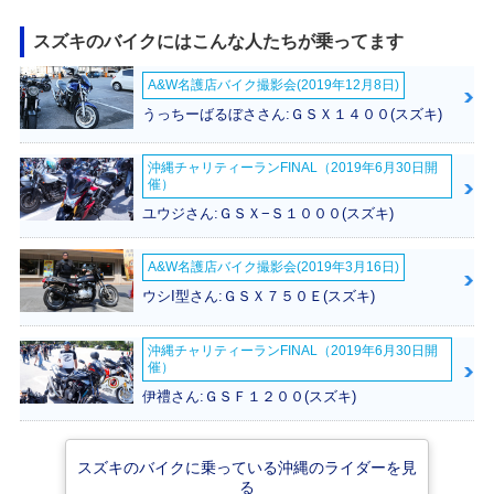
スズキのバイクにはこんな人たちが乗ってます
A&W名護店バイク撮影会(2019年12月8日)
2000年 AVENIS 1
1999年 AVENIS 1
25
25・新登場
うっちーばるぼささん:ＧＳＸ１４００(スズキ)
沖縄チャリティーランFINAL（2019年6月30日開
催）
ユウジさん:ＧＳＸ−Ｓ１０００(スズキ)
A&W名護店バイク撮影会(2019年3月16日)
ウシI型さん:ＧＳＸ７５０Ｅ(スズキ)
沖縄チャリティーランFINAL（2019年6月30日開
催）
伊禮さん:ＧＳＦ１２００(スズキ)
スズキのバイクに乗っている沖縄のライダーを見
る