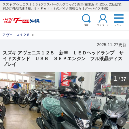
スズキ アヴェニス１２５ (グラスパークルブラック) 新車(在庫あり) 125cc 支払総額
28.5万円の詳細情報。Ｂ・Ｐｏｉｎｔのバイク情報なら【グーバイク沖縄】
検索
マイページ
メニュー
アヴェニス１２５
＞
2025-11-27更新
スズキ アヴェニス１２５ 新車 ＬＥＤヘッドランプ サ
イドスタンド ＵＳＢ ＳＥＰエンジン フル液晶ディス
プレイ
1
/
37