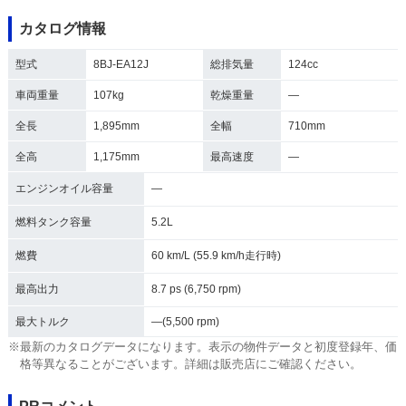
カタログ情報
型式
8BJ-EA12J
総排気量
124cc
車両重量
107kg
乾燥重量
―
全長
1,895mm
全幅
710mm
全高
1,175mm
最高速度
―
エンジンオイル容量
―
燃料タンク容量
5.2L
燃費
60 km/L (55.9 km/h走行時)
最高出力
8.7 ps (6,750 rpm)
最大トルク
―(5,500 rpm)
※最新のカタログデータになります。表示の物件データと初度登録年、価
格等異なることがございます。詳細は販売店にご確認ください。