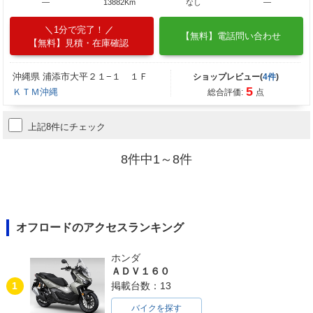
―
13882Km
なし
―
1分で完了！
【無料】電話問い合わせ
【無料】見積・在庫確認
沖縄県 浦添市大平２１−１ １Ｆ
ショップレビュー(
4件
)
5
ＫＴＭ沖縄
総合評価:
点
上記8件にチェック
8件中1～8件
オフロードのアクセスランキング
ホンダ
ＡＤＶ１６０
1
掲載台数：13
バイクを探す