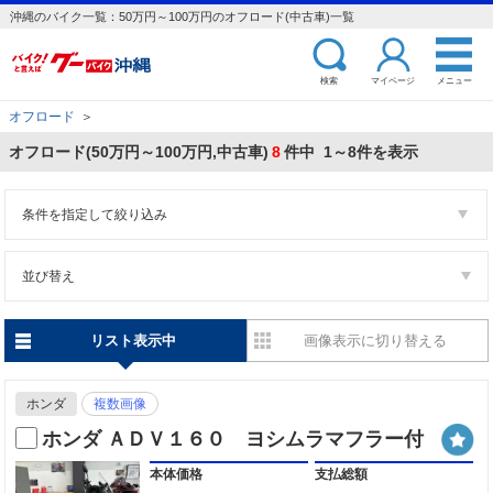
沖縄のバイク一覧：50万円～100万円のオフロード(中古車)一覧
検索
マイページ
メニュー
オフロード
＞
オフロード(50万円～100万円,中古車)
8
件中 1～8件を表示
条件を指定して絞り込み
並び替え
リスト表示中
画像表示に切り替える
ホンダ
複数画像
ホンダ ＡＤＶ１６０ ヨシムラマフラー付
本体価格
支払総額