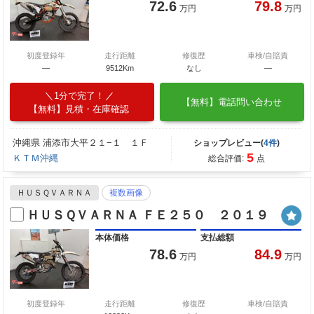
72.6
79.8
万円
万円
初度登録年
走行距離
修復歴
車検/自賠責
―
9512Km
なし
―
1分で完了！
【無料】電話問い合わせ
【無料】見積・在庫確認
沖縄県 浦添市大平２１−１ １Ｆ
ショップレビュー(
4件
)
5
ＫＴＭ沖縄
総合評価:
点
ＨＵＳＱＶＡＲＮＡ
複数画像
ＨＵＳＱＶＡＲＮＡ ＦＥ２５０ ２０１９
本体価格
支払総額
78.6
84.9
万円
万円
初度登録年
走行距離
修復歴
車検/自賠責