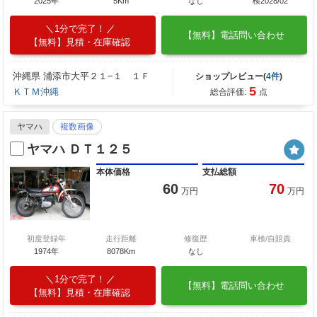
2025年
5Km
なし
検2028/02
1分で完了！
【無料】電話問い合わせ
【無料】見積・在庫確認
沖縄県 浦添市大平２１−１ １Ｆ
ショップレビュー(
4件
)
5
ＫＴＭ沖縄
総合評価:
点
ヤマハ
複数画像
ヤマハ ＤＴ１２５
本体価格
支払総額
60
70
万円
万円
初度登録年
走行距離
修復歴
車検/自賠責
1974年
8078Km
なし
1分で完了！
【無料】電話問い合わせ
【無料】見積・在庫確認