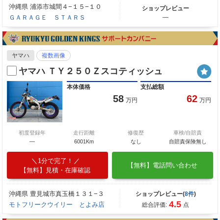
沖縄県 浦添市城間４−１５−１０
ショップレビュー
ＧＡＲＡＧＥ ＳＴＡＲＳ
―
ヤマハ
複数画像
ヤマハ ＴＹ２５０Ｚスコティッシュ
本体価格
支払総額
58
62
万円
万円
初度登録年
走行距離
修復歴
車検/自賠責
―
6001Km
なし
自賠責保険無し
1分で完了！
【無料】電話問い合わせ
【無料】見積・在庫確認
沖縄県 豊見城市真玉橋１３１−３
ショップレビュー(
8件
)
4.5
モトフリークウイリー とよみ店
総合評価:
点