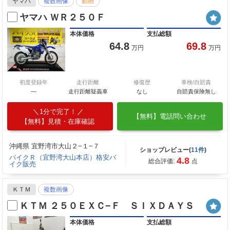
ヤマハ
複数画像
動画
ヤマハ ＷＲ２５０Ｆ
本体価格
支払総額
64.8
69.8
万円
万円
初度登録年
走行距離
修復歴
車検/自賠責
―
走行距離疑義車
なし
自賠責保険無し
1分で完了！
【無料】電話問い合わせ
【無料】見積・在庫確認
沖縄県 宜野湾市大山２−１−７
ショップレビュー(
11件
)
バイクＲ（宜野湾大山本店）格安バ
4.8
総合評価:
点
イク販売
ＫＴＭ
複数画像
ＫＴＭ ２５０ＥＸＣ−Ｆ ＳＩＸＤＡＹＳ
本体価格
支払総額