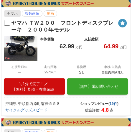
ヤマハ
複数画像
動画
ヤマハ ＴＷ２００ フロントディスクブレ
ーキ ２０００年モデル
本体価格
支払総額
62.99
64.99
万円
万円
初度登録年
走行距離
修復歴
車検/自賠責
―
2576Km
なし
自賠責保険無し
1分で完了！
【無料】電話問い合わせ
【無料】見積・在庫確認
沖縄県 中頭郡西原町翁長５５８
ショップレビュー(
19件
)
4.8
サイクルグッズスピード
総合評価:
点