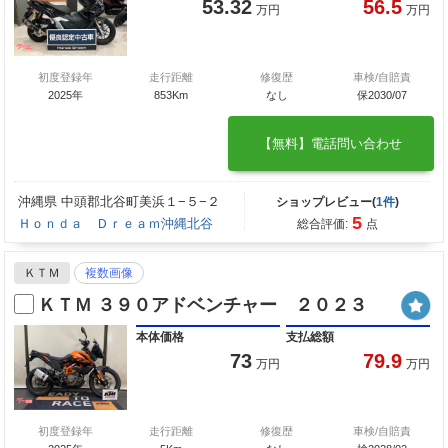
53.32
56.5
万円
万円
初度登録年
走行距離
修復歴
車検/自賠責
2025年
853Km
なし
保2030/07
【無料】電話問い合わせ
沖縄県 中頭郡北谷町美浜１−５−２
ショップレビュー(
1件
)
5
Ｈｏｎｄａ Ｄｒｅａｍ沖縄北谷
総合評価:
点
ＫＴＭ
複数画像
ＫＴＭ ３９０アドベンチャー ２０２３
本体価格
支払総額
73
79.9
万円
万円
初度登録年
走行距離
修復歴
車検/自賠責