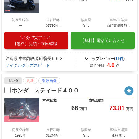
初度登録年
走行距離
修復歴
車検/自賠責
—
37790Km
なし
自賠責保険無し
1分で完了！
【無料】電話問い合わせ
【無料】見積・在庫確認
沖縄県 中頭郡西原町翁長５５８
ショップレビュー(
19件
)
4.8
サイクルグッズスピード
総合評価:
点
ホンダ
更新
複数画像
ホンダ スティード４００
本体価格
支払総額
66
73.81
万円
万円
初度登録年
走行距離
修復歴
車検/自賠責
1995年
31244Km
なし
車検無し