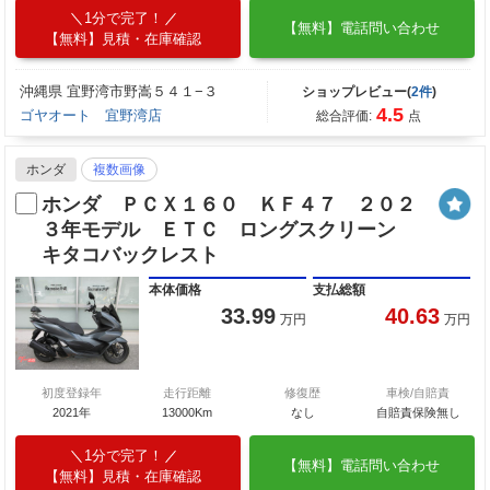
1分で完了！
【無料】電話問い合わせ
【無料】見積・在庫確認
沖縄県 宜野湾市野嵩５４１−３
ショップレビュー(
2件
)
4.5
ゴヤオート 宜野湾店
総合評価:
点
ホンダ
複数画像
ホンダ ＰＣＸ１６０ ＫＦ４７ ２０２
３年モデル ＥＴＣ ロングスクリーン
キタコバックレスト
本体価格
支払総額
33.99
40.63
万円
万円
初度登録年
走行距離
修復歴
車検/自賠責
2021年
13000Km
なし
自賠責保険無し
1分で完了！
【無料】電話問い合わせ
【無料】見積・在庫確認