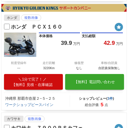
ホンダ
複数画像
ホンダ ＰＣＸ１６０
本体価格
支払総額
39.9
42.9
万円
万円
初度登録年
走行距離
修復歴
車検/自賠責
—
3220Km
なし
自賠責保険無し
1分で完了！
【無料】電話問い合わせ
【無料】見積・在庫確認
沖縄県 那覇市壺屋２−５−２５
ショップレビュー(
3件
)
5
ワークショップピースパイン
総合評価:
点
カワサキ
複数画像