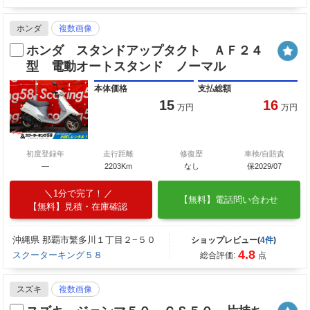
ホンダ
複数画像
ホンダ スタンドアップタクト ＡＦ２４
型 電動オートスタンド ノーマル
本体価格
支払総額
15
16
万円
万円
初度登録年
走行距離
修復歴
車検/自賠責
—
2203Km
なし
保2029/07
1分で完了！
【無料】電話問い合わせ
【無料】見積・在庫確認
沖縄県 那覇市繁多川１丁目２−５０
ショップレビュー(
4件
)
4.8
スクーターキング５８
総合評価:
点
スズキ
複数画像