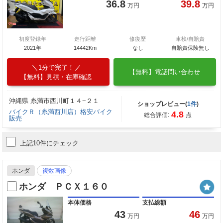
36.8
39.8
万円
万円
初度登録年
走行距離
修復歴
車検/自賠責
2021年
14442Km
なし
自賠責保険無し
1分で完了！
【無料】電話問い合わせ
【無料】見積・在庫確認
沖縄県 糸満市西川町１４−２１
ショップレビュー(
1件
)
バイクＲ（糸満西川店）格安バイク
4.8
総合評価:
点
販売
上記10件にチェック
ホンダ
複数画像
ホンダ ＰＣＸ１６０
本体価格
支払総額
43
46
万円
万円