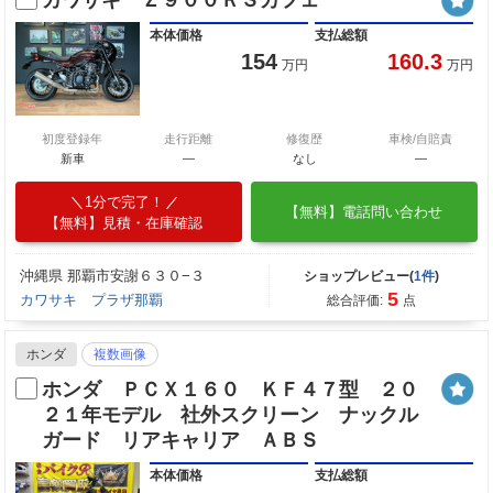
カワサキ Ｚ９００ＲＳカフェ
本体価格
支払総額
154
160.3
万円
万円
初度登録年
走行距離
修復歴
車検/自賠責
新車
—
なし
―
1分で完了！
【無料】電話問い合わせ
【無料】見積・在庫確認
沖縄県 那覇市安謝６３０−３
ショップレビュー(
1件
)
5
カワサキ プラザ那覇
総合評価:
点
ホンダ
複数画像
ホンダ ＰＣＸ１６０ ＫＦ４７型 ２０
２１年モデル 社外スクリーン ナックル
ガード リアキャリア ＡＢＳ
本体価格
支払総額