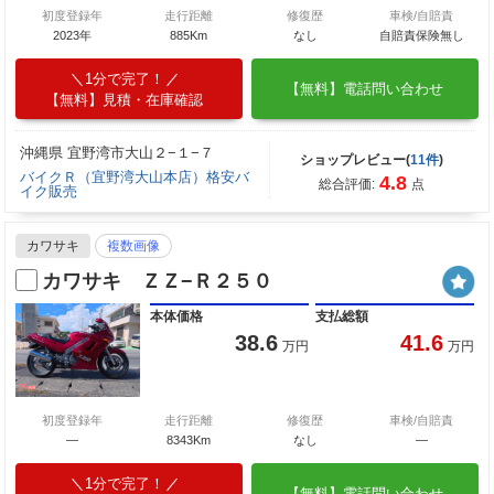
初度登録年
走行距離
修復歴
車検/自賠責
2023年
885Km
なし
自賠責保険無し
1分で完了！
【無料】電話問い合わせ
【無料】見積・在庫確認
沖縄県 宜野湾市大山２−１−７
ショップレビュー(
11件
)
バイクＲ（宜野湾大山本店）格安バ
4.8
総合評価:
点
イク販売
カワサキ
複数画像
カワサキ ＺＺ−Ｒ２５０
本体価格
支払総額
38.6
41.6
万円
万円
初度登録年
走行距離
修復歴
車検/自賠責
—
8343Km
なし
―
1分で完了！
【無料】電話問い合わせ