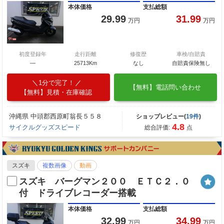
本体価格
支払総額
29.99
31.99
万円
万円
初度登録年
走行距離
修復歴
車検/自賠責
—
25713Km
なし
自賠責保険無し
1分で完了！
【無料】電話問い合わせ
【無料】見積・在庫確認
沖縄県 中頭郡西原町翁長５５８
ショップレビュー(
19件
)
4.8
サイクルグッズスピード
総合評価:
点
スズキ
複数画像
動画
スズキ バーグマン２００ ＥＴＣ２．０
付 ドライブレコーダー搭載
本体価格
支払総額
32.99
34.99
万円
万円