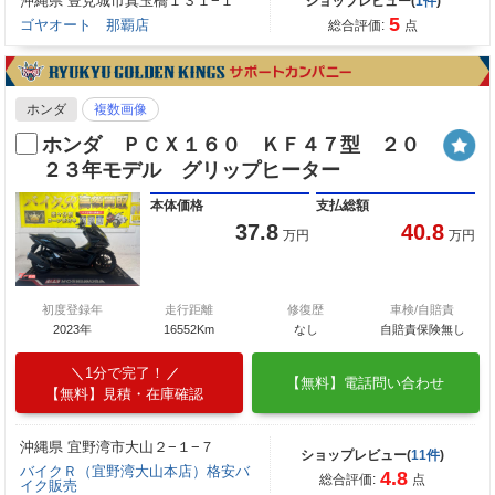
沖縄県 豊見城市真玉橋１３１−１
ショップレビュー(
1件
)
5
ゴヤオート 那覇店
総合評価:
点
ホンダ
複数画像
ホンダ ＰＣＸ１６０ ＫＦ４７型 ２０
２３年モデル グリップヒーター
本体価格
支払総額
37.8
40.8
万円
万円
初度登録年
走行距離
修復歴
車検/自賠責
2023年
16552Km
なし
自賠責保険無し
1分で完了！
【無料】電話問い合わせ
【無料】見積・在庫確認
沖縄県 宜野湾市大山２−１−７
ショップレビュー(
11件
)
バイクＲ（宜野湾大山本店）格安バ
4.8
総合評価:
点
イク販売