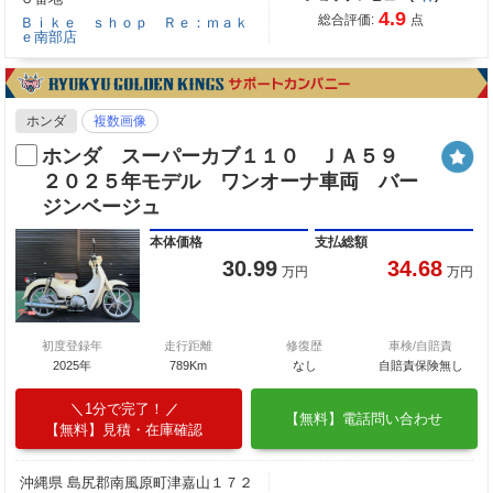
4.9
総合評価:
点
Ｂｉｋｅ ｓｈｏｐ Ｒｅ：ｍａｋ
ｅ南部店
ホンダ
複数画像
ホンダ スーパーカブ１１０ ＪＡ５９
２０２５年モデル ワンオーナ車両 バー
ジンベージュ
本体価格
支払総額
30.99
34.68
万円
万円
初度登録年
走行距離
修復歴
車検/自賠責
2025年
789Km
なし
自賠責保険無し
1分で完了！
【無料】電話問い合わせ
【無料】見積・在庫確認
沖縄県 島尻郡南風原町津嘉山１７２