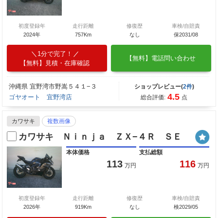
初度登録年
走行距離
修復歴
車検/自賠責
2024年
757Km
なし
保2031/08
1分で完了！
【無料】電話問い合わせ
【無料】見積・在庫確認
沖縄県 宜野湾市野嵩５４１−３
ショップレビュー(
2件
)
4.5
ゴヤオート 宜野湾店
総合評価:
点
カワサキ
複数画像
カワサキ Ｎｉｎｊａ ＺＸ−４Ｒ ＳＥ
本体価格
支払総額
113
116
万円
万円
初度登録年
走行距離
修復歴
車検/自賠責
2026年
919Km
なし
検2029/05