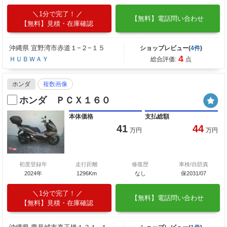
1分で完了！
【無料】電話問い合わせ
【無料】見積・在庫確認
沖縄県 宜野湾市赤道１−２−１５
ショップレビュー(
4件
)
4
ＨＵＢＷＡＹ
総合評価:
点
ホンダ
複数画像
ホンダ ＰＣＸ１６０
本体価格
支払総額
41
44
万円
万円
初度登録年
走行距離
修復歴
車検/自賠責
2024年
1296Km
なし
保2031/07
1分で完了！
【無料】電話問い合わせ
【無料】見積・在庫確認