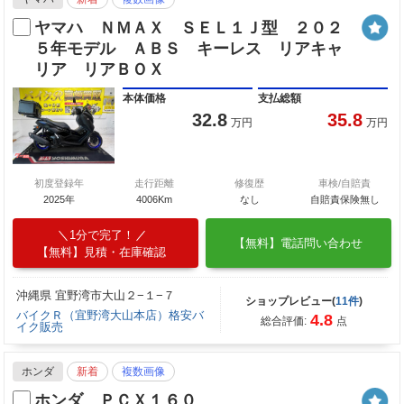
ヤマハ ＮＭＡＸ ＳＥＬ１Ｊ型 ２０２
５年モデル ＡＢＳ キーレス リアキャ
リア リアＢＯＸ
本体価格
支払総額
32.8
35.8
万円
万円
初度登録年
走行距離
修復歴
車検/自賠責
2025年
4006Km
なし
自賠責保険無し
1分で完了！
【無料】電話問い合わせ
【無料】見積・在庫確認
沖縄県 宜野湾市大山２−１−７
ショップレビュー(
11件
)
バイクＲ（宜野湾大山本店）格安バ
4.8
総合評価:
点
イク販売
ホンダ
新着
複数画像
ホンダ ＰＣＸ１６０