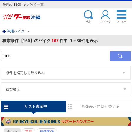
沖縄の【160】のバイク一覧
検索
マイページ
メニュー
沖縄バイク
＞
検索条件【160】のバイク
167
件中 1～30件を表示
条件を指定して絞り込み
並び替え
リスト表示中
画像表示に切り替える
ヤマハ
新着
複数画像