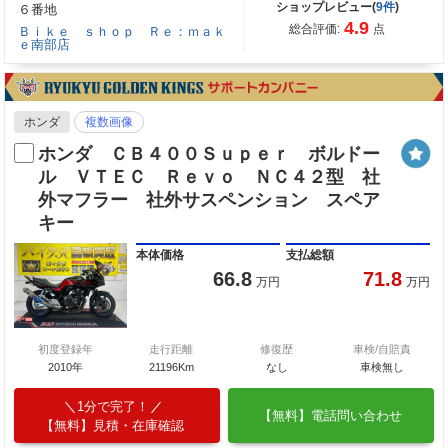
ショップレビュー(
9件
)
６番地
4.9
総合評価:
点
Ｂｉｋｅ ｓｈｏｐ Ｒｅ：ｍａｋ
ｅ南部店
ホンダ
複数画像
ホンダ ＣＢ４００Ｓｕｐｅｒ ボルドー
ル ＶＴＥＣ Ｒｅｖｏ ＮＣ４２型 社
外マフラー 社外サスペンション スペア
キー
本体価格
支払総額
66.8
71.8
万円
万円
初度登録年
走行距離
修復歴
車検/自賠責
2010年
21196Km
なし
車検無し
1分で完了！
【無料】電話問い合わせ
【無料】見積・在庫確認