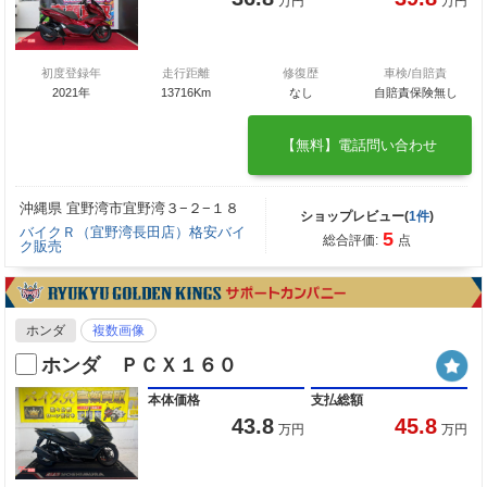
万円
万円
初度登録年
走行距離
修復歴
車検/自賠責
2021年
13716Km
なし
自賠責保険無し
【無料】電話問い合わせ
沖縄県 宜野湾市宜野湾３−２−１８
ショップレビュー(
1件
)
バイクＲ（宜野湾長田店）格安バイ
5
総合評価:
点
ク販売
ホンダ
複数画像
ホンダ ＰＣＸ１６０
本体価格
支払総額
43.8
45.8
万円
万円