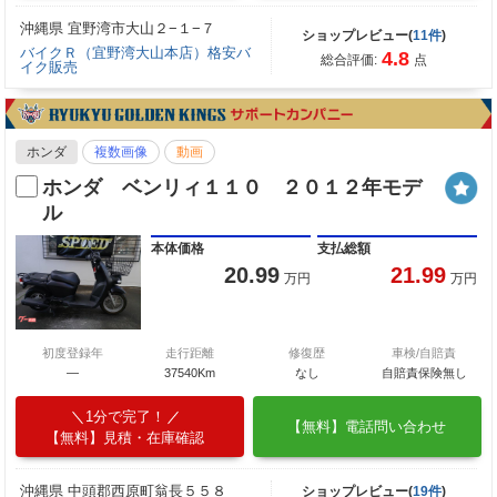
沖縄県 宜野湾市大山２−１−７
ショップレビュー(
11件
)
バイクＲ（宜野湾大山本店）格安バ
4.8
総合評価:
点
イク販売
ホンダ
複数画像
動画
ホンダ ベンリィ１１０ ２０１２年モデ
ル
本体価格
支払総額
20.99
21.99
万円
万円
初度登録年
走行距離
修復歴
車検/自賠責
—
37540Km
なし
自賠責保険無し
1分で完了！
【無料】電話問い合わせ
【無料】見積・在庫確認
沖縄県 中頭郡西原町翁長５５８
ショップレビュー(
19件
)