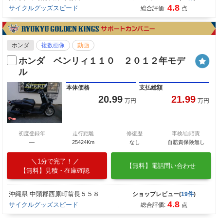
4.8
サイクルグッズスピード
総合評価:
点
ホンダ
複数画像
動画
ホンダ ベンリィ１１０ ２０１２年モデ
ル
本体価格
支払総額
20.99
21.99
万円
万円
初度登録年
走行距離
修復歴
車検/自賠責
—
25424Km
なし
自賠責保険無し
1分で完了！
【無料】電話問い合わせ
【無料】見積・在庫確認
沖縄県 中頭郡西原町翁長５５８
ショップレビュー(
19件
)
4.8
サイクルグッズスピード
総合評価:
点