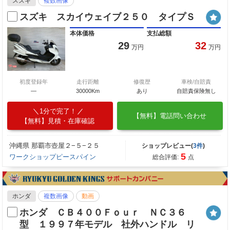
スズキ
複数画像
スズキ スカイウェイブ２５０ タイプＳ
本体価格
支払総額
29
32
万円
万円
初度登録年
走行距離
修復歴
車検/自賠責
—
30000Km
あり
自賠責保険無し
1分で完了！
【無料】電話問い合わせ
【無料】見積・在庫確認
沖縄県 那覇市壺屋２−５−２５
ショップレビュー(
3件
)
5
ワークショップピースパイン
総合評価:
点
ホンダ
複数画像
動画
ホンダ ＣＢ４００Ｆｏｕｒ ＮＣ３６
型 １９９７年モデル 社外ハンドル リ