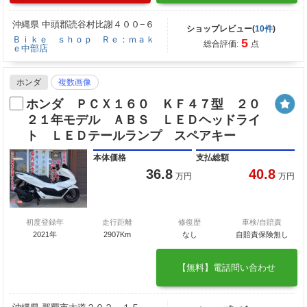
沖縄県 中頭郡読谷村比謝４００−６
ショップレビュー(
10件
)
Ｂｉｋｅ ｓｈｏｐ Ｒｅ：ｍａｋ
5
総合評価:
点
ｅ中部店
ホンダ
複数画像
ホンダ ＰＣＸ１６０ ＫＦ４７型 ２０
２１年モデル ＡＢＳ ＬＥＤヘッドライ
ト ＬＥＤテールランプ スペアキー
本体価格
支払総額
36.8
40.8
万円
万円
初度登録年
走行距離
修復歴
車検/自賠責
2021年
2907Km
なし
自賠責保険無し
【無料】電話問い合わせ