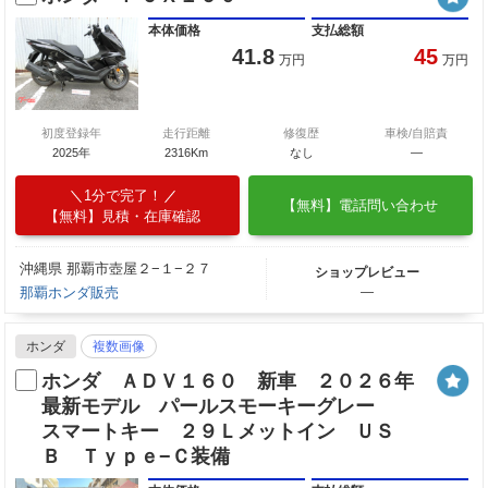
本体価格
支払総額
41.8
45
万円
万円
初度登録年
走行距離
修復歴
車検/自賠責
2025年
2316Km
なし
―
1分で完了！
【無料】電話問い合わせ
【無料】見積・在庫確認
沖縄県 那覇市壺屋２−１−２７
ショップレビュー
那覇ホンダ販売
―
ホンダ
複数画像
ホンダ ＡＤＶ１６０ 新車 ２０２６年
最新モデル パールスモーキーグレー
スマートキー ２９Ｌメットイン ＵＳ
Ｂ Ｔｙｐｅ−Ｃ装備