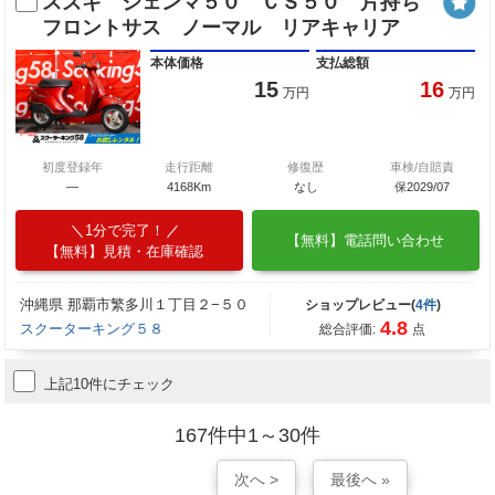
スズキ ジェンマ５０ ＣＳ５０ 片持ち
フロントサス ノーマル リアキャリア
本体価格
支払総額
15
16
万円
万円
初度登録年
走行距離
修復歴
車検/自賠責
—
4168Km
なし
保2029/07
1分で完了！
【無料】電話問い合わせ
【無料】見積・在庫確認
沖縄県 那覇市繁多川１丁目２−５０
ショップレビュー(
4件
)
4.8
スクーターキング５８
総合評価:
点
上記10件にチェック
167件中1～30件
次へ >
最後へ »