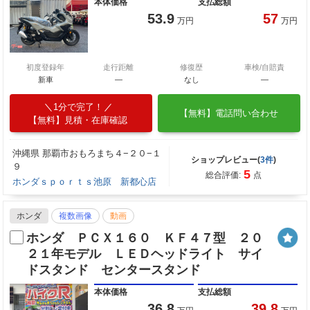
本体価格
支払総額
53.9
57
万円
万円
初度登録年
走行距離
修復歴
車検/自賠責
新車
—
なし
―
1分で完了！
【無料】電話問い合わせ
【無料】見積・在庫確認
沖縄県 那覇市おもろまち４−２０−１
ショップレビュー(
3件
)
９
5
総合評価:
点
ホンダｓｐｏｒｔｓ池原 新都心店
ホンダ
複数画像
動画
ホンダ ＰＣＸ１６０ ＫＦ４７型 ２０
２１年モデル ＬＥＤヘッドライト サイ
ドスタンド センタースタンド
本体価格
支払総額
36.8
39.8