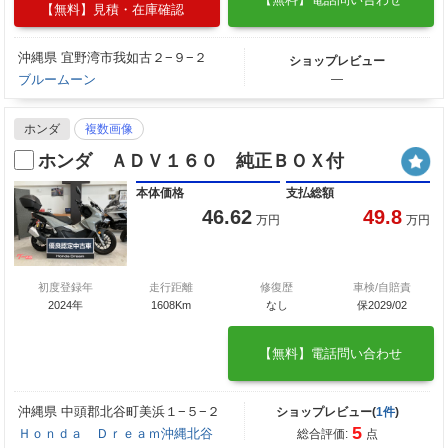
【無料】見積・在庫確認
沖縄県 宜野湾市我如古２−９−２
ショップレビュー
ブルームーン
―
ホンダ
複数画像
ホンダ ＡＤＶ１６０ 純正ＢＯＸ付
本体価格
支払総額
46.62
49.8
万円
万円
初度登録年
走行距離
修復歴
車検/自賠責
2024年
1608Km
なし
保2029/02
【無料】電話問い合わせ
沖縄県 中頭郡北谷町美浜１−５−２
ショップレビュー(
1件
)
5
Ｈｏｎｄａ Ｄｒｅａｍ沖縄北谷
総合評価:
点