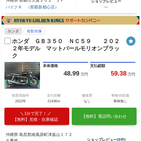
沖縄県 那覇市大道２０２ １Ｆ
ショップレビュー
バイクＲ （那覇新都心店）
―
ホンダ
複数画像
ホンダ ＧＢ３５０ ＮＣ５９ ２０２
２年モデル マットパールモリオンブラッ
ク
本体価格
支払総額
48.99
59.38
万円
万円
初度登録年
走行距離
修復歴
車検/自賠責
2022年
2143Km
なし
車検無し
1分で完了！
【無料】電話問い合わせ
【無料】見積・在庫確認
沖縄県 島尻郡南風原町津嘉山１７２
ショップレビュー(
9件
)
６番地