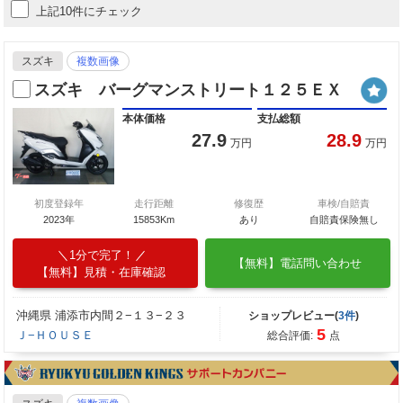
上記10件にチェック
スズキ
複数画像
スズキ バーグマンストリート１２５ＥＸ
本体価格
支払総額
27.9
28.9
万円
万円
初度登録年
走行距離
修復歴
車検/自賠責
2023年
15853Km
あり
自賠責保険無し
1分で完了！
【無料】電話問い合わせ
【無料】見積・在庫確認
沖縄県 浦添市内間２−１３−２３
ショップレビュー(
3件
)
5
Ｊ−ＨＯＵＳＥ
総合評価:
点