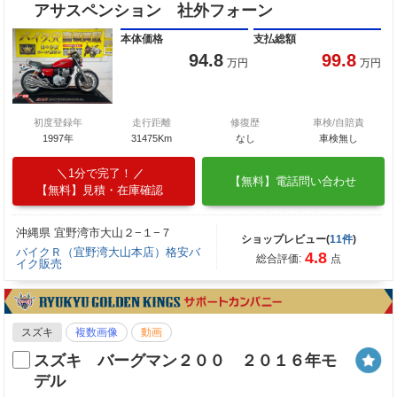
アサスペンション 社外フォーン
本体価格
支払総額
94.8
99.8
万円
万円
初度登録年
走行距離
修復歴
車検/自賠責
1997年
31475Km
なし
車検無し
1分で完了！
【無料】電話問い合わせ
【無料】見積・在庫確認
沖縄県 宜野湾市大山２−１−７
ショップレビュー(
11件
)
バイクＲ（宜野湾大山本店）格安バ
4.8
総合評価:
点
イク販売
スズキ
複数画像
動画
スズキ バーグマン２００ ２０１６年モ
デル