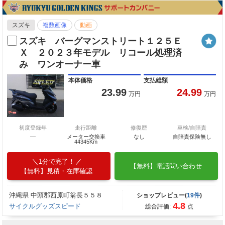
スズキ
複数画像
動画
スズキ バーグマンストリート１２５Ｅ
Ｘ ２０２３年モデル リコール処理済
み ワンオーナー車
本体価格
支払総額
23.99
24.99
万円
万円
初度登録年
走行距離
修復歴
車検/自賠責
—
メーター交換車
なし
自賠責保険無し
44345Km
1分で完了！
【無料】電話問い合わせ
【無料】見積・在庫確認
沖縄県 中頭郡西原町翁長５５８
ショップレビュー(
19件
)
4.8
サイクルグッズスピード
総合評価:
点