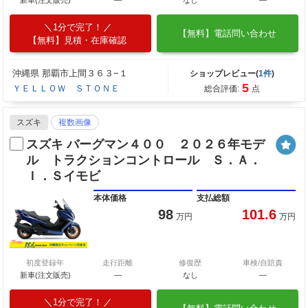
新車(注文販売)
―
なし
―
1分で完了！
【無料】電話問い合わせ
【無料】見積・在庫確認
沖縄県 那覇市上間３６３−１
ショップレビュー(
1件
)
5
ＹＥＬＬＯＷ ＳＴＯＮＥ
総合評価:
点
スズキ
複数画像
スズキ バーグマン４００ ２０２６年モデ
ル トラクションコントロール Ｓ．Ａ．
Ｉ．Ｓイモビ
本体価格
支払総額
98
101.6
万円
万円
初度登録年
走行距離
修復歴
車検/自賠責
新車(注文販売)
―
なし
―
1分で完了！