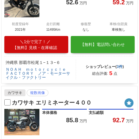
52.6
59.2
万円
万円
初度登録年
走行距離
修復歴
車検/自賠責
2021年
11495Km
なし
車検無し
1分で完了！
【無料】電話問い合わせ
【無料】見積・在庫確認
沖縄県 那覇市松尾１−１３−６
ショップレビュー(
3件
)
ＮＯＡＨ ｍｏｔｏｒｃｙｃｌｅ
5
ＦＡＣＴＯＲＹ ノア・モーターサ
総合評価:
点
イクル・ファクトリー
カワサキ
複数画像
カワサキ エリミネーター４００
本体価格
支払総額
85.8
92.7
万円
万円