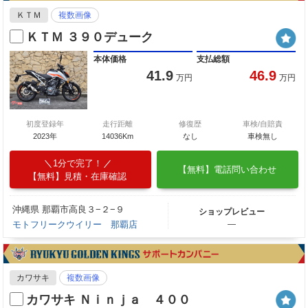
ＫＴＭ
複数画像
ＫＴＭ ３９０デューク
本体価格
支払総額
41.9
46.9
万円
万円
初度登録年
走行距離
修復歴
車検/自賠責
2023年
14036Km
なし
車検無し
1分で完了！
【無料】電話問い合わせ
【無料】見積・在庫確認
沖縄県 那覇市高良３−２−９
ショップレビュー
モトフリークウイリー 那覇店
―
カワサキ
複数画像
カワサキ Ｎｉｎｊａ ４００