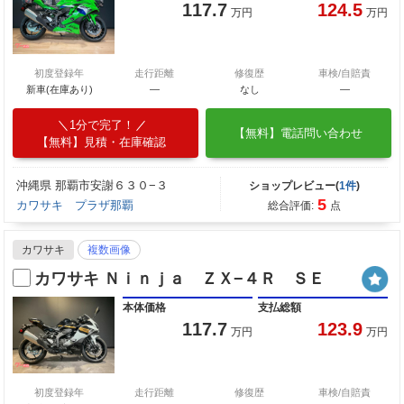
117.7
124.5
万円
万円
初度登録年
走行距離
修復歴
車検/自賠責
新車(在庫あり)
―
なし
―
1分で完了！
【無料】電話問い合わせ
【無料】見積・在庫確認
沖縄県 那覇市安謝６３０−３
ショップレビュー(
1件
)
5
カワサキ プラザ那覇
総合評価:
点
カワサキ
複数画像
カワサキ Ｎｉｎｊａ ＺＸ−４Ｒ ＳＥ
本体価格
支払総額
117.7
123.9
万円
万円
初度登録年
走行距離
修復歴
車検/自賠責