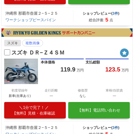
沖縄県 那覇市壺屋２−５−２５
ショップレビュー(
3件
)
5
ワークショップピースパイン
総合評価:
点
スズキ
複数画像
スズキ ＤＲ−Ｚ４ＳＭ
本体価格
支払総額
119.9
123.5
万円
万円
初度登録年
走行距離
修復歴
車検/自賠責
新車(在庫あり)
―
なし
―
1分で完了！
【無料】電話問い合わせ
【無料】見積・在庫確認
沖縄県 那覇市壺屋２−５−２５
ショップレビュー(
3件
)
5