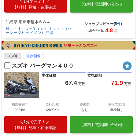
1分で完了！
【無料】電話問い合わせ
【無料】見積・在庫確認
沖縄県 那覇市鏡水６８４−１
ショップレビュー(
5件
)
Ｈａｒｌｅｙ−Ｄａｖｉｄｓｏｎ（ハ
4.8
総合評価:
点
ーレーダビッドソン）沖縄
スズキ
複数画像
スズキ バーグマン４００
本体価格
支払総額
67.4
71.9
万円
万円
初度登録年
走行距離
修復歴
車検/自賠責
2024年
12000Km
なし
車検無し
1分で完了！
【無料】電話問い合わせ
【無料】見積・在庫確認