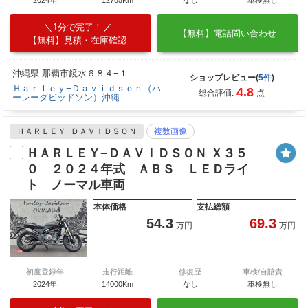
1分で完了！
【無料】電話問い合わせ
【無料】見積・在庫確認
沖縄県 那覇市鏡水６８４−１
ショップレビュー(
5件
)
Ｈａｒｌｅｙ−Ｄａｖｉｄｓｏｎ（ハ
4.8
総合評価:
点
ーレーダビッドソン）沖縄
ＨＡＲＬＥＹ−ＤＡＶＩＤＳＯＮ
複数画像
ＨＡＲＬＥＹ−ＤＡＶＩＤＳＯＮ Ｘ３５
０ ２０２４年式 ＡＢＳ ＬＥＤライ
ト ノーマル車両
本体価格
支払総額
54.3
69.3
万円
万円
初度登録年
走行距離
修復歴
車検/自賠責
2024年
14000Km
なし
車検無し