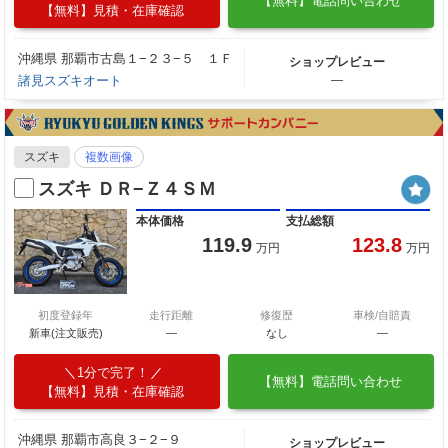
【無料】電話問い合わせ
【無料】見積・在庫確認
沖縄県 那覇市古島１−２３−５ １Ｆ
ショップレビュー
諸見スズキオート
―
スズキ
複数画像
スズキ ＤＲ−Ｚ４ＳＭ
本体価格
支払総額
119.9
123.8
万円
万円
初度登録年
走行距離
修復歴
車検/自賠責
新車(注文販売)
―
なし
―
1分で完了！
【無料】電話問い合わせ
【無料】見積・在庫確認
沖縄県 那覇市高良３−２−９
ショップレビュー