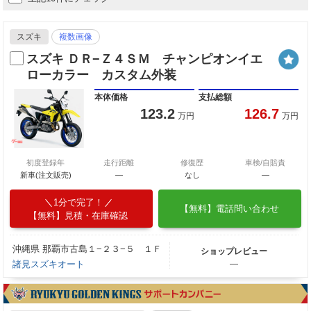
スズキ
複数画像
スズキ ＤＲ−Ｚ４ＳＭ チャンピオンイエ
ローカラー カスタム外装
本体価格
支払総額
123.2
126.7
万円
万円
初度登録年
走行距離
修復歴
車検/自賠責
新車(注文販売)
―
なし
―
1分で完了！
【無料】電話問い合わせ
【無料】見積・在庫確認
沖縄県 那覇市古島１−２３−５ １Ｆ
ショップレビュー
諸見スズキオート
―