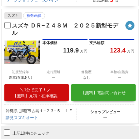
ワークショップピースパイン
総合評価:
点
スズキ
複数画像
スズキ ＤＲ−Ｚ４ＳＭ ２０２５新型モデ
ル
本体価格
支払総額
119.9
123.4
万円
万円
初度登録年
走行距離
修復歴
車検/自賠責
新車(在庫あり)
―
なし
―
1分で完了！
【無料】電話問い合わせ
【無料】見積・在庫確認
沖縄県 那覇市古島１−２３−５ １Ｆ
ショップレビュー
諸見スズキオート
―
上記10件にチェック