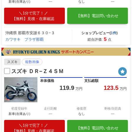
新車(在庫あり)
―
なし
―
1分で完了！
【無料】電話問い合わせ
【無料】見積・在庫確認
沖縄県 那覇市安謝６３０−３
ショップレビュー(
1件
)
5
カワサキ プラザ那覇
総合評価:
点
スズキ
複数画像
スズキ ＤＲ−Ｚ４ＳＭ
本体価格
支払総額
119.9
123.5
万円
万円
初度登録年
走行距離
修復歴
車検/自賠責
新車(在庫あり)
―
なし
―
1分で完了！
【無料】電話問い合わせ
【無料】見積・在庫確認