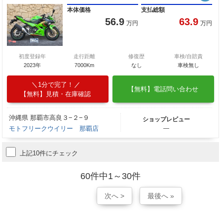
本体価格
支払総額
56.9
63.9
万円
万円
初度登録年
走行距離
修復歴
車検/自賠責
2023年
7000Km
なし
車検無し
1分で完了！
【無料】電話問い合わせ
【無料】見積・在庫確認
沖縄県 那覇市高良３−２−９
ショップレビュー
モトフリークウイリー 那覇店
―
上記10件にチェック
60件中1～30件
次へ >
最後へ »