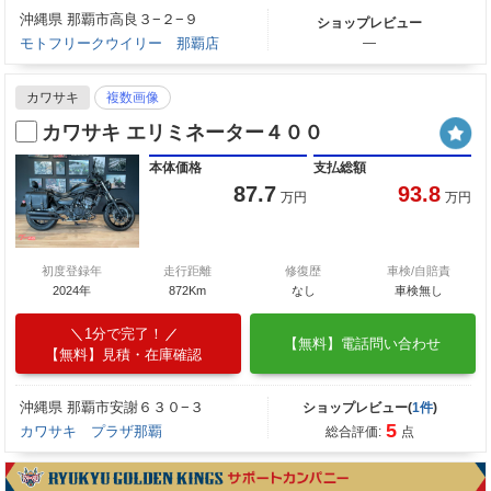
沖縄県 那覇市高良３−２−９
ショップレビュー
モトフリークウイリー 那覇店
―
カワサキ
複数画像
カワサキ エリミネーター４００
本体価格
支払総額
87.7
93.8
万円
万円
初度登録年
走行距離
修復歴
車検/自賠責
2024年
872Km
なし
車検無し
1分で完了！
【無料】電話問い合わせ
【無料】見積・在庫確認
沖縄県 那覇市安謝６３０−３
ショップレビュー(
1件
)
5
カワサキ プラザ那覇
総合評価:
点