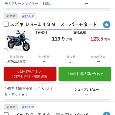
モトフリークウイリー 那覇店
―
スズキ
複数画像
スズキ ＤＲ−Ｚ４ＳＭ スーパーモタード
本体価格
支払総額
119.9
123.5
万円
万円
初度登録年
走行距離
修復歴
車検/自賠責
新車(注文販売)
―
なし
―
1分で完了！
【無料】電話問い合わせ
【無料】見積・在庫確認
沖縄県 那覇市小禄１−２８−２７
ショップレビュー
Ｂ・Ｐｏｉｎｔ
―
スズキ
複数画像