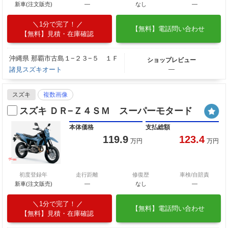
新車(注文販売)
―
なし
―
1分で完了！
【無料】電話問い合わせ
【無料】見積・在庫確認
沖縄県 那覇市古島１−２３−５ １Ｆ
ショップレビュー
諸見スズキオート
―
スズキ
複数画像
スズキ ＤＲ−Ｚ４ＳＭ スーパーモタード
本体価格
支払総額
119.9
123.4
万円
万円
初度登録年
走行距離
修復歴
車検/自賠責
新車(注文販売)
―
なし
―
1分で完了！
【無料】電話問い合わせ
【無料】見積・在庫確認