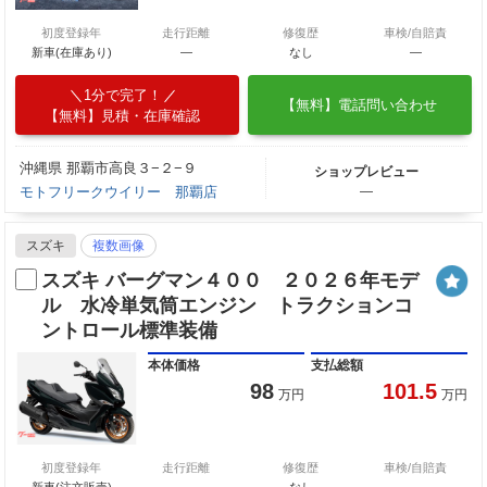
初度登録年
走行距離
修復歴
車検/自賠責
新車(在庫あり)
―
なし
―
1分で完了！
【無料】電話問い合わせ
【無料】見積・在庫確認
沖縄県 那覇市高良３−２−９
ショップレビュー
モトフリークウイリー 那覇店
―
スズキ
複数画像
スズキ バーグマン４００ ２０２６年モデ
ル 水冷単気筒エンジン トラクションコ
ントロール標準装備
本体価格
支払総額
98
101.5
万円
万円
初度登録年
走行距離
修復歴
車検/自賠責