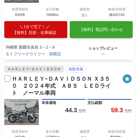
初度登録年
走行距離
修復歴
車検/自賠責
2025年
7000Km
なし
検2027/10
1分で完了！
【無料】電話問い合わせ
【無料】見積・在庫確認
沖縄県 那覇市高良３−２−９
ショップレビュー
モトフリークウイリー 那覇店
―
ＨＡＲＬＥＹ−ＤＡＶＩＤＳＯＮ
複数画像
ＨＡＲＬＥＹ−ＤＡＶＩＤＳＯＮ Ｘ３５
０ ２０２４年式 ＡＢＳ ＬＥＤライ
ト ノーマル車両
本体価格
支払総額
44.3
59.3
万円
万円
初度登録年
走行距離
修復歴
車検/自賠責
2024年
12785Km
なし
車検無し