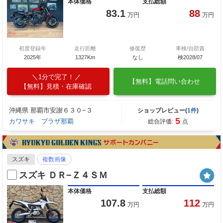
本体価格
支払総額
83.1
88
万円
万円
初度登録年
走行距離
修復歴
車検/自賠責
2025年
1327Km
なし
検2028/07
1分で完了！
【無料】電話問い合わせ
【無料】見積・在庫確認
沖縄県 那覇市安謝６３０−３
ショップレビュー(
1件
)
5
カワサキ プラザ那覇
総合評価:
点
スズキ
複数画像
スズキ ＤＲ−Ｚ４ＳＭ
本体価格
支払総額
107.8
112
万円
万円