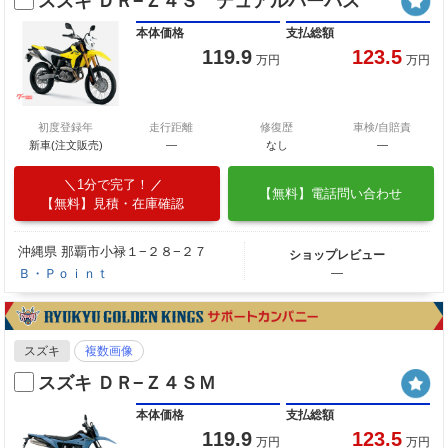
スズキ ＤＲ−Ｚ４Ｓ デュアルパーパス
本体価格
支払総額
119.9
123.5
万円
万円
初度登録年
走行距離
修復歴
車検/自賠責
新車(注文販売)
―
なし
―
1分で完了！
【無料】電話問い合わせ
【無料】見積・在庫確認
沖縄県 那覇市小禄１−２８−２７
ショップレビュー
Ｂ・Ｐｏｉｎｔ
―
スズキ
複数画像
スズキ ＤＲ−Ｚ４ＳＭ
本体価格
支払総額
119.9
123.5
万円
万円