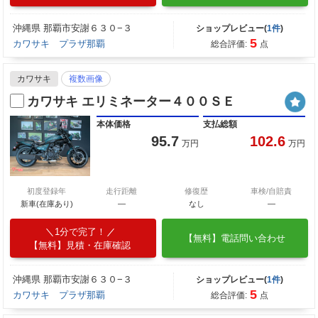
沖縄県 那覇市安謝６３０−３
ショップレビュー(
1件
)
5
カワサキ プラザ那覇
総合評価:
点
カワサキ
複数画像
カワサキ エリミネーター４００ＳＥ
本体価格
支払総額
95.7
102.6
万円
万円
初度登録年
走行距離
修復歴
車検/自賠責
新車(在庫あり)
―
なし
―
1分で完了！
【無料】電話問い合わせ
【無料】見積・在庫確認
沖縄県 那覇市安謝６３０−３
ショップレビュー(
1件
)
5
カワサキ プラザ那覇
総合評価:
点