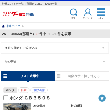
沖縄のバイク一覧：那覇市の251～400cc一覧
検索
マイページ
メニュー
沖縄バイク
＞
251～400cc(那覇市)
60
件中 1～30件を表示
条件を指定して絞り込み
並び替え
リスト表示中
画像表示に切り替える
ホンダ
新着
複数画像
ホンダ ＧＢ３５０Ｓ
本体価格
支払総額