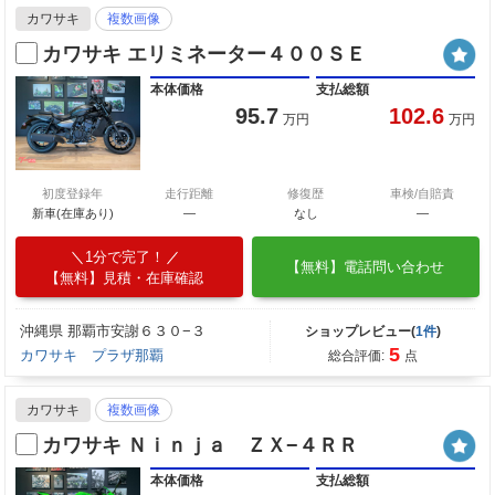
カワサキ
複数画像
カワサキ エリミネーター４００ＳＥ
本体価格
支払総額
95.7
102.6
万円
万円
初度登録年
走行距離
修復歴
車検/自賠責
新車(在庫あり)
―
なし
―
1分で完了！
【無料】電話問い合わせ
【無料】見積・在庫確認
沖縄県 那覇市安謝６３０−３
ショップレビュー(
1件
)
5
カワサキ プラザ那覇
総合評価:
点
カワサキ
複数画像
カワサキ Ｎｉｎｊａ ＺＸ−４ＲＲ
本体価格
支払総額