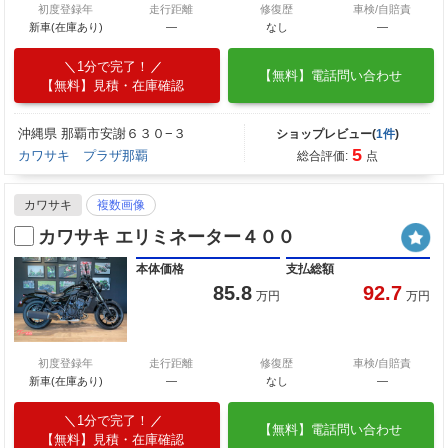
初度登録年
走行距離
修復歴
車検/自賠責
新車(在庫あり)
―
なし
―
1分で完了！
【無料】電話問い合わせ
【無料】見積・在庫確認
沖縄県 那覇市安謝６３０−３
ショップレビュー(
1件
)
5
カワサキ プラザ那覇
総合評価:
点
カワサキ
複数画像
カワサキ エリミネーター４００
本体価格
支払総額
85.8
92.7
万円
万円
初度登録年
走行距離
修復歴
車検/自賠責
新車(在庫あり)
―
なし
―
1分で完了！
【無料】電話問い合わせ
【無料】見積・在庫確認