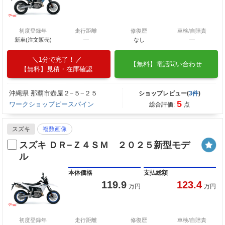
初度登録年
走行距離
修復歴
車検/自賠責
新車(注文販売)
―
なし
―
1分で完了！
【無料】電話問い合わせ
【無料】見積・在庫確認
沖縄県 那覇市壺屋２−５−２５
ショップレビュー(
3件
)
5
ワークショップピースパイン
総合評価:
点
スズキ
複数画像
スズキ ＤＲ−Ｚ４ＳＭ ２０２５新型モデ
ル
本体価格
支払総額
119.9
123.4
万円
万円
初度登録年
走行距離
修復歴
車検/自賠責