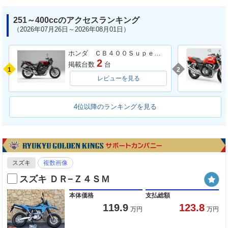
251～400ccのアクセスランキング
（2026年07月26日～2026年08月01日）
ホンダ ＣＢ４００Ｓｕｐｅｒ Ｆｏｕｒ ＶＴＥＣ ＳＰＥＣ３
2
掲載台数
台
1
2
レビューを見る
4位以降のランキングを見る
スズキ
複数画像
スズキ ＤＲ−Ｚ４ＳＭ
本体価格
支払総額
119.9
123.8
万円
万円