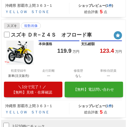
沖縄県 那覇市上間３６３−１
ショップレビュー(
1件
)
5
ＹＥＬＬＯＷ ＳＴＯＮＥ
総合評価:
点
スズキ
複数画像
スズキ ＤＲ−Ｚ４Ｓ オフロード車
本体価格
支払総額
119.9
123.4
万円
万円
初度登録年
走行距離
修復歴
車検/自賠責
新車(注文販売)
―
なし
―
1分で完了！
【無料】電話問い合わせ
【無料】見積・在庫確認
沖縄県 那覇市上間３６３−１
ショップレビュー(
1件
)
5
ＹＥＬＬＯＷ ＳＴＯＮＥ
総合評価:
点
上記10件にチェック