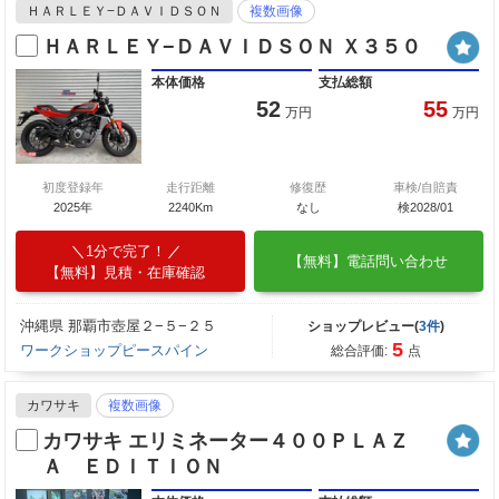
ＨＡＲＬＥＹ−ＤＡＶＩＤＳＯＮ
複数画像
ＨＡＲＬＥＹ−ＤＡＶＩＤＳＯＮ Ｘ３５０
本体価格
支払総額
52
55
万円
万円
初度登録年
走行距離
修復歴
車検/自賠責
2025年
2240Km
なし
検2028/01
1分で完了！
【無料】電話問い合わせ
【無料】見積・在庫確認
沖縄県 那覇市壺屋２−５−２５
ショップレビュー(
3件
)
5
ワークショップピースパイン
総合評価:
点
カワサキ
複数画像
カワサキ エリミネーター４００ＰＬＡＺ
Ａ ＥＤＩＴＩＯＮ