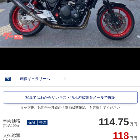
画像ギャラリーへ
写真ではわからないキズ・汚れの状態をメールで確認
タップ後、お問合せ種別の「車両状態確認」を選択してください
114.75
車両価格
保証
整備
万円
(税込10%)
118
支払総額
万円