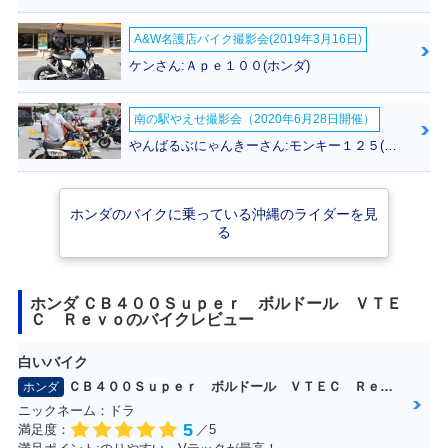
A&W名護店バイク撮影会(2019年3月16日)
ケンさん:Ａｐｅ１００(ホンダ)
2016年 CB400 SU
2016年 CB400 SU
2016年 CB400 SU
PER BOL D'OR AB
PER BOL D'OR AB
PER BOL D'OR・
S E Package・追
S・追加
追加
南の駅やえせ撮影会（2020年6月28日開催）
加
やんばるぶにゃんきーさん:モンキー１２５(ホンダ)
ホンダのバイクに乗っている沖縄のライダーを見
る
2015年 CB400 SU
2014年 CB400 SU
2014年 CB400 SU
PER BOL D'OR AB
PER BOL D'OR AB
PER BOL D'OR AB
ホンダ ＣＢ４００Ｓｕｐｅｒ ボルドール ＶＴＥ
S Special Editio
S E Package・新
S・マイナーチェン
Ｃ Ｒｅｖｏのバイクレビュー
n・特別・限定仕様
登場
ジ
白いバイク
ＣＢ４００Ｓｕｐｅｒ ボルドール ＶＴＥＣ Ｒｅｖｏ
ホンダ
ニックネーム：ドラ
5
満足度：
／5