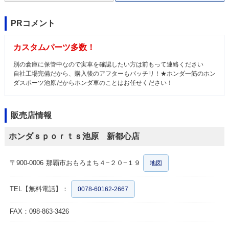
PRコメント
カスタムパーツ多数！
別の倉庫に保管中なので実車を確認したい方は前もって連絡ください
自社工場完備だから、購入後のアフターもバッチリ！★ホンダ一筋のホン
ダスポーツ池原だからホンダ車のことはお任せください！
販売店情報
ホンダｓｐｏｒｔｓ池原 新都心店
〒900-0006
那覇市おもろまち４−２０−１９
地図
TEL【無料電話】：
0078-60162-2667
FAX：098-863-3426