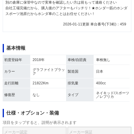
別の倉庫に保管中なので実車を確認したい方は前もって連絡ください
自社工場完備だから、購入後のアフターもバッチリ！★ホンダ一筋のホンダ
スポーツ池原だからホンダ車のことはお任せください！
2026-01-11更新 車台番号(下3桁)：459
基本情報
初度登録年
2018年
車検/自賠責
車検無し
グラファイトブラッ
カラー
製造国
日本
ク
走行距離
21822Km
排気量
400cc
ネイキッド/スポーツ
修復歴
なし
タイプ
／レプリカ
仕様・オプション・装備
項目をタップすると、説明が表示されます
メーカー認定
メーカー保証