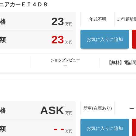
セニアカーＥＴ４Ｄ８
23
年式不明
走行距離
格
万円
23
額
お気に入りに追加
万円
ショップレビュー
【無料】電話
―
ASK
新車(在庫あり)
―
格
万円
- -
額
お気に入りに追加
万円