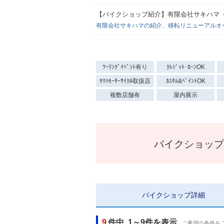
【バイクショップ紹介】有限会社サキハマ（2
有限会社サキハマの紹介、移転リニューアルオ
ﾂｰﾘﾝｸﾞｲﾍﾞﾝﾄ有り
ｸﾚｼﾞｯﾄ･ﾛｰﾝOK
ﾔﾏﾊﾓｰﾀｰｻｲｸﾙ取扱店
ｶｽﾀﾑ&ﾍﾞｲﾝﾄOK
複数店舗有
屋内展示
バイクショップ
バイクショップ
詳細
9
件中 1～9件を表示
ご希望の条件を