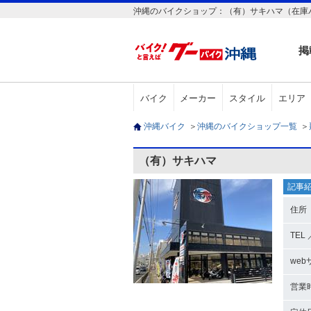
沖縄のバイクショップ：（有）サキハマ（在庫
掲
バイク
メーカー
スタイル
エリア
沖縄バイク
＞
沖縄のバイクショップ一覧
＞
（有）サキハマ
記事
住所
TEL 
web
営業