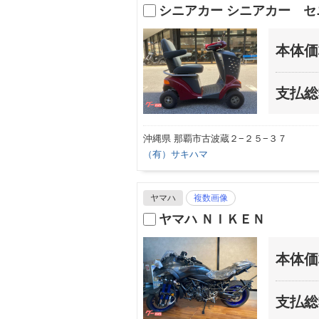
シニアカー シニアカー 
本体価
支払総
沖縄県 那覇市古波蔵２−２５−３７
（有）サキハマ
ヤマハ
複数画像
ヤマハ ＮＩＫＥＮ
本体価
支払総