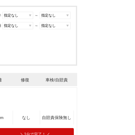
年
～
離
～
離
修復
車検/自賠責
Km
なし
自賠責保険無し
1分で完了！