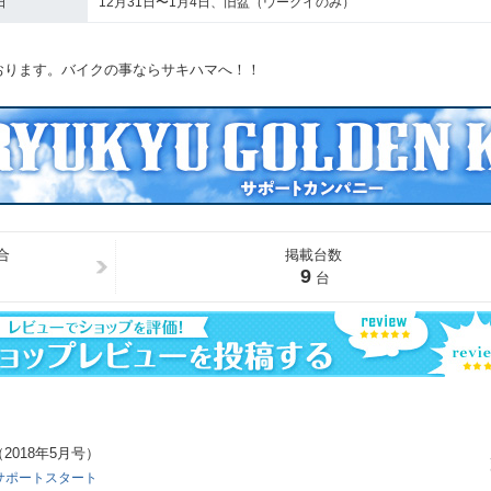
日
12月31日〜1月4日、旧盆（ウークイのみ）
おります。バイクの事ならサキハマへ！！
合
掲載台数
9
台
018年5月号）
ルサポートスタート