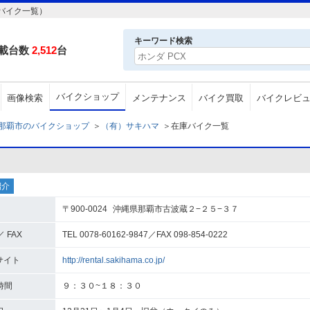
バイク一覧）
キーワード検索
載台数
2,512
台
バイクショップ
画像検索
メンテナンス
バイク買取
バイクレビ
那覇市のバイクショップ
＞
（有）サキハマ
＞
在庫バイク一覧
紹介
〒900-0024
沖縄県那覇市古波蔵２−２５−３７
／ FAX
TEL 0078-60162-9847
／
FAX 098-854-0222
サイト
http://rental.sakihama.co.jp/
時間
９：３０~１８：３０