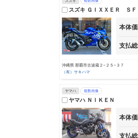
スズキ
複数画像
スズキ ＧＩＸＸＥＲ ＳＦ
本体価
支払総
沖縄県 那覇市古波蔵２−２５−３７
（有）サキハマ
ヤマハ
複数画像
ヤマハ ＮＩＫＥＮ
本体価
支払総