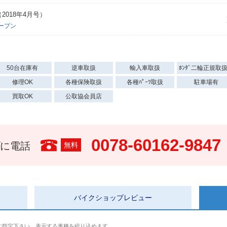
018年4月号）
ープン
50台在庫有
逆車取扱
輸入車取扱
ﾎﾝﾀﾞ二輪正規取
修理OK
各種保険取扱
各種ﾊﾟｰﾂ取扱
駐車場有
買取OK
公取協会員店
0078-60162-9847
に電話
無料
バイクショップ
レビュー
ご指定下さい。表示する車種を絞り込めます。