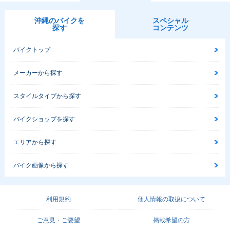
沖縄のバイクを
スペシャル
探す
コンテンツ
バイクトップ
メーカーから探す
スタイルタイプから探す
バイクショップを探す
エリアから探す
バイク画像から探す
利用規約
個人情報の取扱について
ご意見・ご要望
掲載希望の方