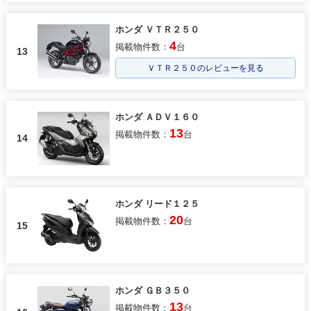
ホンダ ＶＴＲ２５０
4
掲載物件数：
台
13
ＶＴＲ２５０のレビューを見る
ホンダ ＡＤＶ１６０
13
掲載物件数：
台
14
ホンダ リード１２５
20
掲載物件数：
台
15
ホンダ ＧＢ３５０
13
掲載物件数：
台