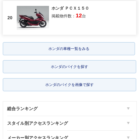
ホンダ ＰＣＸ１５０
12
掲載物件数：
台
20
ホンダの車種一覧をみる
ホンダのバイクを探す
ホンダのバイクを画像で探す
総合ランキング
スタイル別アクセスランキング
メーカー別アクセスランキング