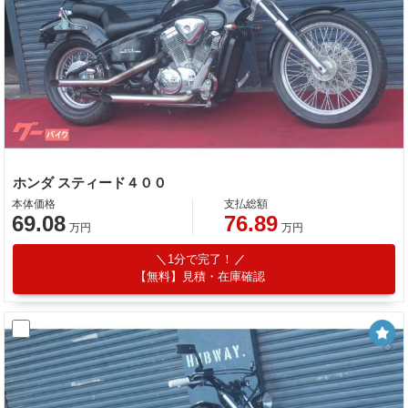
ホンダ スティード４００
本体価格
支払総額
69.08
76.89
万円
万円
1分で完了！
【無料】見積・在庫確認