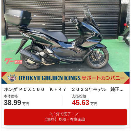
ホンダ ＰＣＸ１６０ ＫＦ４７ ２０２３年モデル 純正ロングスクリーン リアＢＯＸ 社外マフラー
本体価格
支払総額
38.99
45.63
万円
万円
1分で完了！
【無料】見積・在庫確認