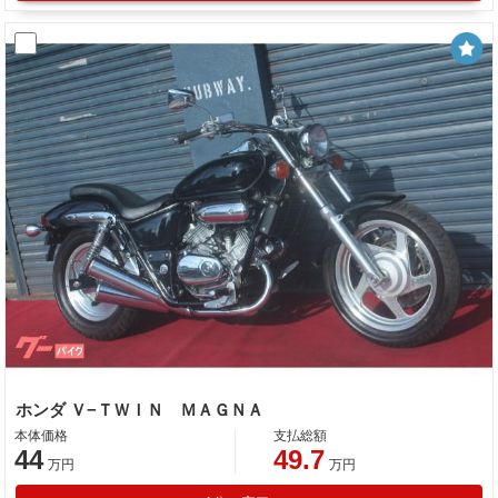
ホンダ Ｖ−ＴＷＩＮ ＭＡＧＮＡ
本体価格
支払総額
44
49.7
万円
万円