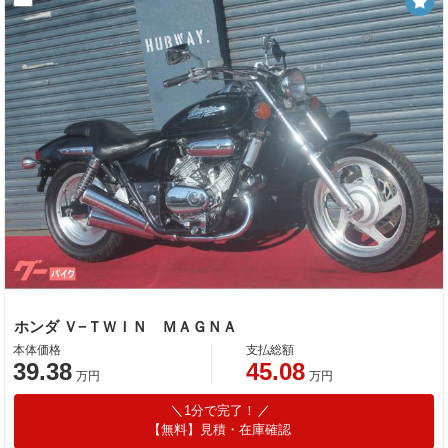
ホンダ Ｖ−ＴＷＩＮ ＭＡＧＮＡ
本体価格
支払総額
39.38
45.08
万円
万円
1分で完了！
【無料】見積・在庫確認