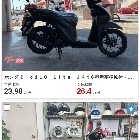
ホンダ Ｄｉｏ１１０ Ｌｉｔｅ ＪＫ４６型新基準原付・原付免許運転可
本体価格
支払総額
23.98
26.4
万円
万円