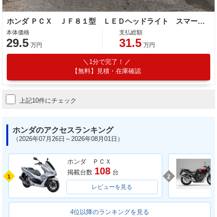
ホンダ ＰＣＸ ＪＦ８１型 ＬＥＤヘッドライト スマートキー
本体価格
支払総額
29.5
31.5
万円
万円
1分で完了！
【無料】見積・在庫確認
上記10件にチェック
ホンダのアクセスランキング
（2026年07月26日～2026年08月01日）
ホンダ ＰＣＸ
108
掲載台数
台
1
2
レビューを見る
4位以降のランキングを見る