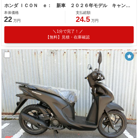
ホンダ ＩＣＯＮ ｅ： 新車 ２０２６年モデル キャンディラスターレッド ＥＶバイク 電気バイク コンビニフック ＵＳＢ標準装備
本体価格
支払総額
22
24.5
万円
万円
1分で完了！
【無料】見積・在庫確認