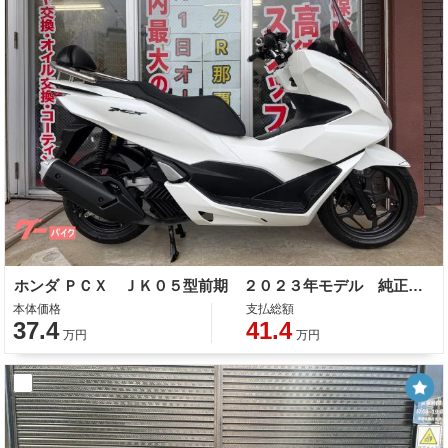
ホンダ ＰＣＸ ＪＫ０５型前期 ２０２３年モデル 純正ロングスクリーン ＫＩＴＡＣＯバックレスト 純正セキュリティ スペアキー
本体価格
支払総額
37.4
41.4
万円
万円