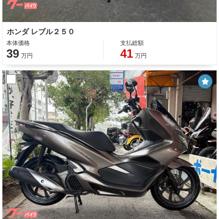
ホンダ レブル２５０
本体価格
支払総額
39
41
万円
万円