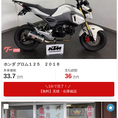
ホンダ グロム１２５ ２０１６
本体価格
支払総額
33.7
36
万円
万円
1分で完了！
【無料】見積・在庫確認