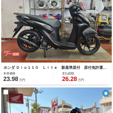
ホンダ Ｄｉｏ１１０ Ｌｉｔｅ 新基準原付 原付免許運転可能
本体価格
支払総額
23.98
26.28
万円
万円