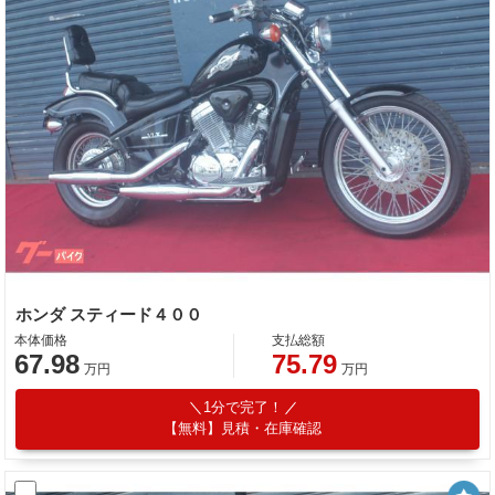
ホンダ スティード４００
本体価格
支払総額
67.98
75.79
万円
万円
1分で完了！
【無料】見積・在庫確認