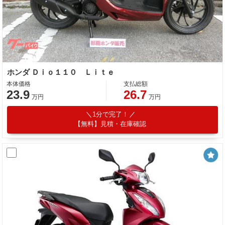
ホンダ Ｄｉｏ１１０ Ｌｉｔｅ
本体価格
支払総額
23.9
26.7
万円
万円
1分で完了！
【無料】見積・在庫確認