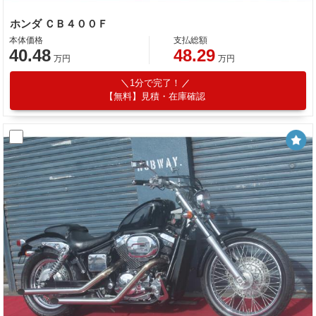
ホンダ ＣＢ４００Ｆ
本体価格
支払総額
40.48
48.29
万円
万円
1分で完了！
【無料】見積・在庫確認