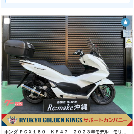
ホンダ ＰＣＸ１６０ ＫＦ４７ ２０２３年モデル モリワキマフラー ＧｉＶｉスクリーン リアキャリア リアＢＯＸ パールジャスミンホワイト