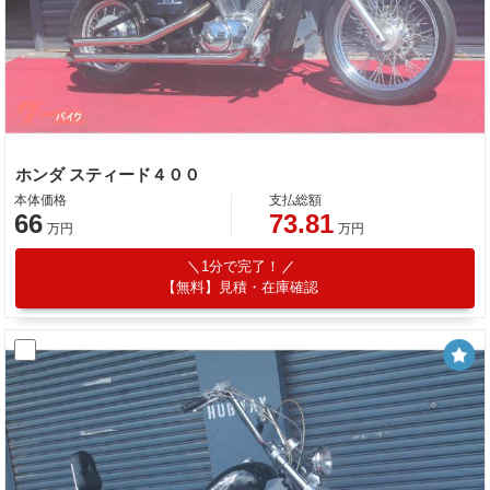
ホンダ スティード４００
本体価格
支払総額
66
73.81
万円
万円
1分で完了！
【無料】見積・在庫確認