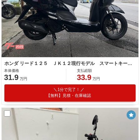
ホンダ リード１２５ ＪＫ１２現行モデル スマートキー ＬＥＤヘッドライト Ｔｙｐｅ−Ｃ
本体価格
支払総額
31.9
33.9
万円
万円
1分で完了！
【無料】見積・在庫確認