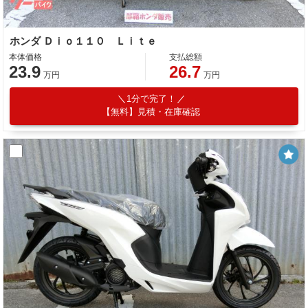
ホンダ Ｄｉｏ１１０ Ｌｉｔｅ
本体価格
支払総額
23.9
26.7
万円
万円
1分で完了！
【無料】見積・在庫確認