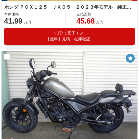
ホンダ ＰＣＸ１２５ ＪＫ０５ ２０２３年モデル 純正ロングスクリーン ＧｉＶｉリアボックス パールジャスミンホワイト
本体価格
支払総額
41.99
45.68
万円
万円
1分で完了！
【無料】見積・在庫確認