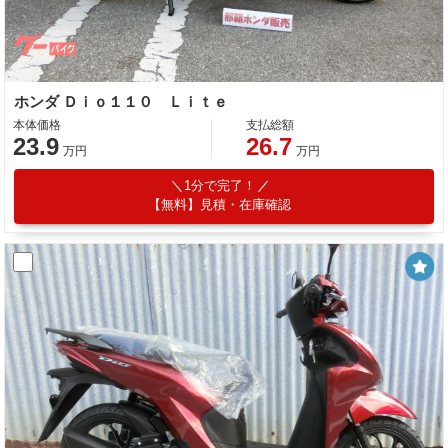
ホンダ Ｄｉｏ１１０ Ｌｉｔｅ
本体価格
支払総額
23.9
26.7
万円
万円
1分で完了！
【無料】見積・在庫確認