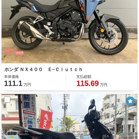
ホンダ ＮＸ４００ Ｅ−Ｃｌｕｔｃｈ
本体価格
支払総額
111.1
115.69
万円
万円