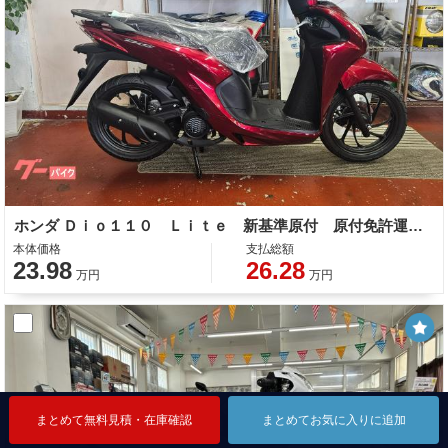
ホンダ Ｄｉｏ１１０ Ｌｉｔｅ 新基準原付 原付免許運転可能
本体価格
支払総額
23.98
26.28
万円
万円
まとめて無料見積・在庫確認
まとめて無料見積・在庫確認
まとめて無料見積・在庫確認
まとめてお気に入りに追加
まとめてお気に入りに追加
まとめてお気に入りに追加