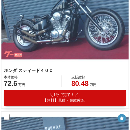
ホンダ スティード４００
本体価格
支払総額
72.6
80.48
万円
万円
1分で完了！
【無料】見積・在庫確認