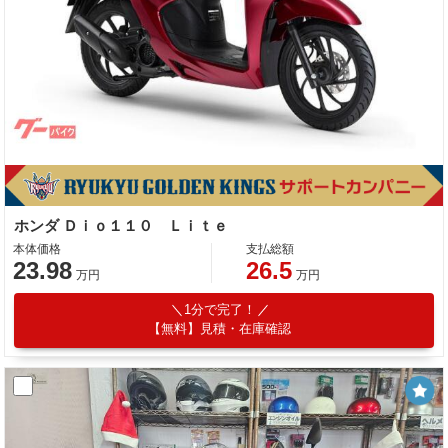
ホンダ Ｄｉｏ１１０ Ｌｉｔｅ
本体価格
支払総額
23.98
26.5
万円
万円
1分で完了！
【無料】見積・在庫確認