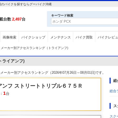
縄のバイクを探すならグーバイク沖縄
キーワード検索
載台数
2,497
台
画像検索
バイクショップ
メンテナンス
バイク買取
バイクレビ
メーカー別アクセスランキング（トライアンフ)
ライアンフ)
カー別アクセスランキング（2026年07月26日～08月01日)です。
総
アンフ ストリートトリプル６７５Ｒ
総合
1
：
台
ス
スク