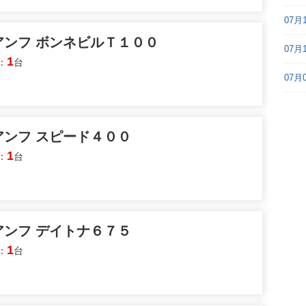
07月
アンフ ボンネビルＴ１００
07月
1
：
台
07月
アンフ スピード４００
1
：
台
アンフ デイトナ６７５
1
：
台