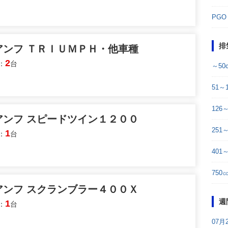
PGO
排
アンフ ＴＲＩＵＭＰＨ・他車種
2
：
台
～50
51～1
126
アンフ スピードツイン１２００
251～
1
：
台
401
750
アンフ スクランブラー４００Ｘ
週
1
：
台
07月