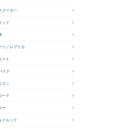
スクーター
キッド
車
ーツ／レプリカ
リート
バイク
リカン
ロード
ラー
ルドルック