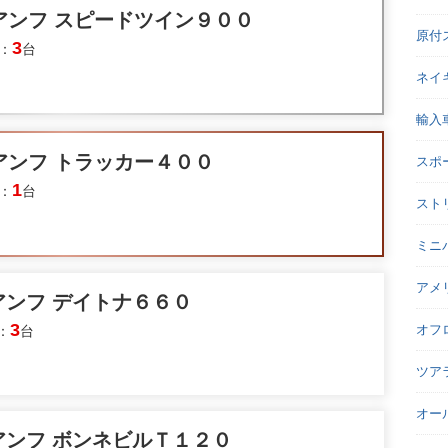
アンフ スピードツイン９００
原付
3
：
台
ネイ
輸入
アンフ トラッカー４００
スポ
1
：
台
スト
ミニ
アメ
アンフ デイトナ６６０
3
オフ
：
台
ツア
オー
アンフ ボンネビルＴ１２０