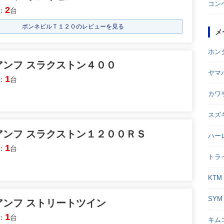
コン
2
：
台
ボンネビルＴ１２０のレビューを見る
メ
ホン
アンフ スラクストン４００
ヤマ
1
：
台
カワ
スズ
アンフ スラクストン１２００ＲＳ
ハー
1
：
台
トラ
KTM
SYM
アンフ ストリートツイン
1
：
台
キム