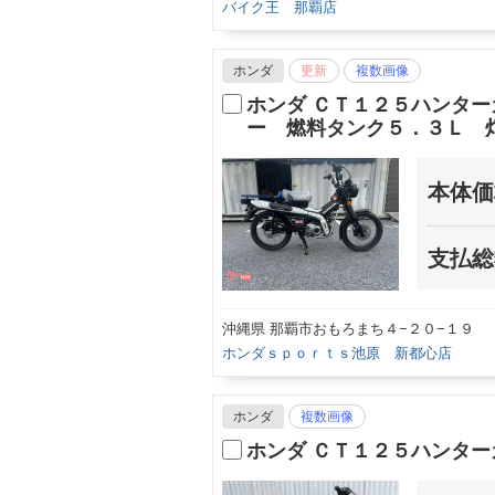
バイク王 那覇店
ホンダ
更新
複数画像
ホンダ ＣＴ１２５ハンタ
ー 燃料タンク５．３Ｌ 
本体価
支払総
沖縄県 那覇市おもろまち４−２０−１９
ホンダｓｐｏｒｔｓ池原 新都心店
ホンダ
複数画像
ホンダ ＣＴ１２５ハンター