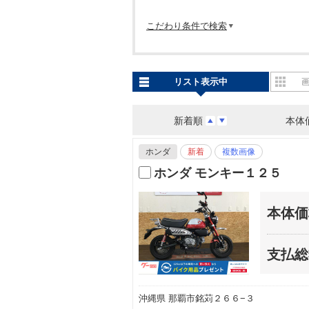
こだわり条件で検索
リスト表示中
新着順
本体
ホンダ
新着
複数画像
ホンダ モンキー１２５
本体価
支払総
沖縄県 那覇市銘苅２６６−３