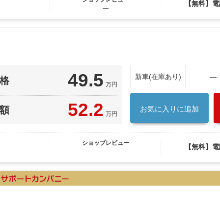
【無料】電
―
49.5
新車(在庫あり)
―
格
万円
52.2
額
お気に入りに追加
万円
ショップレビュー
【無料】電
―