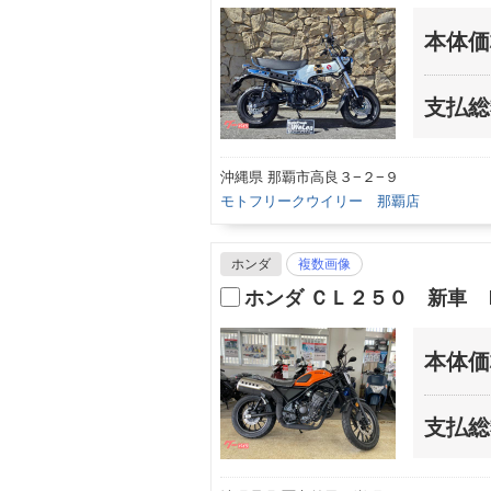
本体価
支払総
沖縄県 那覇市高良３−２−９
モトフリークウイリー 那覇店
ホンダ
複数画像
ホンダ ＣＬ２５０ 新車
本体価
支払総