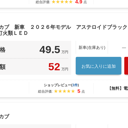
4.9
総合評価:
点
ーカブ 新車 ２０２６年モデル アステロイドブラッ
灯火類ＬＥＤ
49.5
新車(在庫あり)
―
格
万円
52
額
お気に入りに追加
万円
ショップレビュー(
3件
)
【無料】電
5
総合評価:
点
カブ