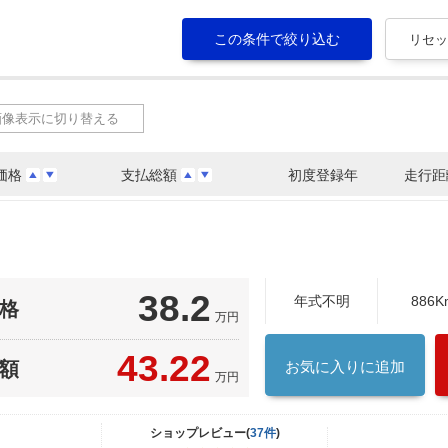
画像表示に切り替える
価格
支払総額
初度登録年
走行距
38.2
年式不明
886K
格
万円
43.22
額
お気に入りに追加
万円
ショップレビュー(
37件
)