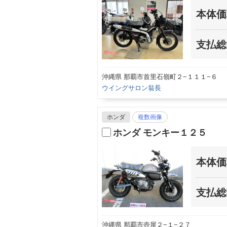
本体価
支払総
沖縄県 那覇市首里石嶺町２−１１１−６
ウイングサロン翁長
ホンダ
複数画像
ホンダ モンキー１２５
本体価
支払総
沖縄県 那覇市壺屋２−１−２７