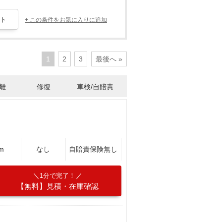
+ この条件をお気に入りに追加
1
2
3
最後へ »
離
修復
車検/自賠責
m
なし
自賠責保険無し
1分で完了！
【無料】見積・在庫確認