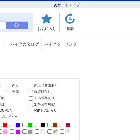
サイトマップ
お気に入り
履歴
ュー
バイクカタログ
バイクツーリング
車
新車
新車（在庫あり）
更新
修復歴なし
画像
支払総額あり
動画
無料見積可能
COUPON
ASKを含めない
ップレビュー