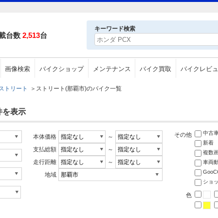
キーワード検索
載台数
2,513
台
画像検索
バイクショップ
メンテナンス
バイク買取
バイクレビ
ストリート
＞
ストリート(那覇市)のバイク一覧
件を表示
中古
その他
本体価格
～
新着
支払総額
～
複数
走行距離
～
車両
Goo
地域
ショ
色