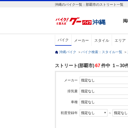
沖縄のバイク一覧：那覇市のストリート一覧
掲
バイク
メーカー
スタイル
エリア
沖縄バイク
＞
バイク検索：スタイル一覧
＞
ストリート(那覇市)
67
件中 1～30
メーカー
排気量
車種
初度登録年
～