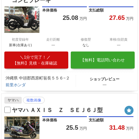
コンビブレーキ
本体価格
支払総額
25.08
27.65
万円
万円
初度登録年
走行距離
修復歴
車検/自賠責
新車(在庫あり)
―
なし
―
1分で完了！
【無料】電話問い合わせ
【無料】見積・在庫確認
沖縄県 中頭郡西原町翁長５５６−２
ショップレビュー
前里ホンダ
―
ヤマハ
複数画像
ヤマハ ＡＸＩＳ Ｚ ＳＥＪ６Ｊ型
本体価格
支払総額
25.5
31.48
万円
万円