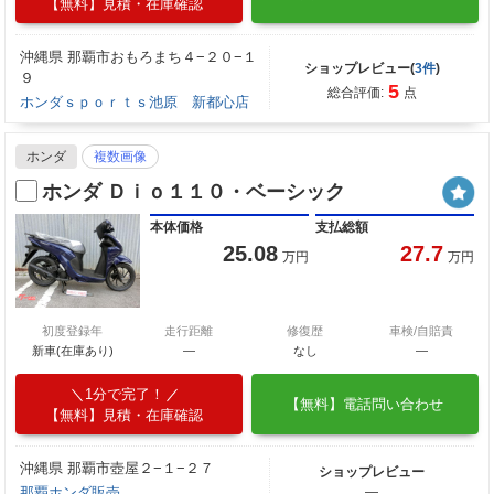
【無料】見積・在庫確認
沖縄県 那覇市おもろまち４−２０−１
ショップレビュー(
3件
)
９
5
総合評価:
点
ホンダｓｐｏｒｔｓ池原 新都心店
ホンダ
複数画像
ホンダ Ｄｉｏ１１０・ベーシック
本体価格
支払総額
25.08
27.7
万円
万円
初度登録年
走行距離
修復歴
車検/自賠責
新車(在庫あり)
―
なし
―
1分で完了！
【無料】電話問い合わせ
【無料】見積・在庫確認
沖縄県 那覇市壺屋２−１−２７
ショップレビュー
那覇ホンダ販売
―