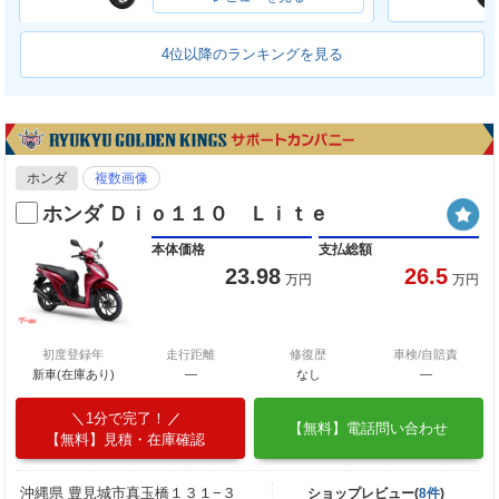
4位以降のランキングを見る
ホンダ
複数画像
ホンダ Ｄｉｏ１１０ Ｌｉｔｅ
本体価格
支払総額
23.98
26.5
万円
万円
初度登録年
走行距離
修復歴
車検/自賠責
新車(在庫あり)
―
なし
―
1分で完了！
【無料】電話問い合わせ
【無料】見積・在庫確認
沖縄県 豊見城市真玉橋１３１−３
ショップレビュー(
8件
)