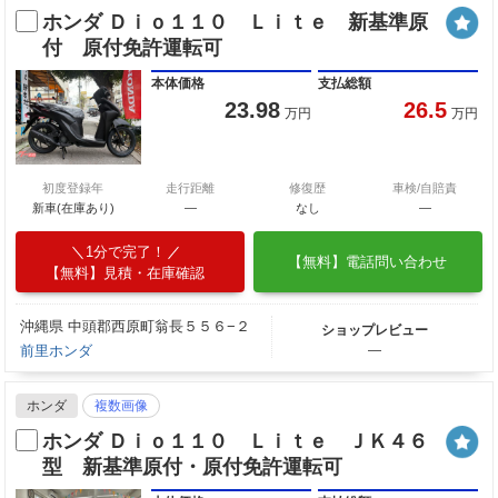
ホンダ Ｄｉｏ１１０ Ｌｉｔｅ 新基準原
付 原付免許運転可
本体価格
支払総額
23.98
26.5
万円
万円
初度登録年
走行距離
修復歴
車検/自賠責
新車(在庫あり)
―
なし
―
1分で完了！
【無料】電話問い合わせ
【無料】見積・在庫確認
沖縄県 中頭郡西原町翁長５５６−２
ショップレビュー
前里ホンダ
―
ホンダ
複数画像
ホンダ Ｄｉｏ１１０ Ｌｉｔｅ ＪＫ４６
型 新基準原付・原付免許運転可