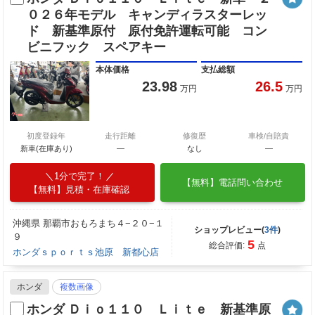
０２６年モデル キャンディラスターレッ
ド 新基準原付 原付免許運転可能 コン
ビニフック スペアキー
本体価格
支払総額
23.98
26.5
万円
万円
初度登録年
走行距離
修復歴
車検/自賠責
新車(在庫あり)
―
なし
―
1分で完了！
【無料】電話問い合わせ
【無料】見積・在庫確認
沖縄県 那覇市おもろまち４−２０−１
ショップレビュー(
3件
)
９
5
総合評価:
点
ホンダｓｐｏｒｔｓ池原 新都心店
ホンダ
複数画像
ホンダ Ｄｉｏ１１０ Ｌｉｔｅ 新基準原