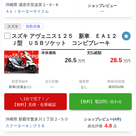
沖縄県 浦添市安波茶２−６−８
ショップレビュー
Ａｋｉモーターサイクル
―
スズキ
複数画像
スズキ アヴェニス１２５ 新車 ＥＡ１２
Ｊ型 ＵＳＢソケット コンビブレーキ
本体価格
支払総額
26.5
28.5
万円
万円
初度登録年
走行距離
修復歴
車検/自賠責
新車(在庫あり)
―
なし
保2031/08
1分で完了！
【無料】電話問い合わせ
【無料】見積・在庫確認
沖縄県 那覇市繁多川１丁目２−５０
ショップレビュー(
4件
)
4.8
スクーターキング５８
総合評価:
点