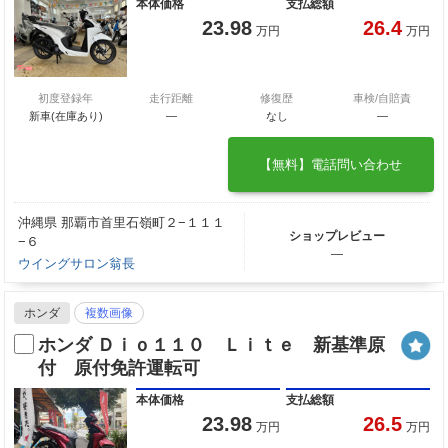
本体価格
支払総額
23.98
26.4
万円
万円
初度登録年
走行距離
修復歴
車検/自賠責
新車(在庫あり)
―
なし
―
【無料】電話問い合わせ
沖縄県 那覇市首里石嶺町２−１１１
ショップレビュー
−６
―
ウイングサロン翁長
ホンダ
複数画像
ホンダ Ｄｉｏ１１０ Ｌｉｔｅ 新基準原
付 原付免許運転可
本体価格
支払総額
23.98
26.5
万円
万円