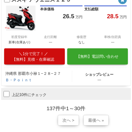
本体価格
支払総額
26.5
28.5
万円
万円
初度登録年
走行距離
修復歴
車検/自賠責
新車(在庫あり)
―
なし
―
1分で完了！
【無料】電話問い合わせ
【無料】見積・在庫確認
沖縄県 那覇市小禄１−２８−２７
ショップレビュー
Ｂ・Ｐｏｉｎｔ
―
上記10件にチェック
137件中1～30件
次へ >
最後へ »