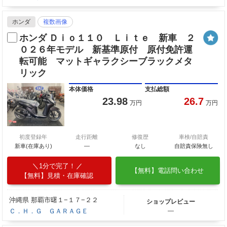
ホンダ
複数画像
ホンダ Ｄｉｏ１１０ Ｌｉｔｅ 新車 ２
０２６年モデル 新基準原付 原付免許運
転可能 マットギャラクシーブラックメタ
リック
本体価格
支払総額
23.98
26.7
万円
万円
初度登録年
走行距離
修復歴
車検/自賠責
新車(在庫あり)
―
なし
自賠責保険無し
1分で完了！
【無料】電話問い合わせ
【無料】見積・在庫確認
沖縄県 那覇市曙１−１７−２２
ショップレビュー
Ｃ．Ｈ．Ｇ ＧＡＲＡＧＥ
―