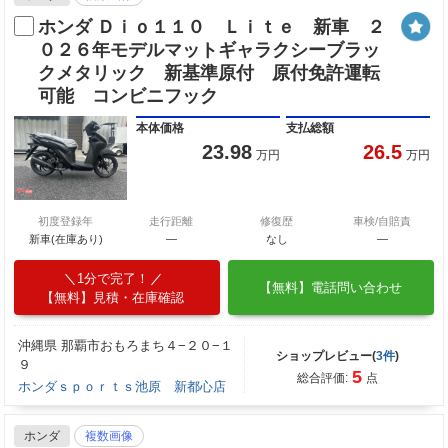
ホンダ Ｄｉｏ１１０ Ｌｉｔｅ 新車 ２
０２６年モデルマットギャラクシーブラッ
クメタリック 新基準原付 原付免許運転
可能 コンビニフック
本体価格
支払総額
23.98
26.5
万円
万円
初度登録年
走行距離
修復歴
車検/自賠責
新車(在庫あり)
―
なし
―
1分で完了！
【無料】電話問い合わせ
【無料】見積・在庫確認
沖縄県 那覇市おもろまち４−２０−１
ショップレビュー(
3件
)
９
5
総合評価:
点
ホンダｓｐｏｒｔｓ池原 新都心店
ホンダ
複数画像