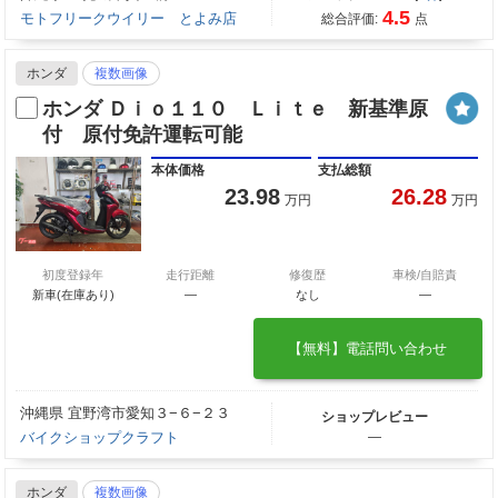
4.5
モトフリークウイリー とよみ店
総合評価:
点
ホンダ
複数画像
ホンダ Ｄｉｏ１１０ Ｌｉｔｅ 新基準原
付 原付免許運転可能
本体価格
支払総額
23.98
26.28
万円
万円
初度登録年
走行距離
修復歴
車検/自賠責
新車(在庫あり)
―
なし
―
【無料】電話問い合わせ
沖縄県 宜野湾市愛知３−６−２３
ショップレビュー
バイクショップクラフト
―
ホンダ
複数画像