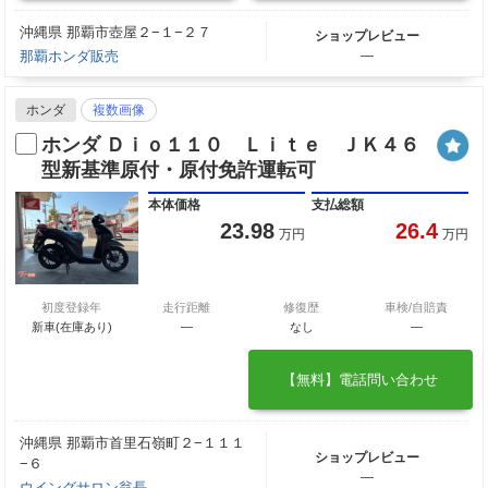
沖縄県 那覇市壺屋２−１−２７
ショップレビュー
那覇ホンダ販売
―
ホンダ
複数画像
ホンダ Ｄｉｏ１１０ Ｌｉｔｅ ＪＫ４６
型新基準原付・原付免許運転可
本体価格
支払総額
23.98
26.4
万円
万円
初度登録年
走行距離
修復歴
車検/自賠責
新車(在庫あり)
―
なし
―
【無料】電話問い合わせ
沖縄県 那覇市首里石嶺町２−１１１
ショップレビュー
−６
―
ウイングサロン翁長