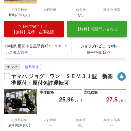
初度登録年
走行距離
修復歴
車検/自賠責
新車(在庫あり)
―
なし
―
1分で完了！
【無料】電話問い合わせ
【無料】見積・在庫確認
沖縄県 那覇市首里平良町１−１８−１
ショップレビュー(
3件
)
5
カスタム首里
総合評価:
点
ヤマハ
複数画像
ヤマハ ジョグ ワン ＳＥＭ３Ｊ型 新基
準原付・原付免許運転可
本体価格
支払総額
25.96
27.5
万円
万円
初度登録年
走行距離
修復歴
車検/自賠責
新車(在庫あり)
―
なし
―