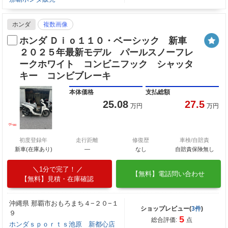
ホンダ
複数画像
ホンダ Ｄｉｏ１１０・ベーシック 新車
２０２５年最新モデル パールスノーフレ
ークホワイト コンビニフック シャッタ
キー コンビブレーキ
本体価格
支払総額
25.08
27.5
万円
万円
初度登録年
走行距離
修復歴
車検/自賠責
新車(在庫あり)
―
なし
自賠責保険無し
1分で完了！
【無料】電話問い合わせ
【無料】見積・在庫確認
沖縄県 那覇市おもろまち４−２０−１
ショップレビュー(
3件
)
９
5
総合評価:
点
ホンダｓｐｏｒｔｓ池原 新都心店