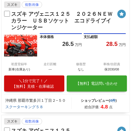
スズキ
複数画像
スズキ アヴェニス１２５ ２０２６ＮＥＷ
カラー ＵＳＢソケット エコドライブイ
ンジケーター
本体価格
支払総額
26.5
28.5
万円
万円
初度登録年
走行距離
修復歴
車検/自賠責
新車(在庫あり)
―
なし
保2030/08
1分で完了！
【無料】電話問い合わせ
【無料】見積・在庫確認
沖縄県 那覇市繁多川１丁目２−５０
ショップレビュー(
4件
)
4.8
スクーターキング５８
総合評価:
点
スズキ
複数画像
スズキ アヴェニス１２５