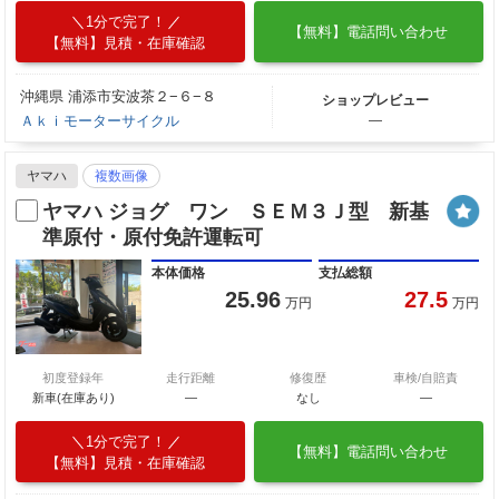
1分で完了！
【無料】電話問い合わせ
【無料】見積・在庫確認
沖縄県 浦添市安波茶２−６−８
ショップレビュー
Ａｋｉモーターサイクル
―
ヤマハ
複数画像
ヤマハ ジョグ ワン ＳＥＭ３Ｊ型 新基
準原付・原付免許運転可
本体価格
支払総額
25.96
27.5
万円
万円
初度登録年
走行距離
修復歴
車検/自賠責
新車(在庫あり)
―
なし
―
1分で完了！
【無料】電話問い合わせ
【無料】見積・在庫確認