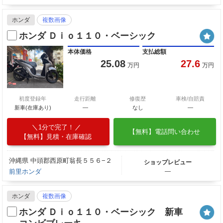
ホンダ
複数画像
ホンダ Ｄｉｏ１１０・ベーシック
本体価格
支払総額
25.08
27.6
万円
万円
初度登録年
走行距離
修復歴
車検/自賠責
新車(在庫あり)
―
なし
―
1分で完了！
【無料】電話問い合わせ
【無料】見積・在庫確認
沖縄県 中頭郡西原町翁長５５６−２
ショップレビュー
前里ホンダ
―
ホンダ
複数画像
ホンダ Ｄｉｏ１１０・ベーシック 新車