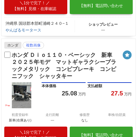
1分で完了！
【無料】電話問い合わせ
【無料】見積・在庫確認
沖縄県 国頭郡本部町浦崎２４０−１
ショップレビュー
やんばるモータース
―
ホンダ
複数画像
ホンダ Ｄｉｏ１１０・ベーシック 新車
２０２５年モデ マットギャラクシーブラ
ックメタリック コンビブレーキ コンビ
ニフック シャッタキー
本体価格
支払総額
25.08
27.5
万円
万円
初度登録年
走行距離
修復歴
車検/自賠責
新車(在庫あり)
―
なし
1分で完了！
【無料】電話問い合わせ