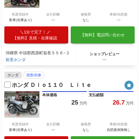
初度登録年
走行距離
修復歴
車検/自賠責
新車(在庫あり)
―
なし
―
1分で完了！
【無料】電話問い合わせ
【無料】見積・在庫確認
沖縄県 中頭郡西原町翁長５５６−２
ショップレビュー
前里ホンダ
―
ホンダ
複数画像
ホンダ Ｄｉｏ１１０ Ｌｉｔｅ
本体価格
支払総額
25
26.7
万円
万円
初度登録年
走行距離
修復歴
車検/自賠責
新車(在庫あり)
―
なし
自賠責保険無し