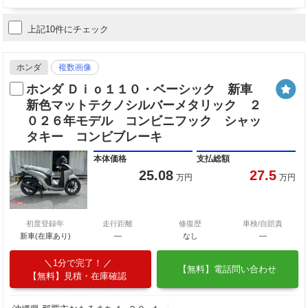
上記10件にチェック
ホンダ
複数画像
ホンダ Ｄｉｏ１１０・ベーシック 新車
新色マットテクノシルバーメタリック ２
０２６年モデル コンビニフック シャッ
タキー コンビブレーキ
本体価格
支払総額
25.08
27.5
万円
万円
初度登録年
走行距離
修復歴
車検/自賠責
新車(在庫あり)
―
なし
―
1分で完了！
【無料】電話問い合わせ
【無料】見積・在庫確認