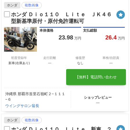
ホンダ
複数画像
ホンダ Ｄｉｏ１１０ Ｌｉｔｅ ＪＫ４６
型新基準原付・原付免許運転可
本体価格
支払総額
23.98
26.4
万円
万円
初度登録年
走行距離
修復歴
車検/自賠責
新車(在庫あり)
―
なし
―
【無料】電話問い合わせ
沖縄県 那覇市首里石嶺町２−１１１
ショップレビュー
−６
―
ウイングサロン翁長
ホンダ
複数画像
ホンダ Ｄｉｏ１１０ Ｌｉｔｅ 新車 ２