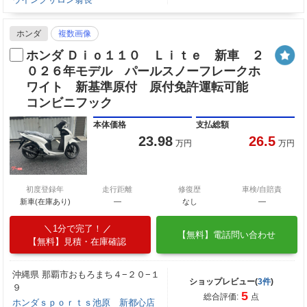
ホンダ
複数画像
ホンダ Ｄｉｏ１１０ Ｌｉｔｅ 新車 ２
０２６年モデル パールスノーフレークホ
ワイト 新基準原付 原付免許運転可能
コンビニフック
本体価格
支払総額
23.98
26.5
万円
万円
初度登録年
走行距離
修復歴
車検/自賠責
新車(在庫あり)
―
なし
―
1分で完了！
【無料】電話問い合わせ
【無料】見積・在庫確認
沖縄県 那覇市おもろまち４−２０−１
ショップレビュー(
3件
)
９
5
総合評価:
点
ホンダｓｐｏｒｔｓ池原 新都心店