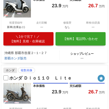
23.9
26.7
万円
万円
初度登録年
走行距離
修復歴
車検/自賠責
新車(在庫あり)
―
なし
―
1分で完了！
【無料】電話問い合わせ
【無料】見積・在庫確認
沖縄県 那覇市壺屋２−１−２７
ショップレビュー
那覇ホンダ販売
―
ホンダ
複数画像
ホンダ Ｄｉｏ１１０ Ｌｉｔｅ
本体価格
支払総額
23.9
26.7
万円
万円
初度登録年
走行距離
修復歴
車検/自賠責