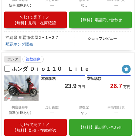
新車(在庫あり)
―
なし
―
1分で完了！
【無料】電話問い合わせ
【無料】見積・在庫確認
沖縄県 那覇市壺屋２−１−２７
ショップレビュー
那覇ホンダ販売
―
ホンダ
複数画像
ホンダ Ｄｉｏ１１０ Ｌｉｔｅ
本体価格
支払総額
23.9
26.7
万円
万円
初度登録年
走行距離
修復歴
車検/自賠責
新車(在庫あり)
―
なし
―
1分で完了！
【無料】電話問い合わせ
【無料】見積・在庫確認