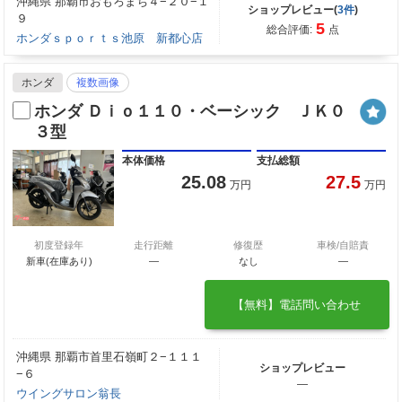
沖縄県 那覇市おもろまち４−２０−１
ショップレビュー(
3件
)
９
5
総合評価:
点
ホンダｓｐｏｒｔｓ池原 新都心店
ホンダ
複数画像
ホンダ Ｄｉｏ１１０・ベーシック ＪＫ０
３型
本体価格
支払総額
25.08
27.5
万円
万円
初度登録年
走行距離
修復歴
車検/自賠責
新車(在庫あり)
―
なし
―
【無料】電話問い合わせ
沖縄県 那覇市首里石嶺町２−１１１
ショップレビュー
−６
―
ウイングサロン翁長