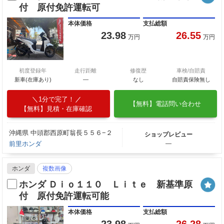
付 原付免許運転可
本体価格
支払総額
23.98
26.55
万円
万円
初度登録年
走行距離
修復歴
車検/自賠責
新車(在庫あり)
―
なし
自賠責保険無し
1分で完了！
【無料】電話問い合わせ
【無料】見積・在庫確認
沖縄県 中頭郡西原町翁長５５６−２
ショップレビュー
前里ホンダ
―
ホンダ
複数画像
ホンダ Ｄｉｏ１１０ Ｌｉｔｅ 新基準原
付 原付免許運転可能
本体価格
支払総額
23.98
26.28