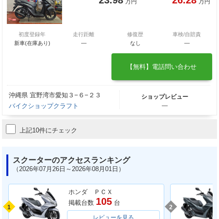
万円
万円
初度登録年
走行距離
修復歴
車検/自賠責
新車(在庫あり)
―
なし
―
【無料】電話問い合わせ
沖縄県 宜野湾市愛知３−６−２３
ショップレビュー
バイクショップクラフト
―
上記10件にチェック
スクーターのアクセスランキング
（2026年07月26日～2026年08月01日）
ホンダ ＰＣＸ
105
掲載台数
台
1
2
レビューを見る