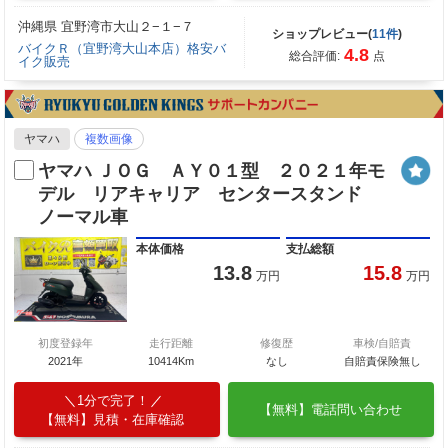
沖縄県 宜野湾市大山２−１−７
ショップレビュー(
11件
)
バイクＲ（宜野湾大山本店）格安バ
4.8
総合評価:
点
イク販売
ヤマハ
複数画像
ヤマハ ＪＯＧ ＡＹ０１型 ２０２１年モ
デル リアキャリア センタースタンド
ノーマル車
本体価格
支払総額
13.8
15.8
万円
万円
初度登録年
走行距離
修復歴
車検/自賠責
2021年
10414Km
なし
自賠責保険無し
1分で完了！
【無料】電話問い合わせ
【無料】見積・在庫確認