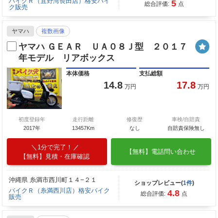
バイクＲ（宜野湾長田店）格安バイ
5
総合評価:
点
ク販売
ヤマハ
複数画像
ヤマハ ＧＥＡＲ ＵＡ０８Ｊ型 ２０１７
年モデル リアボックス
本体価格
支払総額
14.8
17.8
万円
万円
初度登録年
走行距離
修復歴
車検/自賠責
2017年
13457Km
なし
自賠責保険無し
1分で完了！
【無料】電話問い合わせ
【無料】見積・在庫確認
沖縄県 糸満市西川町１４−２１
ショップレビュー(
1件
)
バイクＲ（糸満西川店）格安バイク
4.8
総合評価:
点
販売