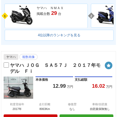
ヤマハ ＮＭＡＸ
29
掲載台数
台
1
2
4位以降のランキングを見る
ヤマハ
複数画像
ヤマハ ＪＯＧ ＳＡ５７Ｊ ２０１７年モ
デル Ｆｉ
本体価格
支払総額
12.99
16.02
万円
万円
初度登録年
走行距離
修復歴
車検/自賠責
2017年
8063Km
なし
自賠責保険無し