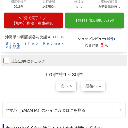
初度登録年
走行距離
修復歴
車検/自賠責
2016年
14175Km
なし
自賠責保険無し
1分で完了！
【無料】電話問い合わせ
【無料】見積・在庫確認
沖縄県 中頭郡読谷村比謝４００−６
ショップレビュー(
10件
)
Ｂｉｋｅ ｓｈｏｐ Ｒｅ：ｍａｋ
5
総合評価:
点
ｅ中部店
上記10件にチェック
170件中1～30件
次へ >
最後へ »
ヤマハ（YAMAHA）のバイクカタログを見る