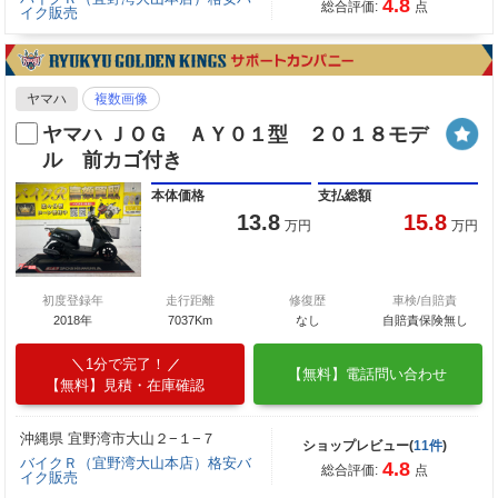
4.8
総合評価:
点
イク販売
ヤマハ
複数画像
ヤマハ ＪＯＧ ＡＹ０１型 ２０１８モデ
ル 前カゴ付き
本体価格
支払総額
13.8
15.8
万円
万円
初度登録年
走行距離
修復歴
車検/自賠責
2018年
7037Km
なし
自賠責保険無し
1分で完了！
【無料】電話問い合わせ
【無料】見積・在庫確認
沖縄県 宜野湾市大山２−１−７
ショップレビュー(
11件
)
バイクＲ（宜野湾大山本店）格安バ
4.8
総合評価:
点
イク販売