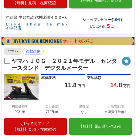
【無料】見積・在庫確認
沖縄県 中頭郡読谷村比謝４００−６
ショップレビュー(
10件
)
Ｂｉｋｅ ｓｈｏｐ Ｒｅ：ｍａｋ
5
総合評価:
点
ｅ中部店
ヤマハ
複数画像
ヤマハ ＪＯＧ ２０２１年モデル センタ
ースタンド デジタルメーター
本体価格
支払総額
11.8
14.8
万円
万円
初度登録年
走行距離
修復歴
車検/自賠責
2021年
7127Km
なし
自賠責保険無し
1分で完了！
【無料】電話問い合わせ
【無料】見積・在庫確認