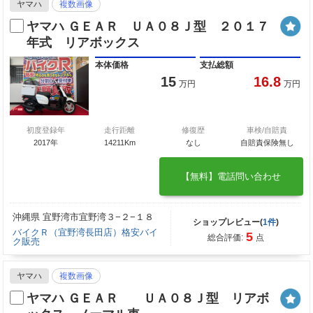
ヤマハ
複数画像
ヤマハ ＧＥＡＲ ＵＡ０８Ｊ型 ２０１７
年式 リアボックス
本体価格
支払総額
15
16.8
万円
万円
初度登録年
走行距離
修復歴
車検/自賠責
2017年
14211Km
なし
自賠責保険無し
【無料】電話問い合わせ
沖縄県 宜野湾市宜野湾３−２−１８
ショップレビュー(
1件
)
バイクＲ（宜野湾長田店）格安バイ
5
総合評価:
点
ク販売
ヤマハ
複数画像
ヤマハ ＧＥＡＲ ＵＡ０８Ｊ型 リアボ