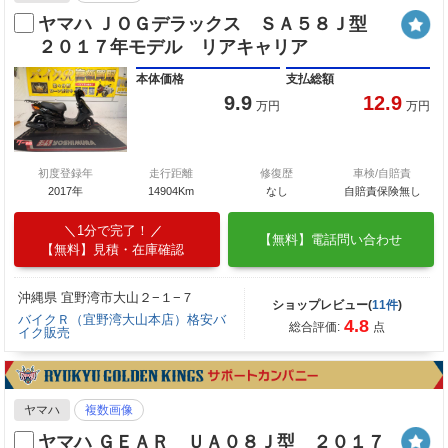
ヤマハ ＪＯＧデラックス ＳＡ５８Ｊ型
２０１７年モデル リアキャリア
本体価格
支払総額
9.9
12.9
万円
万円
初度登録年
走行距離
修復歴
車検/自賠責
2017年
14904Km
なし
自賠責保険無し
1分で完了！
【無料】電話問い合わせ
【無料】見積・在庫確認
沖縄県 宜野湾市大山２−１−７
ショップレビュー(
11件
)
バイクＲ（宜野湾大山本店）格安バ
4.8
総合評価:
点
イク販売
ヤマハ
複数画像
ヤマハ ＧＥＡＲ ＵＡ０８Ｊ型 ２０１７