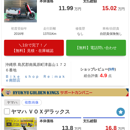
本体価格
支払総額
11.99
15.02
万円
万円
初度登録年
走行距離
修復歴
車検/自賠責
2016年
13701Km
なし
自賠責保険無し
1分で完了！
【無料】電話問い合わせ
【無料】見積・在庫確認
沖縄県 島尻郡南風原町津嘉山１７２
ショップレビュー(
9件
)
６番地
4.9
総合評価:
点
Ｂｉｋｅ ｓｈｏｐ Ｒｅ：ｍａｋ
ｅ南部店
ヤマハ
複数画像
ヤマハ ＶＯＸデラックス
本体価格
支払総額
13.8
16.8
万円
万円