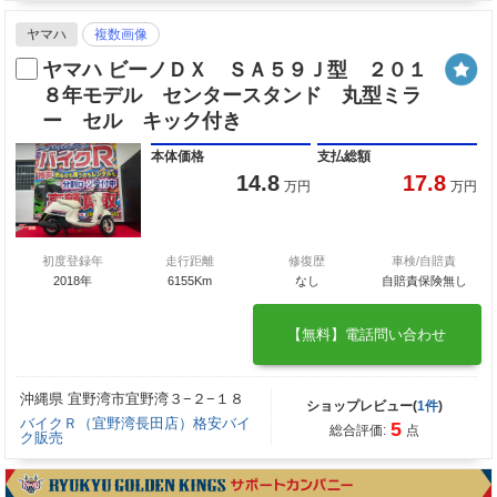
ヤマハ
複数画像
ヤマハ ビーノＤＸ ＳＡ５９Ｊ型 ２０１
８年モデル センタースタンド 丸型ミラ
ー セル キック付き
本体価格
支払総額
14.8
17.8
万円
万円
初度登録年
走行距離
修復歴
車検/自賠責
2018年
6155Km
なし
自賠責保険無し
【無料】電話問い合わせ
沖縄県 宜野湾市宜野湾３−２−１８
ショップレビュー(
1件
)
バイクＲ（宜野湾長田店）格安バイ
5
総合評価:
点
ク販売