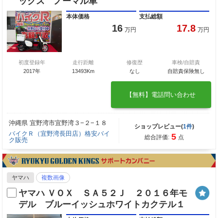
ックス ノーマル車
本体価格
支払総額
16
17.8
万円
万円
初度登録年
走行距離
修復歴
車検/自賠責
2017年
13493Km
なし
自賠責保険無し
【無料】電話問い合わせ
沖縄県 宜野湾市宜野湾３−２−１８
ショップレビュー(
1件
)
バイクＲ（宜野湾長田店）格安バイ
5
総合評価:
点
ク販売
ヤマハ
複数画像
ヤマハ ＶＯＸ ＳＡ５２Ｊ ２０１６年モ
デル ブルーイッシュホワイトカクテル１