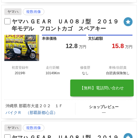
ヤマハ
複数画像
ヤマハ ＧＥＡＲ ＵＡ０８Ｊ型 ２０１９
年モデル フロントカゴ スペアキー
本体価格
支払総額
12.8
15.8
万円
万円
初度登録年
走行距離
修復歴
車検/自賠責
2019年
10149Km
なし
自賠責保険無し
【無料】電話問い合わせ
沖縄県 那覇市大道２０２ １Ｆ
ショップレビュー
バイクＲ （那覇新都心店）
―
ヤマハ
複数画像
ヤマハ ＧＥＡＲ ＵＡ０８Ｊ型 ２０１９