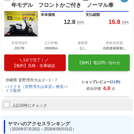
年モデル フロントかご付き ノーマル車
本体価格
支払総額
12.8
15.8
万円
万円
初度登録年
走行距離
修復歴
車検/自賠責
2017年
18965Km
なし
自賠責保険無し
1分で完了！
【無料】電話問い合わせ
【無料】見積・在庫確認
沖縄県 宜野湾市大山２−１−７
ショップレビュー(
11件
)
バイクＲ（宜野湾大山本店）格安バ
4.8
総合評価:
点
イク販売
上記10件にチェック
ヤマハのアクセスランキング
（2026年07月26日～2026年08月01日）