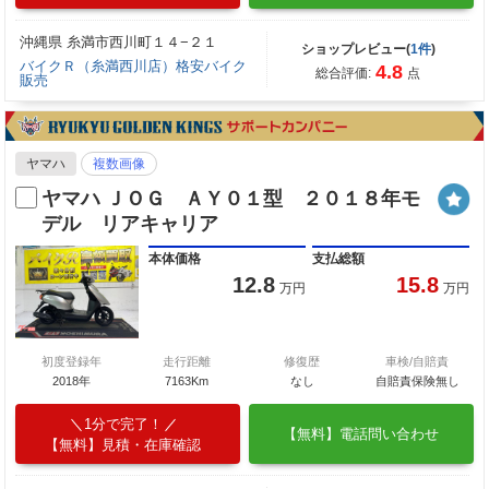
沖縄県 糸満市西川町１４−２１
ショップレビュー(
1件
)
バイクＲ（糸満西川店）格安バイク
4.8
総合評価:
点
販売
ヤマハ
複数画像
ヤマハ ＪＯＧ ＡＹ０１型 ２０１８年モ
デル リアキャリア
本体価格
支払総額
12.8
15.8
万円
万円
初度登録年
走行距離
修復歴
車検/自賠責
2018年
7163Km
なし
自賠責保険無し
1分で完了！
【無料】電話問い合わせ
【無料】見積・在庫確認