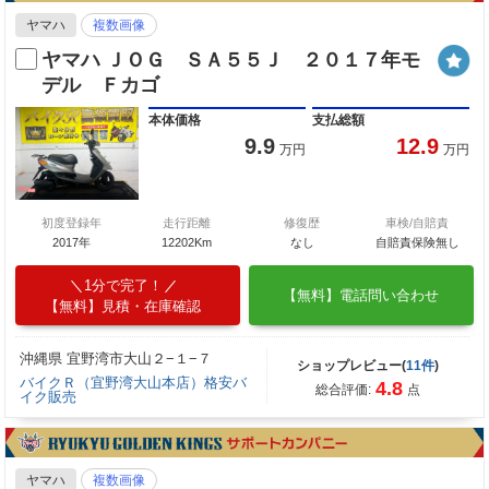
ヤマハ
複数画像
ヤマハ ＪＯＧ ＳＡ５５Ｊ ２０１７年モ
デル Ｆカゴ
本体価格
支払総額
9.9
12.9
万円
万円
初度登録年
走行距離
修復歴
車検/自賠責
2017年
12202Km
なし
自賠責保険無し
1分で完了！
【無料】電話問い合わせ
【無料】見積・在庫確認
沖縄県 宜野湾市大山２−１−７
ショップレビュー(
11件
)
バイクＲ（宜野湾大山本店）格安バ
4.8
総合評価:
点
イク販売
ヤマハ
複数画像