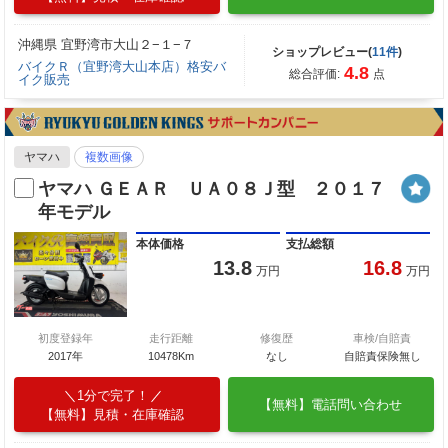
沖縄県 宜野湾市大山２−１−７
ショップレビュー(
11件
)
バイクＲ（宜野湾大山本店）格安バ
4.8
総合評価:
点
イク販売
ヤマハ
複数画像
ヤマハ ＧＥＡＲ ＵＡ０８Ｊ型 ２０１７
年モデル
本体価格
支払総額
13.8
16.8
万円
万円
初度登録年
走行距離
修復歴
車検/自賠責
2017年
10478Km
なし
自賠責保険無し
1分で完了！
【無料】電話問い合わせ
【無料】見積・在庫確認