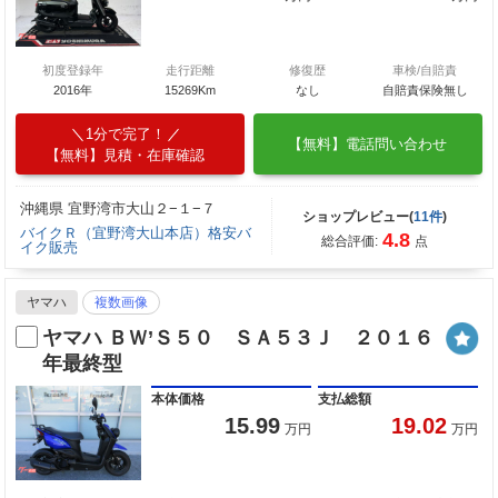
初度登録年
走行距離
修復歴
車検/自賠責
2016年
15269Km
なし
自賠責保険無し
1分で完了！
【無料】電話問い合わせ
【無料】見積・在庫確認
沖縄県 宜野湾市大山２−１−７
ショップレビュー(
11件
)
バイクＲ（宜野湾大山本店）格安バ
4.8
総合評価:
点
イク販売
ヤマハ
複数画像
ヤマハ ＢＷ’Ｓ５０ ＳＡ５３Ｊ ２０１６
年最終型
本体価格
支払総額
15.99
19.02
万円
万円