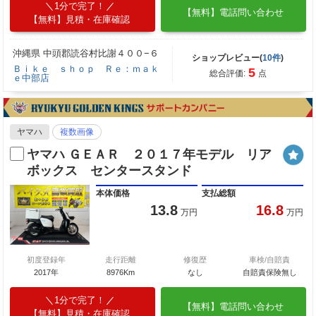
1分で完了！
【無料】電話問い合わせ
【無料】見積・在庫確認
沖縄県 中頭郡読谷村比謝４００−６
ショップレビュー(
10件
)
Ｂｉｋｅ ｓｈｏｐ Ｒｅ：ｍａｋ
5
総合評価:
点
ｅ中部店
ヤマハ
複数画像
ヤマハ ＧＥＡＲ ２０１７年モデル リア
ボックス センタースタンド
本体価格
支払総額
13.8
16.8
万円
万円
初度登録年
走行距離
修復歴
車検/自賠責
2017年
8976Km
なし
自賠責保険無し
1分で完了！
【無料】電話問い合わせ
【無料】見積・在庫確認