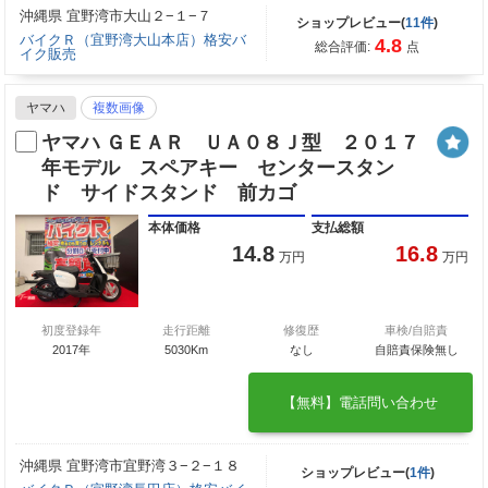
沖縄県 宜野湾市大山２−１−７
ショップレビュー(
11件
)
バイクＲ（宜野湾大山本店）格安バ
4.8
総合評価:
点
イク販売
ヤマハ
複数画像
ヤマハ ＧＥＡＲ ＵＡ０８Ｊ型 ２０１７
年モデル スペアキー センタースタン
ド サイドスタンド 前カゴ
本体価格
支払総額
14.8
16.8
万円
万円
初度登録年
走行距離
修復歴
車検/自賠責
2017年
5030Km
なし
自賠責保険無し
【無料】電話問い合わせ
沖縄県 宜野湾市宜野湾３−２−１８
ショップレビュー(
1件
)