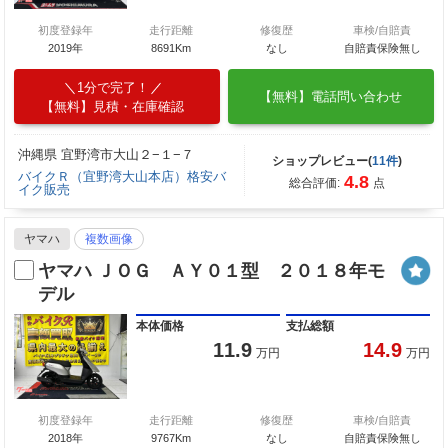
初度登録年
走行距離
修復歴
車検/自賠責
2019年
8691Km
なし
自賠責保険無し
1分で完了！
【無料】電話問い合わせ
【無料】見積・在庫確認
沖縄県 宜野湾市大山２−１−７
ショップレビュー(
11件
)
バイクＲ（宜野湾大山本店）格安バ
4.8
総合評価:
点
イク販売
ヤマハ
複数画像
ヤマハ ＪＯＧ ＡＹ０１型 ２０１８年モ
デル
本体価格
支払総額
11.9
14.9
万円
万円
初度登録年
走行距離
修復歴
車検/自賠責
2018年
9767Km
なし
自賠責保険無し