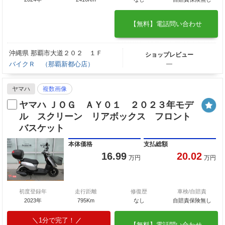
【無料】電話問い合わせ
沖縄県 那覇市大道２０２ １Ｆ
ショップレビュー
バイクＲ （那覇新都心店）
―
ヤマハ
複数画像
ヤマハ ＪＯＧ ＡＹ０１ ２０２３年モデ
ル スクリーン リアボックス フロント
バスケット
本体価格
支払総額
16.99
20.02
万円
万円
初度登録年
走行距離
修復歴
車検/自賠責
2023年
795Km
なし
自賠責保険無し
1分で完了！
【無料】電話問い合わせ