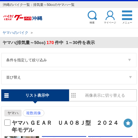
沖縄のバイク一覧：排気量～50ccのヤマハ一覧
検索
マイページ
メニュー
ヤマハのバイク
＞
ヤマハ(排気量～50cc)
170
件中 1～30件を表示
条件を指定して絞り込み
並び替え
リスト表示中
画像表示に切り替える
ヤマハ
複数画像
ヤマハ ＧＥＡＲ ＵＡ０８Ｊ型 ２０２４
年モデル