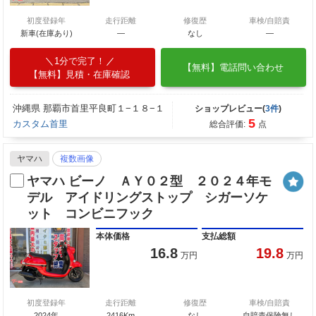
初度登録年
走行距離
修復歴
車検/自賠責
新車(在庫あり)
―
なし
―
1分で完了！
【無料】電話問い合わせ
【無料】見積・在庫確認
沖縄県 那覇市首里平良町１−１８−１
ショップレビュー(
3件
)
5
カスタム首里
総合評価:
点
ヤマハ
複数画像
ヤマハ ビーノ ＡＹ０２型 ２０２４年モ
デル アイドリングストップ シガーソケ
ット コンビニフック
本体価格
支払総額
16.8
19.8
万円
万円
初度登録年
走行距離
修復歴
車検/自賠責
2024年
2416Km
なし
自賠責保険無し