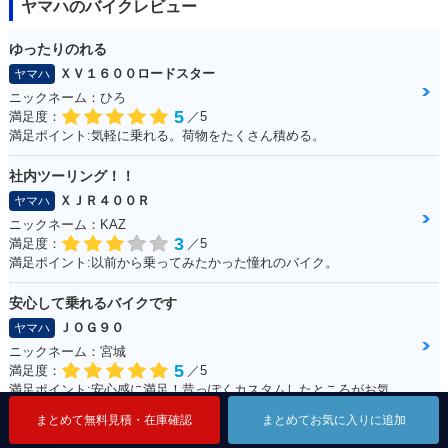
ヤマハのバイクレビュー
ゆったりのれる
ＸＶ１６００ロードスター
ヤマハ
ニックネーム：ひろ
5
満足度：
／5
満足ポイント:気軽に乗れる。荷物をたくさん積める。
社内ツーリング！！
ＸＪＲ４００Ｒ
ヤマハ
ニックネーム：KAZ
3
満足度：
／5
満足ポイント:以前から乗ってみたかった憧れのバイク。
安心して乗れるバイクです
ＪＯＧ９０
ヤマハ
ニックネーム：宮城
5
満足度：
／5
満足ポイント:安心感に満足！昔っぽくカスタムしたところがお気に入り！ ※今回のイベントでの撮影は、積載車等で移動をしており、 公道の走行はしておりません。
まとめて無料見積・在庫確認
まとめて無料見積・在庫確認
まとめて無料見積・在庫確認
まとめてお気に入りに追加
まとめてお気に入りに追加
まとめてお気に入りに追加
大型に並ぶ迫力