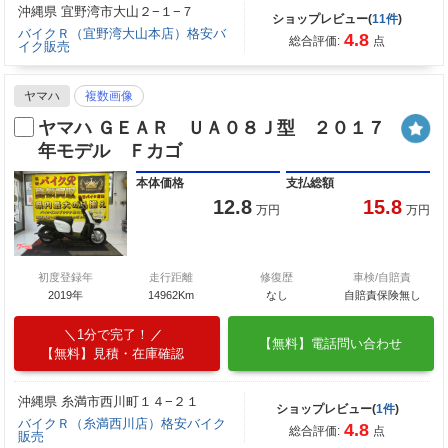
沖縄県 宜野湾市大山２−１−７
ショップレビュー(
11件
)
バイクＲ（宜野湾大山本店）格安バ
4.8
総合評価:
点
イク販売
ヤマハ
複数画像
ヤマハ ＧＥＡＲ ＵＡ０８Ｊ型 ２０１７
年モデル Ｆカゴ
本体価格
支払総額
12.8
15.8
万円
万円
初度登録年
走行距離
修復歴
車検/自賠責
2019年
14962Km
なし
自賠責保険無し
1分で完了！
【無料】電話問い合わせ
【無料】見積・在庫確認
沖縄県 糸満市西川町１４−２１
ショップレビュー(
1件
)
バイクＲ（糸満西川店）格安バイク
4.8
総合評価:
点
販売