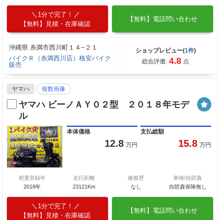
1分で完了！
【無料】電話問い合わせ
【無料】見積・在庫確認
沖縄県 糸満市西川町１４−２１
ショップレビュー(
1件
)
バイクＲ（糸満西川店）格安バイク
4.8
総合評価:
点
販売
ヤマハ
複数画像
ヤマハ ビーノＡＹ０２型 ２０１８年モデ
ル
本体価格
支払総額
12.8
15.8
万円
万円
初度登録年
走行距離
修復歴
車検/自賠責
2018年
23121Km
なし
自賠責保険無し
1分で完了！
【無料】電話問い合わせ
【無料】見積・在庫確認