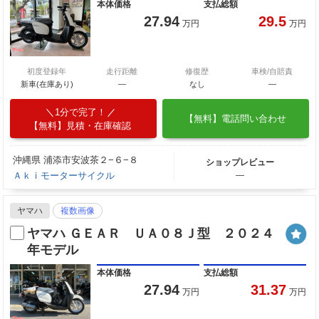
本体価格
支払総額
27.94
29.5
万円
万円
初度登録年
走行距離
修復歴
車検/自賠責
新車(在庫あり)
―
なし
―
1分で完了！
【無料】電話問い合わせ
【無料】見積・在庫確認
沖縄県 浦添市安波茶２−６−８
ショップレビュー
Ａｋｉモーターサイクル
―
ヤマハ
複数画像
ヤマハ ＧＥＡＲ ＵＡ０８Ｊ型 ２０２４
年モデル
本体価格
支払総額
27.94
31.37
万円
万円