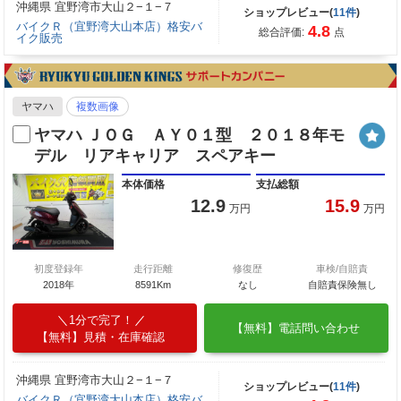
沖縄県 宜野湾市大山２−１−７
ショップレビュー(
11件
)
バイクＲ（宜野湾大山本店）格安バ
4.8
総合評価:
点
イク販売
ヤマハ
複数画像
ヤマハ ＪＯＧ ＡＹ０１型 ２０１８年モ
デル リアキャリア スペアキー
本体価格
支払総額
12.9
15.9
万円
万円
初度登録年
走行距離
修復歴
車検/自賠責
2018年
8591Km
なし
自賠責保険無し
1分で完了！
【無料】電話問い合わせ
【無料】見積・在庫確認
沖縄県 宜野湾市大山２−１−７
ショップレビュー(
11件
)
バイクＲ（宜野湾大山本店）格安バ