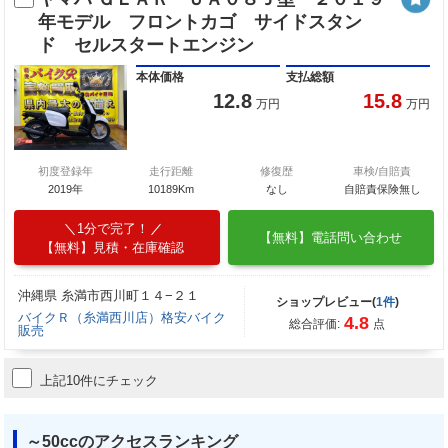
年モデル フロントカゴ サイドスタン
ド セルスタートエンジン
本体価格
支払総額
12.8
15.8
万円
万円
初度登録年
走行距離
修復歴
車検/自賠責
2019年
10189Km
なし
自賠責保険無し
1分で完了！
【無料】電話問い合わせ
【無料】見積・在庫確認
沖縄県 糸満市西川町１４−２１
ショップレビュー(
1件
)
バイクＲ（糸満西川店）格安バイク
4.8
総合評価:
点
販売
上記10件にチェック
～50ccのアクセスランキング