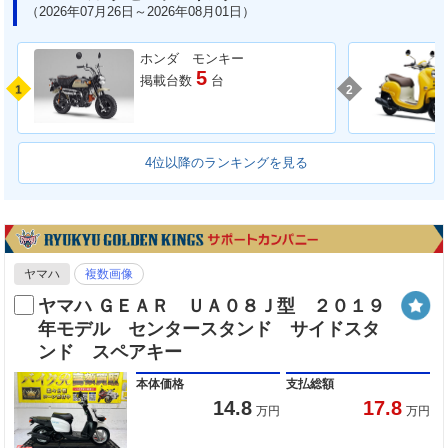
（2026年07月26日～2026年08月01日）
ホンダ モンキー
5
掲載台数
台
1
2
4位以降のランキングを見る
ヤマハ
複数画像
ヤマハ ＧＥＡＲ ＵＡ０８Ｊ型 ２０１９
年モデル センタースタンド サイドスタ
ンド スペアキー
本体価格
支払総額
14.8
17.8
万円
万円