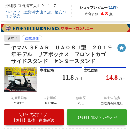
沖縄県 宜野湾市大山２−１−７
ショップレビュー(
11件
)
バイクＲ（宜野湾大山本店）格安バ
4.8
総合評価:
点
イク販売
ヤマハ
複数画像
ヤマハ ＧＥＡＲ ＵＡ０８Ｊ型 ２０１９
年モデル リアボックス フロントカゴ
サイドスタンド センタースタンド
本体価格
支払総額
11.8
14.8
万円
万円
初度登録年
走行距離
修復歴
車検/自賠責
2019年
16869Km
なし
自賠責保険無し
1分で完了！
【無料】電話問い合わせ
【無料】見積・在庫確認