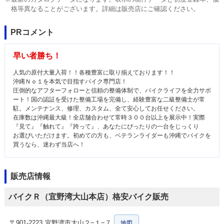
格等異なることがございます。詳細は販売店にご確認ください。
PRコメント
早い者勝ち！
人気の原付大量入荷！！各種豊富に取り揃えております！！
沖縄Ｎｏ１を本気で目指すバイク専門店！
圧倒的なアフターフォローと信頼の整備体制で、バイクライフを全力サポ
ート！国の認証を受けた整備工場を完備し、経験豊富な二級整備士が常
駐。メンテナンス、修理、カスタム、全て安心してお任せください。
在庫数は沖縄最大級！全店舗合わせて常時３００台以上を展示中！実際
『見て』『触れて』『跨って』、あなたにぴったりの一台をじっくり
お選びいただけます。初めての方も、ベテランライダーも沖縄でバイクを
買うなら、迷わず当店へ！
販売店情報
バイクＲ（宜野湾大山本店）格安バイク販売
〒901-2223
宜野湾市大山２−１−７
地図