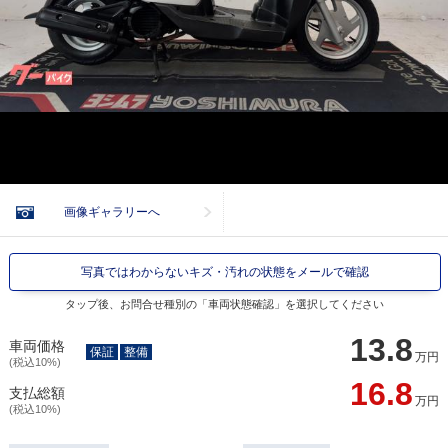
画像ギャラリーへ
写真ではわからないキズ・汚れの状態をメールで確認
タップ後、お問合せ種別の「車両状態確認」を選択してください
13.8
車両価格
保証
整備
万円
(税込10%)
16.8
支払総額
万円
(税込10%)