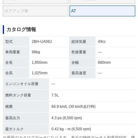
ボアアップ車
AT
カタログ情報
型式
2BH-UA08J
総排気量
49cc
車両重量
98kg
乾燥重量
―
全長
1,850mm
全幅
680mm
全高
1,025mm
最高速度
―
エンジンオイル容量
―
燃料タンク容量
7.5L
燃費
66.9 km/L (30 km/h走行時)
最高出力
4.3 ps (8,500 rpm)
最大トルク
0.42 kg・m (6,500 rpm)
※最新のカタログデータになります。表示の物件データと初度登録年、価