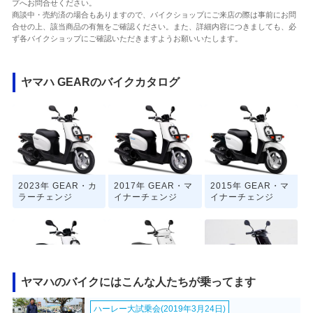
プへお問合せください。
商談中・売約済の場合もありますので、バイクショップにご来店の際は事前にお問
合せの上、該当商品の有無をご確認ください。また、詳細内容につきましても、必
ず各バイクショップにご確認いただきますようお願いいたします。
ヤマハ GEARのバイクカタログ
2023年 GEAR・カ
2017年 GEAR・マ
2015年 GEAR・マ
ラーチェンジ
イナーチェンジ
イナーチェンジ
ヤマハのバイクにはこんな人たちが乗ってます
2008年 GEAR・フ
2006年 GEAR・マ
2003年 GEAR Bla
ハーレー大試乗会(2019年3月24日)
ルモデルチェンジ
イナーチェンジ
ck Edition・特別・