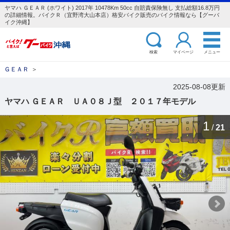
ヤマハ ＧＥＡＲ (ホワイト) 2017年 10478Km 50cc 自賠責保険無し 支払総額16.8万円
の詳細情報。バイクＲ（宜野湾大山本店）格安バイク販売のバイク情報なら【グーバ
イク沖縄】
検索
マイページ
メニュー
ＧＥＡＲ
＞
2025-08-08更新
ヤマハ ＧＥＡＲ ＵＡ０８Ｊ型 ２０１７年モデル
1
/
21