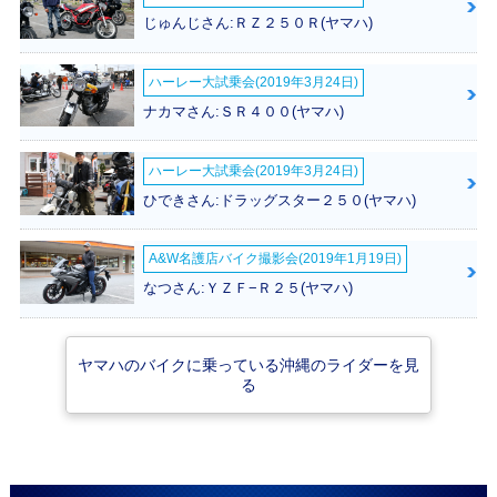
限定仕様
じゅんじさん:ＲＺ２５０Ｒ(ヤマハ)
ハーレー大試乗会(2019年3月24日)
ナカマさん:ＳＲ４００(ヤマハ)
ハーレー大試乗会(2019年3月24日)
2000年 GEAR・マ
1996年 GEAR・マ
1994年 GEAR・新
イナーチェンジ
イナーチェンジ
登場
ひできさん:ドラッグスター２５０(ヤマハ)
A&W名護店バイク撮影会(2019年1月19日)
なつさん:ＹＺＦ−Ｒ２５(ヤマハ)
ヤマハのバイクに乗っている沖縄のライダーを見
る