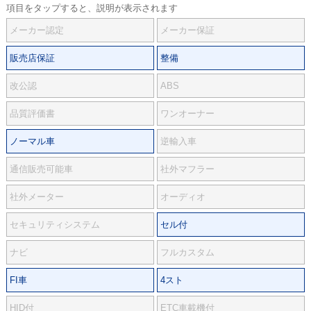
項目をタップすると、説明が表示されます
メーカー認定
メーカー保証
販売店保証
整備
改公認
ABS
品質評価書
ワンオーナー
ノーマル車
逆輸入車
通信販売可能車
社外マフラー
社外メーター
オーディオ
セキュリティシステム
セル付
ナビ
フルカスタム
FI車
4スト
HID付
ETC車載機付