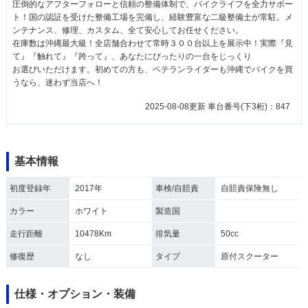
圧倒的なアフターフォローと信頼の整備体制で、バイクライフを全力サポー
ト！国の認証を受けた整備工場を完備し、経験豊富な二級整備士が常駐。メ
ンテナンス、修理、カスタム、全て安心してお任せください。
在庫数は沖縄最大級！全店舗合わせて常時３００台以上を展示中！実際『見
て』『触れて』『跨って』、あなたにぴったりの一台をじっくり
お選びいただけます。初めての方も、ベテランライダーも沖縄でバイクを買
うなら、迷わず当店へ！
2025-08-08更新 車台番号(下3桁)：847
基本情報
初度登録年
2017年
車検/自賠責
自賠責保険無し
カラー
ホワイト
製造国
走行距離
10478Km
排気量
50cc
修復歴
なし
タイプ
原付スクーター
仕様・オプション・装備