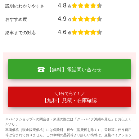
4.8
説明のわかりやすさ
点
4.9
おすすめ度
点
4.6
納車までの対応
点
【無料】電話問い合わせ
1分で完了！
【無料】見積・在庫確認
※バイクショップへの問合せ・来店の際には「グーバイク沖縄を見た」とお伝えく
ださい。
車両価格（現金販売価格）には保険料、税金（消費税を除く）、登録等に伴う費用
等は含まれておりません。この車輌の品質等より詳しい情報は、直接バイクショッ