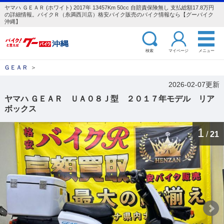
ヤマハ ＧＥＡＲ (ホワイト) 2017年 13457Km 50cc 自賠責保険無し 支払総額17.8万円
の詳細情報。バイクＲ（糸満西川店）格安バイク販売のバイク情報なら【グーバイク
沖縄】
検索
マイページ
メニュー
ＧＥＡＲ
＞
2026-02-07更新
ヤマハ ＧＥＡＲ ＵＡ０８Ｊ型 ２０１７年モデル リア
ボックス
1
/
21