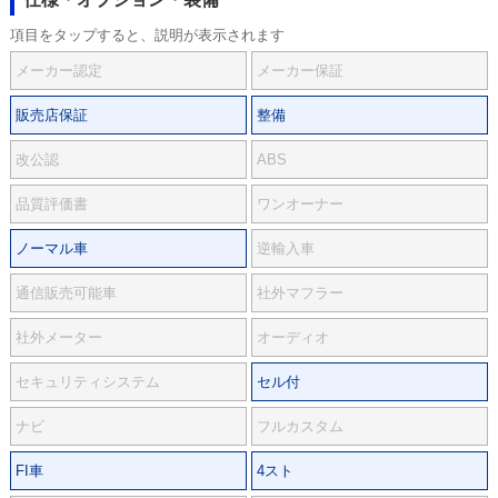
項目をタップすると、説明が表示されます
メーカー認定
メーカー保証
販売店保証
整備
改公認
ABS
品質評価書
ワンオーナー
ノーマル車
逆輸入車
通信販売可能車
社外マフラー
社外メーター
オーディオ
セキュリティシステム
セル付
ナビ
フルカスタム
FI車
4スト