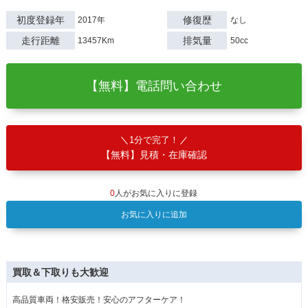
初度登録年
修復歴
2017年
なし
走行距離
排気量
13457Km
50cc
【無料】電話問い合わせ
1分で完了！
【無料】見積・在庫確認
0
人がお気に入りに登録
お気に入りに追加
買取＆下取りも大歓迎
高品質車両！格安販売！安心のアフターケア！