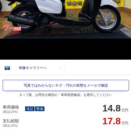
画像ギャラリーへ
写真ではわからないキズ・汚れの状態をメールで確認
タップ後、お問合せ種別の「車両状態確認」を選択してください
14.8
車両価格
保証
整備
万円
(税込10%)
17.8
支払総額
万円
(税込10%)