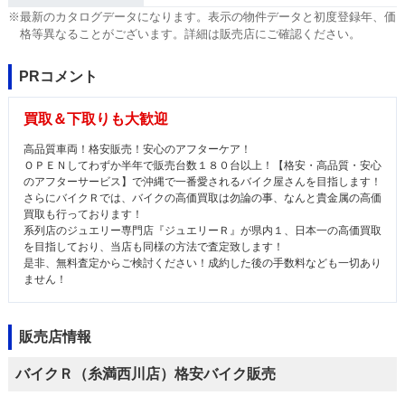
※最新のカタログデータになります。表示の物件データと初度登録年、価
格等異なることがございます。詳細は販売店にご確認ください。
PRコメント
買取＆下取りも大歓迎
高品質車両！格安販売！安心のアフターケア！
ＯＰＥＮしてわずか半年で販売台数１８０台以上！【格安・高品質・安心
のアフターサービス】で沖縄で一番愛されるバイク屋さんを目指します！
さらにバイクＲでは、バイクの高価買取は勿論の事、なんと貴金属の高価
買取も行っております！
系列店のジュエリー専門店『ジュエリーＲ』が県内１、日本一の高価買取
を目指しており、当店も同様の方法で査定致します！
是非、無料査定からご検討ください！成約した後の手数料なども一切あり
ません！
販売店情報
バイクＲ（糸満西川店）格安バイク販売