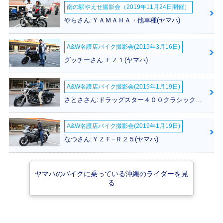
2008年 GEAR・フ
2006年 GEAR・マ
2003年 GEAR Bla
南の駅やえせ撮影会（2019年11月24日開催）
ルモデルチェンジ
イナーチェンジ
ck Edition・特別・
限定仕様
やらさん:ＹＡＭＡＨＡ・他車種(ヤマハ)
A&W名護店バイク撮影会(2019年3月16日)
グッチーさん:ＦＺ１(ヤマハ)
A&W名護店バイク撮影会(2019年1月19日)
2000年 GEAR・マ
1996年 GEAR・マ
1994年 GEAR・新
イナーチェンジ
イナーチェンジ
登場
さとささん:ドラッグスター４００クラシック(ヤマハ)
A&W名護店バイク撮影会(2019年1月19日)
なつさん:ＹＺＦ−Ｒ２５(ヤマハ)
ヤマハのバイクに乗っている沖縄のライダーを見
る