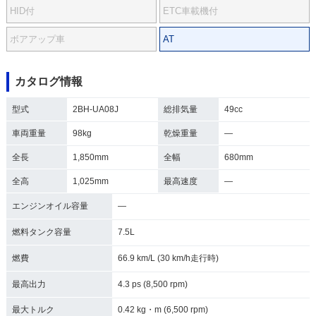
HID付
ETC車載機付
ボアアップ車
AT
カタログ情報
型式
2BH-UA08J
総排気量
49cc
車両重量
98kg
乾燥重量
―
全長
1,850mm
全幅
680mm
全高
1,025mm
最高速度
―
エンジンオイル容量
―
燃料タンク容量
7.5L
燃費
66.9 km/L (30 km/h走行時)
最高出力
4.3 ps (8,500 rpm)
最大トルク
0.42 kg・m (6,500 rpm)