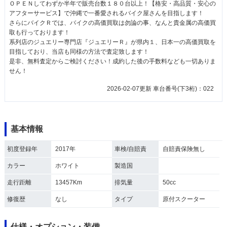
ＯＰＥＮしてわずか半年で販売台数１８０台以上！【格安・高品質・安心の
アフターサービス】で沖縄で一番愛されるバイク屋さんを目指します！
さらにバイクＲでは、バイクの高価買取は勿論の事、なんと貴金属の高価買
取も行っております！
系列店のジュエリー専門店『ジュエリーＲ』が県内１、日本一の高価買取を
目指しており、当店も同様の方法で査定致します！
是非、無料査定からご検討ください！成約した後の手数料なども一切ありま
せん！
2026-02-07更新 車台番号(下3桁)：022
基本情報
初度登録年
2017年
車検/自賠責
自賠責保険無し
カラー
ホワイト
製造国
走行距離
13457Km
排気量
50cc
修復歴
なし
タイプ
原付スクーター
仕様・オプション・装備