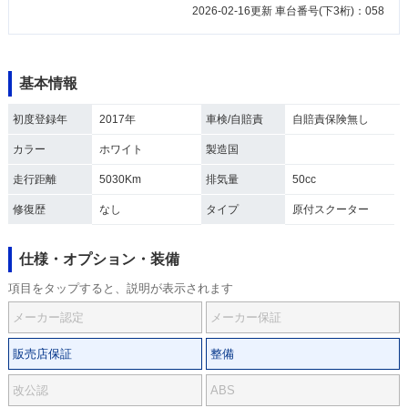
2026-02-16更新 車台番号(下3桁)：058
基本情報
初度登録年
2017年
車検/自賠責
自賠責保険無し
カラー
ホワイト
製造国
走行距離
5030Km
排気量
50cc
修復歴
なし
タイプ
原付スクーター
仕様・オプション・装備
項目をタップすると、説明が表示されます
メーカー認定
メーカー保証
販売店保証
整備
改公認
ABS