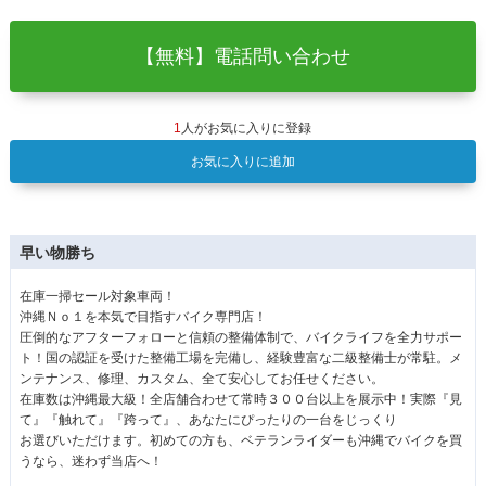
【無料】電話問い合わせ
1
人がお気に入りに登録
お気に入りに追加
早い物勝ち
在庫一掃セール対象車両！
沖縄Ｎｏ１を本気で目指すバイク専門店！
圧倒的なアフターフォローと信頼の整備体制で、バイクライフを全力サポー
ト！国の認証を受けた整備工場を完備し、経験豊富な二級整備士が常駐。メ
ンテナンス、修理、カスタム、全て安心してお任せください。
在庫数は沖縄最大級！全店舗合わせて常時３００台以上を展示中！実際『見
て』『触れて』『跨って』、あなたにぴったりの一台をじっくり
お選びいただけます。初めての方も、ベテランライダーも沖縄でバイクを買
うなら、迷わず当店へ！