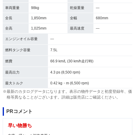
車両重量
98kg
乾燥重量
―
全長
1,850mm
全幅
680mm
全高
1,025mm
最高速度
―
エンジンオイル容量
―
燃料タンク容量
7.5L
燃費
66.9 km/L (30 km/h走行時)
最高出力
4.3 ps (8,500 rpm)
最大トルク
0.42 kg・m (6,500 rpm)
※最新のカタログデータになります。表示の物件データと初度登録年、価
格等異なることがございます。詳細は販売店にご確認ください。
PRコメント
早い物勝ち