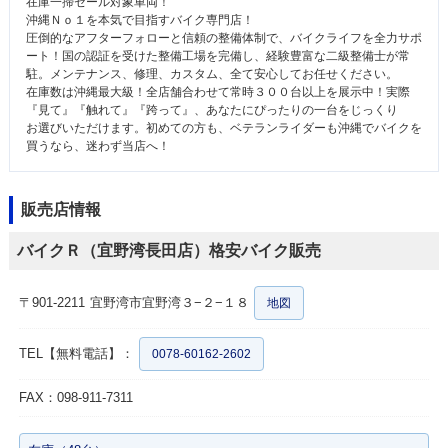
在庫一掃セール対象車両！
沖縄Ｎｏ１を本気で目指すバイク専門店！
圧倒的なアフターフォローと信頼の整備体制で、バイクライフを全力サポ
ート！国の認証を受けた整備工場を完備し、経験豊富な二級整備士が常
駐。メンテナンス、修理、カスタム、全て安心してお任せください。
在庫数は沖縄最大級！全店舗合わせて常時３００台以上を展示中！実際
『見て』『触れて』『跨って』、あなたにぴったりの一台をじっくり
お選びいただけます。初めての方も、ベテランライダーも沖縄でバイクを
買うなら、迷わず当店へ！
販売店情報
バイクＲ（宜野湾長田店）格安バイク販売
〒901-2211
宜野湾市宜野湾３−２−１８
地図
TEL【無料電話】：
0078-60162-2602
FAX：098-911-7311