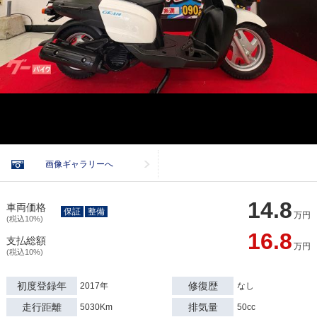
画像ギャラリーへ
14.8
車両価格
保証
整備
万円
(税込10%)
16.8
支払総額
万円
(税込10%)
初度登録年
修復歴
2017年
なし
走行距離
排気量
5030Km
50cc