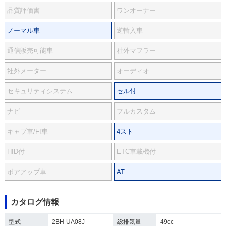
品質評価書
ワンオーナー
ノーマル車
逆輸入車
通信販売可能車
社外マフラー
社外メーター
オーディオ
セキュリティシステム
セル付
ナビ
フルカスタム
キャブ車/FI車
4スト
HID付
ETC車載機付
ボアアップ車
AT
カタログ情報
型式
2BH-UA08J
総排気量
49cc