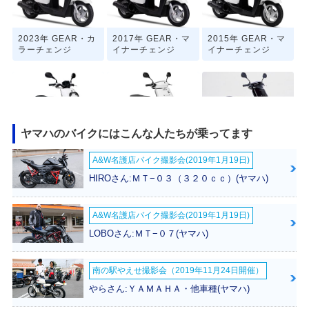
2023年 GEAR・カ
2017年 GEAR・マ
2015年 GEAR・マ
ラーチェンジ
イナーチェンジ
イナーチェンジ
ヤマハのバイクにはこんな人たちが乗ってます
2008年 GEAR・フ
2006年 GEAR・マ
2003年 GEAR Bla
A&W名護店バイク撮影会(2019年1月19日)
ルモデルチェンジ
イナーチェンジ
ck Edition・特別・
限定仕様
HIROさん:ＭＴ−０３（３２０ｃｃ）(ヤマハ)
A&W名護店バイク撮影会(2019年1月19日)
LOBOさん:ＭＴ−０７(ヤマハ)
南の駅やえせ撮影会（2019年11月24日開催）
2000年 GEAR・マ
1996年 GEAR・マ
1994年 GEAR・新
イナーチェンジ
イナーチェンジ
登場
やらさん:ＹＡＭＡＨＡ・他車種(ヤマハ)