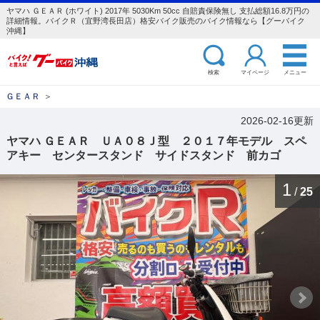
ヤマハ ＧＥＡＲ (ホワイト) 2017年 5030Km 50cc 自賠責保険無し 支払総額16.8万円の
詳細情報。バイクＲ（宜野湾長田店）格安バイク販売のバイク情報なら【グーバイク
沖縄】
検索
マイページ
メニュー
ＧＥＡＲ
＞
2026-02-16更新
ヤマハ ＧＥＡＲ ＵＡ０８Ｊ型 ２０１７年モデル スペ
アキー センタースタンド サイドスタンド 前カゴ
1
/
25