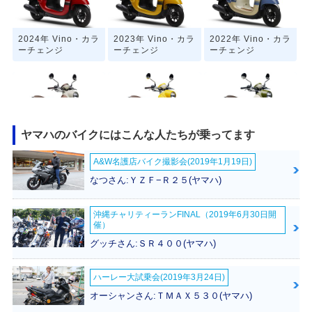
2024年 Vino・カラ
2023年 Vino・カラ
2022年 Vino・カラ
ーチェンジ
ーチェンジ
ーチェンジ
ヤマハのバイクにはこんな人たちが乗ってます
2021年 Vino・カラ
2019年 Vino・カラ
2018年 Vino・フル
A&W名護店バイク撮影会(2019年1月19日)
ーチェンジ
ーチェンジ
モデルチェンジ
なつさん:ＹＺＦ−Ｒ２５(ヤマハ)
沖縄チャリティーランFINAL（2019年6月30日開
催）
グッチさん:ＳＲ４００(ヤマハ)
2018年 Vino DEL
2017年 Vino DEL
2017年 Vino DEL
ハーレー大試乗会(2019年3月24日)
UXE・カラーチェ
UXE 20th Anniver
UXE・マイナーチ
ンジ
sary Edition・特
ェンジ
オーシャンさん:ＴＭＡＸ５３０(ヤマハ)
別・限定仕様