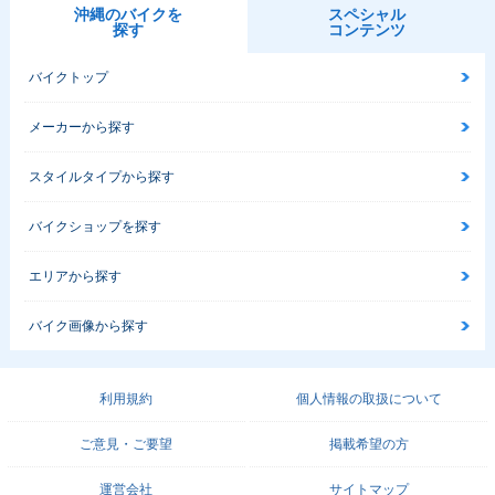
沖縄のバイクを
スペシャル
探す
コンテンツ
2015年 Vino DEL
2015年 Vino DEL
2015年 Vino DEL
UXE Girl・マイナ
UXE Boy
UXE Girl・カラー
バイクトップ
ーチェンジ
チェンジ
メーカーから探す
スタイルタイプから探す
バイクショップを探す
2015年 Vino DEL
2014年 Vino DEL
2014年 Vino DEL
UXE Boy
UXE Vacation Styl
UXE・カラーチェ
エリアから探す
e・特別・限定仕様
ンジ
バイク画像から探す
利用規約
個人情報の取扱について
ご意見・ご要望
掲載希望の方
2014年 Vino・カラ
2013年 Vino DEL
2013年 Vino DEL
ーチェンジ
UXE Vacation Styl
UXE・カラーチェ
e・特別・限定仕様
ンジ
運営会社
サイトマップ