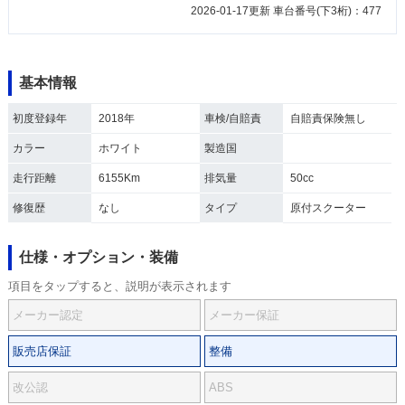
2026-01-17更新 車台番号(下3桁)：477
基本情報
初度登録年
2018年
車検/自賠責
自賠責保険無し
カラー
ホワイト
製造国
走行距離
6155Km
排気量
50cc
修復歴
なし
タイプ
原付スクーター
仕様・オプション・装備
項目をタップすると、説明が表示されます
メーカー認定
メーカー保証
販売店保証
整備
改公認
ABS