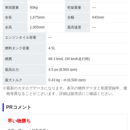
車両重量
80kg
乾燥重量
―
全長
1,675mm
全幅
645mm
全高
1,005mm
最高速度
―
エンジンオイル容量
―
燃料タンク容量
4.5L
燃費
68.3 km/L (30 km/h走行時)
最高出力
4.5 ps (8,000 rpm)
最大トルク
0.43 kg・m (6,500 rpm)
※最新のカタログデータになります。表示の物件データと初度登録年、価
格等異なることがございます。詳細は販売店にご確認ください。
PRコメント
早い物勝ち