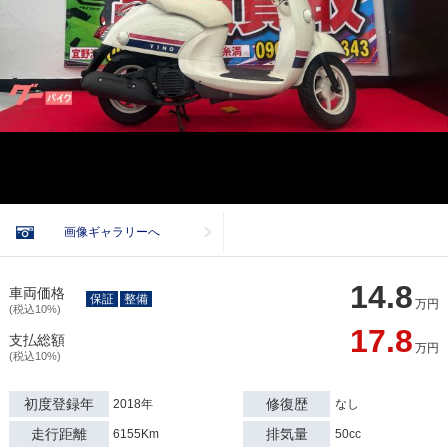
画像ギャラリーへ
14.8
車両価格
保証
整備
万円
(税込10%)
17.8
支払総額
万円
(税込10%)
初度登録年
修復歴
2018年
なし
走行距離
排気量
6155Km
50cc