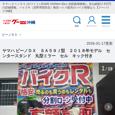
ヤマハ ビーノＤＸ (ホワイト) 2018年 6155Km 50cc 自賠責保険無し 支払総額17.8万円
の詳細情報。バイクＲ（宜野湾長田店）格安バイク販売のバイク情報なら【グーバイ
ク沖縄】
検索
マイページ
メニュー
ビーノＤＸ
＞
2026-01-17更新
ヤマハ ビーノＤＸ ＳＡ５９Ｊ型 ２０１８年モデル セ
ンタースタンド 丸型ミラー セル キック付き
1
/
19