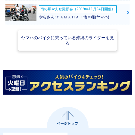
南の駅やえせ撮影会（2019年11月24日開催）
やらさん:ＹＡＭＡＨＡ・他車種(ヤマハ)
ヤマハのバイクに乗っている沖縄のライダーを見
2017年 Vino DEL
2016年 Vino DEL
2016年 Vino DEL
る
UXE・カラーチェ
UXE Navy Style・
UXE Girl・カラー
ンジ
特別・限定仕様
チェンジ
2016年 Vino DEL
2016年 Vino DEL
2015年 Vino DEL
UXE
UXE Boy
UXE Sweet Styl
e・特別・限定仕様