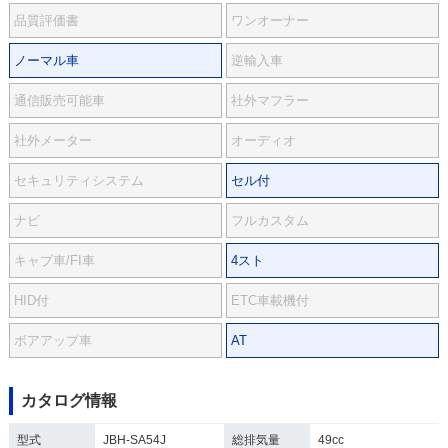
品質評価書
ワンオーナー
ノーマル車
逆輸入車
通信販売可能車
社外マフラー
社外メーター
オーディオ
セキュリティシステム
セル付
ナビ
フルカスタム
キャブ車/FI車
4スト
HID付
ETC車載機付
ボアアップ車
AT
カタログ情報
型式
JBH-SA54J
総排気量
49cc