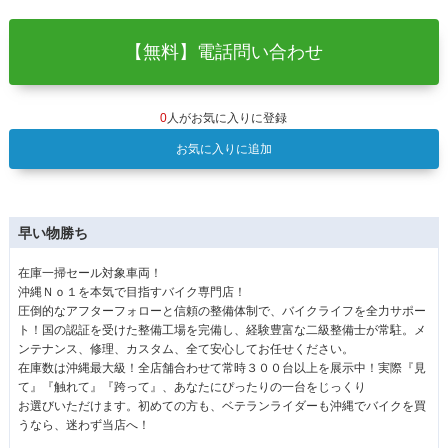
【無料】電話問い合わせ
0
人がお気に入りに登録
お気に入りに追加
早い物勝ち
在庫一掃セール対象車両！
沖縄Ｎｏ１を本気で目指すバイク専門店！
圧倒的なアフターフォローと信頼の整備体制で、バイクライフを全力サポー
ト！国の認証を受けた整備工場を完備し、経験豊富な二級整備士が常駐。メ
ンテナンス、修理、カスタム、全て安心してお任せください。
在庫数は沖縄最大級！全店舗合わせて常時３００台以上を展示中！実際『見
て』『触れて』『跨って』、あなたにぴったりの一台をじっくり
お選びいただけます。初めての方も、ベテランライダーも沖縄でバイクを買
うなら、迷わず当店へ！