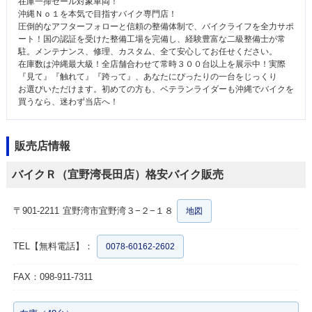
在庫一掃セール対象車両！
沖縄Ｎｏ１を本気で目指すバイク専門店！
圧倒的なアフターフォローと信頼の整備体制で、バイクライフを全力サポ
ート！国の認証を受けた整備工場を完備し、経験豊富な二級整備士が常
駐。メンテナンス、修理、カスタム、全て安心してお任せください。
在庫数は沖縄最大級！全店舗合わせて常時３００台以上を展示中！実際
『見て』『触れて』『跨って』、あなたにぴったりの一台をじっくり
お選びいただけます。初めての方も、ベテランライダーも沖縄でバイクを
買うなら、迷わず当店へ！
販売店情報
バイクＲ（宜野湾長田店）格安バイク販売
〒901-2211
宜野湾市宜野湾３−２−１８
地図
TEL【無料電話】：
0078-60162-2602
FAX：098-911-7311