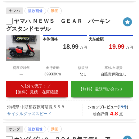
ヤマハ
複数画像
動画
ヤマハ ＮＥＷＳ ＧＥＡＲ パーキン
グスタンドモデル
本体価格
支払総額
18.99
19.99
万円
万円
初度登録年
走行距離
修復歴
車検/自賠責
―
39933Km
なし
自賠責保険無し
1分で完了！
【無料】電話問い合わせ
【無料】見積・在庫確認
沖縄県 中頭郡西原町翁長５５８
ショップレビュー(
19件
)
4.8
サイクルグッズスピード
総合評価:
点
ホンダ
複数画像
動画