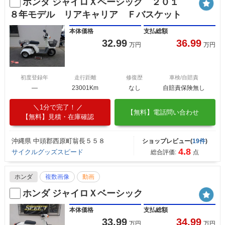
ホンダ ジャイロＸベーシック ２０１
８年モデル リアキャリア Ｆバスケット
本体価格
支払総額
32.99
36.99
万円
万円
初度登録年
走行距離
修復歴
車検/自賠責
―
23001Km
なし
自賠責保険無し
1分で完了！
【無料】電話問い合わせ
【無料】見積・在庫確認
沖縄県 中頭郡西原町翁長５５８
ショップレビュー(
19件
)
4.8
サイクルグッズスピード
総合評価:
点
ホンダ
複数画像
動画
ホンダ ジャイロＸベーシック
本体価格
支払総額
33.99
34.99
万円
万円