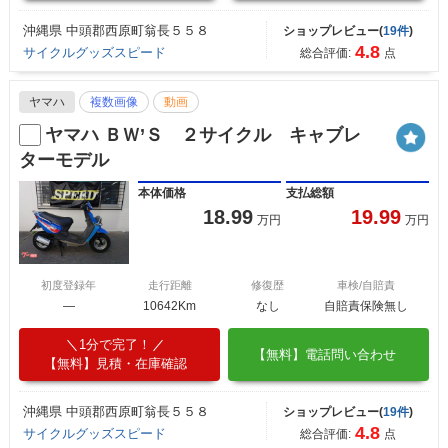
沖縄県 中頭郡西原町翁長５５８
ショップレビュー(
19件
)
4.8
サイクルグッズスピード
総合評価:
点
ヤマハ
複数画像
動画
ヤマハ ＢＷ’Ｓ ２サイクル キャブレ
ターモデル
本体価格
支払総額
18.99
19.99
万円
万円
初度登録年
走行距離
修復歴
車検/自賠責
―
10642Km
なし
自賠責保険無し
1分で完了！
【無料】電話問い合わせ
【無料】見積・在庫確認
沖縄県 中頭郡西原町翁長５５８
ショップレビュー(
19件
)
4.8
サイクルグッズスピード
総合評価:
点