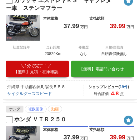
カワサキ エストレヤＲＳ キャブレタ
ー車 ステンマフラー
本体価格
支払総額
37.99
39.99
万円
万円
初度登録年
走行距離
修復歴
車検/自賠責
―
23829Km
なし
自賠責保険無し
1分で完了！
【無料】電話問い合わせ
【無料】見積・在庫確認
沖縄県 中頭郡西原町翁長５５８
ショップレビュー(
19件
)
4.8
サイクルグッズスピード
総合評価:
点
ホンダ
複数画像
動画
ホンダ ＶＴＲ２５０
本体価格
支払総額
37.99
39.99
万円
万円