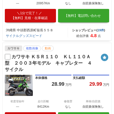
―
20957Km
なし
自賠責保険無し
1分で完了！
【無料】電話問い合わせ
【無料】見積・在庫確認
沖縄県 中頭郡西原町翁長５５８
ショップレビュー(
19件
)
4.8
サイクルグッズスピード
総合評価:
点
カワサキ
複数画像
動画
カワサキ ＫＳＲ１１０ ＫＬ１１０Ａ
型 ２００３年モデル キャブレター ４
サイクル
本体価格
支払総額
28.99
29.99
万円
万円
初度登録年
走行距離
修復歴
車検/自賠責
―
8412Km
なし
自賠責保険無し