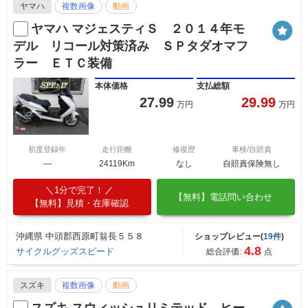
ヤマハ
複数画像
動画
ヤマハ マジェスティＳ ２０１４年モ
デル リコール対策済み ＳＰタダオマフ
ラー ＥＴＣ装備
本体価格
支払総額
27.99
29.99
万円
万円
初度登録年
走行距離
修復歴
車検/自賠責
―
24119Km
なし
自賠責保険無し
1分で完了！
【無料】電話問い合わせ
【無料】見積・在庫確認
沖縄県 中頭郡西原町翁長５５８
ショップレビュー(
19件
)
4.8
サイクルグッズスピード
総合評価:
点
スズキ
複数画像
動画
スズキ スウィッシュリミテッド ヒー