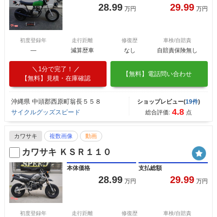
28.99
29.99
万円
万円
初度登録年
走行距離
修復歴
車検/自賠責
―
減算歴車
なし
自賠責保険無し
1分で完了！
【無料】電話問い合わせ
【無料】見積・在庫確認
沖縄県 中頭郡西原町翁長５５８
ショップレビュー(
19件
)
4.8
サイクルグッズスピード
総合評価:
点
カワサキ
複数画像
動画
カワサキ ＫＳＲ１１０
本体価格
支払総額
28.99
29.99
万円
万円
初度登録年
走行距離
修復歴
車検/自賠責