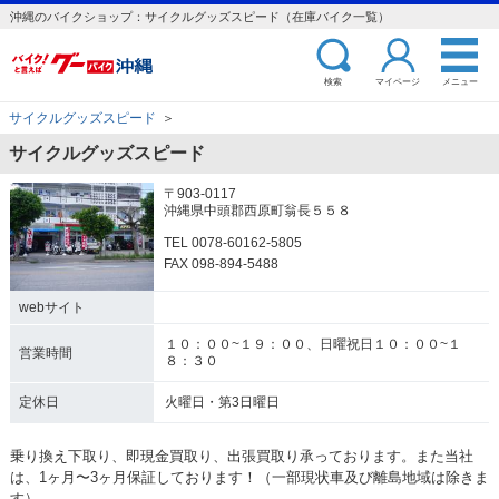
沖縄のバイクショップ：サイクルグッズスピード（在庫バイク一覧）
検索
マイページ
メニュー
サイクルグッズスピード
＞
サイクルグッズスピード
〒903-0117
沖縄県中頭郡西原町翁長５５８
TEL 0078-60162-5805
FAX 098-894-5488
webサイト
１０：００~１９：００、日曜祝日１０：００~１
営業時間
８：３０
定休日
火曜日・第3日曜日
乗り換え下取り、即現金買取り、出張買取り承っております。また当社
は、1ヶ月〜3ヶ月保証しております！（一部現状車及び離島地域は除きま
す）