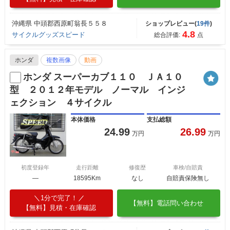
沖縄県 中頭郡西原町翁長５５８
ショップレビュー(
19件
)
4.8
サイクルグッズスピード
総合評価:
点
ホンダ
複数画像
動画
ホンダ スーパーカブ１１０ ＪＡ１０
型 ２０１２年モデル ノーマル インジ
ェクション ４サイクル
本体価格
支払総額
24.99
26.99
万円
万円
初度登録年
走行距離
修復歴
車検/自賠責
―
18595Km
なし
自賠責保険無し
1分で完了！
【無料】電話問い合わせ
【無料】見積・在庫確認