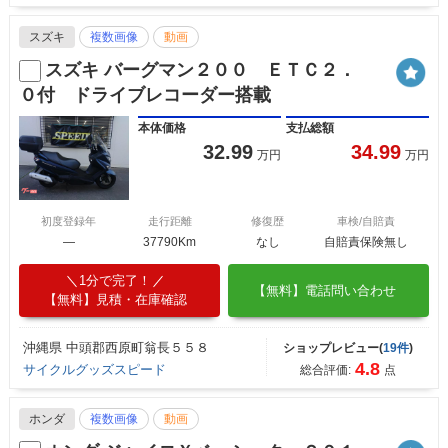
スズキ
複数画像
動画
スズキ バーグマン２００ ＥＴＣ２．
０付 ドライブレコーダー搭載
本体価格
支払総額
32.99
34.99
万円
万円
初度登録年
走行距離
修復歴
車検/自賠責
―
37790Km
なし
自賠責保険無し
1分で完了！
【無料】電話問い合わせ
【無料】見積・在庫確認
沖縄県 中頭郡西原町翁長５５８
ショップレビュー(
19件
)
4.8
サイクルグッズスピード
総合評価:
点
ホンダ
複数画像
動画