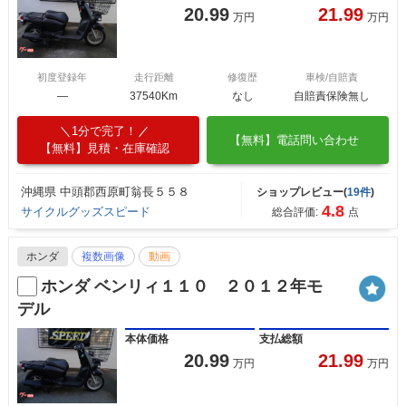
20.99
21.99
万円
万円
初度登録年
走行距離
修復歴
車検/自賠責
―
37540Km
なし
自賠責保険無し
1分で完了！
【無料】電話問い合わせ
【無料】見積・在庫確認
沖縄県 中頭郡西原町翁長５５８
ショップレビュー(
19件
)
4.8
サイクルグッズスピード
総合評価:
点
ホンダ
複数画像
動画
ホンダ ベンリィ１１０ ２０１２年モ
デル
本体価格
支払総額
20.99
21.99
万円
万円