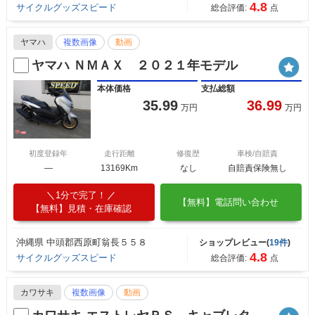
4.8
サイクルグッズスピード
総合評価:
点
ヤマハ
複数画像
動画
ヤマハ ＮＭＡＸ ２０２１年モデル
本体価格
支払総額
35.99
36.99
万円
万円
初度登録年
走行距離
修復歴
車検/自賠責
―
13169Km
なし
自賠責保険無し
1分で完了！
【無料】電話問い合わせ
【無料】見積・在庫確認
沖縄県 中頭郡西原町翁長５５８
ショップレビュー(
19件
)
4.8
サイクルグッズスピード
総合評価:
点
カワサキ
複数画像
動画