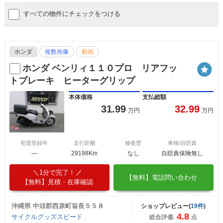
すべての物件にチェックをつける
ホンダ
複数画像
動画
ホンダ ベンリィ１１０プロ リアフッ
トブレーキ ヒーターグリップ
本体価格
支払総額
31.99
32.99
万円
万円
初度登録年
走行距離
修復歴
車検/自賠責
―
29198Km
なし
自賠責保険無し
1分で完了！
【無料】電話問い合わせ
【無料】見積・在庫確認
沖縄県 中頭郡西原町翁長５５８
ショップレビュー(
19件
)
4.8
サイクルグッズスピード
総合評価:
点