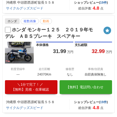
沖縄県 中頭郡西原町翁長５５８
ショップレビュー(
19件
)
4.8
サイクルグッズスピード
総合評価:
点
ホンダ
複数画像
動画
ホンダ モンキー１２５ ２０１９年モ
デル ＡＢＳブレーキ スペアキー
本体価格
支払総額
31.99
32.99
万円
万円
初度登録年
走行距離
修復歴
車検/自賠責
―
24070Km
なし
自賠責保険無し
1分で完了！
【無料】電話問い合わせ
【無料】見積・在庫確認
沖縄県 中頭郡西原町翁長５５８
ショップレビュー(
19件
)
4.8
サイクルグッズスピード
総合評価:
点