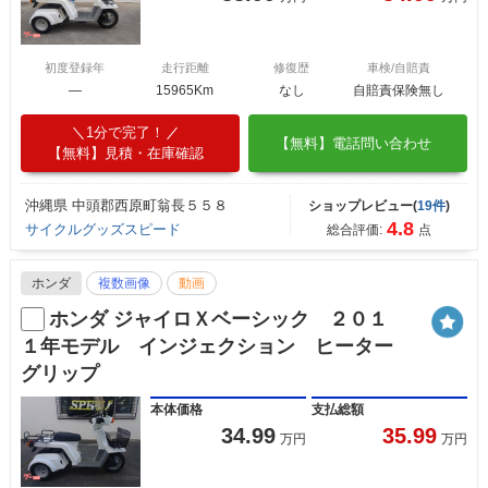
初度登録年
走行距離
修復歴
車検/自賠責
―
15965Km
なし
自賠責保険無し
1分で完了！
【無料】電話問い合わせ
【無料】見積・在庫確認
沖縄県 中頭郡西原町翁長５５８
ショップレビュー(
19件
)
4.8
サイクルグッズスピード
総合評価:
点
ホンダ
複数画像
動画
ホンダ ジャイロＸベーシック ２０１
１年モデル インジェクション ヒーター
グリップ
本体価格
支払総額
34.99
35.99
万円
万円