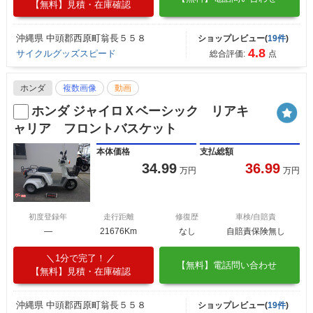
【無料】見積・在庫確認
沖縄県 中頭郡西原町翁長５５８
ショップレビュー(
19件
)
4.8
サイクルグッズスピード
総合評価:
点
ホンダ
複数画像
動画
ホンダ ジャイロＸベーシック リアキ
ャリア フロントバスケット
本体価格
支払総額
34.99
36.99
万円
万円
初度登録年
走行距離
修復歴
車検/自賠責
―
21676Km
なし
自賠責保険無し
1分で完了！
【無料】電話問い合わせ
【無料】見積・在庫確認
沖縄県 中頭郡西原町翁長５５８
ショップレビュー(
19件
)