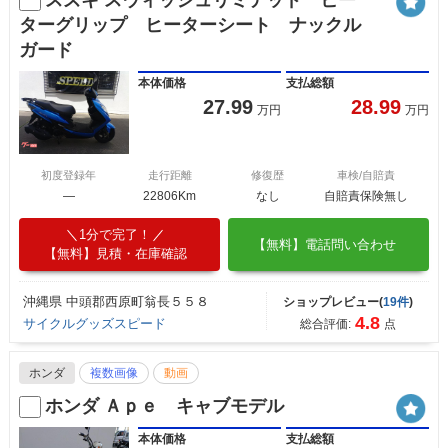
ターグリップ ヒーターシート ナックル
ガード
本体価格
支払総額
27.99
28.99
万円
万円
初度登録年
走行距離
修復歴
車検/自賠責
―
22806Km
なし
自賠責保険無し
1分で完了！
【無料】電話問い合わせ
【無料】見積・在庫確認
沖縄県 中頭郡西原町翁長５５８
ショップレビュー(
19件
)
4.8
サイクルグッズスピード
総合評価:
点
ホンダ
複数画像
動画
ホンダ Ａｐｅ キャブモデル
本体価格
支払総額