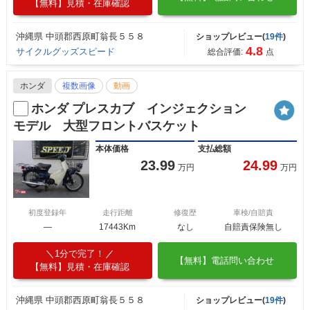
【無料】見積・在庫確認
沖縄県 中頭郡西原町翁長５５８
ショップレビュー(
19件
)
4.8
サイクルグッズスピード
総合評価:
点
ホンダ
複数画像
動画
ホンダ プレスカブ インジェクション
モデル 大型フロントバスケット
本体価格
支払総額
23.99
24.99
万円
万円
初度登録年
走行距離
修復歴
車検/自賠責
―
17443Km
なし
自賠責保険無し
1分で完了！
【無料】電話問い合わせ
【無料】見積・在庫確認
沖縄県 中頭郡西原町翁長５５８
ショップレビュー(
19件
)