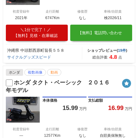
初度登録年
走行距離
修復歴
車検/自賠責
2021年
6747Km
なし
検2026/11
1分で完了！
【無料】電話問い合わせ
【無料】見積・在庫確認
沖縄県 中頭郡西原町翁長５５８
ショップレビュー(
19件
)
4.8
サイクルグッズスピード
総合評価:
点
ホンダ
複数画像
動画
ホンダ タクト・ベーシック ２０１６
年モデル
本体価格
支払総額
15.99
16.99
万円
万円
初度登録年
走行距離
修復歴
車検/自賠責
―
12577Km
なし
自賠責保険無し