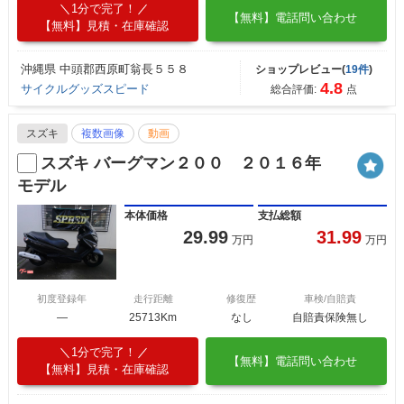
1分で完了！
【無料】電話問い合わせ
【無料】見積・在庫確認
沖縄県 中頭郡西原町翁長５５８
ショップレビュー(
19件
)
4.8
サイクルグッズスピード
総合評価:
点
スズキ
複数画像
動画
スズキ バーグマン２００ ２０１６年
モデル
本体価格
支払総額
29.99
31.99
万円
万円
初度登録年
走行距離
修復歴
車検/自賠責
―
25713Km
なし
自賠責保険無し
1分で完了！
【無料】電話問い合わせ
【無料】見積・在庫確認