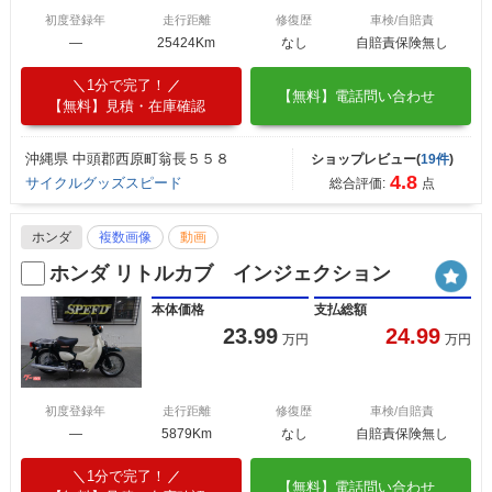
初度登録年
走行距離
修復歴
車検/自賠責
―
25424Km
なし
自賠責保険無し
1分で完了！
【無料】電話問い合わせ
【無料】見積・在庫確認
沖縄県 中頭郡西原町翁長５５８
ショップレビュー(
19件
)
4.8
サイクルグッズスピード
総合評価:
点
ホンダ
複数画像
動画
ホンダ リトルカブ インジェクション
本体価格
支払総額
23.99
24.99
万円
万円
初度登録年
走行距離
修復歴
車検/自賠責
―
5879Km
なし
自賠責保険無し
1分で完了！
【無料】電話問い合わせ