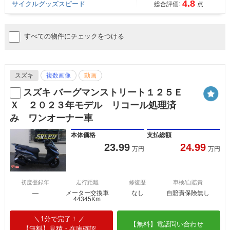
4.8
サイクルグッズスピード
総合評価:
点
すべての物件にチェックをつける
スズキ
複数画像
動画
スズキ バーグマンストリート１２５Ｅ
Ｘ ２０２３年モデル リコール処理済
み ワンオーナー車
本体価格
支払総額
23.99
24.99
万円
万円
初度登録年
走行距離
修復歴
車検/自賠責
―
メーター交換車
なし
自賠責保険無し
44345Km
1分で完了！
【無料】電話問い合わせ
【無料】見積・在庫確認