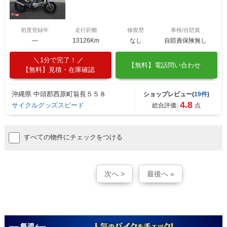
初度登録年
走行距離
修復歴
車検/自賠責
―
13126Km
なし
自賠責保険無し
1分で完了！
【無料】電話問い合わせ
【無料】見積・在庫確認
沖縄県 中頭郡西原町翁長５５８
ショップレビュー(
19件
)
4.8
サイクルグッズスピード
総合評価:
点
すべての物件にチェックをつける
次へ >
最後へ »