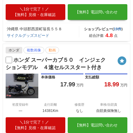
1分で完了！
【無料】電話問い合わせ
【無料】見積・在庫確認
沖縄県 中頭郡西原町翁長５５８
ショップレビュー(
19件
)
4.8
サイクルグッズスピード
総合評価:
点
ホンダ
複数画像
動画
ホンダ スーパーカブ５０ インジェク
ションモデル ４速セルススタート付き
本体価格
支払総額
17.99
18.99
万円
万円
初度登録年
走行距離
修復歴
車検/自賠責
―
14381Km
なし
自賠責保険無し
1分で完了！
【無料】電話問い合わせ
【無料】見積・在庫確認