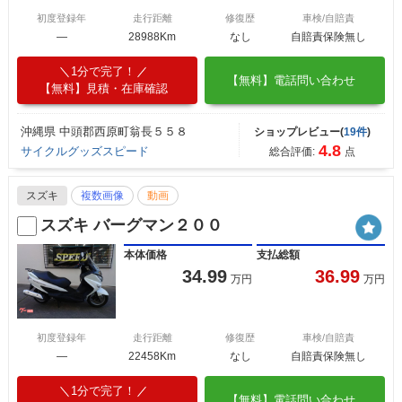
初度登録年
走行距離
修復歴
車検/自賠責
―
28988Km
なし
自賠責保険無し
1分で完了！
【無料】電話問い合わせ
【無料】見積・在庫確認
沖縄県 中頭郡西原町翁長５５８
ショップレビュー(
19件
)
4.8
サイクルグッズスピード
総合評価:
点
スズキ
複数画像
動画
スズキ バーグマン２００
本体価格
支払総額
34.99
36.99
万円
万円
初度登録年
走行距離
修復歴
車検/自賠責
―
22458Km
なし
自賠責保険無し
1分で完了！
【無料】電話問い合わせ