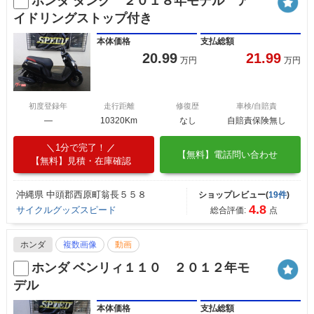
ホンダ ダンク ２０１８年モデル ア
イドリングストップ付き
本体価格
支払総額
20.99
21.99
万円
万円
初度登録年
走行距離
修復歴
車検/自賠責
―
10320Km
なし
自賠責保険無し
1分で完了！
【無料】電話問い合わせ
【無料】見積・在庫確認
沖縄県 中頭郡西原町翁長５５８
ショップレビュー(
19件
)
4.8
サイクルグッズスピード
総合評価:
点
ホンダ
複数画像
動画
ホンダ ベンリィ１１０ ２０１２年モ
デル
本体価格
支払総額