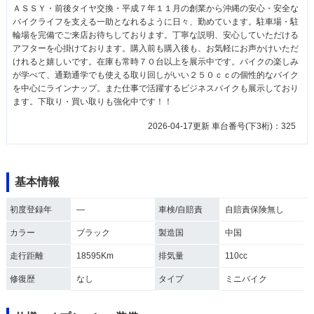
ＡＳＳＹ・前後タイヤ交換・平成７年１１月の創業から沖縄の安心・安全な
バイクライフを支える一助となれるように日々、勤めています。駐車場・駐
輪場を完備でご来店お待ちしております。丁寧な説明、安心していただける
アフターを心掛けております。購入前も購入後も、お気軽にお声かけいただ
けれると嬉しいです。在庫も常時７０台以上を展示中です。バイクの楽しみ
が学べて、通勤通学でも使える取り回しがいい２５０ｃｃの個性的なバイク
を中心にラインナップ。また仕事で活躍するビジネスバイクも展示しており
ます。下取り・買い取りも強化中です！！
2026-04-17更新 車台番号(下3桁)：325
基本情報
初度登録年
―
車検/自賠責
自賠責保険無し
カラー
ブラック
製造国
中国
走行距離
18595Km
排気量
110cc
修復歴
なし
タイプ
ミニバイク