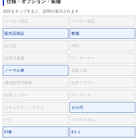
仕様・オプション・装備
項目をタップすると、説明が表示されます
メーカー認定
メーカー保証
販売店保証
整備
改公認
ABS
品質評価書
ワンオーナー
ノーマル車
逆輸入車
通信販売可能車
社外マフラー
社外メーター
オーディオ
セキュリティシステム
セル付
ナビ
フルカスタム
FI車
4スト