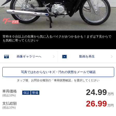
常時８０台以上の在庫から気に入るバイクがみつかるかも！まずは下見からで
も気軽に寄ってください♪
画像ギャラリーへ
動画を再生
写真ではわからないキズ・汚れの状態をメールで確認
タップ後、お問合せ種別の「車両状態確認」を選択してください
24.99
車両価格
保証
整備
万円
(税込10%)
26.99
支払総額
万円
(税込10%)