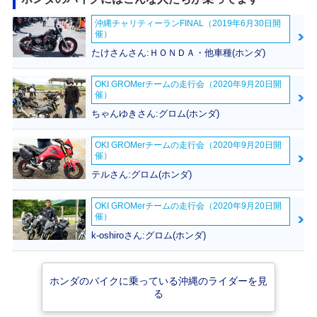
沖縄チャリティーランFINAL（2019年6月30日開
2022年 Super Cub
2020年 Super Cub
2020年 Super Cub
催）
110・マイナーチェ
110「天気の子」ve
110・マイナーチェ
ンジ
r.・特別・限定仕様
ンジ
たけさんさん:ＨＯＮＤＡ・他車種(ホンダ)
OKI GROMerチームの走行会（2020年9月20日開
催）
ちゃんゆきさん:グロム(ホンダ)
OKI GROMerチームの走行会（2020年9月20日開
催）
2019年 Super Cub
2019年 Super Cub
2018年 Super Cub
110 Street・特別・
110 60周年アニバ
110・フルモデルチ
テルさん:グロム(ホンダ)
限定仕様
ーサリー・特別・限
ェンジ
定仕様
OKI GROMerチームの走行会（2020年9月20日開
催）
k-oshiroさん:グロム(ホンダ)
ホンダのバイクに乗っている沖縄のライダーを見
る
2012年 Super Cub
2010年 Super Cub
2010年 Super Cub
110・フルモデルチ
110・カラーチェン
110・カラーチェン