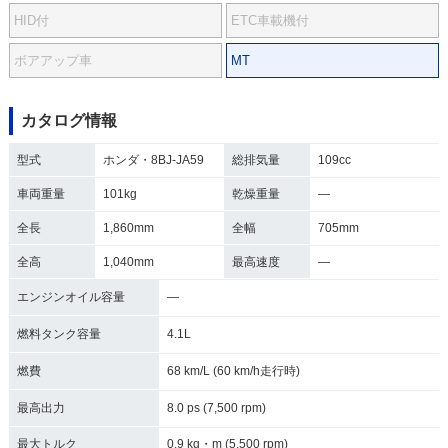
HID付
ETC車載機付
ボアアップ車
MT
カタログ情報
型式
ホンダ・8BJ-JA59
総排気量
109cc
車両重量
101kg
乾燥重量
―
全長
1,860mm
全幅
705mm
全高
1,040mm
最高速度
―
エンジンオイル容量
―
燃料タンク容量
4.1L
燃費
68 km/L (60 km/h走行時)
最高出力
8.0 ps (7,500 rpm)
最大トルク
0.9 kg・m (5,500 rpm)