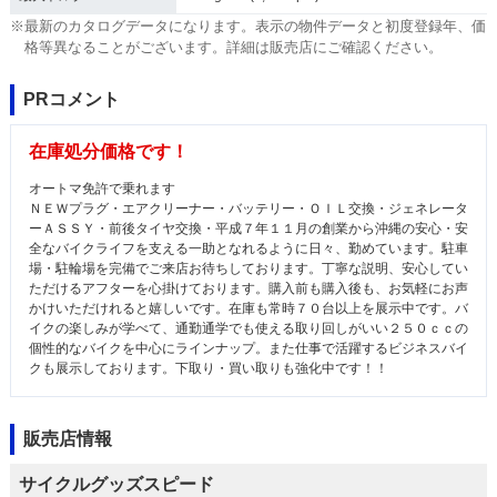
※最新のカタログデータになります。表示の物件データと初度登録年、価
格等異なることがございます。詳細は販売店にご確認ください。
PRコメント
在庫処分価格です！
オートマ免許で乗れます
ＮＥＷプラグ・エアクリーナー・バッテリー・ＯＩＬ交換・ジェネレータ
ーＡＳＳＹ・前後タイヤ交換・平成７年１１月の創業から沖縄の安心・安
全なバイクライフを支える一助となれるように日々、勤めています。駐車
場・駐輪場を完備でご来店お待ちしております。丁寧な説明、安心してい
ただけるアフターを心掛けております。購入前も購入後も、お気軽にお声
かけいただけれると嬉しいです。在庫も常時７０台以上を展示中です。バ
イクの楽しみが学べて、通勤通学でも使える取り回しがいい２５０ｃｃの
個性的なバイクを中心にラインナップ。また仕事で活躍するビジネスバイ
クも展示しております。下取り・買い取りも強化中です！！
販売店情報
サイクルグッズスピード