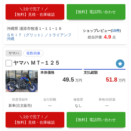
1分で完了！
【無料】電話問い合わせ
【無料】見積・在庫確認
沖縄県 浦添市牧港１−１１−１８
ショップレビュー(
10件
)
ＧＲＩＴ（グリット）／トライアンフ
4.9
総合評価:
点
沖縄
ヤマハ
複数画像
ヤマハ ＭＴ−１２５
本体価格
支払総額
49.5
51.8
万円
万円
初度登録年
走行距離
修復歴
車検/自賠責
新車(注文販売)
―
なし
―
1分で完了！
【無料】電話問い合わせ
【無料】見積・在庫確認