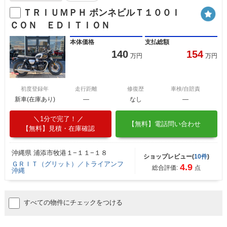
ＴＲＩＵＭＰＨ ボンネビルＴ１００Ｉ
ＣＯＮ ＥＤＩＴＩＯＮ
本体価格
支払総額
140
154
万円
万円
初度登録年
走行距離
修復歴
車検/自賠責
新車(在庫あり)
―
なし
―
1分で完了！
【無料】電話問い合わせ
【無料】見積・在庫確認
沖縄県 浦添市牧港１−１１−１８
ショップレビュー(
10件
)
ＧＲＩＴ（グリット）／トライアンフ
4.9
総合評価:
点
沖縄
すべての物件にチェックをつける