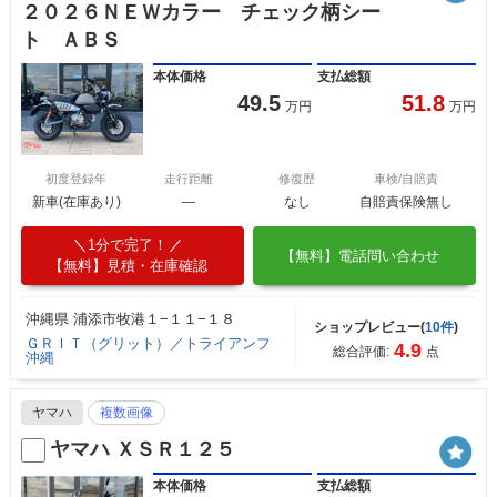
２０２６ＮＥＷカラー チェック柄シー
ト ＡＢＳ
本体価格
支払総額
49.5
51.8
万円
万円
初度登録年
走行距離
修復歴
車検/自賠責
新車(在庫あり)
―
なし
自賠責保険無し
1分で完了！
【無料】電話問い合わせ
【無料】見積・在庫確認
沖縄県 浦添市牧港１−１１−１８
ショップレビュー(
10件
)
ＧＲＩＴ（グリット）／トライアンフ
4.9
総合評価:
点
沖縄
ヤマハ
複数画像
ヤマハ ＸＳＲ１２５
本体価格
支払総額