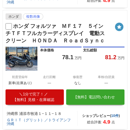
4.9
総合評価:
点
沖縄
ホンダ
複数画像
ホンダ フォルツァ ＭＦ１７ ５イン
チＴＦＴフルカラーディスプレイ 電動ス
クリーン ＨＯＮＤＡ ＲｏａｄＳｙｎｃ
本体価格
支払総額
78.1
81.2
万円
万円
初度登録年
走行距離
修復歴
車検/自賠責
新車(在庫あり)
―
なし
―
1分で完了！
【無料】電話問い合わせ
【無料】見積・在庫確認
沖縄県 浦添市牧港１−１１−１８
ショップレビュー(
10件
)
ＧＲＩＴ（グリット）／トライアンフ
4.9
総合評価:
点
沖縄