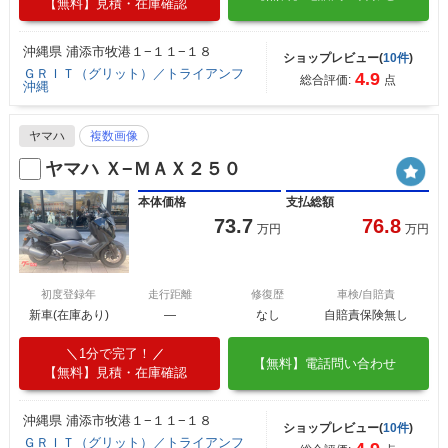
【無料】見積・在庫確認
沖縄県 浦添市牧港１−１１−１８
ショップレビュー(
10件
)
ＧＲＩＴ（グリット）／トライアンフ
4.9
総合評価:
点
沖縄
ヤマハ
複数画像
ヤマハ Ｘ−ＭＡＸ２５０
本体価格
支払総額
73.7
76.8
万円
万円
初度登録年
走行距離
修復歴
車検/自賠責
新車(在庫あり)
―
なし
自賠責保険無し
1分で完了！
【無料】電話問い合わせ
【無料】見積・在庫確認
沖縄県 浦添市牧港１−１１−１８
ショップレビュー(
10件
)
ＧＲＩＴ（グリット）／トライアンフ