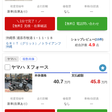
初度登録年
走行距離
修復歴
車検/自賠責
新車(在庫あり)
―
なし
―
1分で完了！
【無料】電話問い合わせ
【無料】見積・在庫確認
沖縄県 浦添市牧港１−１１−１８
ショップレビュー(
10件
)
ＧＲＩＴ（グリット）／トライアンフ
4.9
総合評価:
点
沖縄
ヤマハ
複数画像
ヤマハ Ｘフォース
本体価格
支払総額
40.7
45.8
万円
万円
初度登録年
走行距離
修復歴
車検/自賠責
新車(在庫あり)
―
なし
―