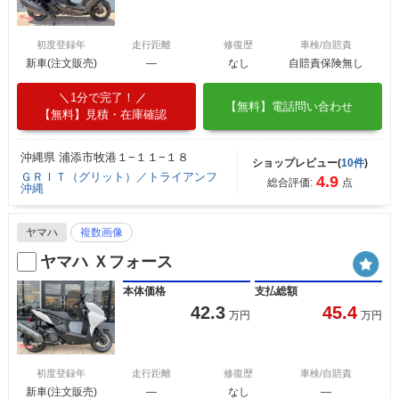
初度登録年
走行距離
修復歴
車検/自賠責
新車(注文販売)
―
なし
自賠責保険無し
1分で完了！
【無料】電話問い合わせ
【無料】見積・在庫確認
沖縄県 浦添市牧港１−１１−１８
ショップレビュー(
10件
)
ＧＲＩＴ（グリット）／トライアンフ
4.9
総合評価:
点
沖縄
ヤマハ
複数画像
ヤマハ Ｘフォース
本体価格
支払総額
42.3
45.4
万円
万円
初度登録年
走行距離
修復歴
車検/自賠責
新車(注文販売)
―
なし
―