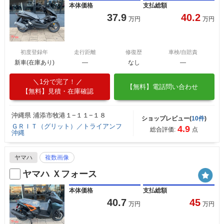
本体価格
支払総額
37.9
40.2
万円
万円
初度登録年
走行距離
修復歴
車検/自賠責
新車(在庫あり)
―
なし
―
1分で完了！
【無料】電話問い合わせ
【無料】見積・在庫確認
沖縄県 浦添市牧港１−１１−１８
ショップレビュー(
10件
)
ＧＲＩＴ（グリット）／トライアンフ
4.9
総合評価:
点
沖縄
ヤマハ
複数画像
ヤマハ Ｘフォース
本体価格
支払総額
40.7
45
万円
万円