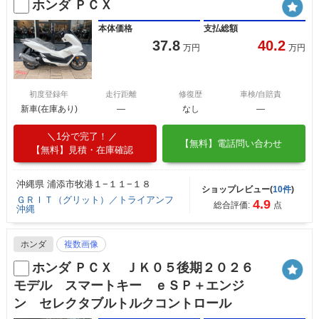
ホンダ ＰＣＸ
本体価格
支払総額
37.8
40.2
万円
万円
初度登録年
走行距離
修復歴
車検/自賠責
新車(在庫あり)
―
なし
―
1分で完了！
【無料】電話問い合わせ
【無料】見積・在庫確認
沖縄県 浦添市牧港１−１１−１８
ショップレビュー(
10件
)
ＧＲＩＴ（グリット）／トライアンフ
4.9
総合評価:
点
沖縄
ホンダ
複数画像
ホンダ ＰＣＸ ＪＫ０５後期２０２６
モデル スマートキー ｅＳＰ＋エンジ
ン セレクタブルトルクコントロール