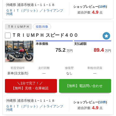
沖縄県 浦添市牧港１−１１−１８
ショップレビュー(
10件
)
ＧＲＩＴ（グリット）／トライアンフ
4.9
総合評価:
点
沖縄
ＴＲＩＵＭＰＨ
複数画像
ＴＲＩＵＭＰＨ スピード４００
本体価格
支払総額
75.2
89.4
万円
万円
初度登録年
走行距離
修復歴
車検/自賠責
新車(注文販売)
―
なし
―
1分で完了！
【無料】電話問い合わせ
【無料】見積・在庫確認
沖縄県 浦添市牧港１−１１−１８
ショップレビュー(
10件
)
ＧＲＩＴ（グリット）／トライアンフ
4.9
総合評価:
点
沖縄