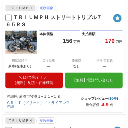
ＴＲＩＵＭＰＨ
複数画像
ＴＲＩＵＭＰＨ ストリートトリプル７
６５ＲＳ
本体価格
支払総額
156
170
万円
万円
初度登録年
走行距離
修復歴
車検/自賠責
新車(在庫あり)
―
なし
―
1分で完了！
【無料】電話問い合わせ
【無料】見積・在庫確認
沖縄県 浦添市牧港１−１１−１８
ショップレビュー(
10件
)
ＧＲＩＴ（グリット）／トライアンフ
4.9
総合評価:
点
沖縄
ＴＲＩＵＭＰＨ
複数画像