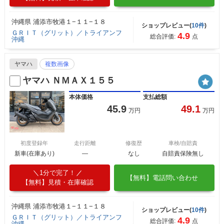
沖縄県 浦添市牧港１−１１−１８
ショップレビュー(
10件
)
ＧＲＩＴ（グリット）／トライアンフ
4.9
総合評価:
点
沖縄
ヤマハ
複数画像
ヤマハ ＮＭＡＸ１５５
本体価格
支払総額
45.9
49.1
万円
万円
初度登録年
走行距離
修復歴
車検/自賠責
新車(在庫あり)
―
なし
自賠責保険無し
1分で完了！
【無料】電話問い合わせ
【無料】見積・在庫確認
沖縄県 浦添市牧港１−１１−１８
ショップレビュー(
10件
)
ＧＲＩＴ（グリット）／トライアンフ
4.9
総合評価:
点
沖縄