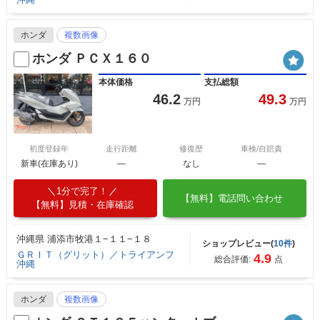
ホンダ
複数画像
ホンダ ＰＣＸ１６０
本体価格
支払総額
46.2
49.3
万円
万円
初度登録年
走行距離
修復歴
車検/自賠責
新車(在庫あり)
―
なし
―
1分で完了！
【無料】電話問い合わせ
【無料】見積・在庫確認
沖縄県 浦添市牧港１−１１−１８
ショップレビュー(
10件
)
ＧＲＩＴ（グリット）／トライアンフ
4.9
総合評価:
点
沖縄
ホンダ
複数画像