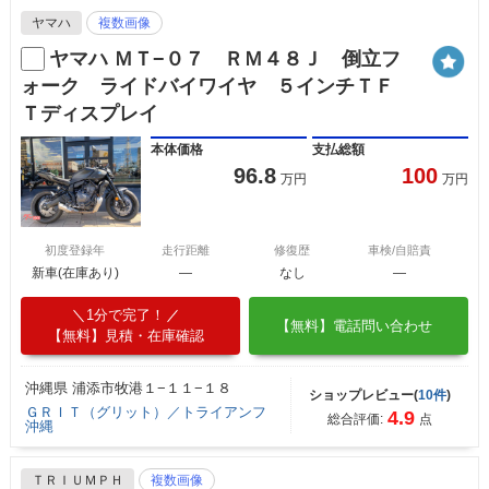
ヤマハ
複数画像
ヤマハ ＭＴ−０７ ＲＭ４８Ｊ 倒立フ
ォーク ライドバイワイヤ ５インチＴＦ
Ｔディスプレイ
本体価格
支払総額
96.8
100
万円
万円
初度登録年
走行距離
修復歴
車検/自賠責
新車(在庫あり)
―
なし
―
1分で完了！
【無料】電話問い合わせ
【無料】見積・在庫確認
沖縄県 浦添市牧港１−１１−１８
ショップレビュー(
10件
)
ＧＲＩＴ（グリット）／トライアンフ
4.9
総合評価:
点
沖縄
ＴＲＩＵＭＰＨ
複数画像