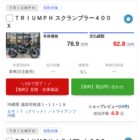
ＴＲＩＵＭＰＨ
複数画像
ＴＲＩＵＭＰＨ スクランブラー４００
Ｘ
本体価格
支払総額
78.9
92.8
万円
万円
初度登録年
走行距離
修復歴
車検/自賠責
新車(注文販売)
―
なし
―
1分で完了！
【無料】電話問い合わせ
【無料】見積・在庫確認
沖縄県 浦添市牧港１−１１−１８
ショップレビュー(
10件
)
ＧＲＩＴ（グリット）／トライアンフ
4.9
総合評価:
点
沖縄
ＴＲＩＵＭＰＨ
複数画像