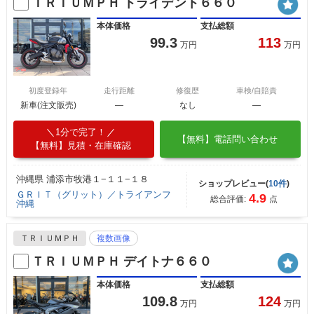
ＴＲＩＵＭＰＨ トライデント６６０
本体価格
支払総額
99.3
113
万円
万円
初度登録年
走行距離
修復歴
車検/自賠責
新車(注文販売)
―
なし
―
1分で完了！
【無料】電話問い合わせ
【無料】見積・在庫確認
沖縄県 浦添市牧港１−１１−１８
ショップレビュー(
10件
)
ＧＲＩＴ（グリット）／トライアンフ
4.9
総合評価:
点
沖縄
ＴＲＩＵＭＰＨ
複数画像
ＴＲＩＵＭＰＨ デイトナ６６０
本体価格
支払総額
109.8
124
万円
万円