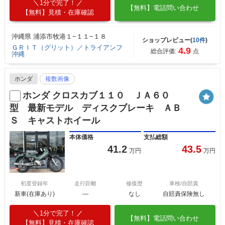
1分で完了！
【無料】電話問い合わせ
【無料】見積・在庫確認
沖縄県 浦添市牧港１−１１−１８
ショップレビュー(
10件
)
ＧＲＩＴ（グリット）／トライアンフ
4.9
総合評価:
点
沖縄
ホンダ
複数画像
ホンダ クロスカブ１１０ ＪＡ６０
型 最新モデル ディスクブレーキ ＡＢ
Ｓ キャストホイール
本体価格
支払総額
41.2
43.5
万円
万円
初度登録年
走行距離
修復歴
車検/自賠責
新車(在庫あり)
―
なし
自賠責保険無し
1分で完了！
【無料】電話問い合わせ
【無料】見積・在庫確認