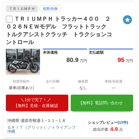
ＴＲＩＵＭＰＨ
複数画像
ＴＲＩＵＭＰＨ トラッカー４００ ２
０２６ＮＥＷモデル フラットトラック
トルクアシストクラッチ トラクションコ
ントロール
本体価格
支払総額
80.9
95
万円
万円
初度登録年
走行距離
修復歴
車検/自賠責
新車(在庫あり)
―
なし
―
1分で完了！
【無料】電話問い合わせ
【無料】見積・在庫確認
沖縄県 浦添市牧港１−１１−１８
ショップレビュー(
10件
)
ＧＲＩＴ（グリット）／トライアンフ
4.9
総合評価:
点
沖縄