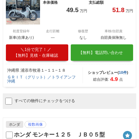
本体価格
支払総額
49.5
51.8
万円
万円
初度登録年
走行距離
修復歴
車検/自賠責
新車(在庫あり)
―
なし
自賠責保険無し
1分で完了！
【無料】電話問い合わせ
【無料】見積・在庫確認
沖縄県 浦添市牧港１−１１−１８
ショップレビュー(
10件
)
ＧＲＩＴ（グリット）／トライアンフ
4.9
総合評価:
点
沖縄
すべての物件にチェックをつける
ホンダ
複数画像
ホンダ モンキー１２５ ＪＢ０５型