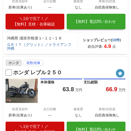
初度登録年
走行距離
修復歴
車検/自賠責
新車(在庫あり)
―
なし
自賠責保険無し
1分で完了！
【無料】電話問い合わせ
【無料】見積・在庫確認
沖縄県 浦添市牧港１−１１−１８
ショップレビュー(
10件
)
ＧＲＩＴ（グリット）／トライアンフ
4.9
総合評価:
点
沖縄
ホンダ
複数画像
ホンダ レブル２５０
本体価格
支払総額
63.8
66.9
万円
万円
初度登録年
走行距離
修復歴
車検/自賠責
新車(在庫あり)
―
なし
自賠責保険無し
1分で完了！
【無料】電話問い合わせ