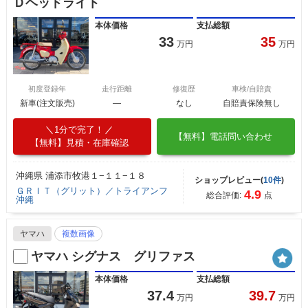
Ｄヘッドライト
本体価格
支払総額
33
35
万円
万円
初度登録年
走行距離
修復歴
車検/自賠責
新車(注文販売)
―
なし
自賠責保険無し
1分で完了！
【無料】電話問い合わせ
【無料】見積・在庫確認
沖縄県 浦添市牧港１−１１−１８
ショップレビュー(
10件
)
ＧＲＩＴ（グリット）／トライアンフ
4.9
総合評価:
点
沖縄
ヤマハ
複数画像
ヤマハ シグナス グリファス
本体価格
支払総額
37.4
39.7
万円
万円