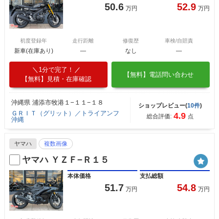
50.6
52.9
万円
万円
初度登録年
走行距離
修復歴
車検/自賠責
新車(在庫あり)
―
なし
―
1分で完了！
【無料】電話問い合わせ
【無料】見積・在庫確認
沖縄県 浦添市牧港１−１１−１８
ショップレビュー(
10件
)
ＧＲＩＴ（グリット）／トライアンフ
4.9
総合評価:
点
沖縄
ヤマハ
複数画像
ヤマハ ＹＺＦ−Ｒ１５
本体価格
支払総額
51.7
54.8
万円
万円