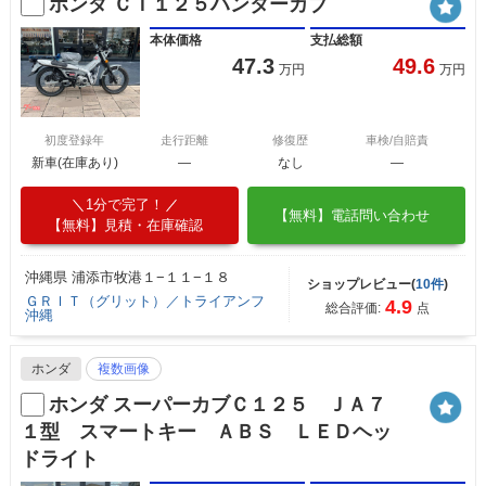
ホンダ ＣＴ１２５ハンターカブ
本体価格
支払総額
47.3
49.6
万円
万円
初度登録年
走行距離
修復歴
車検/自賠責
新車(在庫あり)
―
なし
―
1分で完了！
【無料】電話問い合わせ
【無料】見積・在庫確認
沖縄県 浦添市牧港１−１１−１８
ショップレビュー(
10件
)
ＧＲＩＴ（グリット）／トライアンフ
4.9
総合評価:
点
沖縄
ホンダ
複数画像
ホンダ スーパーカブＣ１２５ ＪＡ７
１型 スマートキー ＡＢＳ ＬＥＤヘッ
ドライト