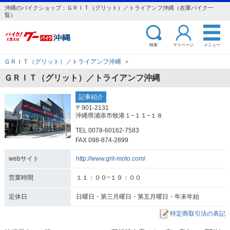
沖縄のバイクショップ：ＧＲＩＴ（グリット）／トライアンフ沖縄（在庫バイク一
覧）
検索
マイページ
メニュー
ＧＲＩＴ（グリット）／トライアンフ沖縄
＞
ＧＲＩＴ（グリット）／トライアンフ沖縄
記事紹介
〒901-2131
沖縄県浦添市牧港１−１１−１８
TEL 0078-60162-7583
FAX 098-874-2899
webサイト
http://www.grit-moto.com/
営業時間
１１：００~１９：００
定休日
日曜日・第三月曜日・第五月曜日・年末年始
特定商取引法の表記