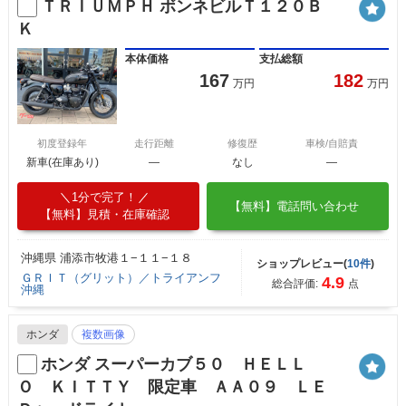
ＴＲＩＵＭＰＨ ボンネビルＴ１２０Ｂ
Ｋ
本体価格
支払総額
167
182
万円
万円
初度登録年
走行距離
修復歴
車検/自賠責
新車(在庫あり)
―
なし
―
1分で完了！
【無料】電話問い合わせ
【無料】見積・在庫確認
沖縄県 浦添市牧港１−１１−１８
ショップレビュー(
10件
)
ＧＲＩＴ（グリット）／トライアンフ
4.9
総合評価:
点
沖縄
ホンダ
複数画像
ホンダ スーパーカブ５０ ＨＥＬＬ
Ｏ ＫＩＴＴＹ 限定車 ＡＡ０９ ＬＥ