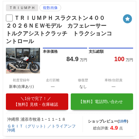
ＴＲＩＵＭＰＨ
複数画像
ＴＲＩＵＭＰＨ スラクストン４００
２０２６ＮＥＷモデル カフェレーサー
トルクアシストクラッチ トラクションコ
ントロール
本体価格
支払総額
84.9
100
万円
万円
初度登録年
走行距離
修復歴
車検/自賠責
新車(在庫あり)
―
なし
―
1分で完了！
【無料】電話問い合わせ
【無料】見積・在庫確認
沖縄県 浦添市牧港１−１１−１８
ショップレビュー(
10件
)
ＧＲＩＴ（グリット）／トライアンフ
4.9
総合評価:
点
沖縄