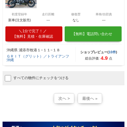
初度登録年
走行距離
修復歴
車検/自賠責
新車(注文販売)
―
なし
―
1分で完了！
【無料】電話問い合わせ
【無料】見積・在庫確認
沖縄県 浦添市牧港１−１１−１８
ショップレビュー(
10件
)
ＧＲＩＴ（グリット）／トライアンフ
4.9
総合評価:
点
沖縄
すべての物件にチェックをつける
次へ >
最後へ »