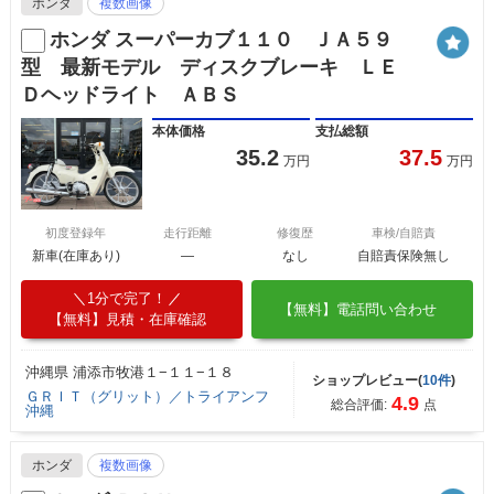
ホンダ
複数画像
ホンダ スーパーカブ１１０ ＪＡ５９
型 最新モデル ディスクブレーキ ＬＥ
Ｄヘッドライト ＡＢＳ
本体価格
支払総額
35.2
37.5
万円
万円
初度登録年
走行距離
修復歴
車検/自賠責
新車(在庫あり)
―
なし
自賠責保険無し
1分で完了！
【無料】電話問い合わせ
【無料】見積・在庫確認
沖縄県 浦添市牧港１−１１−１８
ショップレビュー(
10件
)
ＧＲＩＴ（グリット）／トライアンフ
4.9
総合評価:
点
沖縄
ホンダ
複数画像