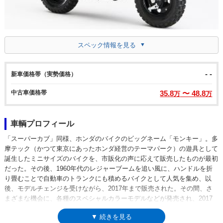
スペック情報を見る
- -
新車価格帯（実勢価格）
中古車価格帯
35.8
〜 48.8
万
万
車輌プロフィール
「スーパーカブ」同様、ホンダのバイクのビッグネーム「モンキー」。多
摩テック（かつて東京にあったホンダ経営のテーマパーク）の遊具として
誕生したミニサイズのバイクを、市販化の声に応えて販売したものが最初
だった。その後、1960年代のレジャーブームを追い風に、ハンドルを折
り畳むことで自動車のトランクにも積めるバイクとして人気を集め、以
後、モデルチェンジを受けながら、2017年まで販売された。その間、さ
まざまな機会に、各種のスペシャルカラーモデルなどが発売され、2017
年の販売終了時も、「モンキー・50周年スペシャル」として、メッキカラ
▼ 続きを見る
ーバージョンが限定販売された。（2018年7月、実質上の後継モデルとな