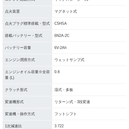
別・限定仕様
点火装置
マグネット式
点火プラグ標準搭載・型式
C5HSA
搭載バッテリー・型式
6N2A-2C
1988年 MONKEY・
1985年 MONKEY・
1984年 MONKEY
バッテリー容量
6V-2Ah
カラーチェンジ
マイナーチェンジ
ゴールドメッキ仕
様・特別・限定仕様
エンジン潤滑方式
ウェットサンプ式
エンジンオイル容量※全容
0.8
量 (L)
クラッチ形式
湿式・多板
1981年 MONKEY・
1979年 MONKEY・
1978年 MONKEY・
変速機形式
リターン式・3段変速
マイナーチェンジ
特別・限定仕様
マイナーチェンジ
変速機・操作方式
フットシフト
1次減速比
3.722