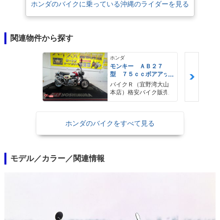
ホンダのバイクに乗っている沖縄のライダーを見る
関連物件から探す
ホンダ
モンキー ＡＢ２７
型 ７５ｃｃボアアッ
プ オイルクーラー
バイクＲ（宜野湾大山
エアクリーナー ステ
本店）格安バイク販売
ップ マフラー タコ
メーター その他改造
多数
ホンダのバイクをすべて見る
モデル／カラー／関連情報