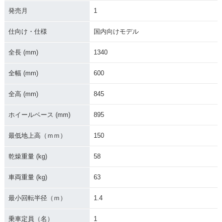
発売月
1
2012年 MONKEY・
2011年 MONKEY Li
2009年 MONKEY・
カラーチェンジ
mited・特別・限定
フルモデルチェンジ
仕様
仕向け・仕様
国内向けモデル
全長 (mm)
1340
全幅 (mm)
600
全高 (mm)
845
2009年 MONKEY Li
2006年 MONKEY 4
2006年 MONKEY Li
mited・特別・限定
0周年スペシャル・
mited・特別・限定
ホイールベース (mm)
895
仕様
特別・限定仕様
仕様
最低地上高（ｍｍ）
150
乾燥重量 (kg)
58
車両重量 (kg)
63
2005年 MONKEY・
2004年 MONKEY・
2003年 MONKEY S
最小回転半径（ｍ）
1.4
カラーチェンジ
特別・限定仕様
pecial・特別・限定
仕様
乗車定員（名）
1