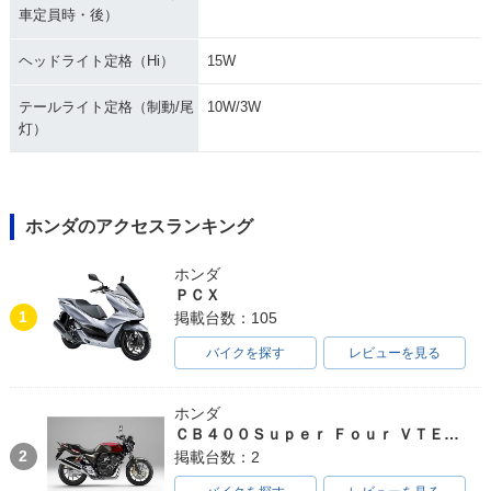
車定員時・後）
ヘッドライト定格（Hi）
15W
テールライト定格（制動/尾
10W/3W
灯）
ホンダのアクセスランキング
ホンダ
ＰＣＸ
1
掲載台数：105
バイクを探す
レビューを見る
ホンダ
ＣＢ４００Ｓｕｐｅｒ Ｆｏｕｒ ＶＴＥＣ ＳＰＥＣ３
2
掲載台数：2