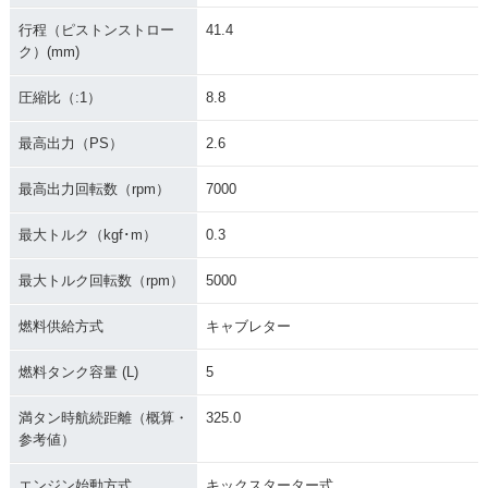
行程（ピストンストロー
41.4
ク）(mm)
2000年 MONKEY
1999年 MONKEY・
1997年 MONKEY S
新春スペシャル・特
マイナーチェンジ
P(30周年記念車)・
別・限定仕様
特別・限定仕様
圧縮比（:1）
8.8
最高出力（PS）
2.6
最高出力回転数（rpm）
7000
最大トルク（kgf･m）
0.3
1993年 MONKEY・
1996年 MONKEY Li
1995年 MONKEY・
マイナーチェンジ
mited・特別・限定
カラーチェンジ
最大トルク回転数（rpm）
5000
仕様
燃料供給方式
キャブレター
燃料タンク容量 (L)
5
満タン時航続距離（概算・
325.0
参考値）
1992年 MONKEY・
1990年 MONKEY・
1988年 MONKEY W
マイナーチェンジ
特別・限定仕様
hite Special・特
エンジン始動方式
キックスターター式