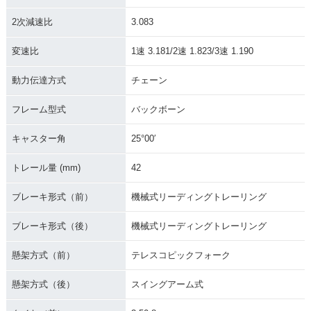
2次減速比
3.083
1975年 MONKEY・
1974年 MONKEY・
1970年 MONKEY Z
変速比
1速 3.181/2速 1.823/3速 1.190
マイナーチェンジ
フルモデルチェンジ
50Z・フルモデルチ
ェンジ
動力伝達方式
チェーン
フレーム型式
バックボーン
キャスター角
25°00′
トレール量 (mm)
42
1969年 MONKEY Z
1967年 MONKEY Z
1963年 MONKEY C
50A・フルモデルチ
50M・フルモデルチ
Z100・フルモデルチ
ェンジ
ェンジ
ェンジ
ブレーキ形式（前）
機械式リーディングトレーリング
ブレーキ形式（後）
機械式リーディングトレーリング
懸架方式（前）
テレスコピックフォーク
懸架方式（後）
スイングアーム式
1962年 MONKEY Z
100・新登場