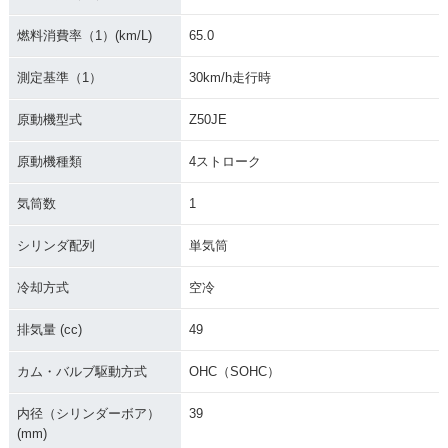
燃料消費率（1）(km/L)
65.0
測定基準（1）
30km/h走行時
原動機型式
Z50JE
2003年 MONKEY・
2002年 MONKEY S
2002年 MONKEY・
カラーチェンジ
pecial・特別・限定
カラーチェンジ
原動機種類
4ストローク
仕様
気筒数
1
シリンダ配列
単気筒
冷却方式
空冷
2002年 MONKEY・
2001年 MONKEY S
2001年 MONKEY・
排気量 (cc)
49
特別・限定仕様
pecial・特別・限定
カラーチェンジ
仕様
カム・バルブ駆動方式
OHC（SOHC）
内径（シリンダーボア）
39
(mm)