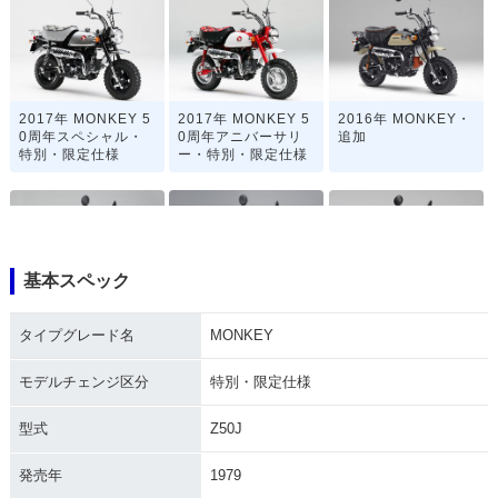
2017年 MONKEY 5
2017年 MONKEY 5
2016年 MONKEY・
0周年スペシャル・
0周年アニバーサリ
追加
特別・限定仕様
ー・特別・限定仕様
基本スペック
2014年 MONKEY
2013年 MONKEY Li
2012年 MONKEY Li
タイプグレード名
MONKEY
くまモンバージョ
mited・特別・限定
mited・特別・限定
ン・特別・限定仕様
仕様
仕様
モデルチェンジ区分
特別・限定仕様
型式
Z50J
発売年
1979