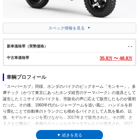
スペック情報を見る
- -
新車価格帯（実勢価格）
中古車価格帯
35.8
〜 48.8
万
万
車輌プロフィール
「スーパーカブ」同様、ホンダのバイクのビッグネーム「モンキー」。多
摩テック（かつて東京にあったホンダ経営のテーマパーク）の遊具として
誕生したミニサイズのバイクを、市販化の声に応えて販売したものが最初
だった。その後、1960年代のレジャーブームを追い風に、ハンドルを折
り畳むことで自動車のトランクにも積めるバイクとして人気を集め、以
後、モデルチェンジを受けながら、2017年まで販売された。その間、さ
まざまな機会に、各種のスペシャルカラーモデルなどが発売され、2017
年の販売終了時も、「モンキー・50周年スペシャル」として、メッキカラ
▼ 続きを見る
ーバージョンが限定販売された。（2018年7月、実質上の後継モデルとな