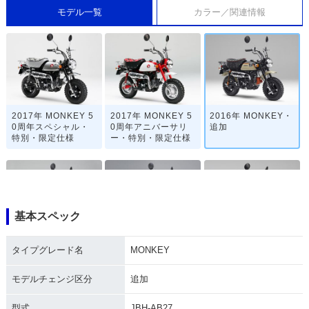
モデル一覧
カラー／関連情報
2017年 MONKEY 5
2017年 MONKEY 5
2016年 MONKEY・
0周年スペシャル・
0周年アニバーサリ
追加
特別・限定仕様
ー・特別・限定仕様
基本スペック
2014年 MONKEY
2013年 MONKEY Li
2012年 MONKEY Li
タイプグレード名
MONKEY
くまモンバージョ
mited・特別・限定
mited・特別・限定
ン・特別・限定仕様
仕様
仕様
モデルチェンジ区分
追加
型式
JBH-AB27