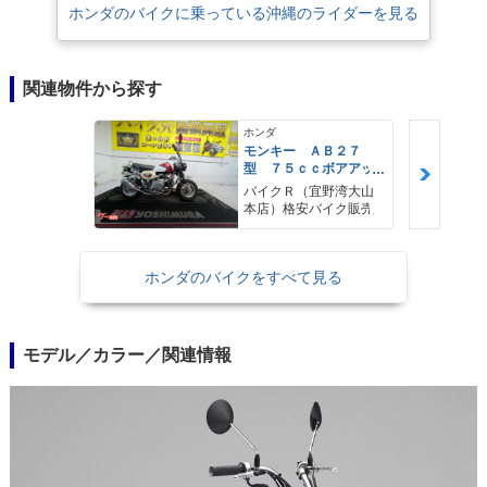
ホンダのバイクに乗っている沖縄のライダーを見る
関連物件から探す
ホンダ
モンキー ＡＢ２７
型 ７５ｃｃボアアッ
プ オイルクーラー
バイクＲ（宜野湾大山
エアクリーナー ステ
本店）格安バイク販売
ップ マフラー タコ
メーター その他改造
多数
ホンダのバイクをすべて見る
モデル／カラー／関連情報