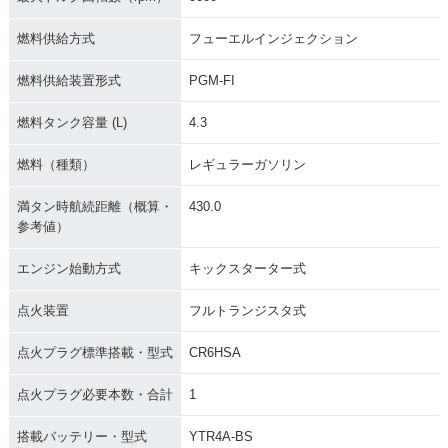
1992年 MONKEY・
1990年 MONKEY・
1988年 MONKEY W
燃料供給方式
フューエルインジェクション
マイナーチェンジ
特別・限定仕様
hite Special・特
別・限定仕様
燃料供給装置形式
PGM-FI
燃料タンク容量 (L)
4.3
燃料（種類）
レギュラーガソリン
満タン時航続距離（概算・
430.0
1988年 MONKEY・
1985年 MONKEY・
1984年 MONKEY
参考値）
カラーチェンジ
マイナーチェンジ
ゴールドメッキ仕
様・特別・限定仕様
エンジン始動方式
キックスターター式
点火装置
フルトランジスタ式
点火プラグ標準搭載・型式
CR6HSA
点火プラグ必要本数・合計
1
1981年 MONKEY・
1979年 MONKEY・
1978年 MONKEY・
マイナーチェンジ
特別・限定仕様
マイナーチェンジ
搭載バッテリー・型式
YTR4A-BS