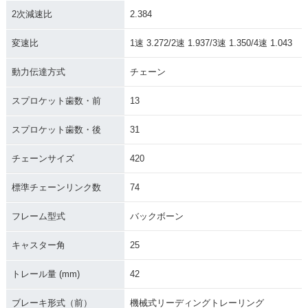
2次減速比
2.384
1962年 MONKEY Z
100・新登場
変速比
1速 3.272/2速 1.937/3速 1.350/4速 1.043
動力伝達方式
チェーン
スプロケット歯数・前
13
スプロケット歯数・後
31
チェーンサイズ
420
標準チェーンリンク数
74
フレーム型式
バックボーン
キャスター角
25
トレール量 (mm)
42
ブレーキ形式（前）
機械式リーディングトレーリング