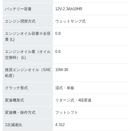
バッテリー容量
12V-2.3Ah10HR
エンジン潤滑方式
ウェットサンプ式
エンジンオイル容量※全容
0.8
1975年 MONKEY・
1974年 MONKEY・
1970年 MONKEY Z
量 (L)
マイナーチェンジ
フルモデルチェンジ
50Z・フルモデルチ
ェンジ
エンジンオイル量（オイル
0.6
交換時） (L)
推奨エンジンオイル（SAE
10W-30
粘度）
クラッチ形式
湿式・単板
1969年 MONKEY Z
1967年 MONKEY Z
1963年 MONKEY C
50A・フルモデルチ
50M・フルモデルチ
Z100・フルモデルチ
ェンジ
ェンジ
ェンジ
変速機形式
リターン式・4段変速
変速機・操作方式
フットシフト
1次減速比
4.312