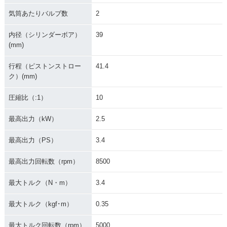
気筒あたりバルブ数
2
内径（シリンダーボア）
39
(mm)
2000年 MONKEY
1999年 MONKEY・
1997年 MONKEY S
行程（ピストンストロー
41.4
新春スペシャル・特
マイナーチェンジ
P(30周年記念車)・
別・限定仕様
特別・限定仕様
ク）(mm)
圧縮比（:1）
10
最高出力（kW）
2.5
最高出力（PS）
3.4
1993年 MONKEY・
1996年 MONKEY Li
1995年 MONKEY・
マイナーチェンジ
mited・特別・限定
カラーチェンジ
最高出力回転数（rpm）
8500
仕様
最大トルク（N・m）
3.4
最大トルク（kgf･m）
0.35
最大トルク回転数（rpm）
5000