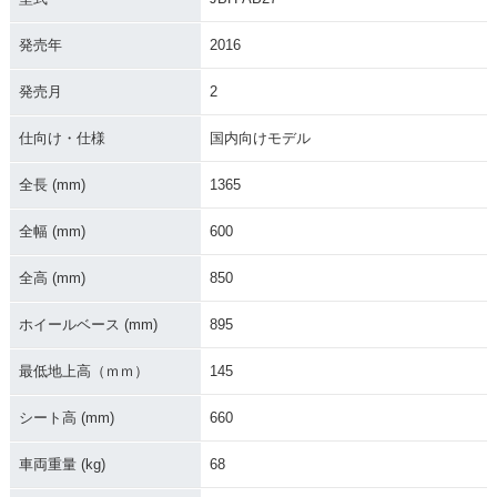
発売年
2016
発売月
2
2012年 MONKEY・
2011年 MONKEY Li
2009年 MONKEY・
カラーチェンジ
mited・特別・限定
フルモデルチェンジ
仕様
仕向け・仕様
国内向けモデル
全長 (mm)
1365
全幅 (mm)
600
全高 (mm)
850
2009年 MONKEY Li
2006年 MONKEY 4
2006年 MONKEY Li
mited・特別・限定
0周年スペシャル・
mited・特別・限定
ホイールベース (mm)
895
仕様
特別・限定仕様
仕様
最低地上高（ｍｍ）
145
シート高 (mm)
660
車両重量 (kg)
68