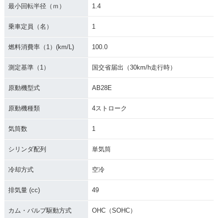
2005年 MONKEY・
2004年 MONKEY・
2003年 MONKEY S
最小回転半径（ｍ）
1.4
カラーチェンジ
特別・限定仕様
pecial・特別・限定
仕様
乗車定員（名）
1
燃料消費率（1）(km/L)
100.0
測定基準（1）
国交省届出（30km/h走行時）
原動機型式
AB28E
2003年 MONKEY・
2002年 MONKEY S
2002年 MONKEY・
カラーチェンジ
pecial・特別・限定
カラーチェンジ
原動機種類
4ストローク
仕様
気筒数
1
シリンダ配列
単気筒
冷却方式
空冷
2002年 MONKEY・
2001年 MONKEY S
2001年 MONKEY・
排気量 (cc)
49
特別・限定仕様
pecial・特別・限定
カラーチェンジ
仕様
カム・バルブ駆動方式
OHC（SOHC）