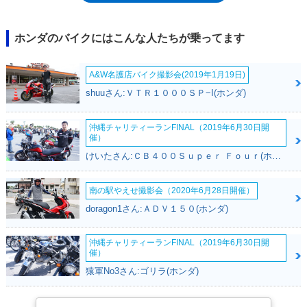
る「モンキー125」が発売された）
ホンダのバイクにはこんな人たちが乗ってます
A&W名護店バイク撮影会(2019年1月19日)
shuuさん:ＶＴＲ１０００ＳＰ−I(ホンダ)
沖縄チャリティーランFINAL（2019年6月30日開
催）
けいたさん:ＣＢ４００Ｓｕｐｅｒ Ｆｏｕｒ(ホンダ)
南の駅やえせ撮影会（2020年6月28日開催）
doragon1さん:ＡＤＶ１５０(ホンダ)
沖縄チャリティーランFINAL（2019年6月30日開
催）
猿軍No3さん:ゴリラ(ホンダ)