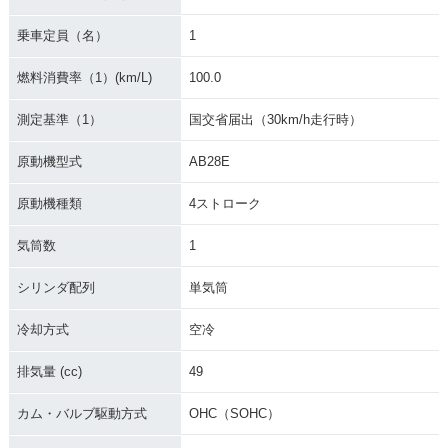
カラーチェンジ
特別・限定仕様
pecial・特別・限定
仕様
乗車定員（名）
1
燃料消費率（1）(km/L)
100.0
測定基準（1）
国交省届出（30km/h走行時）
原動機型式
AB28E
2003年 MONKEY・
2002年 MONKEY S
2002年 MONKEY・
カラーチェンジ
pecial・特別・限定
カラーチェンジ
原動機種類
4ストローク
仕様
気筒数
1
シリンダ配列
単気筒
冷却方式
空冷
2002年 MONKEY・
2001年 MONKEY S
2001年 MONKEY・
排気量 (cc)
49
特別・限定仕様
pecial・特別・限定
カラーチェンジ
仕様
カム・バルブ駆動方式
OHC（SOHC）