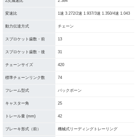
2次減速比
2.384
1962年 MONKEY Z
100・新登場
変速比
1速 3.272/2速 1.937/3速 1.350/4速 1.043
動力伝達方式
チェーン
スプロケット歯数・前
13
スプロケット歯数・後
31
チェーンサイズ
420
標準チェーンリンク数
74
フレーム型式
バックボーン
キャスター角
25
トレール量 (mm)
42
ブレーキ形式（前）
機械式リーディングトレーリング