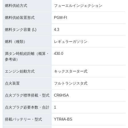
1992年 MONKEY・
1990年 MONKEY・
1988年 MONKEY W
燃料供給方式
フューエルインジェクション
マイナーチェンジ
特別・限定仕様
hite Special・特
別・限定仕様
燃料供給装置形式
PGM-FI
燃料タンク容量 (L)
4.3
燃料（種類）
レギュラーガソリン
満タン時航続距離（概算・
430.0
1988年 MONKEY・
1985年 MONKEY・
1984年 MONKEY
参考値）
カラーチェンジ
マイナーチェンジ
ゴールドメッキ仕
様・特別・限定仕様
エンジン始動方式
キックスターター式
点火装置
フルトランジスタ式
点火プラグ標準搭載・型式
CR6HSA
点火プラグ必要本数・合計
1
1981年 MONKEY・
1979年 MONKEY・
1978年 MONKEY・
マイナーチェンジ
特別・限定仕様
マイナーチェンジ
搭載バッテリー・型式
YTR4A-BS