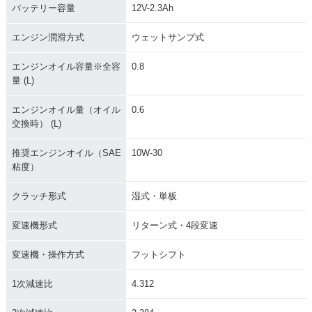
バッテリー容量
12V-2.3Ah
エンジン潤滑方式
ウェットサンプ式
エンジンオイル容量※全容
0.8
1975年 MONKEY・
1974年 MONKEY・
1970年 MONKEY Z
量 (L)
マイナーチェンジ
フルモデルチェンジ
50Z・フルモデルチ
ェンジ
エンジンオイル量（オイル
0.6
交換時） (L)
推奨エンジンオイル（SAE
10W-30
粘度）
クラッチ形式
湿式・単板
1969年 MONKEY Z
1967年 MONKEY Z
1963年 MONKEY C
50A・フルモデルチ
50M・フルモデルチ
Z100・フルモデルチ
ェンジ
ェンジ
ェンジ
変速機形式
リターン式・4段変速
変速機・操作方式
フットシフト
1次減速比
4.312