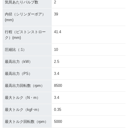
気筒あたりバルブ数
2
内径（シリンダーボア）
39
(mm)
2000年 MONKEY
1999年 MONKEY・
1997年 MONKEY S
行程（ピストンストロー
41.4
新春スペシャル・特
マイナーチェンジ
P(30周年記念車)・
別・限定仕様
特別・限定仕様
ク）(mm)
圧縮比（:1）
10
最高出力（kW）
2.5
最高出力（PS）
3.4
1993年 MONKEY・
1996年 MONKEY Li
1995年 MONKEY・
マイナーチェンジ
mited・特別・限定
カラーチェンジ
最高出力回転数（rpm）
8500
仕様
最大トルク（N・m）
3.4
最大トルク（kgf･m）
0.35
最大トルク回転数（rpm）
5000