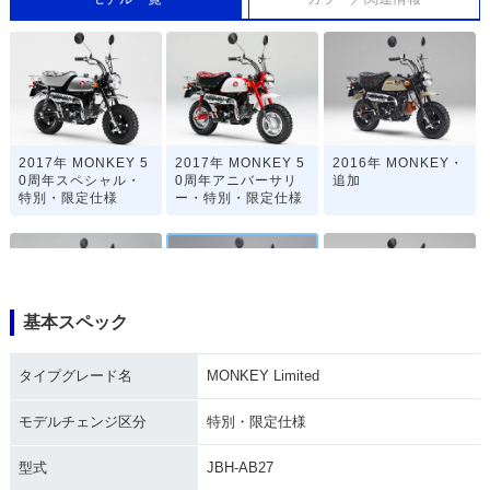
2017年 MONKEY 5
2017年 MONKEY 5
2016年 MONKEY・
0周年スペシャル・
0周年アニバーサリ
追加
特別・限定仕様
ー・特別・限定仕様
基本スペック
2014年 MONKEY
2013年 MONKEY Li
2012年 MONKEY Li
タイプグレード名
MONKEY Limited
くまモンバージョ
mited・特別・限定
mited・特別・限定
ン・特別・限定仕様
仕様
仕様
モデルチェンジ区分
特別・限定仕様
型式
JBH-AB27