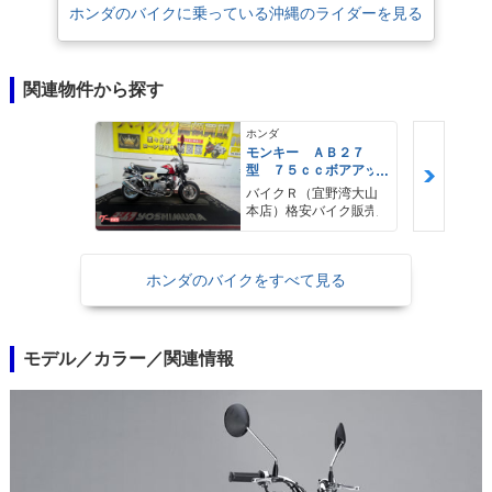
ホンダのバイクに乗っている沖縄のライダーを見る
関連物件から探す
ホンダ
モンキー ＡＢ２７
型 ７５ｃｃボアアッ
プ オイルクーラー
バイクＲ（宜野湾大山
エアクリーナー ステ
本店）格安バイク販売
ップ マフラー タコ
メーター その他改造
多数
ホンダのバイクをすべて見る
モデル／カラー／関連情報