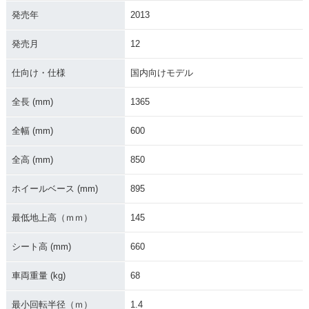
発売年
2013
発売月
12
2012年 MONKEY・
2011年 MONKEY Li
2009年 MONKEY・
カラーチェンジ
mited・特別・限定
フルモデルチェンジ
仕様
仕向け・仕様
国内向けモデル
全長 (mm)
1365
全幅 (mm)
600
全高 (mm)
850
2009年 MONKEY Li
2006年 MONKEY 4
2006年 MONKEY Li
mited・特別・限定
0周年スペシャル・
mited・特別・限定
ホイールベース (mm)
895
仕様
特別・限定仕様
仕様
最低地上高（ｍｍ）
145
シート高 (mm)
660
車両重量 (kg)
68
2005年 MONKEY・
2004年 MONKEY・
2003年 MONKEY S
最小回転半径（ｍ）
1.4