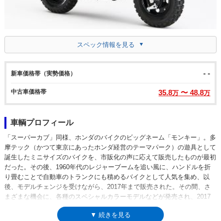
スペック情報を見る
- -
新車価格帯（実勢価格）
中古車価格帯
35.8
〜 48.8
万
万
車輌プロフィール
「スーパーカブ」同様、ホンダのバイクのビッグネーム「モンキー」。多
摩テック（かつて東京にあったホンダ経営のテーマパーク）の遊具として
誕生したミニサイズのバイクを、市販化の声に応えて販売したものが最初
だった。その後、1960年代のレジャーブームを追い風に、ハンドルを折
り畳むことで自動車のトランクにも積めるバイクとして人気を集め、以
後、モデルチェンジを受けながら、2017年まで販売された。その間、さ
まざまな機会に、各種のスペシャルカラーモデルなどが発売され、2017
年の販売終了時も、「モンキー・50周年スペシャル」として、メッキカラ
▼ 続きを見る
ーバージョンが限定販売された。（2018年7月、実質上の後継モデルとな