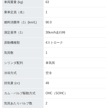
2005年 MONKEY・
2004年 MONKEY・
2003年 MONKEY S
車両重量 (kg)
63
カラーチェンジ
特別・限定仕様
pecial・特別・限定
仕様
乗車定員（名）
1
燃料消費率（1）(km/L)
90.0
測定基準（1）
30km/h走行時
原動機種類
4ストローク
2003年 MONKEY・
2002年 MONKEY S
2002年 MONKEY・
カラーチェンジ
pecial・特別・限定
カラーチェンジ
気筒数
1
仕様
シリンダ配列
単気筒
冷却方式
空冷
排気量 (cc)
49
2002年 MONKEY・
2001年 MONKEY S
2001年 MONKEY・
カム・バルブ駆動方式
OHC（SOHC）
特別・限定仕様
pecial・特別・限定
カラーチェンジ
仕様
気筒あたりバルブ数
2