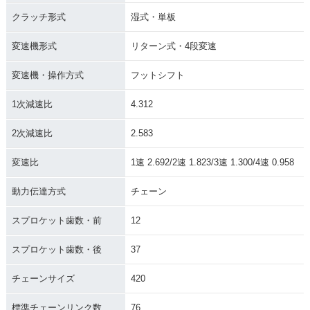
クラッチ形式
湿式・単板
変速機形式
リターン式・4段変速
変速機・操作方式
フットシフト
1975年 MONKEY・
1974年 MONKEY・
1970年 MONKEY Z
マイナーチェンジ
フルモデルチェンジ
50Z・フルモデルチ
1次減速比
4.312
ェンジ
2次減速比
2.583
変速比
1速 2.692/2速 1.823/3速 1.300/4速 0.958
動力伝達方式
チェーン
1969年 MONKEY Z
1967年 MONKEY Z
1963年 MONKEY C
スプロケット歯数・前
12
50A・フルモデルチ
50M・フルモデルチ
Z100・フルモデルチ
ェンジ
ェンジ
ェンジ
スプロケット歯数・後
37
チェーンサイズ
420
標準チェーンリンク数
76