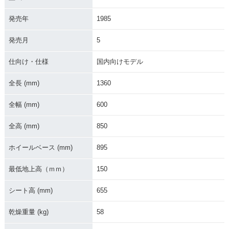
発売年
1985
発売月
5
2012年 MONKEY・
2011年 MONKEY Li
2009年 MONKEY・
カラーチェンジ
mited・特別・限定
フルモデルチェンジ
仕様
仕向け・仕様
国内向けモデル
全長 (mm)
1360
全幅 (mm)
600
全高 (mm)
850
2009年 MONKEY Li
2006年 MONKEY 4
2006年 MONKEY Li
mited・特別・限定
0周年スペシャル・
mited・特別・限定
ホイールベース (mm)
895
仕様
特別・限定仕様
仕様
最低地上高（ｍｍ）
150
シート高 (mm)
655
乾燥重量 (kg)
58