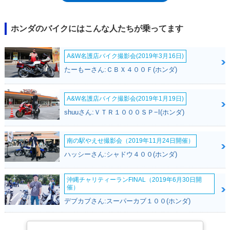
る「モンキー125」が発売された）
ホンダのバイクにはこんな人たちが乗ってます
A&W名護店バイク撮影会(2019年3月16日)
たーもーさん:ＣＢＸ４００Ｆ(ホンダ)
A&W名護店バイク撮影会(2019年1月19日)
shuuさん:ＶＴＲ１０００ＳＰ−I(ホンダ)
南の駅やえせ撮影会（2019年11月24日開催）
ハッシーさん:シャドウ４００(ホンダ)
沖縄チャリティーランFINAL（2019年6月30日開
催）
デブカブさん:スーパーカブ１００(ホンダ)