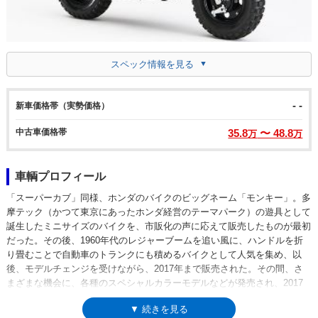
スペック情報を見る
- -
新車価格帯（実勢価格）
中古車価格帯
35.8
〜 48.8
万
万
車輌プロフィール
「スーパーカブ」同様、ホンダのバイクのビッグネーム「モンキー」。多
摩テック（かつて東京にあったホンダ経営のテーマパーク）の遊具として
誕生したミニサイズのバイクを、市販化の声に応えて販売したものが最初
だった。その後、1960年代のレジャーブームを追い風に、ハンドルを折
り畳むことで自動車のトランクにも積めるバイクとして人気を集め、以
後、モデルチェンジを受けながら、2017年まで販売された。その間、さ
まざまな機会に、各種のスペシャルカラーモデルなどが発売され、2017
年の販売終了時も、「モンキー・50周年スペシャル」として、メッキカラ
▼ 続きを見る
ーバージョンが限定販売された。（2018年7月、実質上の後継モデルとな