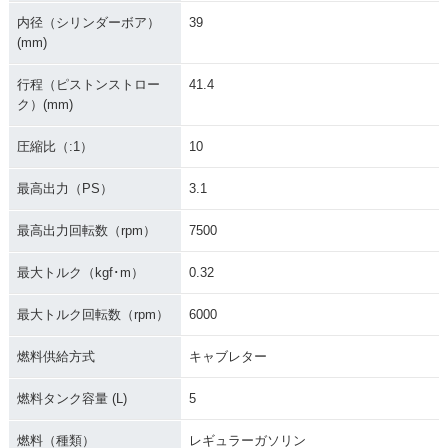
内径（シリンダーボア）
39
(mm)
行程（ピストンストロー
41.4
ク）(mm)
2000年 MONKEY
1999年 MONKEY・
1997年 MONKEY S
新春スペシャル・特
マイナーチェンジ
P(30周年記念車)・
別・限定仕様
特別・限定仕様
圧縮比（:1）
10
最高出力（PS）
3.1
最高出力回転数（rpm）
7500
最大トルク（kgf･m）
0.32
1993年 MONKEY・
1996年 MONKEY Li
1995年 MONKEY・
マイナーチェンジ
mited・特別・限定
カラーチェンジ
最大トルク回転数（rpm）
6000
仕様
燃料供給方式
キャブレター
燃料タンク容量 (L)
5
燃料（種類）
レギュラーガソリン