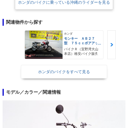
ホンダのバイクに乗っている沖縄のライダーを見る
関連物件から探す
ホンダ
モンキー ＡＢ２７
型 ７５ｃｃボアアッ
プ オイルクーラー
バイクＲ（宜野湾大山
エアクリーナー ステ
本店）格安バイク販売
ップ マフラー タコ
メーター その他改造
多数
ホンダのバイクをすべて見る
モデル／カラー／関連情報