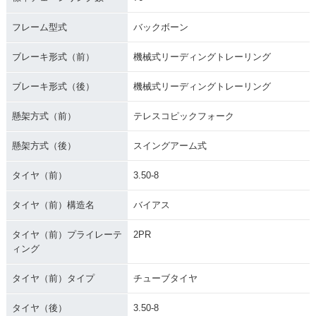
フレーム型式
バックボーン
1962年 MONKEY Z
100・新登場
ブレーキ形式（前）
機械式リーディングトレーリング
ブレーキ形式（後）
機械式リーディングトレーリング
懸架方式（前）
テレスコピックフォーク
懸架方式（後）
スイングアーム式
タイヤ（前）
3.50-8
タイヤ（前）構造名
バイアス
タイヤ（前）プライレーテ
2PR
ィング
タイヤ（前）タイプ
チューブタイヤ
タイヤ（後）
3.50-8