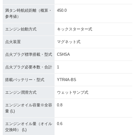
1992年 MONKEY・
1990年 MONKEY・
1988年 MONKEY W
満タン時航続距離（概算・
450.0
マイナーチェンジ
特別・限定仕様
hite Special・特
参考値）
別・限定仕様
エンジン始動方式
キックスターター式
点火装置
マグネット式
点火プラグ標準搭載・型式
C5HSA
1988年 MONKEY・
1985年 MONKEY・
1984年 MONKEY
点火プラグ必要本数・合計
1
カラーチェンジ
マイナーチェンジ
ゴールドメッキ仕
様・特別・限定仕様
搭載バッテリー・型式
YTR4A-BS
エンジン潤滑方式
ウェットサンプ式
エンジンオイル容量※全容
0.8
量 (L)
1981年 MONKEY・
1979年 MONKEY・
1978年 MONKEY・
エンジンオイル量（オイル
0.6
マイナーチェンジ
特別・限定仕様
マイナーチェンジ
交換時） (L)