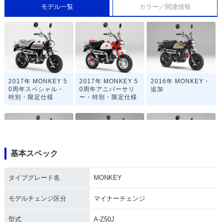
モデル一覧
カラー／関連情報
2017年 MONKEY 5
2017年 MONKEY 5
2016年 MONKEY・
0周年スペシャル・
0周年アニバーサリ
追加
特別・限定仕様
ー・特別・限定仕様
基本スペック
2014年 MONKEY
2013年 MONKEY Li
2012年 MONKEY Li
タイプグレード名
MONKEY
くまモンバージョ
mited・特別・限定
mited・特別・限定
ン・特別・限定仕様
仕様
仕様
モデルチェンジ区分
マイナーチェンジ
型式
A-Z50J