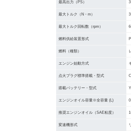
最高出力（PS）
3
最大トルク（N・m）
3
最大トルク回転数（rpm）
6
燃料供給装置形式
P
1988年 MONKEY・カラ
1985年 MON
燃料（種類）
ーチェンジ
ナーチェンジ
エンジン始動方式
点火プラグ標準搭載・型式
搭載バッテリー・型式
Y
エンジンオイル容量※全容量 (L)
0
1975年 MONKEY・マイ
1974年 MON
ナーチェンジ
モデルチェンジ
推奨エンジンオイル（SAE粘度）
1
変速機形式