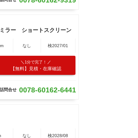
ドミラー ショートスクリーン
Km
なし
検2027/01
1分で完了！
【無料】見積・在庫確認
0078-60162-6441
話問合せ
m
なし
検2028/08