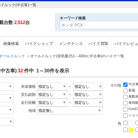
ルドルック(中古車)一覧
キーワード検索
載台数
2,512
台
画像検索
バイクショップ
メンテナンス
バイク買取
バイクレビ
オールドルック
＞
オールドルック(排気量251～400cc,中古車)のバイク一覧
,中古車)
32
件中 1～30件を表示
中古
その他
本体価格
～
新着
支払総額
～
複数
走行距離
～
車両
Goo
地域
ショ
色