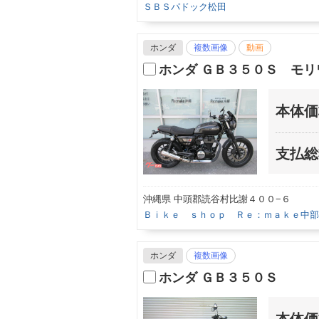
ＳＢＳパドック松田
ホンダ
複数画像
動画
ホンダ ＧＢ３５０Ｓ モ
本体価
支払総
沖縄県 中頭郡読谷村比謝４００−６
Ｂｉｋｅ ｓｈｏｐ Ｒｅ：ｍａｋｅ中部
ホンダ
複数画像
ホンダ ＧＢ３５０Ｓ
本体価