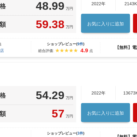
48.99
2022年
2143
格
万円
59.38
額
お気に入りに追加
万円
地
ショップレビュー(
9件
)
【無料】電
4.9
店
総合評価:
点
54.29
2022年
13673
格
万円
57
額
お気に入りに追加
万円
ショップレビュー(
3件
)
【無料】電