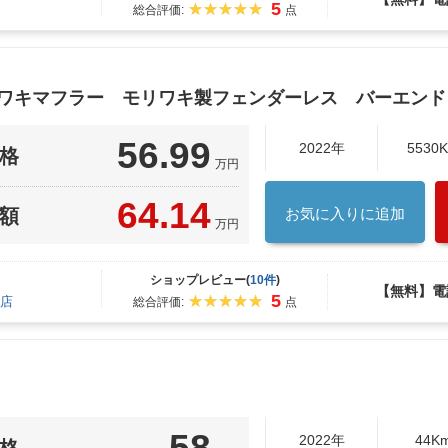
5
総合評価:
点
リワキマフラー モリワキ製フェンダーレス バーエン
56.99
2022年
5530
格
万円
64.14
額
お気に入りに追加
万円
ショップレビュー(
10件
)
【無料】電
5
店
総合評価:
点
58
2022年
44K
格