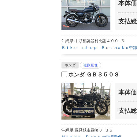
本体価
支払総
沖縄県 中頭郡読谷村比謝４００−６
Ｂｉｋｅ ｓｈｏｐ Ｒｅ：ｍａｋｅ中部
ホンダ
複数画像
ホンダ ＧＢ３５０Ｓ
本体価
支払総
沖縄県 豊見城市豊崎３−３６
Ｈｏｎｄａ Ｄｒｅａｍ沖縄豊崎