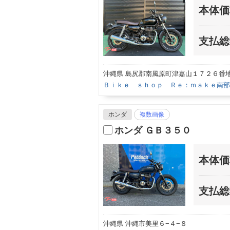
本体価
支払総
沖縄県 島尻郡南風原町津嘉山１７２６番
Ｂｉｋｅ ｓｈｏｐ Ｒｅ：ｍａｋｅ南部
ホンダ
複数画像
ホンダ ＧＢ３５０
本体価
支払総
沖縄県 沖縄市美里６−４−８