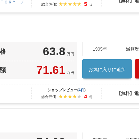
【無料】電
ＴＯＲＹ ノ
5
総合評価:
点
63.8
1995年
減算歴
格
万円
71.61
額
お気に入りに追加
万円
ショップレビュー(
4件
)
【無料】電
4
総合評価:
点