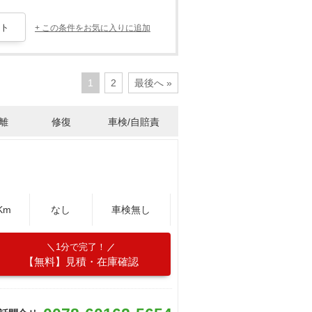
+ この条件をお気に入りに追加
1
2
最後へ »
離
修復
車検/自賠責
Km
なし
車検無し
1分で完了！
【無料】見積・在庫確認