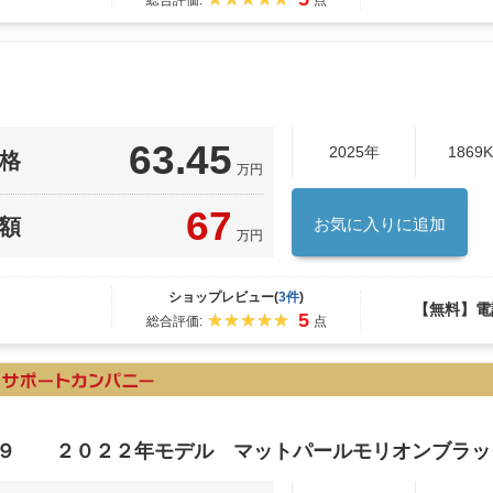
総合評価:
点
63.45
2025年
1869
格
万円
67
額
お気に入りに追加
万円
ショップレビュー(
3件
)
【無料】電
5
総合評価:
点
５９ ２０２２年モデル マットパールモリオンブラッ