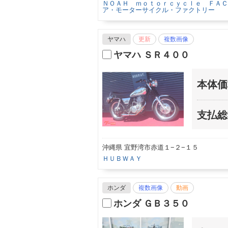
ＮＯＡＨ ｍｏｔｏｒｃｙｃｌｅ ＦＡＣ
ア・モーターサイクル・ファクトリー
ヤマハ
更新
複数画像
ヤマハ ＳＲ４００
本体価
支払総
沖縄県 宜野湾市赤道１−２−１５
ＨＵＢＷＡＹ
ホンダ
複数画像
動画
ホンダ ＧＢ３５０