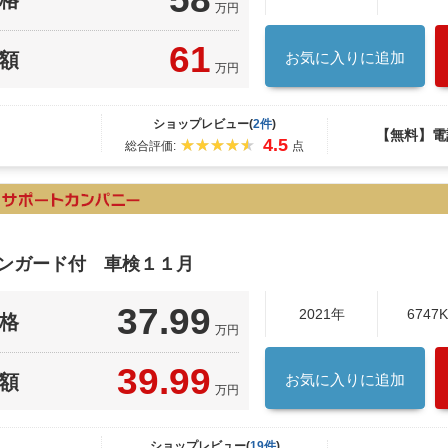
万円
61
額
お気に入りに追加
万円
ショップレビュー(
2件
)
【無料】電
4.5
総合評価:
点
ジンガード付 車検１１月
37.99
2021年
6747
格
万円
39.99
額
お気に入りに追加
万円
ショップレビュー(
19件
)