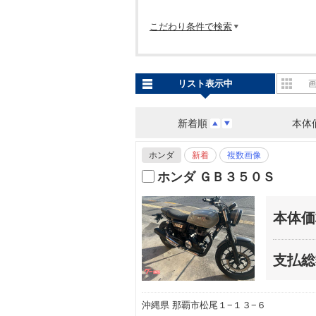
こだわり条件で検索
リスト表示中
新着順
本体
ホンダ
新着
複数画像
ホンダ ＧＢ３５０Ｓ
本体価
支払総
沖縄県 那覇市松尾１−１３−６