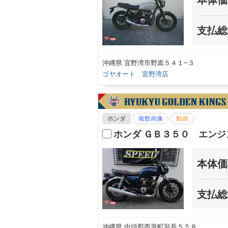
支払総
沖縄県 宜野湾市野嵩５４１−３
ゴヤオート 宜野湾店
ホンダ
複数画像
動画
ホンダ ＧＢ３５０ エン
本体価
支払総
沖縄県 中頭郡西原町翁長５５８