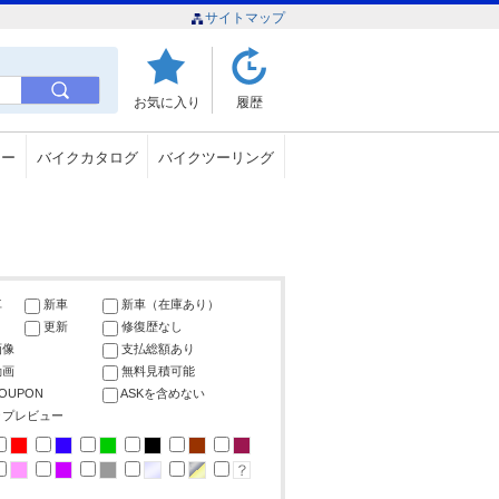
サイトマップ
お気に入り
履歴
ュー
バイクカタログ
バイクツーリング
車
新車
新車（在庫あり）
更新
修復歴なし
画像
支払総額あり
動画
無料見積可能
COUPON
ASKを含めない
ップレビュー