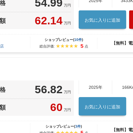
54.99
2025年
3433
格
万円
62.14
額
お気に入りに追加
万円
ショップレビュー(
10件
)
【無料】電
5
店
総合評価:
点
56.82
2025年
166K
格
万円
60
額
お気に入りに追加
万円
ショップレビュー(
3件
)
【無料】電
5