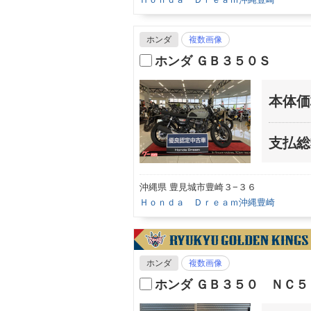
ホンダ
複数画像
ホンダ ＧＢ３５０Ｓ
本体価
支払総
沖縄県 豊見城市豊崎３−３６
Ｈｏｎｄａ Ｄｒｅａｍ沖縄豊崎
ホンダ
複数画像
ホンダ ＧＢ３５０ ＮＣ