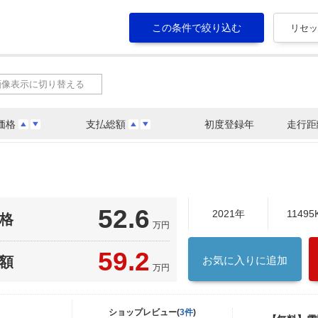
画像表示に切り替える
価格
支払総額
初度登録年
走行距
52.6
2021年
11495
格
万円
59.2
額
お気に入りに追加
万円
ショップレビュー(
3件
)