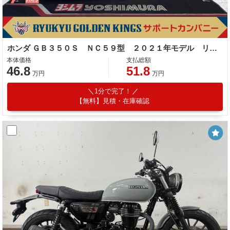
ホンダ ＧＢ３５０Ｓ ＮＣ５９型 ２０２１年モデル リアキャリア グリップヒーター タコメーター
本体価格
支払総額
46.8
51.8
万円
万円
1分で完了！
【無料】見積・在庫確認