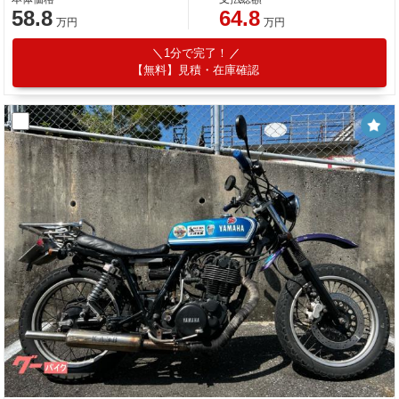
58.8
64.8
万円
万円
1分で完了！
【無料】見積・在庫確認