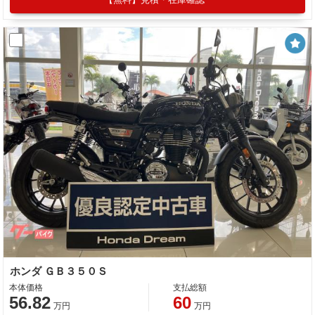
ホンダ ＧＢ３５０Ｓ
本体価格
支払総額
56.82
60
万円
万円