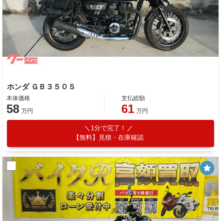
ホンダ ＧＢ３５０Ｓ
本体価格
支払総額
58
61
万円
万円
1分で完了！
【無料】見積・在庫確認