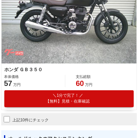
ホンダ ＧＢ３５０
本体価格
支払総額
57
60
万円
万円
1分で完了！
【無料】見積・在庫確認
上記10件にチェック