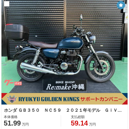
ホンダ ＧＢ３５０ ＮＣ５９ ２０２１年モデル ＧｉＶｉリアボックス リアキャリア スマホホルダー マットジーンズブルーメタリック
本体価格
支払総額
51.99
59.14
万円
万円