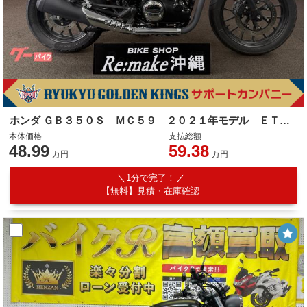
ホンダ ＧＢ３５０Ｓ ＭＣ５９ ２０２１年モデル ＥＴＣ２．０車載器 プコブルー
本体価格
支払総額
48.99
59.38
万円
万円
1分で完了！
【無料】見積・在庫確認