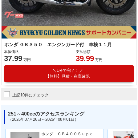
ホンダ ＧＢ３５０ エンジンガード付 車検１１月
本体価格
支払総額
37.99
39.99
万円
万円
1分で完了！
【無料】見積・在庫確認
上記10件にチェック
251～400ccのアクセスランキング
（2026年07月26日～2026年08月01日）
ホンダ ＣＢ４００Ｓｕｐｅｒ Ｆｏｕｒ ＶＴＥＣ ＳＰＥＣ３