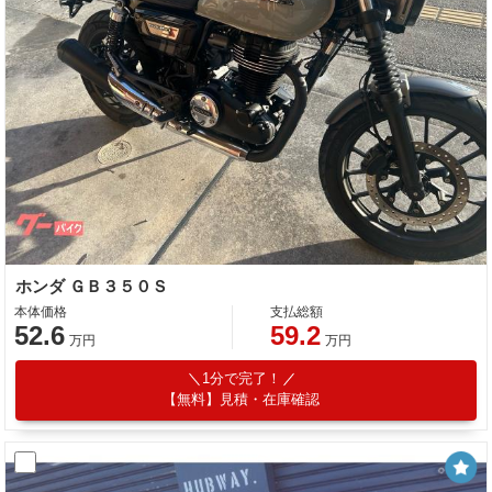
ホンダ ＧＢ３５０Ｓ
本体価格
支払総額
52.6
59.2
万円
万円
1分で完了！
【無料】見積・在庫確認