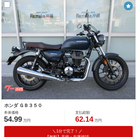
ホンダ ＧＢ３５０
本体価格
支払総額
54.99
62.14
万円
万円
1分で完了！
【無料】見積・在庫確認