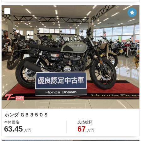
ホンダ ＧＢ３５０Ｓ
本体価格
支払総額
63.45
67
万円
万円