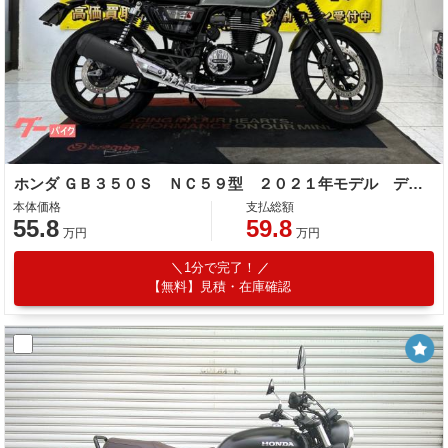
ホンダ ＧＢ３５０Ｓ ＮＣ５９型 ２０２１年モデル デイトナタコメーター スマホホルダー
本体価格
支払総額
55.8
59.8
万円
万円
1分で完了！
【無料】見積・在庫確認