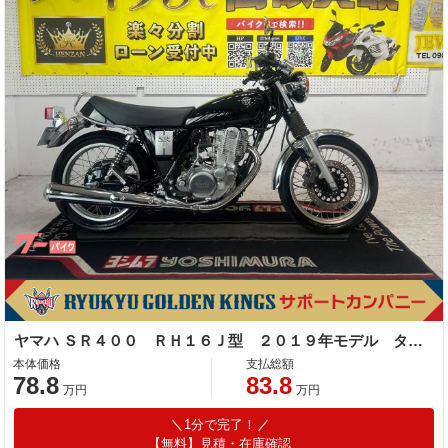
ヤマハ ＳＲ４００ ＲＨ１６Ｊ型 ２０１９年モデル タンデムバー フォークブーツ サイドスタンド
本体価格
支払総額
78.8
83.8
万円
万円
1分で完了！
【無料】見積・在庫確認