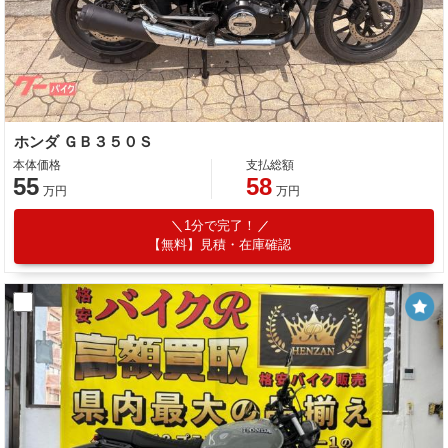
ホンダ ＧＢ３５０Ｓ
本体価格
支払総額
55
58
万円
万円
1分で完了！
【無料】見積・在庫確認