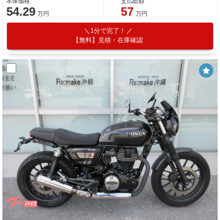
本体価格
支払総額
54.29
57
万円
万円
1分で完了！
【無料】見積・在庫確認