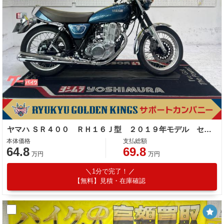
ヤマハ ＳＲ４００ ＲＨ１６Ｊ型 ２０１９年モデル センタースタンド サイドスタンド
本体価格
支払総額
64.8
69.8
万円
万円
1分で完了！
【無料】見積・在庫確認