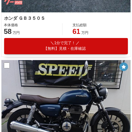
ホンダ ＧＢ３５０Ｓ
本体価格
支払総額
58
61
万円
万円
1分で完了！
【無料】見積・在庫確認