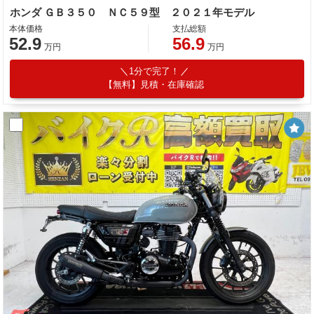
ホンダ ＧＢ３５０ ＮＣ５９型 ２０２１年モデル
本体価格
支払総額
52.9
56.9
万円
万円
1分で完了！
【無料】見積・在庫確認