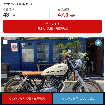
ヤマハ ＳＲ４００
本体価格
支払総額
43
47.3
万円
万円
1分で完了！
【無料】見積・在庫確認
まとめて無料見積・在庫確認
まとめて無料見積・在庫確認
まとめて無料見積・在庫確認
まとめてお気に入りに追加
まとめてお気に入りに追加
まとめてお気に入りに追加