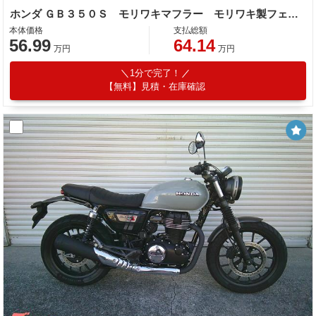
ホンダ ＧＢ３５０Ｓ モリワキマフラー モリワキ製フェンダーレス バーエンドミラー ショートスクリーン
本体価格
支払総額
56.99
64.14
万円
万円
1分で完了！
【無料】見積・在庫確認