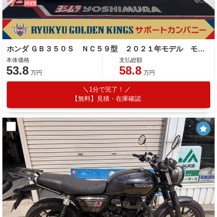
ホンダ ＧＢ３５０Ｓ ＮＣ５９型 ２０２１年モデル モリワキマフラー 社外スクリーン Ｅ／Ｇガード フェンダーレス ＥＴＣ
本体価格
支払総額
53.8
58.8
万円
万円
1分で完了！
【無料】見積・在庫確認