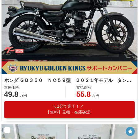
ホンダ ＧＢ３５０ ＮＣ５９型 ２０２１年モデル タンデムバー ＬＥＤヘッドライト ＬＥＤテールランプ
本体価格
支払総額
49.8
55.8
万円
万円
1分で完了！
【無料】見積・在庫確認