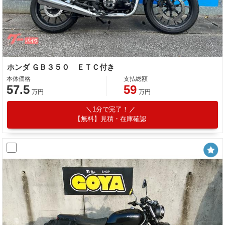
ホンダ ＧＢ３５０ ＥＴＣ付き
本体価格
支払総額
57.5
59
万円
万円
1分で完了！
【無料】見積・在庫確認