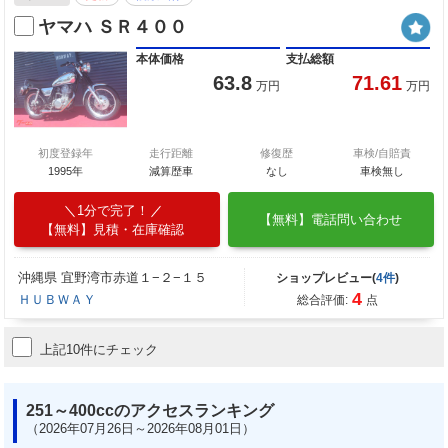
ヤマハ ＳＲ４００
本体価格
支払総額
63.8
71.61
万円
万円
初度登録年
走行距離
修復歴
車検/自賠責
1995年
減算歴車
なし
車検無し
1分で完了！
【無料】電話問い合わせ
【無料】見積・在庫確認
沖縄県 宜野湾市赤道１−２−１５
ショップレビュー(
4件
)
4
ＨＵＢＷＡＹ
総合評価:
点
上記10件にチェック
251～400ccのアクセスランキング
（2026年07月26日～2026年08月01日）