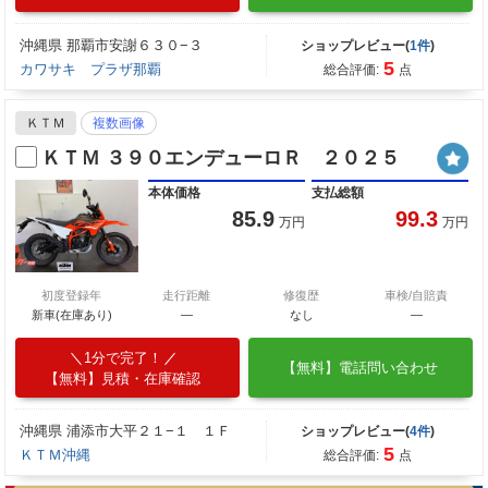
沖縄県 那覇市安謝６３０−３
ショップレビュー(
1件
)
5
カワサキ プラザ那覇
総合評価:
点
ＫＴＭ
複数画像
ＫＴＭ ３９０エンデューロＲ ２０２５
本体価格
支払総額
85.9
99.3
万円
万円
初度登録年
走行距離
修復歴
車検/自賠責
新車(在庫あり)
―
なし
―
1分で完了！
【無料】電話問い合わせ
【無料】見積・在庫確認
沖縄県 浦添市大平２１−１ １Ｆ
ショップレビュー(
4件
)
5
ＫＴＭ沖縄
総合評価:
点