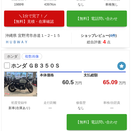
1988年
4397Km
なし
車検無し
1分で完了！
【無料】電話問い合わせ
【無料】見積・在庫確認
沖縄県 宜野湾市赤道１−２−１５
ショップレビュー(
4件
)
4
ＨＵＢＷＡＹ
総合評価:
点
ホンダ
複数画像
ホンダ ＧＢ３５０Ｓ
本体価格
支払総額
60.5
65.09
万円
万円
初度登録年
走行距離
修復歴
車検/自賠責
新車(在庫あり)
―
なし
―
【無料】電話問い合わせ