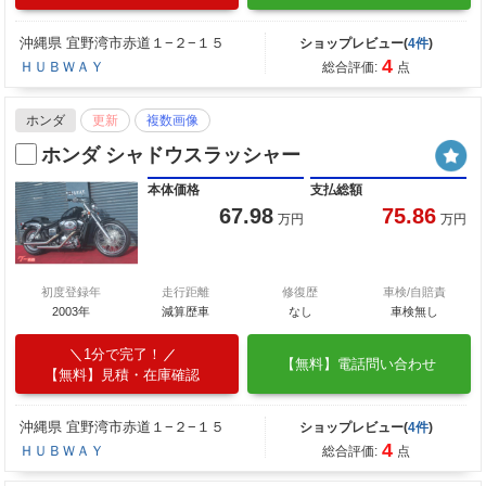
沖縄県 宜野湾市赤道１−２−１５
ショップレビュー(
4件
)
4
ＨＵＢＷＡＹ
総合評価:
点
ホンダ
更新
複数画像
ホンダ シャドウスラッシャー
本体価格
支払総額
67.98
75.86
万円
万円
初度登録年
走行距離
修復歴
車検/自賠責
2003年
減算歴車
なし
車検無し
1分で完了！
【無料】電話問い合わせ
【無料】見積・在庫確認
沖縄県 宜野湾市赤道１−２−１５
ショップレビュー(
4件
)
4
ＨＵＢＷＡＹ
総合評価:
点