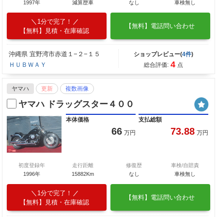
1997年
減算歴車
なし
車検無し
1分で完了！
【無料】電話問い合わせ
【無料】見積・在庫確認
沖縄県 宜野湾市赤道１−２−１５
ショップレビュー(
4件
)
4
ＨＵＢＷＡＹ
総合評価:
点
ヤマハ
更新
複数画像
ヤマハ ドラッグスター４００
本体価格
支払総額
66
73.88
万円
万円
初度登録年
走行距離
修復歴
車検/自賠責
1996年
15882Km
なし
車検無し
1分で完了！
【無料】電話問い合わせ
【無料】見積・在庫確認