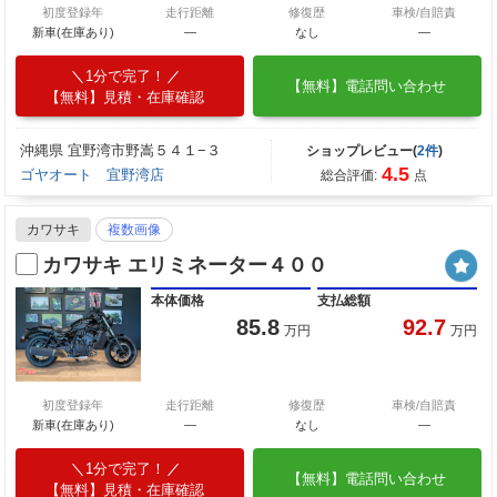
初度登録年
走行距離
修復歴
車検/自賠責
新車(在庫あり)
―
なし
―
1分で完了！
【無料】電話問い合わせ
【無料】見積・在庫確認
沖縄県 宜野湾市野嵩５４１−３
ショップレビュー(
2件
)
4.5
ゴヤオート 宜野湾店
総合評価:
点
カワサキ
複数画像
カワサキ エリミネーター４００
本体価格
支払総額
85.8
92.7
万円
万円
初度登録年
走行距離
修復歴
車検/自賠責
新車(在庫あり)
―
なし
―
1分で完了！
【無料】電話問い合わせ
【無料】見積・在庫確認