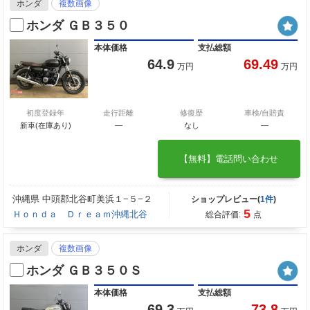
ホンダ
複数画像
ホンダ ＧＢ３５０
本体価格
支払総額
64.9
69.49
万円
万円
初度登録年
走行距離
修復歴
車検/自賠責
新車(在庫あり)
―
なし
―
【無料】電話問い合わせ
沖縄県 中頭郡北谷町美浜１−５−２
ショップレビュー(
1件
)
5
Ｈｏｎｄａ Ｄｒｅａｍ沖縄北谷
総合評価:
点
ホンダ
複数画像
ホンダ ＧＢ３５０Ｓ
本体価格
支払総額
69.3
73.8