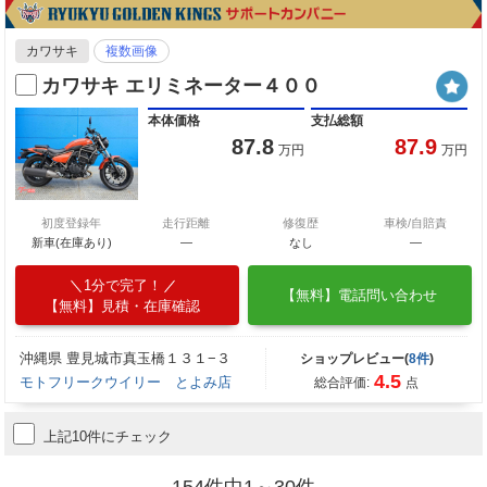
カワサキ
複数画像
カワサキ エリミネーター４００
本体価格
支払総額
87.8
87.9
万円
万円
初度登録年
走行距離
修復歴
車検/自賠責
新車(在庫あり)
―
なし
―
1分で完了！
【無料】電話問い合わせ
【無料】見積・在庫確認
沖縄県 豊見城市真玉橋１３１−３
ショップレビュー(
8件
)
4.5
モトフリークウイリー とよみ店
総合評価:
点
上記10件にチェック
154件中1～30件