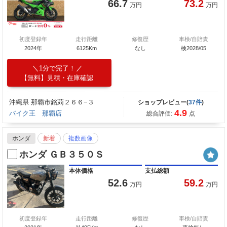
66.7
73.2
万円
万円
初度登録年
走行距離
修復歴
車検/自賠責
2024年
6125Km
なし
検2028/05
1分で完了！
【無料】見積・在庫確認
沖縄県 那覇市銘苅２６６−３
ショップレビュー(
37件
)
4.9
バイク王 那覇店
総合評価:
点
ホンダ
新着
複数画像
ホンダ ＧＢ３５０Ｓ
本体価格
支払総額
52.6
59.2
万円
万円
初度登録年
走行距離
修復歴
車検/自賠責