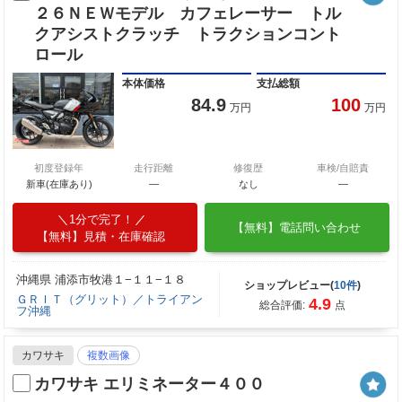
２６ＮＥＷモデル カフェレーサー トル
クアシストクラッチ トラクションコント
ロール
本体価格
支払総額
84.9
100
万円
万円
初度登録年
走行距離
修復歴
車検/自賠責
新車(在庫あり)
―
なし
―
1分で完了！
【無料】電話問い合わせ
【無料】見積・在庫確認
沖縄県 浦添市牧港１−１１−１８
ショップレビュー(
10件
)
ＧＲＩＴ（グリット）／トライアン
4.9
総合評価:
点
フ沖縄
カワサキ
複数画像
カワサキ エリミネーター４００