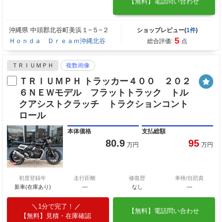
【無料】電話問い合わせ
沖縄県 中頭郡北谷町美浜１−５−２
ショップレビュー(
1件
)
5
Ｈｏｎｄａ Ｄｒｅａｍ沖縄北谷
総合評価:
点
ＴＲＩＵＭＰＨ
複数画像
ＴＲＩＵＭＰＨ トラッカー４００ ２０２
６ＮＥＷモデル フラットトラック トル
クアシストクラッチ トラクションコント
ロール
本体価格
支払総額
80.9
95
万円
万円
初度登録年
走行距離
修復歴
車検/自賠責
新車(在庫あり)
―
なし
―
1分で完了！
【無料】電話問い合わせ
【無料】見積・在庫確認