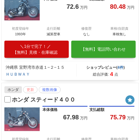
72.6
80.48
万円
万円
初度登録年
走行距離
修復歴
車検/自賠責
1993年
減算歴車
なし
車検無し
1分で完了！
【無料】電話問い合わせ
【無料】見積・在庫確認
沖縄県 宜野湾市赤道１−２−１５
ショップレビュー(
4件
)
4
ＨＵＢＷＡＹ
総合評価:
点
ホンダ
更新
複数画像
ホンダ スティード４００
本体価格
支払総額
67.98
75.79
万円
万円
初度登録年
走行距離
修復歴
車検/自賠責