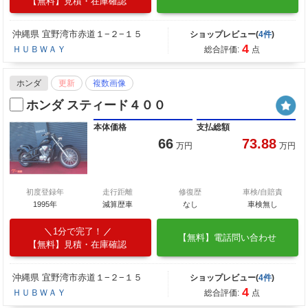
【無料】見積・在庫確認
沖縄県 宜野湾市赤道１−２−１５
ショップレビュー(
4件
)
4
ＨＵＢＷＡＹ
総合評価:
点
ホンダ
更新
複数画像
ホンダ スティード４００
本体価格
支払総額
66
73.88
万円
万円
初度登録年
走行距離
修復歴
車検/自賠責
1995年
減算歴車
なし
車検無し
1分で完了！
【無料】電話問い合わせ
【無料】見積・在庫確認
沖縄県 宜野湾市赤道１−２−１５
ショップレビュー(
4件
)
4
ＨＵＢＷＡＹ
総合評価:
点