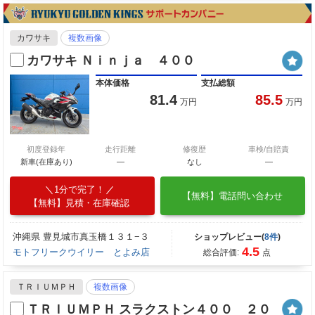
カワサキ
複数画像
カワサキ Ｎｉｎｊａ ４００
本体価格
支払総額
81.4
85.5
万円
万円
初度登録年
走行距離
修復歴
車検/自賠責
新車(在庫あり)
―
なし
―
1分で完了！
【無料】電話問い合わせ
【無料】見積・在庫確認
沖縄県 豊見城市真玉橋１３１−３
ショップレビュー(
8件
)
4.5
モトフリークウイリー とよみ店
総合評価:
点
ＴＲＩＵＭＰＨ
複数画像
ＴＲＩＵＭＰＨ スラクストン４００ ２０