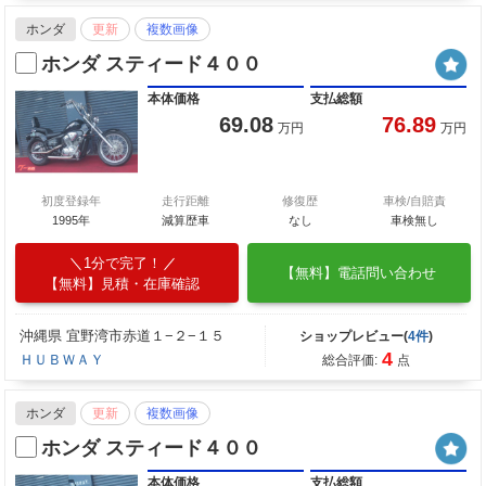
ホンダ
更新
複数画像
ホンダ スティード４００
本体価格
支払総額
69.08
76.89
万円
万円
初度登録年
走行距離
修復歴
車検/自賠責
1995年
減算歴車
なし
車検無し
1分で完了！
【無料】電話問い合わせ
【無料】見積・在庫確認
沖縄県 宜野湾市赤道１−２−１５
ショップレビュー(
4件
)
4
ＨＵＢＷＡＹ
総合評価:
点
ホンダ
更新
複数画像
ホンダ スティード４００
本体価格
支払総額