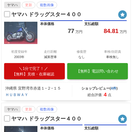
ヤマハ
更新
複数画像
ヤマハ ドラッグスター４００
本体価格
支払総額
77
84.81
万円
万円
初度登録年
走行距離
修復歴
車検/自賠責
2003年
減算歴車
なし
車検無し
1分で完了！
【無料】電話問い合わせ
【無料】見積・在庫確認
沖縄県 宜野湾市赤道１−２−１５
ショップレビュー(
4件
)
4
ＨＵＢＷＡＹ
総合評価:
点
ヤマハ
更新
複数画像
ヤマハ ドラッグスター４００
本体価格
支払総額