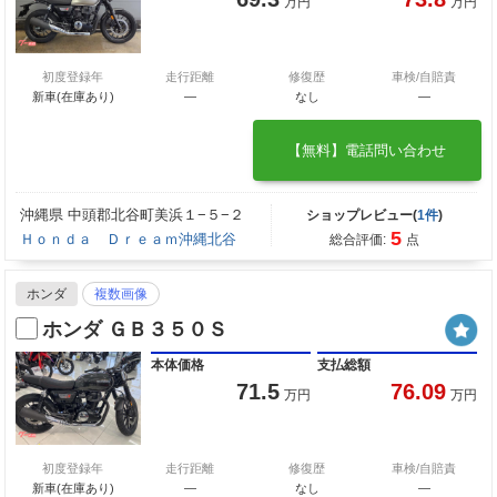
万円
万円
初度登録年
走行距離
修復歴
車検/自賠責
新車(在庫あり)
―
なし
―
【無料】電話問い合わせ
沖縄県 中頭郡北谷町美浜１−５−２
ショップレビュー(
1件
)
5
Ｈｏｎｄａ Ｄｒｅａｍ沖縄北谷
総合評価:
点
ホンダ
複数画像
ホンダ ＧＢ３５０Ｓ
本体価格
支払総額
71.5
76.09
万円
万円
初度登録年
走行距離
修復歴
車検/自賠責
新車(在庫あり)
―
なし
―