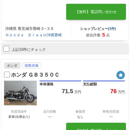
【無料】電話問い合わせ
沖縄県 豊見城市豊崎３−３６
ショップレビュー(
3件
)
5
Ｈｏｎｄａ Ｄｒｅａｍ沖縄豊崎
総合評価:
点
上記10件にチェック
ホンダ
複数画像
ホンダ ＧＢ３５０Ｃ
本体価格
支払総額
71.5
76
万円
万円
初度登録年
走行距離
修復歴
車検/自賠責
新車(在庫あり)
―
なし
―