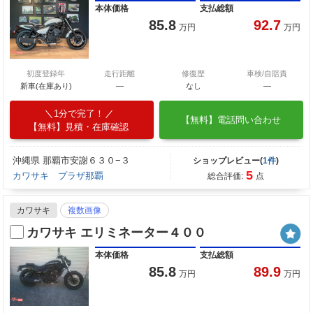
本体価格
支払総額
85.8
92.7
万円
万円
初度登録年
走行距離
修復歴
車検/自賠責
新車(在庫あり)
―
なし
―
1分で完了！
【無料】電話問い合わせ
【無料】見積・在庫確認
沖縄県 那覇市安謝６３０−３
ショップレビュー(
1件
)
5
カワサキ プラザ那覇
総合評価:
点
カワサキ
複数画像
カワサキ エリミネーター４００
本体価格
支払総額
85.8
89.9
万円
万円