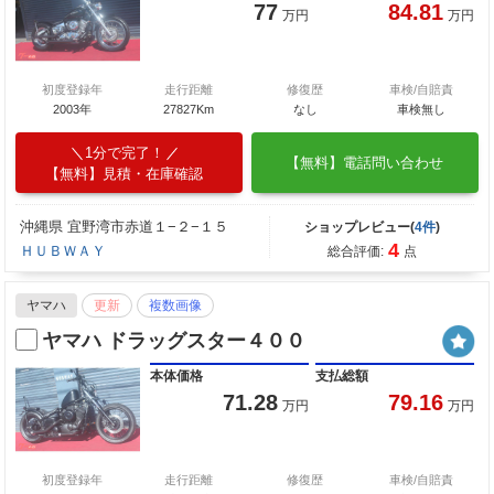
77
84.81
万円
万円
初度登録年
走行距離
修復歴
車検/自賠責
2003年
27827Km
なし
車検無し
1分で完了！
【無料】電話問い合わせ
【無料】見積・在庫確認
沖縄県 宜野湾市赤道１−２−１５
ショップレビュー(
4件
)
4
ＨＵＢＷＡＹ
総合評価:
点
ヤマハ
更新
複数画像
ヤマハ ドラッグスター４００
本体価格
支払総額
71.28
79.16
万円
万円
初度登録年
走行距離
修復歴
車検/自賠責