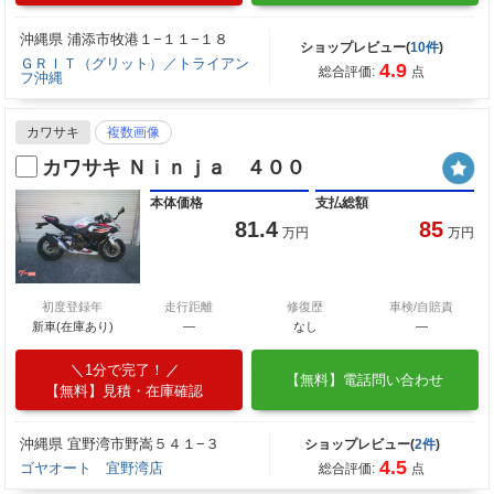
沖縄県 浦添市牧港１−１１−１８
ショップレビュー(
10件
)
ＧＲＩＴ（グリット）／トライアン
4.9
総合評価:
点
フ沖縄
カワサキ
複数画像
カワサキ Ｎｉｎｊａ ４００
本体価格
支払総額
81.4
85
万円
万円
初度登録年
走行距離
修復歴
車検/自賠責
新車(在庫あり)
―
なし
―
1分で完了！
【無料】電話問い合わせ
【無料】見積・在庫確認
沖縄県 宜野湾市野嵩５４１−３
ショップレビュー(
2件
)
4.5
ゴヤオート 宜野湾店
総合評価:
点