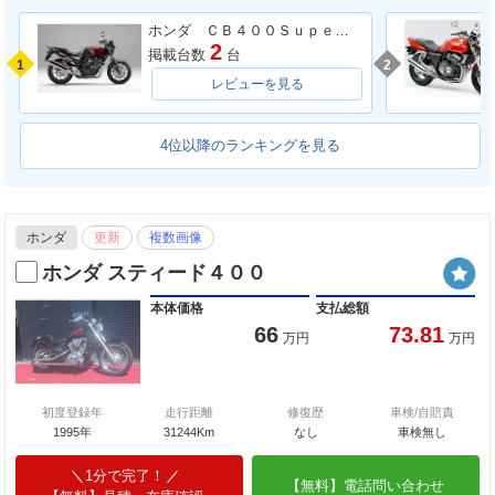
ホンダ ＣＢ４００Ｓｕｐｅｒ Ｆｏｕｒ ＶＴＥＣ ＳＰＥＣ３
2
掲載台数
台
1
2
レビューを見る
4位以降のランキングを見る
ホンダ
更新
複数画像
ホンダ スティード４００
本体価格
支払総額
66
73.81
万円
万円
初度登録年
走行距離
修復歴
車検/自賠責
1995年
31244Km
なし
車検無し
1分で完了！
【無料】電話問い合わせ