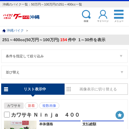
沖縄のバイク一覧：50万円～100万円の251～400cc一覧
検索
マイページ
メニュー
沖縄バイク
＞
251～400cc(50万円～100万円)
154
件中 1～30件を表示
条件を指定して絞り込み
並び替え
リスト表示中
画像表示に切り替える
カワサキ
新着
複数画像
カワサキ Ｎｉｎｊａ ４００
本体価格
支払総額