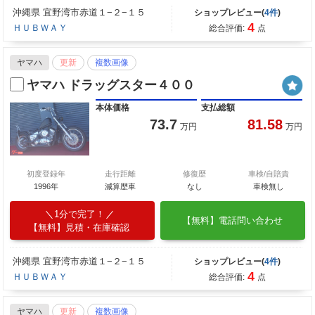
沖縄県 宜野湾市赤道１−２−１５
ショップレビュー(
4件
)
4
ＨＵＢＷＡＹ
総合評価:
点
ヤマハ
更新
複数画像
ヤマハ ドラッグスター４００
本体価格
支払総額
73.7
81.58
万円
万円
初度登録年
走行距離
修復歴
車検/自賠責
1996年
減算歴車
なし
車検無し
1分で完了！
【無料】電話問い合わせ
【無料】見積・在庫確認
沖縄県 宜野湾市赤道１−２−１５
ショップレビュー(
4件
)
4
ＨＵＢＷＡＹ
総合評価:
点
ヤマハ
更新
複数画像