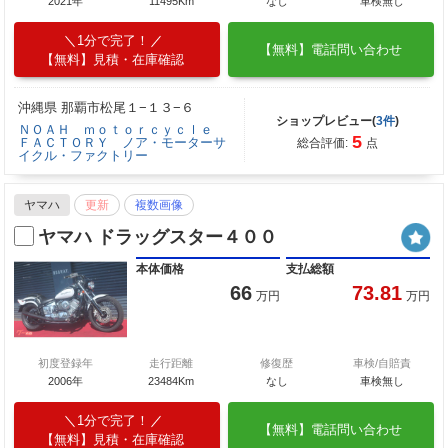
2021年
11495Km
なし
車検無し
1分で完了！
【無料】電話問い合わせ
【無料】見積・在庫確認
沖縄県 那覇市松尾１−１３−６
ショップレビュー(
3件
)
ＮＯＡＨ ｍｏｔｏｒｃｙｃｌｅ
5
ＦＡＣＴＯＲＹ ノア・モーターサ
総合評価:
点
イクル・ファクトリー
ヤマハ
更新
複数画像
ヤマハ ドラッグスター４００
本体価格
支払総額
66
73.81
万円
万円
初度登録年
走行距離
修復歴
車検/自賠責
2006年
23484Km
なし
車検無し
1分で完了！
【無料】電話問い合わせ
【無料】見積・在庫確認