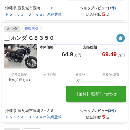
沖縄県 豊見城市豊崎３−３６
ショップレビュー(
3件
)
5
Ｈｏｎｄａ Ｄｒｅａｍ沖縄豊崎
総合評価:
点
ホンダ
複数画像
ホンダ ＧＢ３５０
本体価格
支払総額
64.9
69.49
万円
万円
初度登録年
走行距離
修復歴
車検/自賠責
新車(在庫あり)
―
なし
―
【無料】電話問い合わせ
沖縄県 豊見城市豊崎３−３６
ショップレビュー(
3件
)
5
Ｈｏｎｄａ Ｄｒｅａｍ沖縄豊崎
総合評価:
点