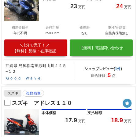
23
24
万円
万円
初度登録年
走行距離
修復歴
車検/自賠責
年式不明
25000Km
なし
自賠責保険無し
1分で完了！
【無料】電話問い合わせ
【無料】見積・在庫確認
沖縄県 島尻郡南風原町山川４４５
ショップレビュー(
1件
)
−１２
5
総合評価:
点
Ｇｏｏｄ Ｗａｖｅ
スズキ
複数画像
スズキ アドレス１１０
本体価格
支払総額
17.9
18.9
万円
万円