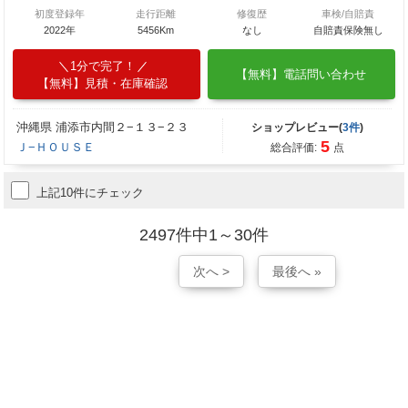
初度登録年
走行距離
修復歴
車検/自賠責
2022年
5456Km
なし
自賠責保険無し
1分で完了！
【無料】電話問い合わせ
【無料】見積・在庫確認
沖縄県 浦添市内間２−１３−２３
ショップレビュー(
3件
)
5
Ｊ−ＨＯＵＳＥ
総合評価:
点
上記10件にチェック
2497件中1～30件
次へ >
最後へ »