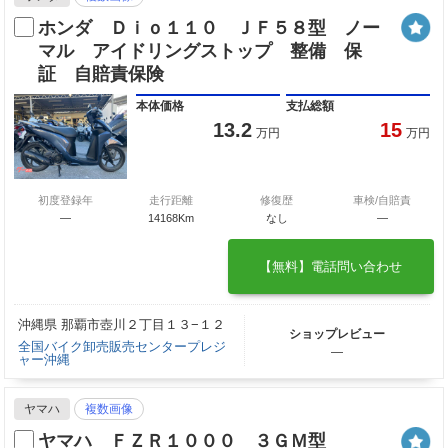
ホンダ Ｄｉｏ１１０ ＪＦ５８型 ノー
マル アイドリングストップ 整備 保
証 自賠責保険
本体価格
支払総額
13.2
15
万円
万円
初度登録年
走行距離
修復歴
車検/自賠責
—
14168Km
なし
―
【無料】電話問い合わせ
沖縄県 那覇市壺川２丁目１３−１２
ショップレビュー
全国バイク卸売販売センタープレジ
―
ャー沖縄
ヤマハ
複数画像
ヤマハ ＦＺＲ１０００ ３ＧＭ型