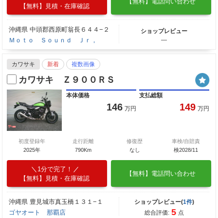
【無料】電話問い合わせ
【無料】見積・在庫確認
沖縄県 中頭郡西原町翁長６４４−２
ショップレビュー
Ｍｏｔｏ Ｓｏｕｎｄ Ｊｒ，
―
カワサキ
新着
複数画像
カワサキ Ｚ９００ＲＳ
本体価格
支払総額
146
149
万円
万円
初度登録年
走行距離
修復歴
車検/自賠責
2025年
790Km
なし
検2028/11
1分で完了！
【無料】電話問い合わせ
【無料】見積・在庫確認
沖縄県 豊見城市真玉橋１３１−１
ショップレビュー(
1件
)
5
ゴヤオート 那覇店
総合評価:
点