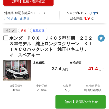
【無料】見積・在庫確認
沖縄県 那覇市銘苅２６６−３
ショップレビュー(
37件
)
4.9
バイク王 那覇店
総合評価:
点
ホンダ
新着
複数画像
ホンダ ＰＣＸ ＪＫ０５型前期 ２０２
３年モデル 純正ロングスクリーン ＫＩ
ＴＡＣＯバックレスト 純正セキュリテ
ィ スペアキー
本体価格
支払総額
37.4
41.4
万円
万円
初度登録年
走行距離
修復歴
車検/自賠責
2023年
7133Km
なし
自賠責保険無し
【無料】電話問い合わせ