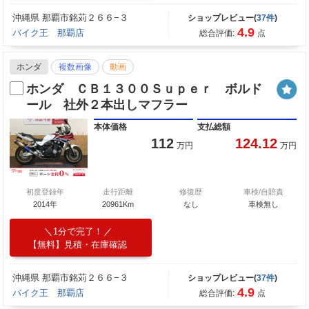
沖縄県 那覇市銘苅２６６−３
ショップレビュー(
37件
)
4.9
バイク王 那覇店
総合評価:
点
ホンダ
複数画像
動画
ホンダ ＣＢ１３００Ｓｕｐｅｒ ボルド
ール 社外２本出しマフラー
本体価格
支払総額
112
124.12
万円
万円
初度登録年
走行距離
修復歴
車検/自賠責
2014年
20961Km
なし
車検無し
1分で完了！
【無料】見積・在庫確認
沖縄県 那覇市銘苅２６６−３
ショップレビュー(
37件
)
4.9
バイク王 那覇店
総合評価:
点