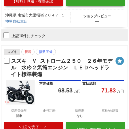
【無料】見積・在庫確認
沖縄県 南城市大里稲嶺２０４７−１
ショップレビュー
神里自転車店
―
上記10件にチェック
スズキ
新着
複数画像
スズキ Ｖ−ストローム２５０ ２６年モデ
ル 水冷２気筒エンジン ＬＥＤヘッドラ
イト標準装備
本体価格
支払総額
68.53
71.83
万円
万円
初度登録年
走行距離
修復歴
車検/自賠責
新車
—
なし
―
1分で完了！