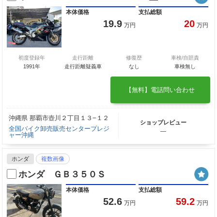
本体価格
支払総額
19.9
20
万円
万円
初度登録年
走行距離
修復歴
車検/自賠責
1991年
走行距離疑義車
なし
車検無し
【無料】電話問い合わせ
沖縄県 那覇市壺川２丁目１３−１２
ショップレビュー
全国バイク卸売販売センタープレジ
―
ャー沖縄
ホンダ
複数画像
ホンダ ＧＢ３５０Ｓ
本体価格
支払総額
52.6
59.2
万円
万円