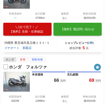
初度登録年
走行距離
修復歴
車検/自賠責
—
2735Km
なし
保2031/09
1分で完了！
【無料】電話問い合わせ
【無料】見積・在庫確認
沖縄県 豊見城市真玉橋１３１−１
ショップレビュー(
1件
)
5
ゴヤオート 那覇店
総合評価:
点
ホンダ
新着
複数画像
ホンダ フォルツァ
本体価格
支払総額
66
69
万円
万円
初度登録年
走行距離
修復歴
車検/自賠責
2022年
1299Km
なし
保2031/09