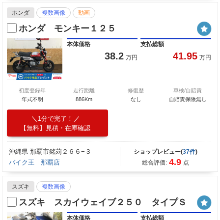
ホンダ
複数画像
動画
ホンダ モンキー１２５
本体価格
支払総額
38.2
41.95
万円
万円
初度登録年
走行距離
修復歴
車検/自賠責
年式不明
886Km
なし
自賠責保険無し
1分で完了！
【無料】見積・在庫確認
沖縄県 那覇市銘苅２６６−３
ショップレビュー(
37件
)
4.9
バイク王 那覇店
総合評価:
点
スズキ
複数画像
スズキ スカイウェイブ２５０ タイプＳ
本体価格
支払総額