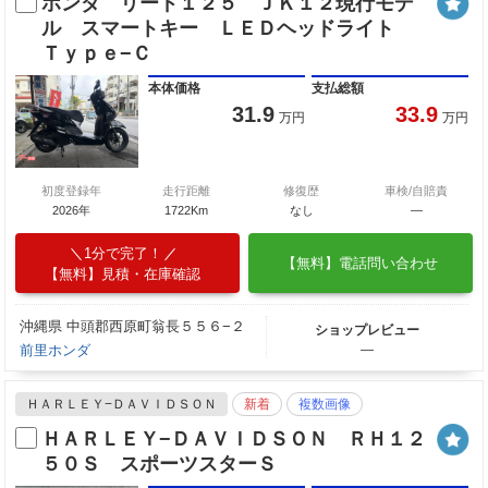
ホンダ リード１２５ ＪＫ１２現行モデ
ル スマートキー ＬＥＤヘッドライト
Ｔｙｐｅ−Ｃ
本体価格
支払総額
31.9
33.9
万円
万円
初度登録年
走行距離
修復歴
車検/自賠責
2026年
1722Km
なし
―
1分で完了！
【無料】電話問い合わせ
【無料】見積・在庫確認
沖縄県 中頭郡西原町翁長５５６−２
ショップレビュー
前里ホンダ
―
ＨＡＲＬＥＹ−ＤＡＶＩＤＳＯＮ
新着
複数画像
ＨＡＲＬＥＹ−ＤＡＶＩＤＳＯＮ ＲＨ１２
５０Ｓ スポーツスターＳ