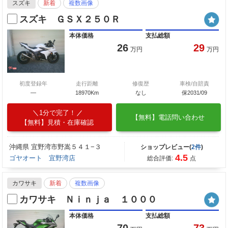
スズキ
新着
複数画像
スズキ ＧＳＸ２５０Ｒ
本体価格
支払総額
26
29
万円
万円
初度登録年
走行距離
修復歴
車検/自賠責
—
18970Km
なし
保2031/09
1分で完了！
【無料】電話問い合わせ
【無料】見積・在庫確認
沖縄県 宜野湾市野嵩５４１−３
ショップレビュー(
2件
)
4.5
ゴヤオート 宜野湾店
総合評価:
点
カワサキ
新着
複数画像
カワサキ Ｎｉｎｊａ １０００
本体価格
支払総額
70
73