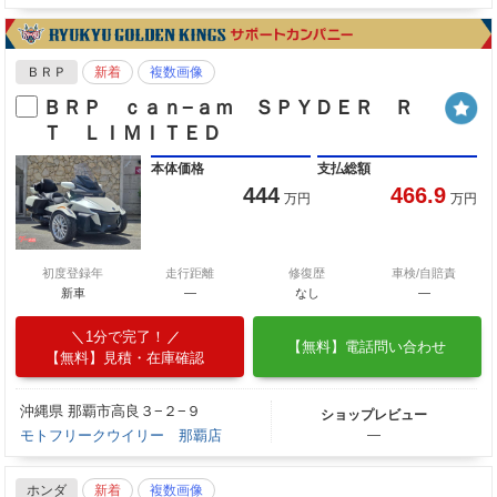
ＢＲＰ
新着
複数画像
ＢＲＰ ｃａｎ−ａｍ ＳＰＹＤＥＲ Ｒ
Ｔ ＬＩＭＩＴＥＤ
本体価格
支払総額
444
466.9
万円
万円
初度登録年
走行距離
修復歴
車検/自賠責
新車
—
なし
―
1分で完了！
【無料】電話問い合わせ
【無料】見積・在庫確認
沖縄県 那覇市高良３−２−９
ショップレビュー
モトフリークウイリー 那覇店
―
ホンダ
新着
複数画像