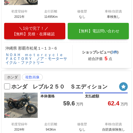
初度登録年
走行距離
修復歴
車検/自賠責
2021年
11495Km
なし
車検無し
1分で完了！
【無料】電話問い合わせ
【無料】見積・在庫確認
沖縄県 那覇市松尾１−１３−６
ショップレビュー(
3件
)
ＮＯＡＨ ｍｏｔｏｒｃｙｃｌｅ
5
ＦＡＣＴＯＲＹ ノア・モーターサ
総合評価:
点
イクル・ファクトリー
ホンダ
複数画像
ホンダ レブル２５０ Ｓエディション
本体価格
支払総額
59.6
62.4
万円
万円
初度登録年
走行距離
修復歴
車検/自賠責
2024年
943Km
なし
自賠責保険無し