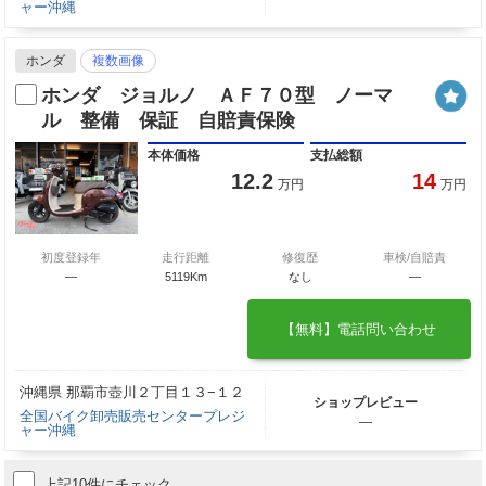
ャー沖縄
ホンダ
複数画像
ホンダ ジョルノ ＡＦ７０型 ノーマ
ル 整備 保証 自賠責保険
本体価格
支払総額
12.2
14
万円
万円
初度登録年
走行距離
修復歴
車検/自賠責
—
5119Km
なし
―
【無料】電話問い合わせ
沖縄県 那覇市壺川２丁目１３−１２
ショップレビュー
全国バイク卸売販売センタープレジ
―
ャー沖縄
上記10件にチェック