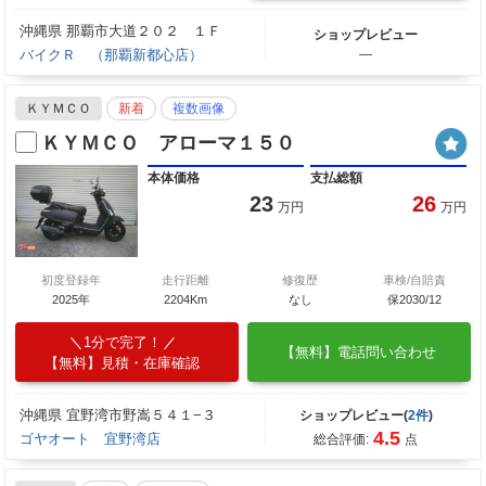
沖縄県 那覇市大道２０２ １Ｆ
ショップレビュー
バイクＲ （那覇新都心店）
―
ＫＹＭＣＯ
新着
複数画像
ＫＹＭＣＯ アローマ１５０
本体価格
支払総額
23
26
万円
万円
初度登録年
走行距離
修復歴
車検/自賠責
2025年
2204Km
なし
保2030/12
1分で完了！
【無料】電話問い合わせ
【無料】見積・在庫確認
沖縄県 宜野湾市野嵩５４１−３
ショップレビュー(
2件
)
4.5
ゴヤオート 宜野湾店
総合評価:
点