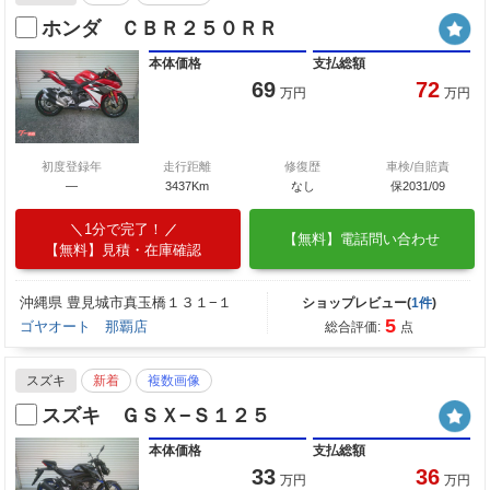
ホンダ ＣＢＲ２５０ＲＲ
本体価格
支払総額
69
72
万円
万円
初度登録年
走行距離
修復歴
車検/自賠責
—
3437Km
なし
保2031/09
1分で完了！
【無料】電話問い合わせ
【無料】見積・在庫確認
沖縄県 豊見城市真玉橋１３１−１
ショップレビュー(
1件
)
5
ゴヤオート 那覇店
総合評価:
点
スズキ
新着
複数画像
スズキ ＧＳＸ−Ｓ１２５
本体価格
支払総額
33
36
万円
万円