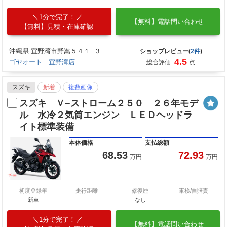
1分で完了！
【無料】電話問い合わせ
【無料】見積・在庫確認
沖縄県 宜野湾市野嵩５４１−３
ショップレビュー(
2件
)
4.5
ゴヤオート 宜野湾店
総合評価:
点
スズキ
新着
複数画像
スズキ Ｖ−ストローム２５０ ２６年モデ
ル 水冷２気筒エンジン ＬＥＤヘッドラ
イト標準装備
本体価格
支払総額
68.53
72.93
万円
万円
初度登録年
走行距離
修復歴
車検/自賠責
新車
—
なし
―
1分で完了！
【無料】電話問い合わせ