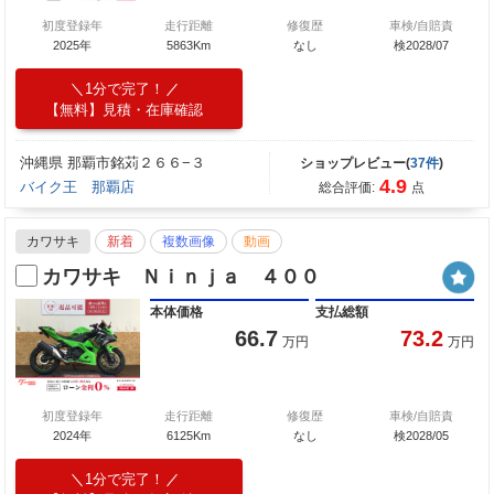
初度登録年
走行距離
修復歴
車検/自賠責
2025年
5863Km
なし
検2028/07
1分で完了！
【無料】見積・在庫確認
沖縄県 那覇市銘苅２６６−３
ショップレビュー(
37件
)
4.9
バイク王 那覇店
総合評価:
点
カワサキ
新着
複数画像
動画
カワサキ Ｎｉｎｊａ ４００
本体価格
支払総額
66.7
73.2
万円
万円
初度登録年
走行距離
修復歴
車検/自賠責
2024年
6125Km
なし
検2028/05
1分で完了！