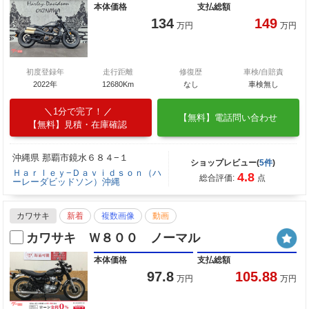
本体価格
支払総額
134
149
万円
万円
初度登録年
走行距離
修復歴
車検/自賠責
2022年
12680Km
なし
車検無し
1分で完了！
【無料】電話問い合わせ
【無料】見積・在庫確認
沖縄県 那覇市鏡水６８４−１
ショップレビュー(
5件
)
Ｈａｒｌｅｙ−Ｄａｖｉｄｓｏｎ（ハ
4.8
総合評価:
点
ーレーダビッドソン）沖縄
カワサキ
新着
複数画像
動画
カワサキ Ｗ８００ ノーマル
本体価格
支払総額
97.8
105.88
万円
万円