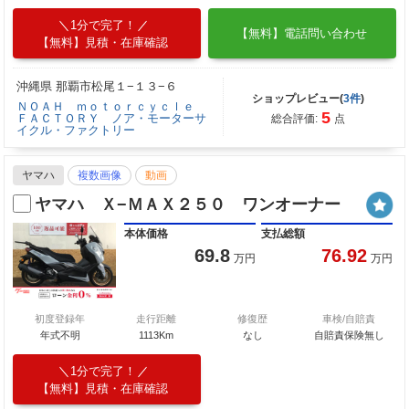
1分で完了！
【無料】電話問い合わせ
【無料】見積・在庫確認
沖縄県 那覇市松尾１−１３−６
ショップレビュー(
3件
)
ＮＯＡＨ ｍｏｔｏｒｃｙｃｌｅ
5
ＦＡＣＴＯＲＹ ノア・モーターサ
総合評価:
点
イクル・ファクトリー
ヤマハ
複数画像
動画
ヤマハ Ｘ−ＭＡＸ２５０ ワンオーナー
本体価格
支払総額
69.8
76.92
万円
万円
初度登録年
走行距離
修復歴
車検/自賠責
年式不明
1113Km
なし
自賠責保険無し
1分で完了！
【無料】見積・在庫確認