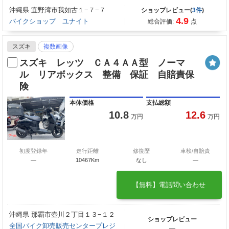
沖縄県 宜野湾市我如古１−７−７
ショップレビュー(
3件
)
4.9
バイクショップ ユナイト
総合評価:
点
スズキ
複数画像
スズキ レッツ ＣＡ４ＡＡ型 ノーマ
ル リアボックス 整備 保証 自賠責保
険
本体価格
支払総額
10.8
12.6
万円
万円
初度登録年
走行距離
修復歴
車検/自賠責
—
10467Km
なし
―
【無料】電話問い合わせ
沖縄県 那覇市壺川２丁目１３−１２
ショップレビュー
全国バイク卸売販売センタープレジ
―