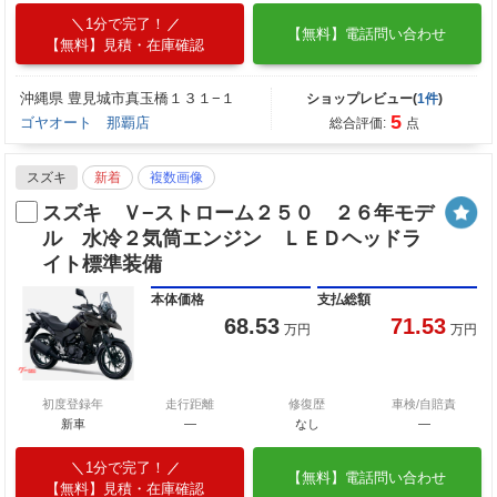
1分で完了！
【無料】電話問い合わせ
【無料】見積・在庫確認
沖縄県 豊見城市真玉橋１３１−１
ショップレビュー(
1件
)
5
ゴヤオート 那覇店
総合評価:
点
スズキ
新着
複数画像
スズキ Ｖ−ストローム２５０ ２６年モデ
ル 水冷２気筒エンジン ＬＥＤヘッドラ
イト標準装備
本体価格
支払総額
68.53
71.53
万円
万円
初度登録年
走行距離
修復歴
車検/自賠責
新車
—
なし
―
1分で完了！
【無料】電話問い合わせ
【無料】見積・在庫確認