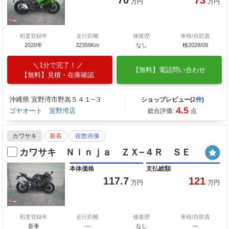
万円
万円
初度登録年
走行距離
修復歴
車検/自賠責
2020年
32359Km
なし
検2028/09
1分で完了！
【無料】電話問い合わせ
【無料】見積・在庫確認
沖縄県 宜野湾市野嵩５４１−３
ショップレビュー(
2件
)
4.5
ゴヤオート 宜野湾店
総合評価:
点
カワサキ
新着
複数画像
カワサキ Ｎｉｎｊａ ＺＸ−４Ｒ ＳＥ
本体価格
支払総額
117.7
121
万円
万円
初度登録年
走行距離
修復歴
車検/自賠責
新車
—
なし
―