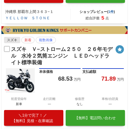
沖縄県 那覇市上間３６３−１
ショップレビュー(
1件
)
5
ＹＥＬＬＯＷ ＳＴＯＮＥ
総合評価:
点
スズキ
新着
複数画像
スズキ Ｖ−ストローム２５０ ２６年モデ
ル 水冷２気筒エンジン ＬＥＤヘッドラ
イト標準装備
本体価格
支払総額
68.53
71.89
万円
万円
初度登録年
走行距離
修復歴
車検/自賠責
新車
—
なし
―
1分で完了！
【無料】電話問い合わせ
【無料】見積・在庫確認