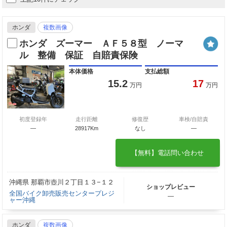
ホンダ
複数画像
ホンダ ズーマー ＡＦ５８型 ノーマ
ル 整備 保証 自賠責保険
本体価格
支払総額
15.2
17
万円
万円
初度登録年
走行距離
修復歴
車検/自賠責
—
28917Km
なし
―
【無料】電話問い合わせ
沖縄県 那覇市壺川２丁目１３−１２
ショップレビュー
全国バイク卸売販売センタープレジ
―
ャー沖縄
ホンダ
複数画像