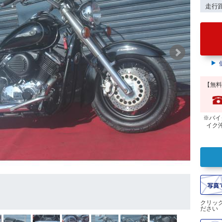
走行
【無料
※バイ
イク
クリッ
ださい