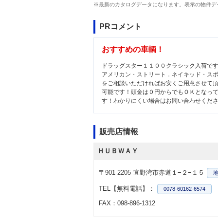
※最新のカタログデータになります。表示の物件デ
PRコメント
おすすめの車輌！
ドラッグスター１１００クラシック入荷で
アメリカン・ストリート．ネイキッド・ス
をご相談いただければお安くご用意させて
可能です！頭金は０円からでもＯＫとなっ
す！わかりにくい場合はお問い合わせくだ
販売店情報
ＨＵＢＷＡＹ
〒901-2205
宜野湾市赤道１−２−１５
TEL【無料電話】：
0078-60162-6574
FAX：098-896-1312