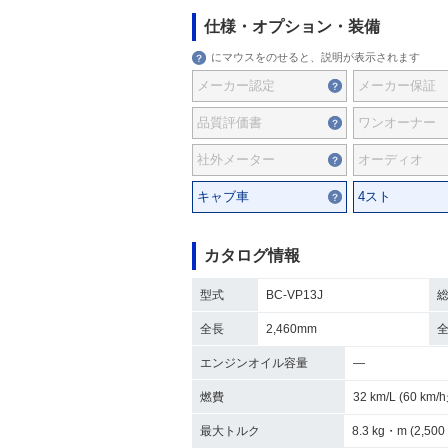
仕様・オプション・装備
にマウスをのせると、説明が表示されます
メーカー認定
メーカー保証
品質評価書
ワンオーナー
社外メーター
オーディオ
キャブ車
4スト
カタログ情報
型式
BC-VP13J
全長
2,460mm
エンジンオイル容量
―
燃費
32 km/L (60 km
最大トルク
8.3 kg・m (2,500