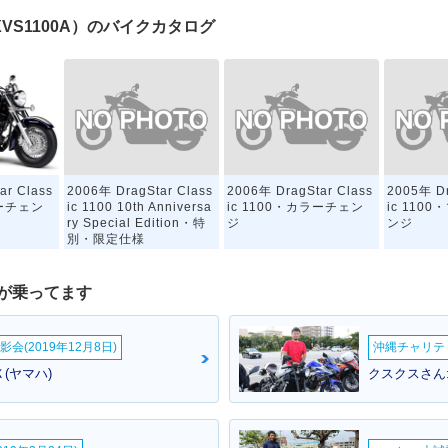
100（XVS1100A）のバイクカタログ
2006年 DragStar Class
2006年 DragStar Class
2005年 Dr
ar Class
ic 1100 10th Anniversa
ic 1100・カラーチェン
ic 110
ラーチェン
ry Special Edition・特
ジ
ンジ
別・限定仕様
が乗ってます
会(2019年12月8日)
沖縄チャリティ
(ヤマハ)
クスクスさん
ar Class
2001年 DragStar Class
ラーチェン
ic 1100・新登場