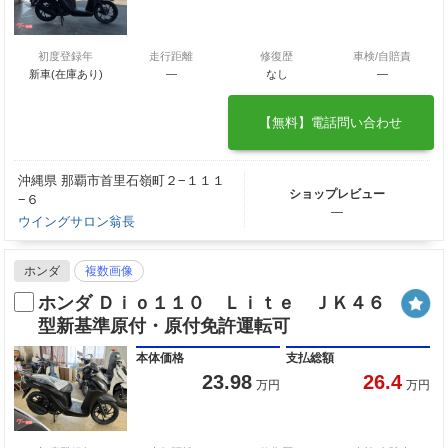
初度登録年
走行距離
修復歴
車検/自賠責
新車(在庫あり)
―
なし
―
【無料】電話問い合わせ
沖縄県 那覇市首里石嶺町２−１１１
ショップレビュー
−６
―
ウイングサロン翁長
ホンダ
複数画像
ホンダ Ｄｉｏ１１０ Ｌｉｔｅ ＪＫ４６
型新基準原付・原付免許運転可
本体価格
支払総額
23.98
26.4
万円
万円