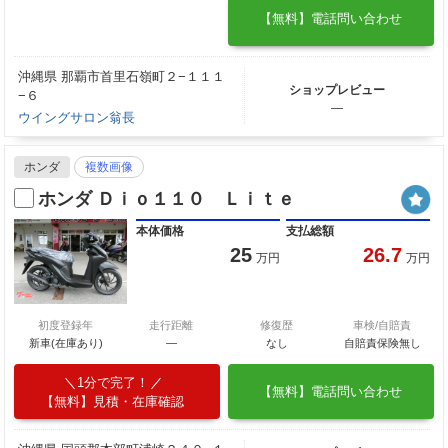
【無料】電話問い合わせ
沖縄県 那覇市首里石嶺町２−１１１
ショップレビュー
−６
―
ウイングサロン翁長
ホンダ
複数画像
ホンダ Ｄｉｏ１１０ Ｌｉｔｅ
本体価格
支払総額
25
26.7
万円
万円
初度登録年
走行距離
修復歴
車検/自賠責
新車(在庫あり)
―
なし
自賠責保険無し
1分で完了！
【無料】電話問い合わせ
【無料】見積・在庫確認