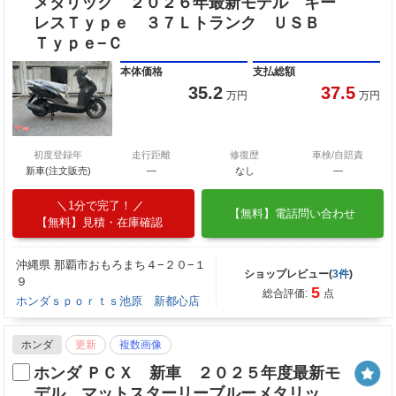
メタリック ２０２６年最新モデル キー
レスＴｙｐｅ ３７Ｌトランク ＵＳＢ
Ｔｙｐｅ−Ｃ
本体価格
支払総額
35.2
37.5
万円
万円
初度登録年
走行距離
修復歴
車検/自賠責
新車(注文販売)
―
なし
―
1分で完了！
【無料】電話問い合わせ
【無料】見積・在庫確認
沖縄県 那覇市おもろまち４−２０−１
ショップレビュー(
3件
)
９
5
総合評価:
点
ホンダｓｐｏｒｔｓ池原 新都心店
ホンダ
更新
複数画像
ホンダ ＰＣＸ 新車 ２０２５年度最新モ
デル マットスターリーブルーメタリッ