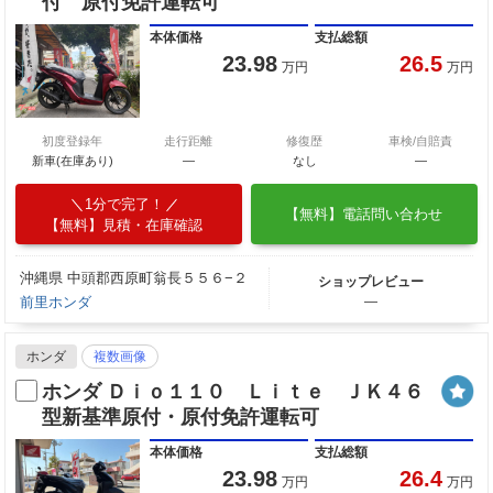
付 原付免許運転可
本体価格
支払総額
23.98
26.5
万円
万円
初度登録年
走行距離
修復歴
車検/自賠責
新車(在庫あり)
―
なし
―
1分で完了！
【無料】電話問い合わせ
【無料】見積・在庫確認
沖縄県 中頭郡西原町翁長５５６−２
ショップレビュー
前里ホンダ
―
ホンダ
複数画像
ホンダ Ｄｉｏ１１０ Ｌｉｔｅ ＪＫ４６
型新基準原付・原付免許運転可
本体価格
支払総額
23.98
26.4
万円
万円