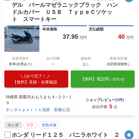
デル パールマゼラニックブラック ハン
ドルカバー ＵＳＢ ＴｙｐｅＣソケッ
ト スマートキー
本体価格
支払総額
37.95
40
万円
万円
初度登録年
走行距離
修復歴
車検/自賠責
新車(在庫あり)
―
なし
自賠責保険無し
1分で完了！
【無料】電話問い合わせ
【無料】見積・在庫確認
沖縄県 那覇市おもろまち４−２０−１
ショップレビュー(
3件
)
９
5
総合評価:
点
ホンダｓｐｏｒｔｓ池原 新都心店
ホンダ
更新
複数画像
ホンダ リード１２５ バニラホワイト ２