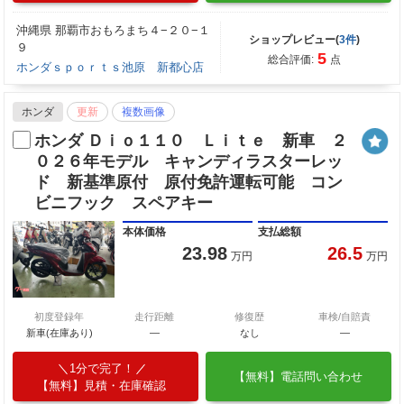
沖縄県 那覇市おもろまち４−２０−１
ショップレビュー(
3件
)
９
5
総合評価:
点
ホンダｓｐｏｒｔｓ池原 新都心店
ホンダ
更新
複数画像
ホンダ Ｄｉｏ１１０ Ｌｉｔｅ 新車 ２
０２６年モデル キャンディラスターレッ
ド 新基準原付 原付免許運転可能 コン
ビニフック スペアキー
本体価格
支払総額
23.98
26.5
万円
万円
初度登録年
走行距離
修復歴
車検/自賠責
新車(在庫あり)
―
なし
―
1分で完了！
【無料】電話問い合わせ
【無料】見積・在庫確認