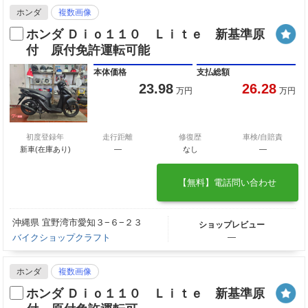
ホンダ
複数画像
ホンダ Ｄｉｏ１１０ Ｌｉｔｅ 新基準原
付 原付免許運転可能
本体価格
支払総額
23.98
26.28
万円
万円
初度登録年
走行距離
修復歴
車検/自賠責
新車(在庫あり)
―
なし
―
【無料】電話問い合わせ
沖縄県 宜野湾市愛知３−６−２３
ショップレビュー
バイクショップクラフト
―
ホンダ
複数画像
ホンダ Ｄｉｏ１１０ Ｌｉｔｅ 新基準原