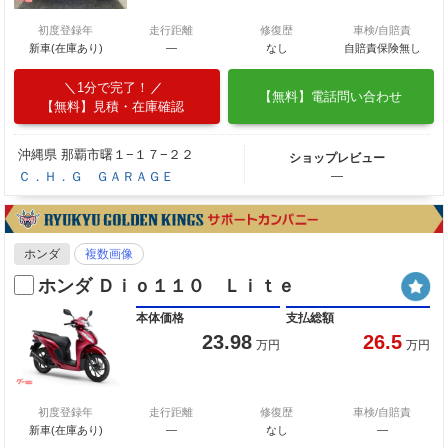
初度登録年
走行距離
修復歴
車検/自賠責
新車(在庫あり)
―
なし
自賠責保険無し
1分で完了！
【無料】電話問い合わせ
【無料】見積・在庫確認
沖縄県 那覇市曙１−１７−２２
ショップレビュー
Ｃ．Ｈ．Ｇ ＧＡＲＡＧＥ
―
ホンダ
複数画像
ホンダ Ｄｉｏ１１０ Ｌｉｔｅ
本体価格
支払総額
23.98
26.5
万円
万円
初度登録年
走行距離
修復歴
車検/自賠責
新車(在庫あり)
―
なし
―