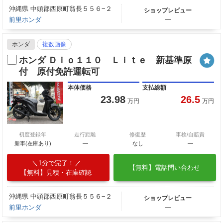
沖縄県 中頭郡西原町翁長５５６−２
ショップレビュー
前里ホンダ
―
ホンダ
複数画像
ホンダ Ｄｉｏ１１０ Ｌｉｔｅ 新基準原
付 原付免許運転可
本体価格
支払総額
23.98
26.5
万円
万円
初度登録年
走行距離
修復歴
車検/自賠責
新車(在庫あり)
―
なし
―
1分で完了！
【無料】電話問い合わせ
【無料】見積・在庫確認
沖縄県 中頭郡西原町翁長５５６−２
ショップレビュー
前里ホンダ
―