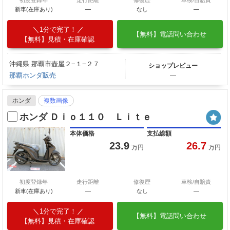
初度登録年
走行距離
修復歴
車検/自賠責
新車(在庫あり)
―
なし
―
1分で完了！
【無料】電話問い合わせ
【無料】見積・在庫確認
沖縄県 那覇市壺屋２−１−２７
ショップレビュー
那覇ホンダ販売
―
ホンダ
複数画像
ホンダ Ｄｉｏ１１０ Ｌｉｔｅ
本体価格
支払総額
23.9
26.7
万円
万円
初度登録年
走行距離
修復歴
車検/自賠責
新車(在庫あり)
―
なし
―
1分で完了！
【無料】電話問い合わせ
【無料】見積・在庫確認