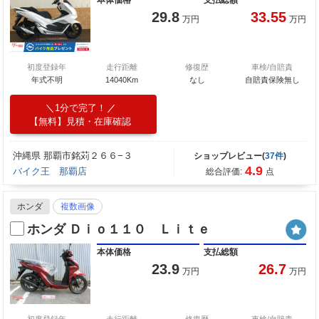
本体価格
支払総額
29.8
33.55
万円
万円
初度登録年
走行距離
修復歴
車検/自賠責
年式不明
14040Km
なし
自賠責保険無し
1分で完了！
【無料】見積・在庫確認
沖縄県 那覇市銘苅２６６−３
ショップレビュー(
37件
)
4.9
バイク王 那覇店
総合評価:
点
ホンダ
複数画像
ホンダ Ｄｉｏ１１０ Ｌｉｔｅ
本体価格
支払総額
23.9
26.7
万円
万円