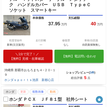
ク ハンドルカバー ＵＳＢ ＴｙｐｅＣ
ソケット スマートキー
本体価格
支払総額
37.95
40
万円
万円
初度登録年
走行距離
修復歴
車検/自賠責
新車(注文販売)
―
なし
自賠責保険無し
1分で完了！
【無料】電話問い合わせ
【無料】見積・在庫確認
沖縄県 那覇市おもろまち４−２０−１
ショップレビュー(
3件
)
９
5
総合評価:
点
ホンダｓｐｏｒｔｓ池原 新都心店
ホンダ
更新
複数画像
動画
ホンダ ＰＣＸ ＪＦ８１型 社外シート