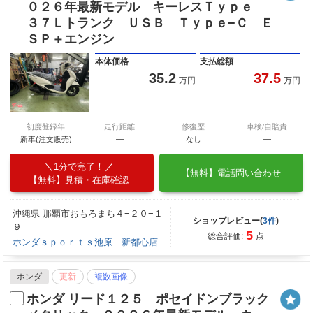
０２６年最新モデル キーレスＴｙｐｅ
３７Ｌトランク ＵＳＢ Ｔｙｐｅ−Ｃ Ｅ
ＳＰ＋エンジン
本体価格
支払総額
35.2
37.5
万円
万円
初度登録年
走行距離
修復歴
車検/自賠責
新車(注文販売)
―
なし
―
1分で完了！
【無料】電話問い合わせ
【無料】見積・在庫確認
沖縄県 那覇市おもろまち４−２０−１
ショップレビュー(
3件
)
９
5
総合評価:
点
ホンダｓｐｏｒｔｓ池原 新都心店
ホンダ
更新
複数画像
ホンダ リード１２５ ポセイドンブラック