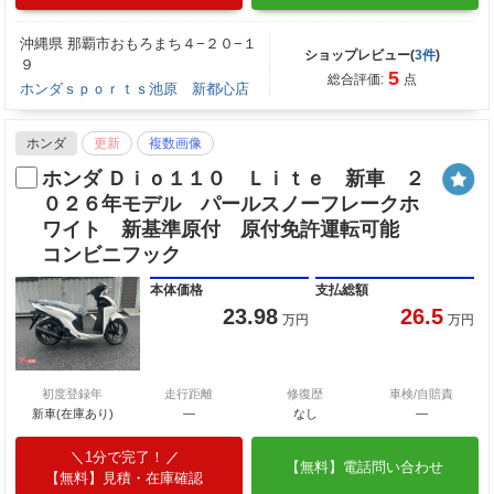
沖縄県 那覇市おもろまち４−２０−１
ショップレビュー(
3件
)
９
5
総合評価:
点
ホンダｓｐｏｒｔｓ池原 新都心店
ホンダ
更新
複数画像
ホンダ Ｄｉｏ１１０ Ｌｉｔｅ 新車 ２
０２６年モデル パールスノーフレークホ
ワイト 新基準原付 原付免許運転可能
コンビニフック
本体価格
支払総額
23.98
26.5
万円
万円
初度登録年
走行距離
修復歴
車検/自賠責
新車(在庫あり)
―
なし
―
1分で完了！
【無料】電話問い合わせ
【無料】見積・在庫確認