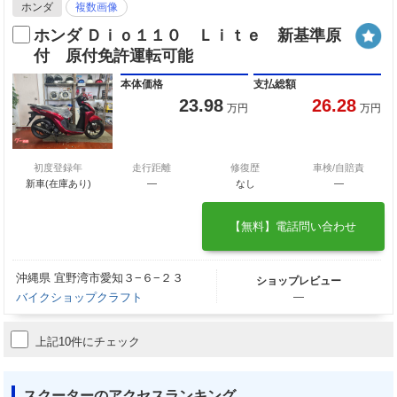
ホンダ
複数画像
ホンダ Ｄｉｏ１１０ Ｌｉｔｅ 新基準原
付 原付免許運転可能
本体価格
支払総額
23.98
26.28
万円
万円
初度登録年
走行距離
修復歴
車検/自賠責
新車(在庫あり)
―
なし
―
【無料】電話問い合わせ
沖縄県 宜野湾市愛知３−６−２３
ショップレビュー
バイクショップクラフト
―
上記10件にチェック
スクーターのアクセスランキング