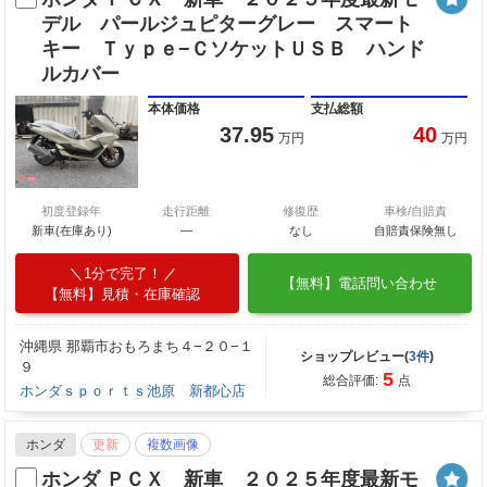
デル パールジュピターグレー スマート
キー Ｔｙｐｅ−ＣソケットＵＳＢ ハンド
ルカバー
本体価格
支払総額
37.95
40
万円
万円
初度登録年
走行距離
修復歴
車検/自賠責
新車(在庫あり)
―
なし
自賠責保険無し
1分で完了！
【無料】電話問い合わせ
【無料】見積・在庫確認
沖縄県 那覇市おもろまち４−２０−１
ショップレビュー(
3件
)
９
5
総合評価:
点
ホンダｓｐｏｒｔｓ池原 新都心店
ホンダ
更新
複数画像
ホンダ ＰＣＸ 新車 ２０２５年度最新モ