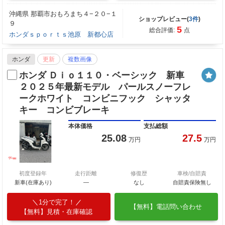
沖縄県 那覇市おもろまち４−２０−１
ショップレビュー(
3件
)
９
5
総合評価:
点
ホンダｓｐｏｒｔｓ池原 新都心店
ホンダ
更新
複数画像
ホンダ Ｄｉｏ１１０・ベーシック 新車
２０２５年最新モデル パールスノーフレ
ークホワイト コンビニフック シャッタ
キー コンビブレーキ
本体価格
支払総額
25.08
27.5
万円
万円
初度登録年
走行距離
修復歴
車検/自賠責
新車(在庫あり)
―
なし
自賠責保険無し
1分で完了！
【無料】電話問い合わせ
【無料】見積・在庫確認