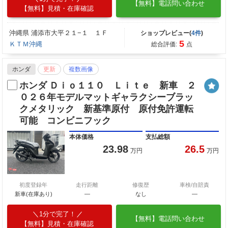
【無料】電話問い合わせ
【無料】見積・在庫確認
沖縄県 浦添市大平２１−１ １Ｆ
ショップレビュー(
4件
)
5
ＫＴＭ沖縄
総合評価:
点
ホンダ
更新
複数画像
ホンダ Ｄｉｏ１１０ Ｌｉｔｅ 新車 ２
０２６年モデルマットギャラクシーブラッ
クメタリック 新基準原付 原付免許運転
可能 コンビニフック
本体価格
支払総額
23.98
26.5
万円
万円
初度登録年
走行距離
修復歴
車検/自賠責
新車(在庫あり)
―
なし
―
1分で完了！
【無料】電話問い合わせ
【無料】見積・在庫確認