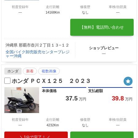
初度登録年
走行距離
修復歴
車検/自賠責
―
14168Km
なし
―
【無料】電話問い合わせ
沖縄県 那覇市壺川２丁目１３−１２
ショップレビュー
全国バイク卸売販売センタープレジ
―
ャー沖縄
ホンダ
新着
複数画像
ホンダ ＰＣＸ１２５ ２０２３
本体価格
支払総額
37.5
39.8
万円
万円
初度登録年
走行距離
修復歴
車検/自賠責
―
4232Km
なし
―
1分で完了！