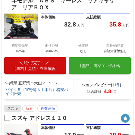
年モデル ＡＢＳ キーレス リアキャリ
ア リアＢＯＸ
本体価格
支払総額
32.8
35.8
万円
万円
初度登録年
走行距離
修復歴
車検/自賠責
2025年
4006Km
なし
自賠責保険無し
1分で完了！
【無料】電話問い合わせ
【無料】見積・在庫確認
沖縄県 宜野湾市大山２−１−７
ショップレビュー(
11件
)
バイクＲ（宜野湾大山本店）格安バ
4.8
総合評価:
点
イク販売
スズキ
新着
複数画像
スズキ アドレス１１０
本体価格
支払総額
17.9
18.9