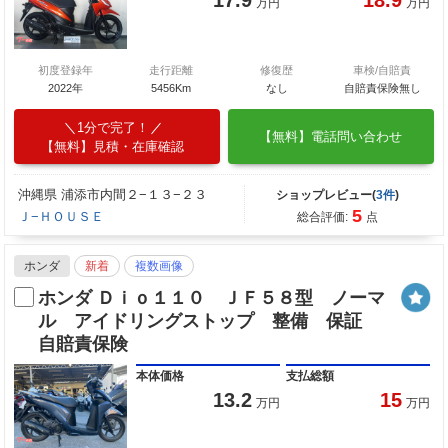
万円
万円
初度登録年
走行距離
修復歴
車検/自賠責
2022年
5456Km
なし
自賠責保険無し
1分で完了！
【無料】電話問い合わせ
【無料】見積・在庫確認
沖縄県 浦添市内間２−１３−２３
ショップレビュー(
3件
)
5
Ｊ−ＨＯＵＳＥ
総合評価:
点
ホンダ
新着
複数画像
ホンダ Ｄｉｏ１１０ ＪＦ５８型 ノーマ
ル アイドリングストップ 整備 保証
自賠責保険
本体価格
支払総額
13.2
15
万円
万円