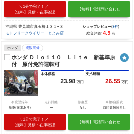
1分で完了！
【無料】電話問い合わせ
【無料】見積・在庫確認
沖縄県 豊見城市真玉橋１３１−３
ショップレビュー(
8件
)
4.5
モトフリークウイリー とよみ店
総合評価:
点
ホンダ
複数画像
ホンダ Ｄｉｏ１１０ Ｌｉｔｅ 新基準原
付 原付免許運転可
本体価格
支払総額
23.98
26.55
万円
万円
初度登録年
走行距離
修復歴
車検/自賠責
新車(在庫あり)
―
なし
自賠責保険無し
1分で完了！
【無料】電話問い合わせ
【無料】見積・在庫確認