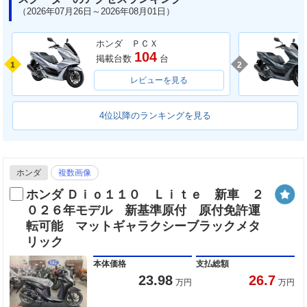
（2026年07月26日～2026年08月01日）
ホンダ ＰＣＸ
104
掲載台数
台
1
2
レビューを見る
4位以降のランキングを見る
ホンダ
複数画像
ホンダ Ｄｉｏ１１０ Ｌｉｔｅ 新車 ２
０２６年モデル 新基準原付 原付免許運
転可能 マットギャラクシーブラックメタ
リック
本体価格
支払総額
23.98
26.7
万円
万円