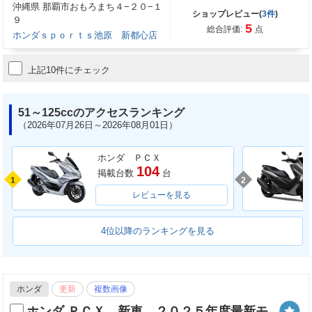
沖縄県 那覇市おもろまち４−２０−１
ショップレビュー(
3件
)
９
5
総合評価:
点
ホンダｓｐｏｒｔｓ池原 新都心店
上記10件にチェック
51～125ccのアクセスランキング
（2026年07月26日～2026年08月01日）
ホンダ ＰＣＸ
104
掲載台数
台
1
2
レビューを見る
4位以降のランキングを見る
ホンダ
更新
複数画像
ホンダ ＰＣＸ 新車 ２０２５年度最新モ