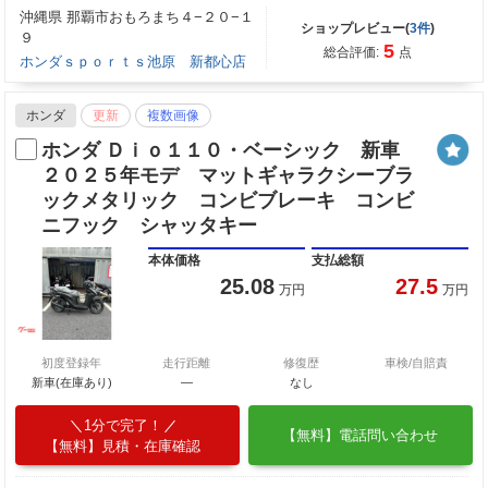
沖縄県 那覇市おもろまち４−２０−１
ショップレビュー(
3件
)
９
5
総合評価:
点
ホンダｓｐｏｒｔｓ池原 新都心店
ホンダ
更新
複数画像
ホンダ Ｄｉｏ１１０・ベーシック 新車
２０２５年モデ マットギャラクシーブラ
ックメタリック コンビブレーキ コンビ
ニフック シャッタキー
本体価格
支払総額
25.08
27.5
万円
万円
初度登録年
走行距離
修復歴
車検/自賠責
新車(在庫あり)
―
なし
1分で完了！
【無料】電話問い合わせ
【無料】見積・在庫確認