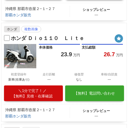
沖縄県 那覇市壺屋２−１−２７
ショップレビュー
那覇ホンダ販売
―
ホンダ
複数画像
ホンダ Ｄｉｏ１１０ Ｌｉｔｅ
本体価格
支払総額
23.9
26.7
万円
万円
初度登録年
走行距離
修復歴
車検/自賠責
新車(在庫あり)
―
なし
―
1分で完了！
【無料】電話問い合わせ
【無料】見積・在庫確認
沖縄県 那覇市壺屋２−１−２７
ショップレビュー
那覇ホンダ販売
―