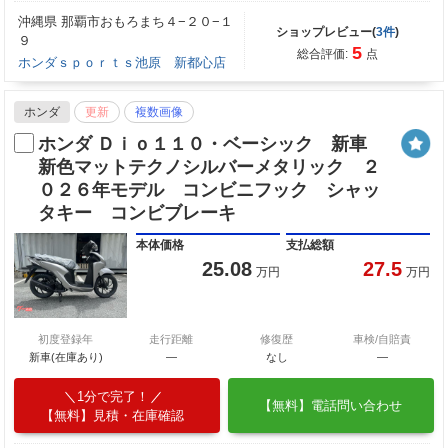
沖縄県 那覇市おもろまち４−２０−１
ショップレビュー(
3件
)
９
5
総合評価:
点
ホンダｓｐｏｒｔｓ池原 新都心店
ホンダ
更新
複数画像
ホンダ Ｄｉｏ１１０・ベーシック 新車
新色マットテクノシルバーメタリック ２
０２６年モデル コンビニフック シャッ
タキー コンビブレーキ
本体価格
支払総額
25.08
27.5
万円
万円
初度登録年
走行距離
修復歴
車検/自賠責
新車(在庫あり)
―
なし
―
1分で完了！
【無料】電話問い合わせ
【無料】見積・在庫確認