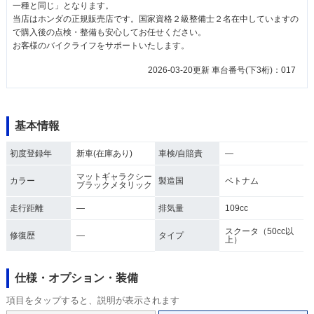
一種と同じ」となります。
当店はホンダの正規販売店です。国家資格２級整備士２名在中していますの
で購入後の点検・整備も安心してお任せください。
お客様のバイクライフをサポートいたします。
2026-03-20更新 車台番号(下3桁)：017
基本情報
初度登録年
新車(在庫あり)
車検/自賠責
―
マットギャラクシー
カラー
製造国
ベトナム
ブラックメタリック
走行距離
―
排気量
109cc
スクータ（50cc以
修復歴
―
タイプ
上）
仕様・オプション・装備
項目をタップすると、説明が表示されます