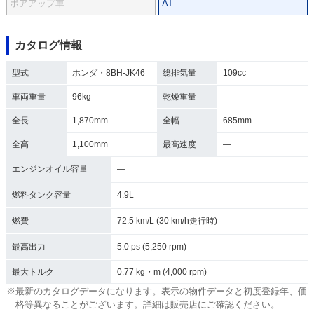
ボアアップ車
AT
カタログ情報
型式
ホンダ・8BH-JK46
総排気量
109cc
車両重量
96kg
乾燥重量
―
全長
1,870mm
全幅
685mm
全高
1,100mm
最高速度
―
エンジンオイル容量
―
燃料タンク容量
4.9L
燃費
72.5 km/L (30 km/h走行時)
最高出力
5.0 ps (5,250 rpm)
最大トルク
0.77 kg・m (4,000 rpm)
※最新のカタログデータになります。表示の物件データと初度登録年、価
格等異なることがございます。詳細は販売店にご確認ください。