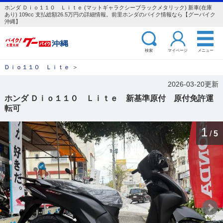
ホンダ Ｄｉｏ１１０ Ｌｉｔｅ (マットギャラクシーブラックメタリック) 新車(在庫
あり) 109cc 支払総額26.5万円の詳細情報。前里ホンダのバイク情報なら【グーバイク
沖縄】
検索
マイページ
メニュー
Ｄｉｏ１１０ Ｌｉｔｅ
＞
2026-03-20更新
ホンダ Ｄｉｏ１１０ Ｌｉｔｅ 新基準原付 原付免許運
転可
1
/
5