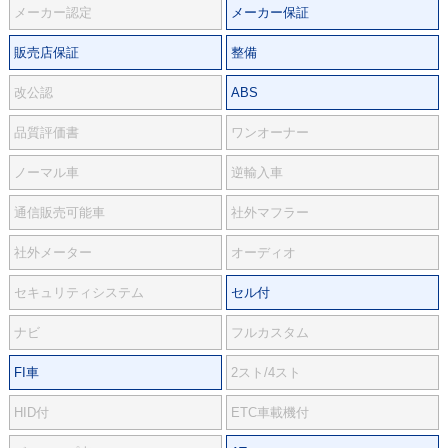
メーカー認定
メーカー保証
販売店保証
整備
改公認
ABS
品質評価書
ワンオーナー
ノーマル車
逆輸入車
通信販売可能車
社外マフラー
社外メーター
オーディオ
セキュリティシステム
セル付
ナビ
フルカスタム
FI車
2スト/4スト
HID付
ETC車載機付