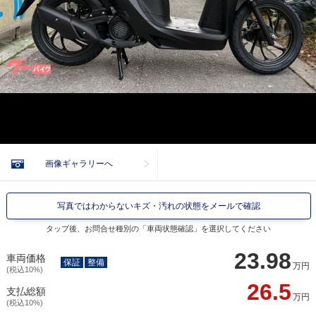
画像ギャラリーへ
写真ではわからないキズ・汚れの状態をメールで確認
タップ後、お問合せ種別の「車両状態確認」を選択してください
23.98
車両価格
保証
整備
万円
(税込10%)
26.5
支払総額
万円
(税込10%)