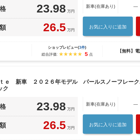
23.98
新車(在庫あり)
―
格
万円
26.5
額
お気に入りに追加
万円
ショップレビュー(
3件
)
【無料】電
5
総合評価:
点
ｉｔｅ 新車 ２０２６年モデル パールスノーフレー
ック
23.98
新車(在庫あり)
―
格
万円
26.5
額
お気に入りに追加
万円