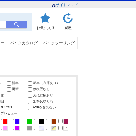
サイトマップ
お気に入り
履歴
ュー
バイクカタログ
バイクツーリング
車
新車
新車（在庫あり）
更新
修復歴なし
画像
支払総額あり
動画
無料見積可能
COUPON
ASKを含めない
ップレビュー