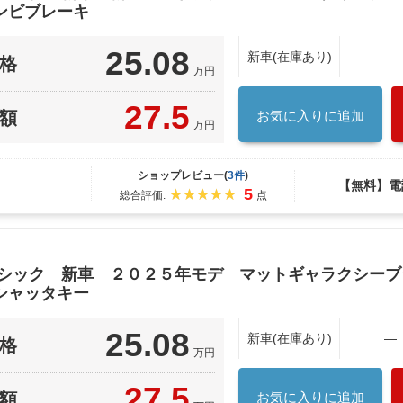
ンビブレーキ
25.08
新車(在庫あり)
―
格
万円
27.5
額
お気に入りに追加
万円
ショップレビュー(
3件
)
【無料】電
5
総合評価:
点
ーシック 新車 ２０２５年モデ マットギャラクシー
シャッタキー
25.08
新車(在庫あり)
―
格
万円
27.5
額
お気に入りに追加