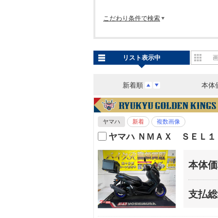
こだわり条件で検索
リスト表示中
新着順
本体
ヤマハ
新着
複数画像
ヤマハ ＮＭＡＸ ＳＥＬ
本体価
支払総