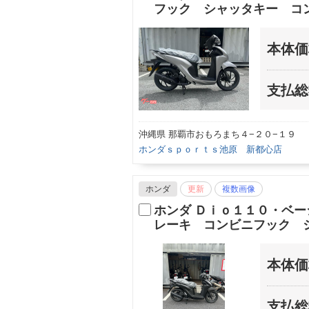
フック シャッタキー コ
本体価
支払総
沖縄県 那覇市おもろまち４−２０−１９
ホンダｓｐｏｒｔｓ池原 新都心店
ホンダ
更新
複数画像
ホンダ Ｄｉｏ１１０・ベ
レーキ コンビニフック 
本体価
支払総