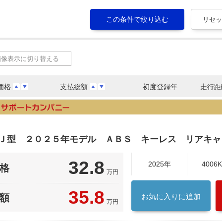
画像表示に切り替える
価格
支払総額
初度登録年
走行距
１Ｊ型 ２０２５年モデル ＡＢＳ キーレス リアキ
32.8
2025年
4006
格
万円
35.8
額
お気に入りに追加
万円