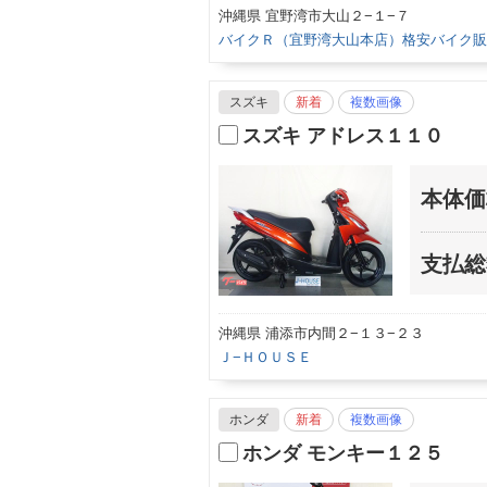
沖縄県 宜野湾市大山２−１−７
バイクＲ（宜野湾大山本店）格安バイク販
スズキ
新着
複数画像
スズキ アドレス１１０
本体価
支払総
沖縄県 浦添市内間２−１３−２３
Ｊ−ＨＯＵＳＥ
ホンダ
新着
複数画像
ホンダ モンキー１２５