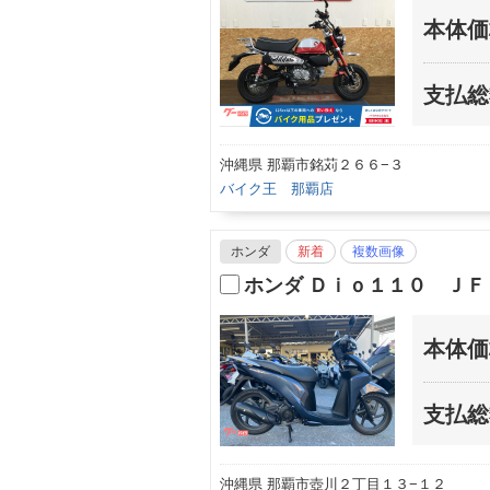
本体価
支払総
沖縄県 那覇市銘苅２６６−３
バイク王 那覇店
ホンダ
新着
複数画像
ホンダ Ｄｉｏ１１０ Ｊ
本体価
支払総
沖縄県 那覇市壺川２丁目１３−１２