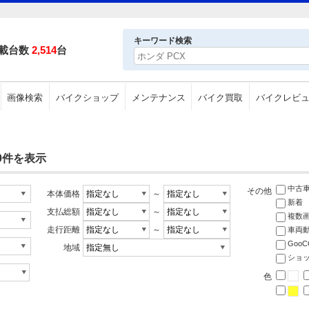
キーワード検索
載台数
2,514
台
画像検索
バイクショップ
メンテナンス
バイク買取
バイクレビ
30件を表示
中古
その他
本体価格
～
新着
支払総額
～
複数
走行距離
～
車両
Goo
地域
ショ
色