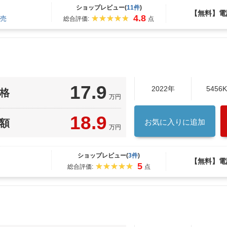
ショップレビュー(
11件
)
【無料】電
4.8
売
総合評価:
点
17.9
2022年
5456
格
万円
18.9
額
お気に入りに追加
万円
ショップレビュー(
3件
)
【無料】電
5
総合評価:
点