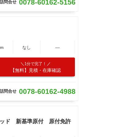
0078-60162-5156
話問合せ
Km
なし
―
1分で完了！
【無料】見積・在庫確認
0078-60162-4988
話問合せ
レッド 新基準原付 原付免許