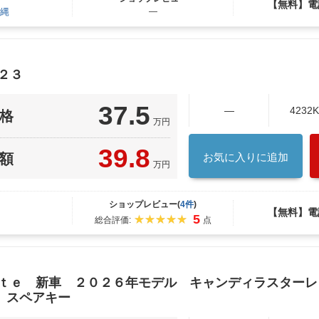
【無料】電
縄
―
２３
37.5
―
4232
格
万円
39.8
額
お気に入りに追加
万円
ショップレビュー(
4件
)
【無料】電
5
総合評価:
点
ｉｔｅ 新車 ２０２６年モデル キャンディラスター
 スペアキー