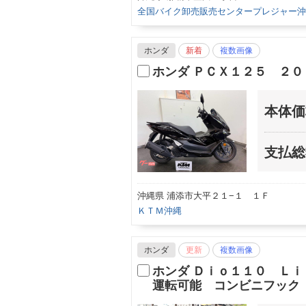
全国バイク卸売販売センタープレジャー沖
ホンダ
新着
複数画像
ホンダ ＰＣＸ１２５ ２０
本体価
支払総
沖縄県 浦添市大平２１−１ １Ｆ
ＫＴＭ沖縄
ホンダ
更新
複数画像
ホンダ Ｄｉｏ１１０ Ｌ
運転可能 コンビニフック