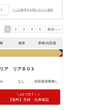
+ この条件をお気に入りに追加
1
2
3
4
5
最後へ »
離
修復
車検/自賠責
ャリア リアＢＯＸ
Km
なし
自賠責保険無し
1分で完了！
【無料】見積・在庫確認