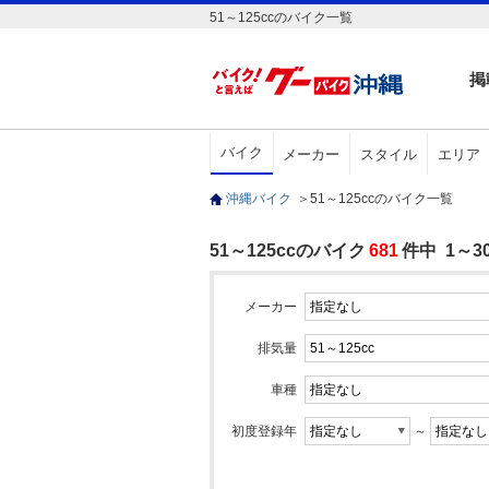
51～125ccのバイク一覧
掲
バイク
メーカー
スタイル
エリア
沖縄バイク
＞
51～125ccのバイク一覧
51～125ccのバイク
681
件中 1～
メーカー
排気量
車種
初度登録年
～