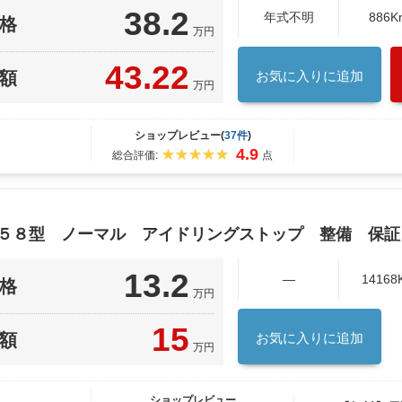
38.2
年式不明
886K
格
万円
43.22
額
お気に入りに追加
万円
ショップレビュー(
37件
)
4.9
総合評価:
点
Ｆ５８型 ノーマル アイドリングストップ 整備 保証
13.2
―
14168
格
万円
15
額
お気に入りに追加
万円
ショップレビュー