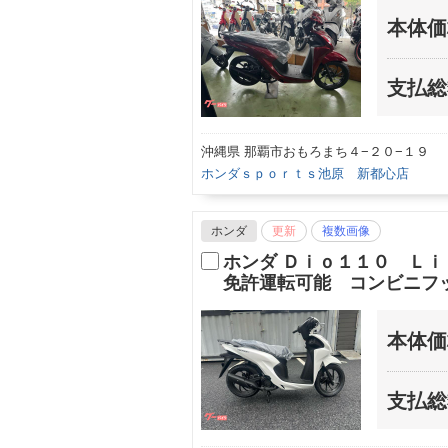
本体価
支払総
沖縄県 那覇市おもろまち４−２０−１９
ホンダｓｐｏｒｔｓ池原 新都心店
ホンダ
更新
複数画像
ホンダ Ｄｉｏ１１０ Ｌ
免許運転可能 コンビニフ
本体価
支払総