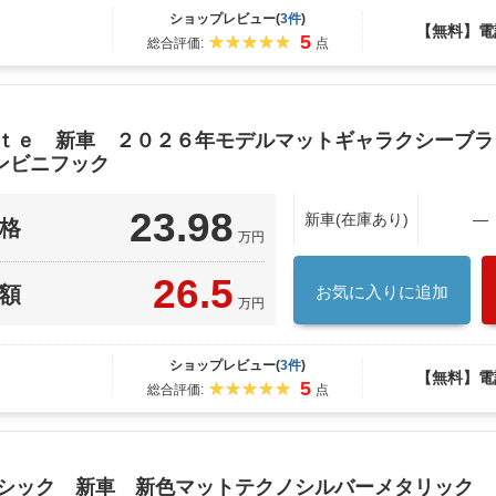
ショップレビュー(
3件
)
【無料】電
5
総合評価:
点
ｉｔｅ 新車 ２０２６年モデルマットギャラクシーブ
ンビニフック
23.98
新車(在庫あり)
―
格
万円
26.5
額
お気に入りに追加
万円
ショップレビュー(
3件
)
【無料】電
5
総合評価:
点
ーシック 新車 新色マットテクノシルバーメタリック