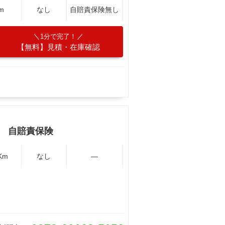
m
なし
自賠責保険無し
1分で完了！
【無料】見積・在庫確認
 自賠責保険
Km
なし
―