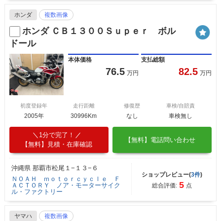
ホンダ
複数画像
ホンダ ＣＢ１３００Ｓｕｐｅｒ ボル
ドール
本体価格
支払総額
76.5
82.5
万円
万円
初度登録年
走行距離
修復歴
車検/自賠責
2005年
30996Km
なし
車検無し
1分で完了！
【無料】電話問い合わせ
【無料】見積・在庫確認
沖縄県 那覇市松尾１−１３−６
ショップレビュー(
3件
)
ＮＯＡＨ ｍｏｔｏｒｃｙｃｌｅ Ｆ
5
ＡＣＴＯＲＹ ノア・モーターサイク
総合評価:
点
ル・ファクトリー
ヤマハ
複数画像