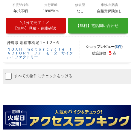
初度登録年
走行距離
修復歴
車検/自賠責
年式不明
18905Km
なし
自賠責保険無し
1分で完了！
【無料】電話問い合わせ
【無料】見積・在庫確認
沖縄県 那覇市松尾１−１３−６
ショップレビュー(
3件
)
ＮＯＡＨ ｍｏｔｏｒｃｙｃｌｅ Ｆ
5
ＡＣＴＯＲＹ ノア・モーターサイク
総合評価:
点
ル・ファクトリー
すべての物件にチェックをつける