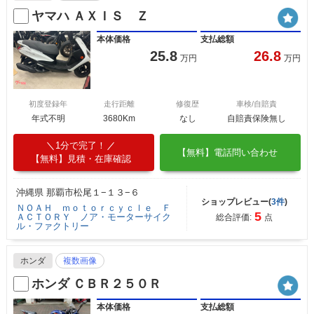
ヤマハ ＡＸＩＳ Ｚ
本体価格
支払総額
25.8
26.8
万円
万円
初度登録年
走行距離
修復歴
車検/自賠責
年式不明
3680Km
なし
自賠責保険無し
1分で完了！
【無料】電話問い合わせ
【無料】見積・在庫確認
沖縄県 那覇市松尾１−１３−６
ショップレビュー(
3件
)
ＮＯＡＨ ｍｏｔｏｒｃｙｃｌｅ Ｆ
5
ＡＣＴＯＲＹ ノア・モーターサイク
総合評価:
点
ル・ファクトリー
ホンダ
複数画像
ホンダ ＣＢＲ２５０Ｒ
本体価格
支払総額