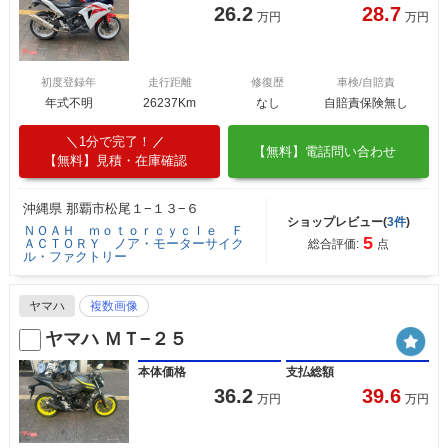
26.2
28.7
万円
万円
初度登録年
走行距離
修復歴
車検/自賠責
年式不明
26237Km
なし
自賠責保険無し
1分で完了！
【無料】電話問い合わせ
【無料】見積・在庫確認
沖縄県 那覇市松尾１−１３−６
ショップレビュー(
3件
)
ＮＯＡＨ ｍｏｔｏｒｃｙｃｌｅ Ｆ
5
ＡＣＴＯＲＹ ノア・モーターサイク
総合評価:
点
ル・ファクトリー
ヤマハ
複数画像
ヤマハ ＭＴ−２５
本体価格
支払総額
36.2
39.6
万円
万円