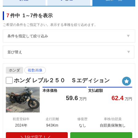
7
件中 1～7件を表示
ご希望の条件をご指定下さい。表示する車種を絞り込めます。
条件を指定して絞り込み
並び替え
ホンダ
複数画像
ホンダ レブル２５０ Ｓエディション
本体価格
支払総額
59.6
62.4
万円
万円
初度登録年
走行距離
修復歴
車検/自賠責
2024年
943Km
なし
自賠責保険無し
1分で完了！