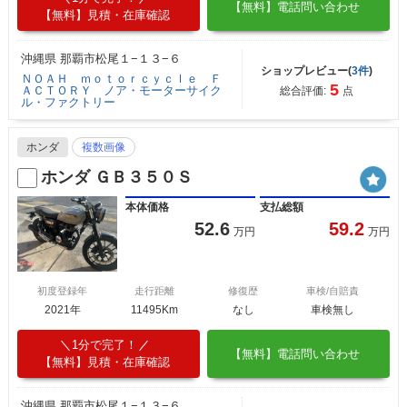
【無料】電話問い合わせ
【無料】見積・在庫確認
沖縄県 那覇市松尾１−１３−６
ショップレビュー(
3件
)
ＮＯＡＨ ｍｏｔｏｒｃｙｃｌｅ Ｆ
5
ＡＣＴＯＲＹ ノア・モーターサイク
総合評価:
点
ル・ファクトリー
ホンダ
複数画像
ホンダ ＧＢ３５０Ｓ
本体価格
支払総額
52.6
59.2
万円
万円
初度登録年
走行距離
修復歴
車検/自賠責
2021年
11495Km
なし
車検無し
1分で完了！
【無料】電話問い合わせ
【無料】見積・在庫確認
沖縄県 那覇市松尾１−１３−６