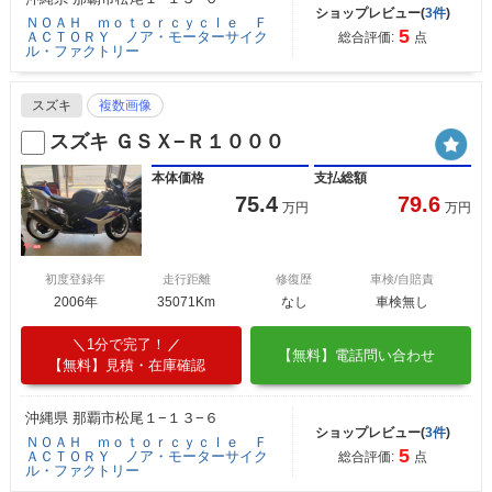
ショップレビュー(
3件
)
ＮＯＡＨ ｍｏｔｏｒｃｙｃｌｅ Ｆ
5
ＡＣＴＯＲＹ ノア・モーターサイク
総合評価:
点
ル・ファクトリー
スズキ
複数画像
スズキ ＧＳＸ−Ｒ１０００
本体価格
支払総額
75.4
79.6
万円
万円
初度登録年
走行距離
修復歴
車検/自賠責
2006年
35071Km
なし
車検無し
1分で完了！
【無料】電話問い合わせ
【無料】見積・在庫確認
沖縄県 那覇市松尾１−１３−６
ショップレビュー(
3件
)
ＮＯＡＨ ｍｏｔｏｒｃｙｃｌｅ Ｆ
5
ＡＣＴＯＲＹ ノア・モーターサイク
総合評価:
点
ル・ファクトリー