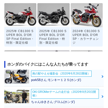
2025年 CB1300 S
2025年 CB1300 S
2024年 CB1300 S
UPER BOL D'OR
UPER BOL D'OR
UPER BOL D'OR
SP Final Edition・
Final Edition・特
SP・カラーチェン
特別・限定仕様
別・限定仕様
ジ
ホンダのバイクにはこんな人たちが乗ってます
南の駅やえせ撮影会（2020年6月28日開催）
2023年 CB1300 S
2023年 CB1300 S
2023年 CB1300 S
pork58さん:モンキー１２５(ホンダ)
UPER BOL D'O
UPER BOL D’OR
UPER BOL D'OR
R・カラーチェンジ
SP 30th Anniversa
SP・カラーチェン
ry・特別・限定仕様
ジ
OKI GROMerチームの走行会（2020年9月20日開
催）
ちゃんゆきさん:グロム(ホンダ)