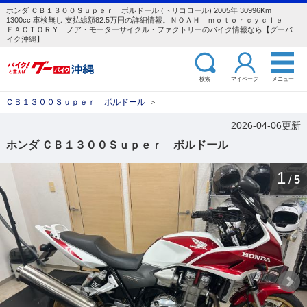
ホンダ ＣＢ１３００Ｓｕｐｅｒ ボルドール (トリコロール) 2005年 30996Km
1300cc 車検無し 支払総額82.5万円の詳細情報。ＮＯＡＨ ｍｏｔｏｒｃｙｃｌｅ
ＦＡＣＴＯＲＹ ノア・モーターサイクル・ファクトリーのバイク情報なら【グーバ
イク沖縄】
検索
マイページ
メニュー
ＣＢ１３００Ｓｕｐｅｒ ボルドール
＞
2026-04-06更新
ホンダ ＣＢ１３００Ｓｕｐｅｒ ボルドール
1
/
5