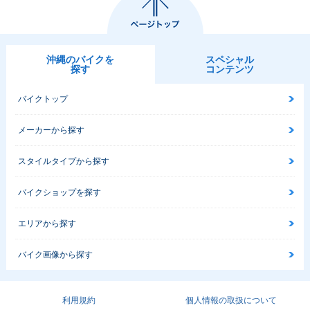
2016年 CB1300 S
2016年 CB1300 S
2016年 CB1300 S
UPER BOL D'OR
UPER BOL D'OR
UPER BOL D'O
E Package Specia
E Package・追加
R・追加
l Edition・特別・
限定仕様
沖縄のバイクを
スペシャル
探す
コンテンツ
バイクトップ
メーカーから探す
2015年 CB1300 S
2014年 CB1300 S
2014年 CB1300 S
スタイルタイプから探す
UPER BOL D'OR
UPER BOL D'OR
UPER BOL D'O
E Package Specia
E Package・新登
R・マイナーチェン
l Edition・特別・
場
ジ
バイクショップを探す
限定仕様
エリアから探す
バイク画像から探す
利用規約
個人情報の取扱について
2012年 CB1300 S
2012年 CB1300 S
2012年 CB1300 S