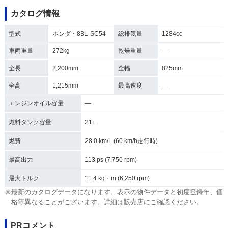
カタログ情報
型式
ホンダ・8BL-SC54
総排気量
1284cc
車両重量
272kg
乾燥重量
―
全長
2,200mm
全幅
825mm
全高
1,215mm
最高速度
―
エンジンオイル容量
―
燃料タンク容量
21L
燃費
28.0 km/L (60 km/h走行時)
最高出力
113 ps (7,750 rpm)
最大トルク
11.4 kg・m (6,250 rpm)
※最新のカタログデータになります。表示の物件データと初度登録年、価
格等異なることがございます。詳細は販売店にご確認ください。
PRコメント