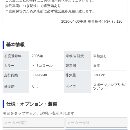
この度は当社の車両にご興味頂きありがとうございます。
委託車両につき現状にて軽整備あり
＊倉庫保管のため来店前に必ず電話連絡お願い致します。
2026-04-06更新 車台番号(下3桁)：120
基本情報
初度登録年
2005年
車検/自賠責
車検無し
カラー
トリコロール
製造国
日本
走行距離
30996Km
排気量
1300cc
スポーツ／レプリカ/
修復歴
なし
タイプ
ツアラー
仕様・オプション・装備
項目をタップすると、説明が表示されます
メーカー認定
メーカー保証