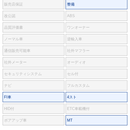
販売店保証
整備
改公認
ABS
品質評価書
ワンオーナー
ノーマル車
逆輸入車
通信販売可能車
社外マフラー
社外メーター
オーディオ
セキュリティシステム
セル付
ナビ
フルカスタム
FI車
4スト
HID付
ETC車載機付
ボアアップ車
MT