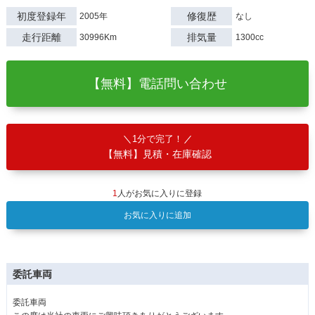
初度登録年
修復歴
2005年
なし
走行距離
排気量
30996Km
1300cc
【無料】電話問い合わせ
1分で完了！
【無料】見積・在庫確認
1
人がお気に入りに登録
お気に入りに追加
委託車両
委託車両