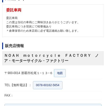
委託車両
委託車両
この度は当社の車両にご興味頂きありがとうございます。
委託車両につき現状にて軽整備あり
＊倉庫保管のため来店前に必ず電話連絡お願い致します。
販売店情報
ＮＯＡＨ ｍｏｔｏｒｃｙｃｌｅ ＦＡＣＴＯＲＹ ノ
ア・モーターサイクル・ファクトリー
〒900-0014
那覇市松尾１−１３−６
地図
TEL【無料電話】：
0078-60162-5654
FAX：