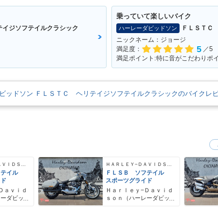
乗っていて楽しいバイク
テイジソフテイルクラシック
ＦＬＳＴＣ
ハーレーダビッドソン
ニックネーム：ジョージ
5
満足度：
／5
満足ポイント:特に音がこだわりポ
ビッドソン ＦＬＳＴＣ ヘリテイジソフテイルクラシックのバイクレ
ＨＡＲＬＥＹ−ＤＡＶＩＤＳＯＮ
ＨＡＲＬＥＹ−ＤＡＶＩＤＳＯＮ
フテイル
ＦＬＳＢ ソフテイル
イド
スポーツグライド
Ｄａｖｉｄ
Ｈａｒｌｅｙ−Ｄａｖｉｄ
レーダビッ
ｓｏｎ（ハーレーダビッ
ドソン）沖縄