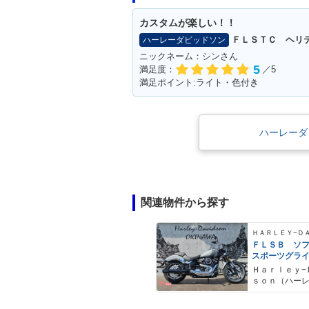
カスタムが楽しい！！
ＦＬＳＴＣ ヘリ
ハーレーダビッドソン
ニックネーム：シンさん
5
満足度：
／5
満足ポイント:ライト・色付き
ハーレーダ
関連物件から探す
ＦＬＳＢ ソ
スポーツグラ
Ｈａｒｌｅｙ−
ｓｏｎ（ハー
ドソン）沖縄