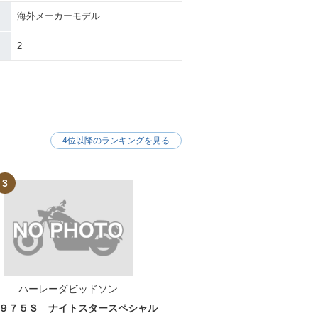
海外メーカーモデル
STC Heritag
2007年 FLSTC Heritag
2
 Classic
e Softail Classic
4位以降のランキングを見る
3
STCI Heritag
2004年 FLSTC Heritag
 Classic
e Softail Classic
ハーレーダビッドソン
９７５Ｓ ナイトスタースペシャル
STCI Heritag
2001年 FLSTC Heritag