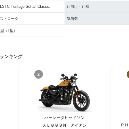
LSTC Heritage Softail Classic
仕向け・仕様
Heritag
2010年 FLSTC Heritag
2009年 FLSTC Heritag
2008年 FL
4ストローク
気筒数
ic
e Softail Classic
e Softail Classic
e Softail
V型（L型）
ランキング
2
Heritag
2005年 FLSTCI Heritag
2005年 FLSTC Heritag
2004年 FL
ic
e Softail Classic
e Softail Classic
e Softail
ハーレーダビッドソン
ＲＨ
ＸＬ８８３Ｎ アイアン
Heritag
2002年 FLSTCI Heritag
2002年 FLSTC Heritag
2001年 FL