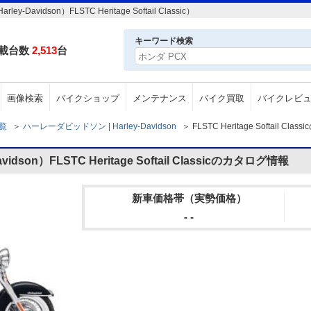
dson）FLSTC Heritage Softail Classic）
キーワード検索
載台数
2,513
台
画像検索
バイクショップ
メンテナンス
バイク買取
バイクレビ
一覧
＞
ハーレーダビッドソン | Harley-Davidson
＞
FLSTC Heritage Softail Cl
son）FLSTC Heritage Softail Classicのカタログ情報
新車価格帯（実勢価格）
- -