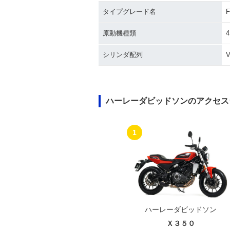
タイプグレード名
F
2011年 FLSTC 
2012年 FLSTC Heritag
原動機種類
e Softail Class
e Softail Classic・カラ
ーチェンジ
シリンダ配列
ハーレーダビッドソンのアクセス
1
2006年 FLSTCI Heritag
2006年 FLSTC 
e Softail Classic
e Softail Class
ハーレーダビッドソン
Ｘ３５０
2003年 FLSTCI Heritag
2003年 FLSTC 