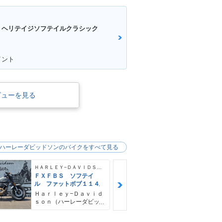
 ヘリテイジソフテイルクラシック
イント
ビューを見る
ハーレーダビッドソンのバイクをすべて見る
ＨＡＲＬＥＹ−ＤＡＶＩＤＳＯＮ
ＦＸＦＢＳ ソフテイ
ＦＸＦＢＳ 
ル ファットボブ１１４
ル ファット
４ デタッチ
Ｈａｒｌｅｙ−Ｄａｖｉｄ
Ｈａｒｌｅｙ
シーバー＆キ
ｓｏｎ（ハーレーダビッ
ｓｏｎ（ハー
ドソン）沖縄
ドソン）沖縄