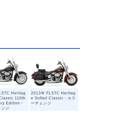
STC Heritag
2013年 FLSTC Heritag
 Classic 110th
e Softail Classic・カラ
ary Edition・
ーチェンジ
ェンジ