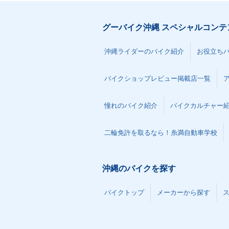
グーバイク沖縄 スペシャルコンテ
1988年 FLSTC Heritag
e Softail Classic
沖縄ライダーのバイク紹介
お役立ち
バイクショップレビュー掲載店一覧
憧れのバイク紹介
バイクカルチャー
二輪免許を取るなら！糸満自動車学校
沖縄のバイクを探す
バイクトップ
メーカーから探す