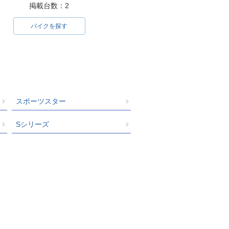
 Classic
e Softail Classic
掲載台数：2
バイクを探す
STC Heritag
1995年 FLSTC Heritag
 Classic
e Softail Classic
スポーツスター
Sシリーズ
STC Heritag
1989年 FLSTC Heritag
 Classic
e Softail Classic