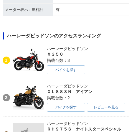
1997年 FLSTC Heri
1996年 FLSTC Heri
1995年 FLSTC Heri
tage Softail Classi
tage Softail Classi
tage Softail Classi
メーター表示：燃料計
有
c
c
c
ハーレーダビッドソンのアクセスランキング
ハーレーダビッドソン
Ｘ３５０
1994年 FLSTC Heri
1993年 FLSTC Heri
1992年 FLSTC Heri
1
掲載台数：3
tage Softail Classi
tage Softail Classi
tage Softail Classi
c
c
c
バイクを探す
ハーレーダビッドソン
ＸＬ８８３Ｎ アイアン
2
掲載台数：2
バイクを探す
レビューを見る
1991年 FLSTC Heri
1990年 FLSTC Heri
1989年 FLSTC Heri
tage Softail Classi
tage Softail Classi
tage Softail Classi
c
c
c
ハーレーダビッドソン
ＲＨ９７５Ｓ ナイトスタースペシャル