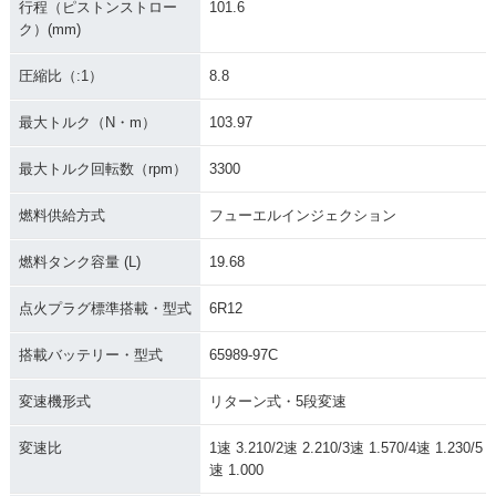
itage Softail Classi
tage Softail Classi
itage Softail Classi
行程（ピストンストロー
101.6
c
c
c
ク）(mm)
圧縮比（:1）
8.8
最大トルク（N・m）
103.97
最大トルク回転数（rpm）
3300
2005年 FLSTC Heri
2004年 FLSTCI Her
2004年 FLSTC Heri
tage Softail Classi
itage Softail Classi
tage Softail Classi
燃料供給方式
フューエルインジェクション
c
c
c
燃料タンク容量 (L)
19.68
点火プラグ標準搭載・型式
6R12
搭載バッテリー・型式
65989-97C
2003年 FLSTCI Her
2003年 FLSTC Heri
2002年 FLSTCI Her
変速機形式
リターン式・5段変速
itage Softail Classi
tage Softail Classi
itage Softail Classi
c
c
c
変速比
1速 3.210/2速 2.210/3速 1.570/4速 1.230/5
速 1.000