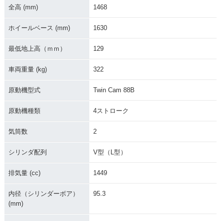
全高 (mm)
1468
ホイールベース (mm)
1630
2011年 FLSTC Heri
2010年 FLSTC Heri
2012年 FLSTC Heri
tage Softail Classi
tage Softail Classi
tage Softail Classi
最低地上高（ｍｍ）
129
c
c
c・カラーチェンジ
車両重量 (kg)
322
原動機型式
Twin Cam 88B
原動機種類
4ストローク
2009年 FLSTC Heri
2008年 FLSTC Heri
2007年 FLSTC Heri
気筒数
2
tage Softail Classi
tage Softail Classi
tage Softail Classi
c
c
c
シリンダ配列
V型（L型）
排気量 (cc)
1449
内径（シリンダーボア）
95.3
(mm)
2006年 FLSTCI Her
2006年 FLSTC Heri
2005年 FLSTCI Her