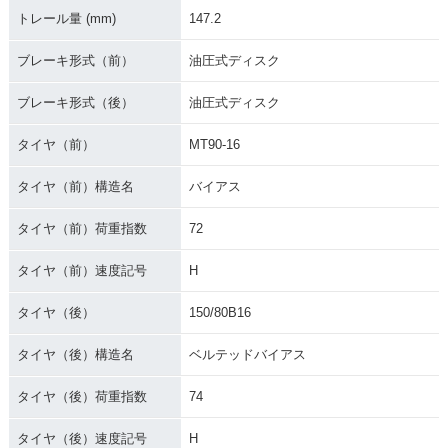
トレール量 (mm)
147.2
ブレーキ形式（前）
油圧式ディスク
2002年 FLSTC Heri
2001年 FLSTCI Her
2001年 FLSTC Heri
ブレーキ形式（後）
油圧式ディスク
tage Softail Classi
itage Softail Classi
tage Softail Classi
c
c
c
タイヤ（前）
MT90-16
タイヤ（前）構造名
バイアス
タイヤ（前）荷重指数
72
タイヤ（前）速度記号
H
2000年 FLSTC Heri
1999年 FLSTC Heri
1998年 FLSTC Heri
tage Softail Classi
tage Softail Classi
tage Softail Classi
c
c
c
タイヤ（後）
150/80B16
タイヤ（後）構造名
ベルテッドバイアス
タイヤ（後）荷重指数
74
タイヤ（後）速度記号
H