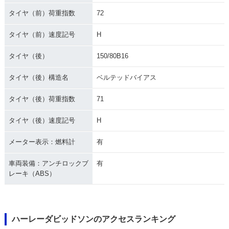
タイヤ（前）荷重指数
72
タイヤ（前）速度記号
H
タイヤ（後）
150/80B16
1988年 FLSTC Heri
tage Softail Classi
c
タイヤ（後）構造名
ベルテッドバイアス
タイヤ（後）荷重指数
71
タイヤ（後）速度記号
H
メーター表示：燃料計
有
車両装備：アンチロックブ
有
レーキ（ABS）
ハーレーダビッドソンのアクセスランキング