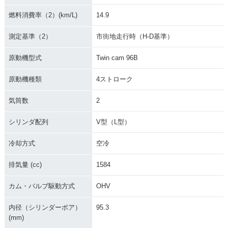
itage Softail Classi
tage Softail Classi
itage Softail Classi
c
c
c
燃料消費率（2）(km/L)
14.9
測定基準（2）
市街地走行時（H-D基準）
原動機型式
Twin cam 96B
原動機種類
4ストローク
2005年 FLSTC Heri
2004年 FLSTCI Her
2004年 FLSTC Heri
tage Softail Classi
itage Softail Classi
tage Softail Classi
気筒数
2
c
c
c
シリンダ配列
V型（L型）
冷却方式
空冷
排気量 (cc)
1584
2003年 FLSTCI Her
2003年 FLSTC Heri
2002年 FLSTCI Her
カム・バルブ駆動方式
OHV
itage Softail Classi
tage Softail Classi
itage Softail Classi
c
c
c
内径（シリンダーボア）
95.3
(mm)