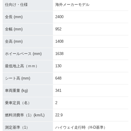
仕向け・仕様
海外メーカーモデル
全長 (mm)
2400
2011年 FLSTC Heri
2010年 FLSTC Heri
2012年 FLSTC Heri
tage Softail Classi
tage Softail Classi
tage Softail Classi
全幅 (mm)
952
c
c
c・カラーチェンジ
全高 (mm)
1408
ホイールベース (mm)
1638
最低地上高（ｍｍ）
130
2009年 FLSTC Heri
2008年 FLSTC Heri
2007年 FLSTC Heri
シート高 (mm)
648
tage Softail Classi
tage Softail Classi
tage Softail Classi
c
c
c
車両重量 (kg)
341
乗車定員（名）
2
燃料消費率（1）(km/L)
22.9
測定基準（1）
ハイウェイ走行時（H-D基準）
2006年 FLSTCI Her
2006年 FLSTC Heri
2005年 FLSTCI Her