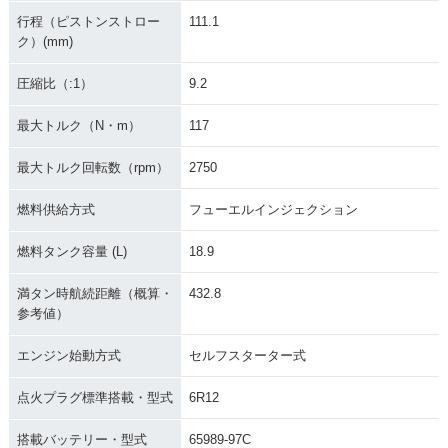
行程（ピストンストロー
111.1
ク）(mm)
圧縮比（:1）
9.2
2002年 FLSTC Heri
2001年 FLSTCI Her
2001年 FLSTC Heri
tage Softail Classi
itage Softail Classi
tage Softail Classi
最大トルク（N・m）
117
c
c
c
最大トルク回転数（rpm）
2750
燃料供給方式
フューエルインジェクション
燃料タンク容量 (L)
18.9
2000年 FLSTC Heri
1999年 FLSTC Heri
1998年 FLSTC Heri
満タン時航続距離（概算・
432.8
tage Softail Classi
tage Softail Classi
tage Softail Classi
c
c
c
参考値）
エンジン始動方式
セルフスターター式
点火プラグ標準搭載・型式
6R12
搭載バッテリー・型式
65989-97C