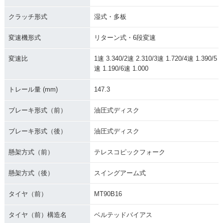
1997年 FLSTC Heri
1996年 FLSTC Heri
1995年 FLSTC Heri
tage Softail Classi
tage Softail Classi
tage Softail Classi
クラッチ形式
湿式・多板
c
c
c
変速機形式
リターン式・6段変速
変速比
1速 3.340/2速 2.310/3速 1.720/4速 1.390/5
速 1.190/6速 1.000
トレール量 (mm)
147.3
1994年 FLSTC Heri
1993年 FLSTC Heri
1992年 FLSTC Heri
tage Softail Classi
tage Softail Classi
tage Softail Classi
ブレーキ形式（前）
油圧式ディスク
c
c
c
ブレーキ形式（後）
油圧式ディスク
懸架方式（前）
テレスコピックフォーク
懸架方式（後）
スイングアーム式
1991年 FLSTC Heri
1990年 FLSTC Heri
1989年 FLSTC Heri
タイヤ（前）
MT90B16
tage Softail Classi
tage Softail Classi
tage Softail Classi
c
c
c
タイヤ（前）構造名
ベルテッドバイアス