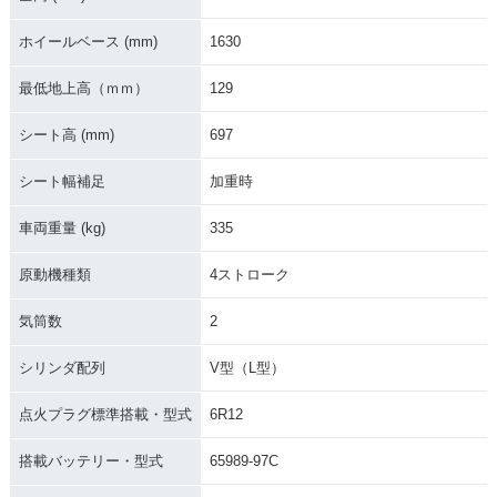
ホイールベース (mm)
1630
2011年 FLSTC Heri
2010年 FLSTC Heri
2012年 FLSTC Heri
tage Softail Classi
tage Softail Classi
tage Softail Classi
最低地上高（ｍｍ）
129
c
c
c・カラーチェンジ
シート高 (mm)
697
シート幅補足
加重時
車両重量 (kg)
335
2009年 FLSTC Heri
2008年 FLSTC Heri
2007年 FLSTC Heri
原動機種類
4ストローク
tage Softail Classi
tage Softail Classi
tage Softail Classi
c
c
c
気筒数
2
シリンダ配列
V型（L型）
点火プラグ標準搭載・型式
6R12
搭載バッテリー・型式
65989-97C
2006年 FLSTCI Her
2006年 FLSTC Heri
2005年 FLSTCI Her
itage Softail Classi
tage Softail Classi
itage Softail Classi