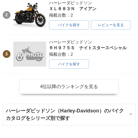
ハーレーダビッドソン
ＸＬ８８３Ｎ アイアン
2
掲載台数：2
2002年 FLSTC Heri
2001年 FLSTCI Her
2001年 FLSTC Heri
バイクを探す
レビューを見る
tage Softail Classi
itage Softail Classi
tage Softail Classi
c
c
c
ハーレーダビッドソン
ＲＨ９７５Ｓ ナイトスタースペシャル
3
掲載台数：2
バイクを探す
2000年 FLSTC Heri
1999年 FLSTC Heri
1998年 FLSTC Heri
tage Softail Classi
tage Softail Classi
tage Softail Classi
4位以降のランキングを見る
c
c
c
ハーレーダビッドソン（Harley-Davidson）のバイク
カタログをシリーズ別で探す
1997年 FLSTC Heri
1996年 FLSTC Heri
1995年 FLSTC Heri