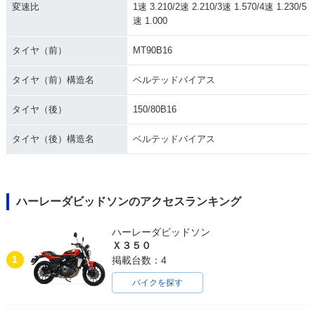
c
c
c
変速比
1速 3.210/2速 2.210/3速 1.570/4速 1.230/5
速 1.000
タイヤ（前）
MT90B16
タイヤ（前）構造名
ベルテッドバイアス
2005年 FLSTC Heri
2004年 FLSTCI Her
2004年 FLSTC Heri
タイヤ（後）
150/80B16
tage Softail Classi
itage Softail Classi
tage Softail Classi
c
c
c
タイヤ（後）構造名
ベルテッドバイアス
ハーレーダビッドソンのアクセスランキング
ハーレーダビッドソン
2003年 FLSTCI Her
2003年 FLSTC Heri
2002年 FLSTCI Her
Ｘ３５０
itage Softail Classi
tage Softail Classi
itage Softail Classi
1
掲載台数：4
c
c
c
バイクを探す